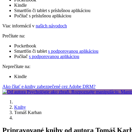
Kindle
Smartfón či tablet s príslušnou aplikáciou
Počítač s príslušnou aplikáciou
Viac informácií v
našich návodoch
Prečítate na:
Pocketbook
Smartfón či tablet
s podporovanou aplikáciou
Počítač
s podporovanou aplikáciou
Neprečítate na:
Kindle
Ako čítať e-knihy zabezpečené cez Adobe DRM?
Knihy
Tomáš Karhan
Pripravované knihy od autora Tomáš Kar