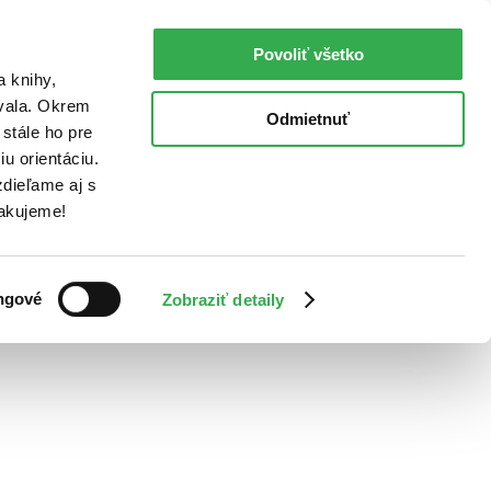
Povoliť všetko
a knihy,
ovala. Okrem
Odmietnuť
stále ho pre
u orientáciu.
dieľame aj s
Ďakujeme!
ngové
Zobraziť detaily