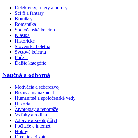
Detektívky, trilery a horory
Sci-fi a fantasy
Komiksy
Romantika
Spoločenská beletria
Klasika
Historické
Slovenská beletria
Svetová beletria
Poézia
Ďalšie kategórie
Náučná a odborná
Motivácia a sebarozvoj
Biznis a manažment
Humanitné a spoločenské vedy
História
Životopisy a reportáže
Vzťahy a rodina
Zdravie a životný štýl
Počítače a internet
Hobby
Umenie a dizajn