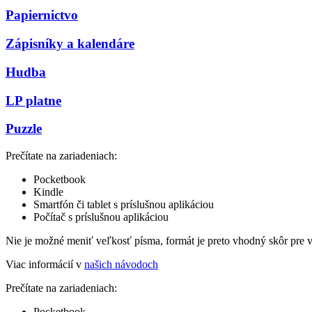
Papiernictvo
Zápisníky a kalendáre
Hudba
LP platne
Puzzle
Prečítate na zariadeniach:
Pocketbook
Kindle
Smartfón či tablet s príslušnou aplikáciou
Počítač s príslušnou aplikáciou
Nie je možné meniť veľkosť písma, formát je preto vhodný skôr pre 
Viac informácií v
našich návodoch
Prečítate na zariadeniach:
Pocketbook