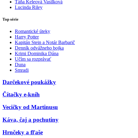
Táňa Keleová Vasilková
Lucinda Riley
Top série
Romantické úteky
Harry Potter
Kapitán Stein a Notár Barbarič
Denník odvážneho bojka
Krimi Dominika Dána
Učím sa rozprávať
Duna
Smradi
Darčekové poukážky
Čítačky e-kníh
Vecičky od Martinusu
Káva, čaj a pochutiny
Hrnčeky a fľaše