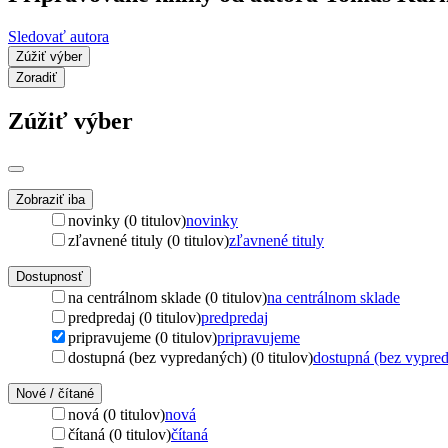
Sledovať autora
Zúžiť výber
Zoradiť
Zúžiť výber
Zobraziť iba
novinky (0 titulov)
novinky
zľavnené tituly (0 titulov)
zľavnené tituly
Dostupnosť
na centrálnom sklade (0 titulov)
na centrálnom sklade
predpredaj (0 titulov)
predpredaj
pripravujeme (0 titulov)
pripravujeme
dostupná (bez vypredaných) (0 titulov)
dostupná (bez vypre
Nové / čítané
nová (0 titulov)
nová
čítaná (0 titulov)
čítaná