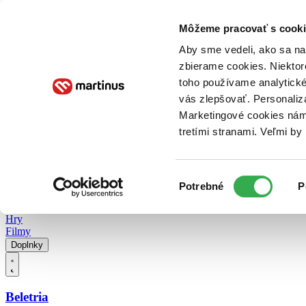
Doručenie
Kníhkupectvá
Knihovrátok
Poukážky
Knižný blog
Kontakt
Môžeme pracovať s cooki
Aby sme vedeli, ako sa na 
zbierame cookies. Niektor
E-knihy
Audioknihy
Hry
Filmy
Knihy
Doplnky
toho používame analytické
vás zlepšovať. Personaliz
Vyhľadávanie
Marketingové cookies nám 
tretími stranami. Veľmi b
Prihlásiť
Vyhľadávanie
Výber
Knihy
Potrebné
P
súhlasu
E-knihy
Audioknihy
Hry
Filmy
Doplnky
Beletria