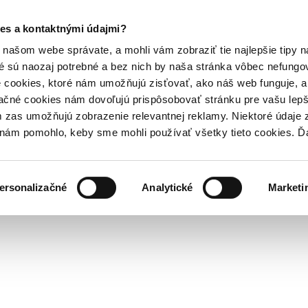
es a kontaktnými údajmi?
našom webe správate, a mohli vám zobraziť tie najlepšie tipy n
é sú naozaj potrebné a bez nich by naša stránka vôbec nefung
 cookies, ktoré nám umožňujú zisťovať, ako náš web funguje, a 
ačné cookies nám dovoľujú prispôsobovať stránku pre vašu lepši
zas umožňujú zobrazenie relevantnej reklamy. Niektoré údaje z
y nám pomohlo, keby sme mohli používať všetky tieto cookies. 
ersonalizačné
Analytické
Marketi