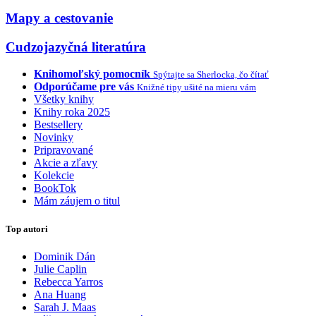
Mapy a cestovanie
Cudzojazyčná literatúra
Knihomoľský pomocník
Spýtajte sa Sherlocka, čo čítať
Odporúčame pre vás
Knižné tipy ušité na mieru vám
Všetky knihy
Knihy roka 2025
Bestsellery
Novinky
Pripravované
Akcie a zľavy
Kolekcie
BookTok
Mám záujem o titul
Top autori
Dominik Dán
Julie Caplin
Rebecca Yarros
Ana Huang
Sarah J. Maas