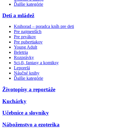
Ďalšie kategórie
Deti a mládež
Knihorad – poradca kníh pre deti
Pre najmenších
Pre prvákov
Pre pubertiakov
Young Adult
Beletria
Rozprávky
Sci-fi, fantasy a komiksy
Leporelá
Náučné knihy
Ďalšie kategórie
Životopisy a reportáže
Kuchárky
Učebnice a slovníky
Náboženstvo a ezoterika