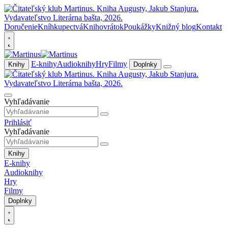
Doručenie
Kníhkupectvá
Knihovrátok
Poukážky
Knižný blog
Kontakt
E-knihy
Audioknihy
Hry
Filmy
Knihy
Doplnky
Vyhľadávanie
Prihlásiť
Vyhľadávanie
Knihy
E-knihy
Audioknihy
Hry
Filmy
Doplnky