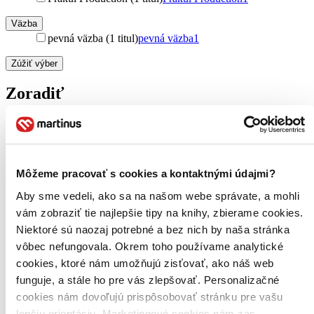
Väzba
pevná väzba (1 titul)
pevná väzba
1
Zúžiť výber
Zoradiť
Bestsellery
Top hodnotené
Môžeme pracovať s cookies a kontaktnými údajmi?
Novinky
Aby sme vedeli, ako sa na našom webe správate, a mohli
Najdrahšie
Najlacnejšie
vám zobraziť tie najlepšie tipy na knihy, zbierame cookies.
Najvyššia zľava
Niektoré sú naozaj potrebné a bez nich by naša stránka
vôbec nefungovala. Okrem toho používame analytické
Použité filtre
cookies, ktoré nám umožňujú zisťovať, ako náš web
Zrušiť filtre
funguje, a stále ho pre vás zlepšovať. Personalizačné
Autor Roman Vaněk
čítané - výborný stav
cookies nám dovoľujú prispôsobovať stránku pre vašu
lepšiu orientáciu. Marketingové cookies nám zas