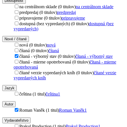
Dostupnosť
na centrálnom sklade (0 titulov)
na centrálnom sklade
predpredaj (0 titulov)
predpredaj
pripravujeme (0 titulov)
pripravujeme
dostupná (bez vypredaných) (0 titulov)
dostupná (bez
vypredaných)
Nové / čítané
nová (0 titulov)
nová
čítaná (0 titulov)
čítaná
čítaná - výborný stav (0 titulov)
čítaná - výborný stav
čítaná - mierne opotrebovaná (0 titulov)
čítaná - mierne
opotrebovaná
čítané verzie vypredaných kníh (0 titulov)
čítané verzie
vypredaných kníh
Jazyk
čeština (1 titul)
čeština
1
Autor
Roman Vaněk (1 titul)
Roman Vaněk
1
Vydavateľstvo
Prakul Production (1 titul)
Prakul Production
1