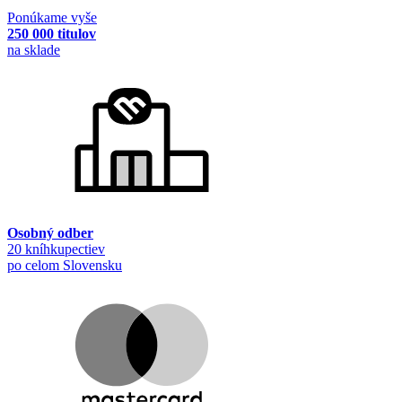
Ponúkame vyše
250 000 titulov
na sklade
Osobný odber
20 kníhkupectiev
po celom Slovensku