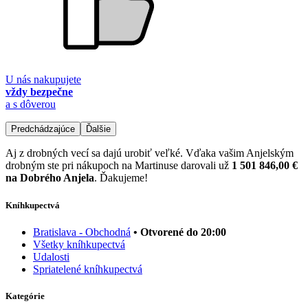
U nás nakupujete
vždy bezpečne
a s dôverou
Predchádzajúce
Ďalšie
Aj z drobných vecí sa dajú urobiť veľké. Vďaka vašim Anjelským
drobným ste pri nákupoch na Martinuse darovali už
1 501 846,00 €
na Dobrého Anjela
. Ďakujeme!
Kníhkupectvá
Bratislava - Obchodná
• Otvorené do 20:00
Všetky kníhkupectvá
Udalosti
Spriatelené kníhkupectvá
Kategórie