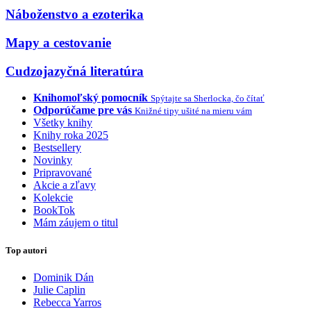
Náboženstvo a ezoterika
Mapy a cestovanie
Cudzojazyčná literatúra
Knihomoľský pomocník
Spýtajte sa Sherlocka, čo čítať
Odporúčame pre vás
Knižné tipy ušité na mieru vám
Všetky knihy
Knihy roka 2025
Bestsellery
Novinky
Pripravované
Akcie a zľavy
Kolekcie
BookTok
Mám záujem o titul
Top autori
Dominik Dán
Julie Caplin
Rebecca Yarros