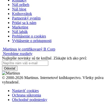
Kontakty
Náš príbeh
Náš blog
Knihovrátok
Partnerský systém
Pridaj sa k nám
Marketing
Náš labák
Prehlásenie o cookies
Vyhlásenie o prístupnosti
Martinus je certifikovaný B Corp
Nerobíme rozdiely
Najlepšie novinky sú tie knižné. Získajte ich ako prví:
Odoslať
© 2000-2026 Martinus. Internetové kníhkupectvo. Všetky práva
vyhradené.
Nastaviť cookies
Ochrana súkromia
Obchodné podmienky