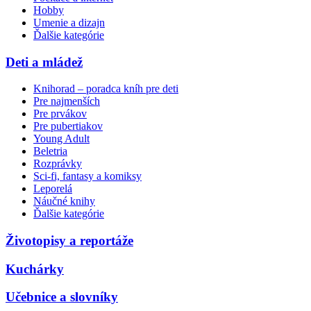
Hobby
Umenie a dizajn
Ďalšie kategórie
Deti a mládež
Knihorad – poradca kníh pre deti
Pre najmenších
Pre prvákov
Pre pubertiakov
Young Adult
Beletria
Rozprávky
Sci-fi, fantasy a komiksy
Leporelá
Náučné knihy
Ďalšie kategórie
Životopisy a reportáže
Kuchárky
Učebnice a slovníky