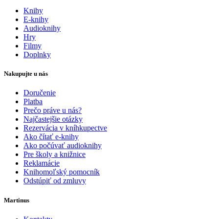
Knihy
E-knihy
Audioknihy
Hry
Filmy
Doplnky
Nakupujte u nás
Doručenie
Platba
Prečo práve u nás?
Najčastejšie otázky
Rezervácia v kníhkupectve
Ako čítať e-knihy
Ako počúvať audioknihy
Pre školy a knižnice
Reklamácie
Knihomoľský pomocník
Odstúpiť od zmluvy
Martinus