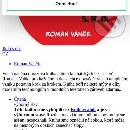
Odmietnuť
Jídlo s.r.o.
CZ
Roman Vaněk
Velká naučná obrazová kniha autora kuchařských bestsellerů
Romana Vaňka pro každého, kdo se chce dozvědět více o tajuplném
vzniku potravin krok za krokem. Kniha boří některé mýty a díky
moderním technologiím v mobilních telefonech zároveň zdarma...
Čítaná
výborný stav
Túto knihu sme vykúpili cez
Knihovrátok
a je vo
výbornom stave.
Rozdiel medzi touto knihou a novou by ste
asi ani nespoznali. Knihu sme označili nálepkou, ktorá môže
na niektorých obaloch zanechať stopy.