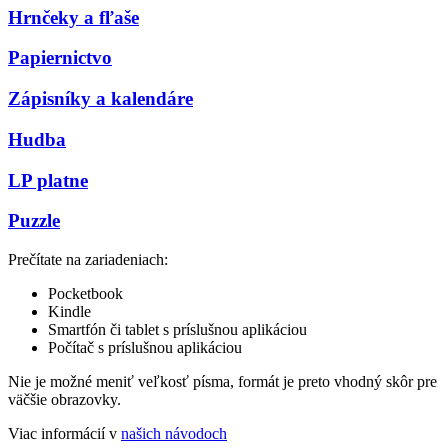
Hrnčeky a fľaše
Papiernictvo
Zápisníky a kalendáre
Hudba
LP platne
Puzzle
Prečítate na zariadeniach:
Pocketbook
Kindle
Smartfón či tablet s príslušnou aplikáciou
Počítač s príslušnou aplikáciou
Nie je možné meniť veľkosť písma, formát je preto vhodný skôr pre
väčšie obrazovky.
Viac informácií v
našich návodoch