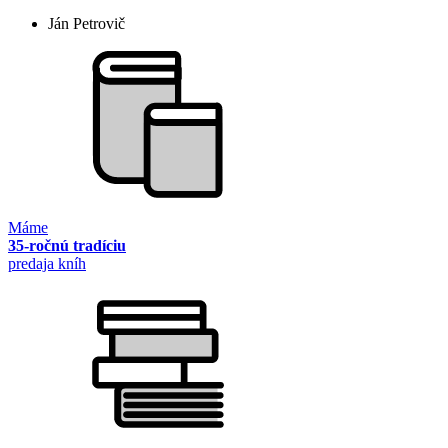
Ján Petrovič
Máme
35-ročnú tradíciu
predaja kníh