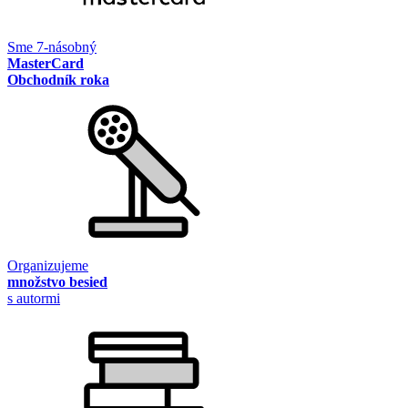
Sme 7-násobný
MasterCard
Obchodník roka
Organizujeme
množstvo besied
s autormi