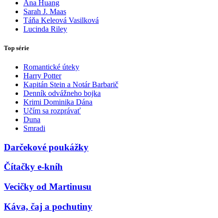
Ana Huang
Sarah J. Maas
Táňa Keleová Vasilková
Lucinda Riley
Top série
Romantické úteky
Harry Potter
Kapitán Stein a Notár Barbarič
Denník odvážneho bojka
Krimi Dominika Dána
Učím sa rozprávať
Duna
Smradi
Darčekové poukážky
Čítačky e-kníh
Vecičky od Martinusu
Káva, čaj a pochutiny