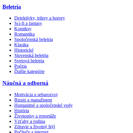
Beletria
Detektívky, trilery a horory
Sci-fi a fantasy
Komiksy
Romantika
Spoločenská beletria
Klasika
Historické
Slovenská beletria
Svetová beletria
Poézia
Ďalšie kategórie
Náučná a odborná
Motivácia a sebarozvoj
Biznis a manažment
Humanitné a spoločenské vedy
História
Životopisy a reportáže
Vzťahy a rodina
Zdravie a životný štýl
Počítače a internet