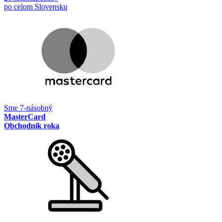
po celom Slovensku
Sme 7-násobný
MasterCard
Obchodník roka