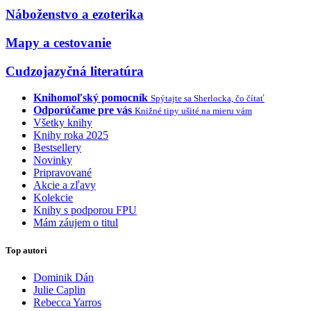
Náboženstvo a ezoterika
Mapy a cestovanie
Cudzojazyčná literatúra
Knihomoľský pomocník
Spýtajte sa Sherlocka, čo čítať
Odporúčame pre vás
Knižné tipy ušité na mieru vám
Všetky knihy
Knihy roka 2025
Bestsellery
Novinky
Pripravované
Akcie a zľavy
Kolekcie
Knihy s podporou FPU
Mám záujem o titul
Top autori
Dominik Dán
Julie Caplin
Rebecca Yarros