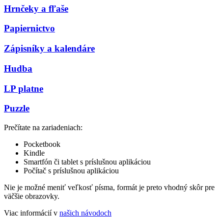
Hrnčeky a fľaše
Papiernictvo
Zápisníky a kalendáre
Hudba
LP platne
Puzzle
Prečítate na zariadeniach:
Pocketbook
Kindle
Smartfón či tablet s príslušnou aplikáciou
Počítač s príslušnou aplikáciou
Nie je možné meniť veľkosť písma, formát je preto vhodný skôr pre
väčšie obrazovky.
Viac informácií v
našich návodoch