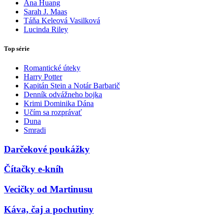
Ana Huang
Sarah J. Maas
Táňa Keleová Vasilková
Lucinda Riley
Top série
Romantické úteky
Harry Potter
Kapitán Stein a Notár Barbarič
Denník odvážneho bojka
Krimi Dominika Dána
Učím sa rozprávať
Duna
Smradi
Darčekové poukážky
Čítačky e-kníh
Vecičky od Martinusu
Káva, čaj a pochutiny