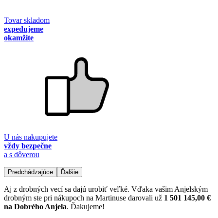
Tovar skladom
expedujeme
okamžite
U nás nakupujete
vždy bezpečne
a s dôverou
Predchádzajúce
Ďalšie
Aj z drobných vecí sa dajú urobiť veľké. Vďaka vašim Anjelským
drobným ste pri nákupoch na Martinuse darovali už
1 501 145,00 €
na Dobrého Anjela
. Ďakujeme!