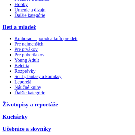
Hobby
Umenie a dizajn
Ďalšie kategórie
Deti a mládež
Knihorad – poradca kníh pre deti
Pre najmenších
Pre prvákov
Pre pubertiakov
Young Adult
Beletria
Rozprávky
Sci-fi, fantasy a komiksy
Leporelá
Náučné knihy
Ďalšie kategórie
Životopisy a reportáže
Kuchárky
Učebnice a slovníky