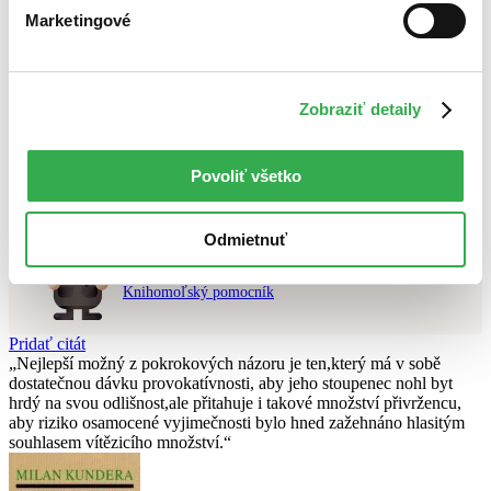
Najlacnejšie
Marketingové
Najvyššia zľava
Použité filtre
Zobraziť detaily
Zrušiť filtre
Autor Roman Vaněk
najnovšie
Nebol nájdený
žiadny titul
vyhovujúci zadaným podmienkam.
Skúste prosím zmeniť vyhľadávaný výraz.
Povoliť všetko
Odmietnuť
Chcete poradiť knihu?
Náš pomocník Sherlock vám ju s radosťou vypátra!
Knihomoľský pomocník
Pridať citát
Nejlepší možný z pokrokových názoru je ten,který má v sobě
dostatečnou dávku provokatívnosti, aby jeho stoupenec nohl byt
hrdý na svou odlišnost,ale přitahuje i takové množství přivržencu,
aby riziko osamocené vyjimečnosti bylo hned zažehnáno hlasitým
souhlasem vítězicího množství.