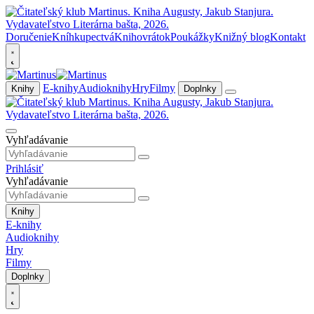
Doručenie
Kníhkupectvá
Knihovrátok
Poukážky
Knižný blog
Kontakt
E-knihy
Audioknihy
Hry
Filmy
Knihy
Doplnky
Vyhľadávanie
Prihlásiť
Vyhľadávanie
Knihy
E-knihy
Audioknihy
Hry
Filmy
Doplnky