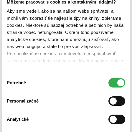
Môžeme pracovať s cookies a kontaktnými údajmi?
pripravujeme (0 titulov)
pripravujeme
dostupná (bez vypredaných) (0 titulov)
dostupná (bez
Aby sme vedeli, ako sa na našom webe správate, a
vypredaných)
mohli vám zobraziť tie najlepšie tipy na knihy, zbierame
Nové / čítané
cookies. Niektoré sú naozaj potrebné a bez nich by naša
nová (0 titulov)
nová
stránka vôbec nefungovala. Okrem toho používame
čítaná (0 titulov)
čítaná
analytické cookies, ktoré nám umožňujú zisťovať, ako
čítaná - výborný stav (0 titulov)
čítaná - výborný stav
náš web funguje, a stále ho pre vás zlepšovať.
čítaná - mierne opotrebovaná (0 titulov)
čítaná - mierne
opotrebovaná
Personalizačné cookies nám dovoľujú prispôsobovať
čítané verzie vypredaných kníh (0 titulov)
čítané verzie
stránku pre vašu lepšiu orientáciu. Marketingové cookies
vypredaných kníh
nám zas umožňujú zobrazenie relevantnej reklamy.
Niektoré údaje zdieľame aj s tretími stranami. Veľmi by
Zúžiť výber
Výber
nám pomohlo, keby sme mohli používať všetky tieto
Potrebné
súhlasu
Zoradiť
cookies. Ďakujeme!
Personalizačné
Bestsellery
Analytické
Top hodnotené
Novinky
Najdrahšie