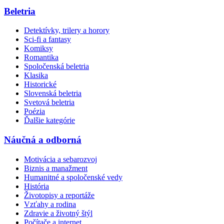
Beletria
Detektívky, trilery a horory
Sci-fi a fantasy
Komiksy
Romantika
Spoločenská beletria
Klasika
Historické
Slovenská beletria
Svetová beletria
Poézia
Ďalšie kategórie
Náučná a odborná
Motivácia a sebarozvoj
Biznis a manažment
Humanitné a spoločenské vedy
História
Životopisy a reportáže
Vzťahy a rodina
Zdravie a životný štýl
Počítače a internet