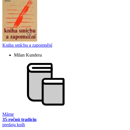
Kniha smíchu a zapomnění
Milan Kundera
Máme
35-ročnú tradíciu
predaja kníh