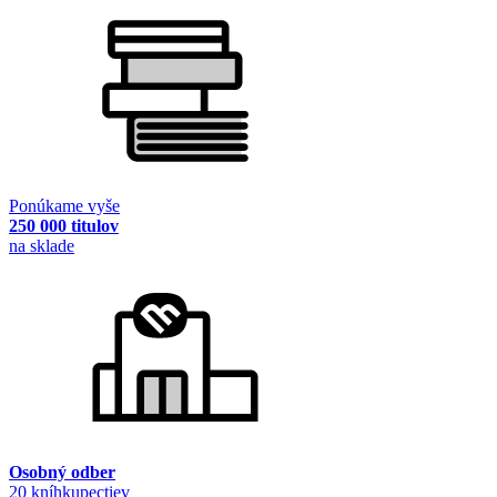
Ponúkame vyše
250 000 titulov
na sklade
Osobný odber
20 kníhkupectiev