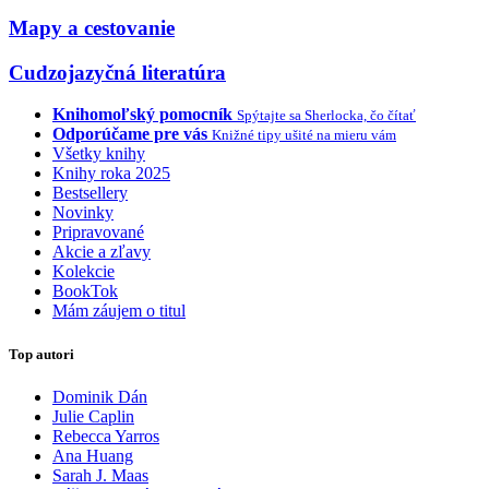
Mapy a cestovanie
Cudzojazyčná literatúra
Knihomoľský pomocník
Spýtajte sa Sherlocka, čo čítať
Odporúčame pre vás
Knižné tipy ušité na mieru vám
Všetky knihy
Knihy roka 2025
Bestsellery
Novinky
Pripravované
Akcie a zľavy
Kolekcie
BookTok
Mám záujem o titul
Top autori
Dominik Dán
Julie Caplin
Rebecca Yarros
Ana Huang
Sarah J. Maas