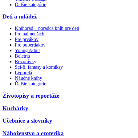
Ďalšie kategórie
Deti a mládež
Knihorad – poradca kníh pre deti
Pre najmenších
Pre prvákov
Pre pubertiakov
Young Adult
Beletria
Rozprávky
Sci-fi, fantasy a komiksy
Leporelá
Náučné knihy
Ďalšie kategórie
Životopisy a reportáže
Kuchárky
Učebnice a slovníky
Náboženstvo a ezoterika