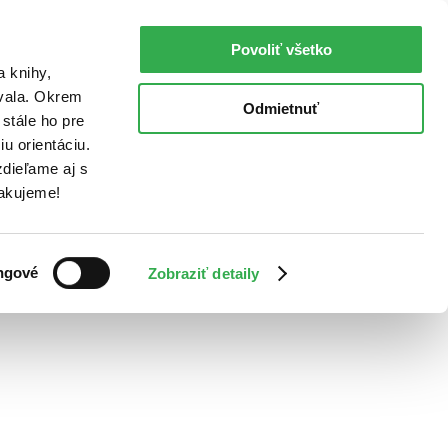
Povoliť všetko
a knihy,
ovala. Okrem
Odmietnuť
stále ho pre
u orientáciu.
dieľame aj s
Ďakujeme!
ngové
Zobraziť detaily