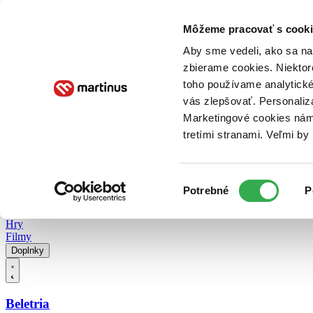
Doručenie
Kníhkupectvá
Knihovrátok
Poukážky
Knižný blog
Kontakt
Môžeme pracovať s cooki
Aby sme vedeli, ako sa na 
zbierame cookies. Niektor
E-knihy
Audioknihy
Hry
Filmy
Knihy
Doplnky
toho používame analytické
vás zlepšovať. Personaliz
Vyhľadávanie
Marketingové cookies nám 
tretími stranami. Veľmi b
Prihlásiť
Vyhľadávanie
Výber
Knihy
Potrebné
P
súhlasu
E-knihy
Audioknihy
Hry
Filmy
Doplnky
Beletria