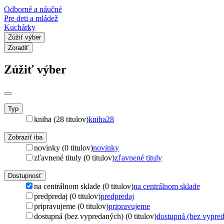
Odborné a náučné
Pre deti a mládež
Kuchárky
Zúžiť výber
Zoradiť
Zúžiť výber
Typ
kniha (28 titulov)
kniha
28
Zobraziť iba
novinky (0 titulov)
novinky
zľavnené tituly (0 titulov)
zľavnené tituly
Dostupnosť
na centrálnom sklade (0 titulov)
na centrálnom sklade
predpredaj (0 titulov)
predpredaj
pripravujeme (0 titulov)
pripravujeme
dostupná (bez vypredaných) (0 titulov)
dostupná (bez vypre