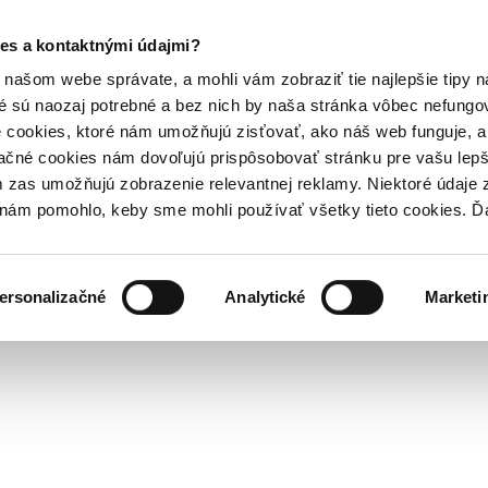
es a kontaktnými údajmi?
našom webe správate, a mohli vám zobraziť tie najlepšie tipy n
é sú naozaj potrebné a bez nich by naša stránka vôbec nefung
 cookies, ktoré nám umožňujú zisťovať, ako náš web funguje, a 
ačné cookies nám dovoľujú prispôsobovať stránku pre vašu lepši
zas umožňujú zobrazenie relevantnej reklamy. Niektoré údaje z
y nám pomohlo, keby sme mohli používať všetky tieto cookies. 
ersonalizačné
Analytické
Marketi