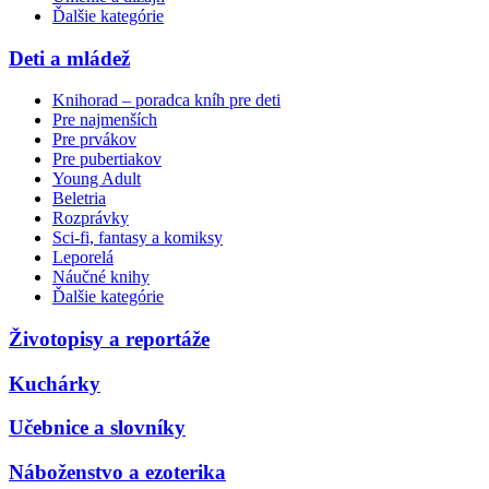
Ďalšie kategórie
Deti a mládež
Knihorad – poradca kníh pre deti
Pre najmenších
Pre prvákov
Pre pubertiakov
Young Adult
Beletria
Rozprávky
Sci-fi, fantasy a komiksy
Leporelá
Náučné knihy
Ďalšie kategórie
Životopisy a reportáže
Kuchárky
Učebnice a slovníky
Náboženstvo a ezoterika