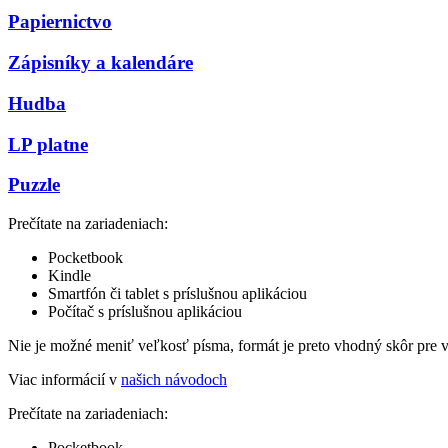
Papiernictvo
Zápisníky a kalendáre
Hudba
LP platne
Puzzle
Prečítate na zariadeniach:
Pocketbook
Kindle
Smartfón či tablet s príslušnou aplikáciou
Počítač s príslušnou aplikáciou
Nie je možné meniť veľkosť písma, formát je preto vhodný skôr pre 
Viac informácií v
našich návodoch
Prečítate na zariadeniach:
Pocketbook