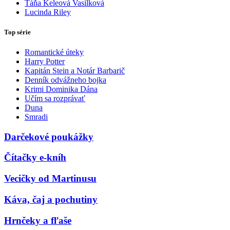
Táňa Keleová Vasilková
Lucinda Riley
Top série
Romantické úteky
Harry Potter
Kapitán Stein a Notár Barbarič
Denník odvážneho bojka
Krimi Dominika Dána
Učím sa rozprávať
Duna
Smradi
Darčekové poukážky
Čítačky e-kníh
Vecičky od Martinusu
Káva, čaj a pochutiny
Hrnčeky a fľaše