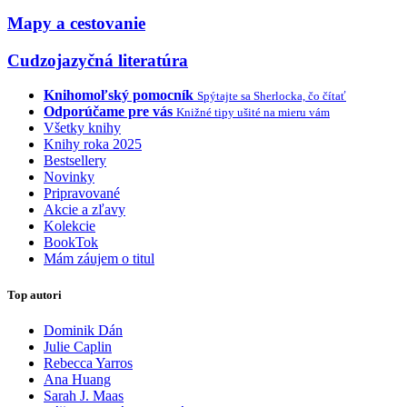
Mapy a cestovanie
Cudzojazyčná literatúra
Knihomoľský pomocník
Spýtajte sa Sherlocka, čo čítať
Odporúčame pre vás
Knižné tipy ušité na mieru vám
Všetky knihy
Knihy roka 2025
Bestsellery
Novinky
Pripravované
Akcie a zľavy
Kolekcie
BookTok
Mám záujem o titul
Top autori
Dominik Dán
Julie Caplin
Rebecca Yarros
Ana Huang
Sarah J. Maas