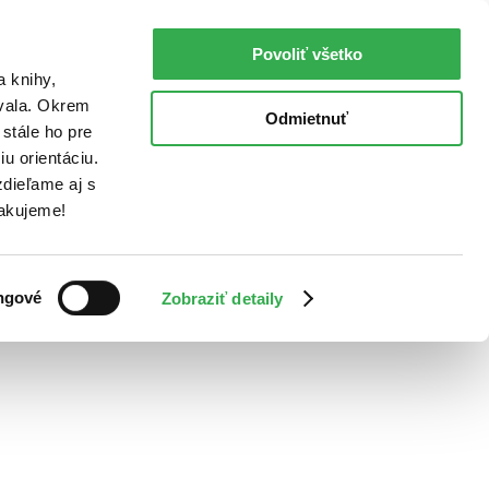
Povoliť všetko
a knihy,
ovala. Okrem
Odmietnuť
stále ho pre
u orientáciu.
dieľame aj s
Ďakujeme!
ngové
Zobraziť detaily