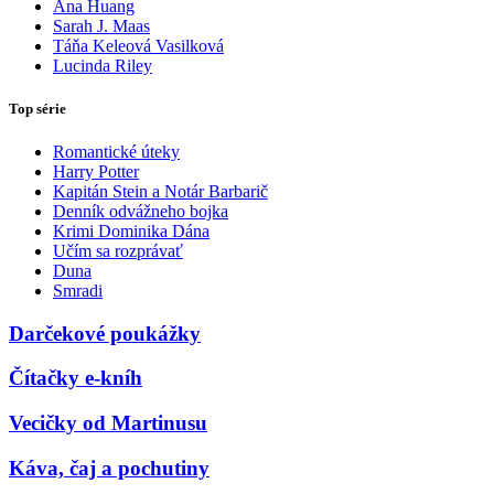
Ana Huang
Sarah J. Maas
Táňa Keleová Vasilková
Lucinda Riley
Top série
Romantické úteky
Harry Potter
Kapitán Stein a Notár Barbarič
Denník odvážneho bojka
Krimi Dominika Dána
Učím sa rozprávať
Duna
Smradi
Darčekové poukážky
Čítačky e-kníh
Vecičky od Martinusu
Káva, čaj a pochutiny