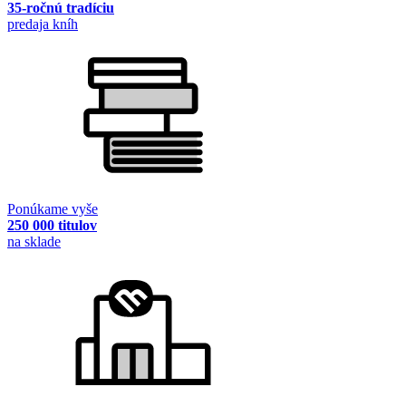
35-ročnú tradíciu
predaja kníh
Ponúkame vyše
250 000 titulov
na sklade