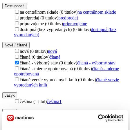
Dostupnosť
na centrálnom sklade (0 titulov)
na centrálnom sklade
predpredaj (0 titulov)
predpredaj
pripravujeme (0 titulov)
pripravujeme
dostupná (bez vypredaných) (0 titulov)
dostupná (bez
vypredaných)
Nové / čítané
nová (0 titulov)
nová
čítaná (0 titulov)
čítaná
čítaná - výborný stav (0 titulov)
čítaná - výborný stav
čítaná - mierne opotrebovaná (0 titulov)
čítaná - mierne
opotrebovaná
čítané verzie vypredaných kníh (0 titulov)
čítané verzie
vypredaných kníh
Jazyk
čeština (1 titul)
čeština
1
Téma
satira (1 titul)
satira
1
Vydavateľstvo