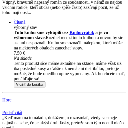
Vtipný, bravurně napsaný román ze současnosti, v němž se najdou
všichni rodiče, kteří občas (nebo spíše často) zažívají pocit, že už
toho mají dost...
Čítaná
výborný stav
Túto knihu sme vykúpili cez
Knihovrátok
a je vo
výbornom stave.
Rozdiel medzi touto knihou a novou by ste
asi ani nespoznali. Knihu sme označili nálepkou, ktorá môže
na niektorých obaloch zanechať stopy.
7,50 €
Na sklade
Tento produkt síce máme aktuálne na sklade, máme však už
iba posledné kusy a ďalšie už nemá ani distribútor, preto je
možné, že bude onedlho úplne vypredaný. Ak ho chcete mať,
ponáhľajte sa!
Vložiť do košíka
Hore
Pridať citát
Keď mám na to náladu, dokážem ju rozosmiať, vtedy sa smeje
najmä na sebe, čo je akýsi druh lásky, pretože som tým ocenil niečo
v nej.