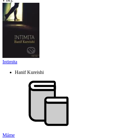
Intimita
Hanif Kureishi
Máme