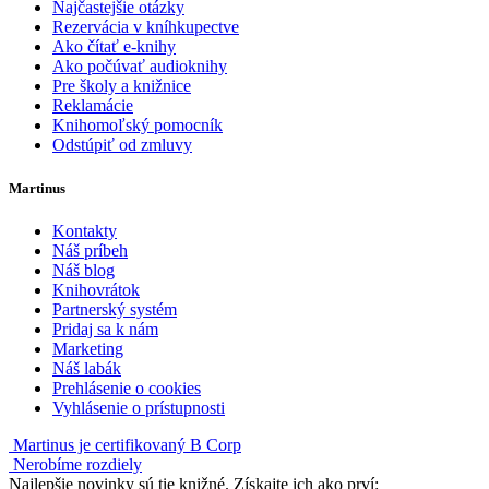
Najčastejšie otázky
Rezervácia v kníhkupectve
Ako čítať e-knihy
Ako počúvať audioknihy
Pre školy a knižnice
Reklamácie
Knihomoľský pomocník
Odstúpiť od zmluvy
Martinus
Kontakty
Náš príbeh
Náš blog
Knihovrátok
Partnerský systém
Pridaj sa k nám
Marketing
Náš labák
Prehlásenie o cookies
Vyhlásenie o prístupnosti
Martinus je certifikovaný B Corp
Nerobíme rozdiely
Najlepšie novinky sú tie knižné. Získajte ich ako prví: