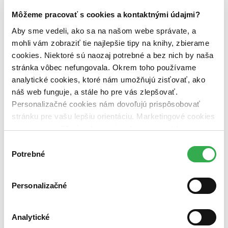
Rybka Publishers (1 titul)
Rybka Publishers
1
Môžeme pracovať s cookies a kontaktnými údajmi?
Väzba
Aby sme vedeli, ako sa na našom webe správate, a
pevná väzba (1 titul)
pevná väzba
1
mohli vám zobraziť tie najlepšie tipy na knihy, zbierame
cookies. Niektoré sú naozaj potrebné a bez nich by naša
Zúžiť výber
stránka vôbec nefungovala. Okrem toho používame
Zoradiť
analytické cookies, ktoré nám umožňujú zisťovať, ako
náš web funguje, a stále ho pre vás zlepšovať.
Personalizačné cookies nám dovoľujú prispôsobovať
stránku pre vašu lepšiu orientáciu. Marketingové cookies
Bestsellery
nám zas umožňujú zobrazenie relevantnej reklamy.
Top hodnotené
Niektoré údaje zdieľame aj s tretími stranami. Veľmi by
Novinky
Výber
Najdrahšie
nám pomohlo, keby sme mohli používať všetky tieto
Potrebné
súhlasu
Najlacnejšie
cookies. Ďakujeme!
Najvyššia zľava
Personalizačné
Použité filtre
Zrušiť filtre
čítané - výborný stav
Na tému satira
Analytické