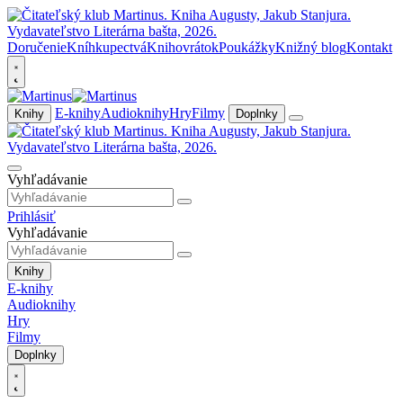
Doručenie
Kníhkupectvá
Knihovrátok
Poukážky
Knižný blog
Kontakt
E-knihy
Audioknihy
Hry
Filmy
Knihy
Doplnky
Vyhľadávanie
Prihlásiť
Vyhľadávanie
Knihy
E-knihy
Audioknihy
Hry
Filmy
Doplnky