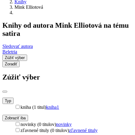
Knihy
Mink Elliotová
Knihy od autora Mink Elliotová na tému
satira
Sledovať autora
Beletria
Zúžiť výber
Zoradiť
Zúžiť výber
Typ
kniha (1 titul)
kniha
1
Zobraziť iba
novinky (0 titulov)
novinky
zľavnené tituly (0 titulov)
zľavnené tituly