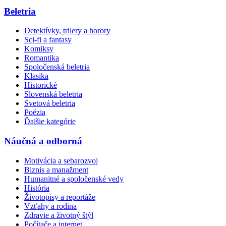
Beletria
Detektívky, trilery a horory
Sci-fi a fantasy
Komiksy
Romantika
Spoločenská beletria
Klasika
Historické
Slovenská beletria
Svetová beletria
Poézia
Ďalšie kategórie
Náučná a odborná
Motivácia a sebarozvoj
Biznis a manažment
Humanitné a spoločenské vedy
História
Životopisy a reportáže
Vzťahy a rodina
Zdravie a životný štýl
Počítače a internet