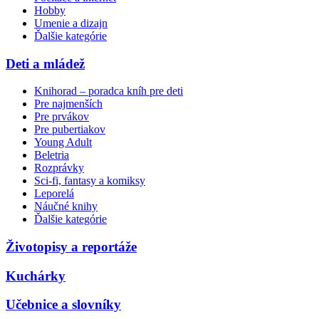
Hobby
Umenie a dizajn
Ďalšie kategórie
Deti a mládež
Knihorad – poradca kníh pre deti
Pre najmenších
Pre prvákov
Pre pubertiakov
Young Adult
Beletria
Rozprávky
Sci-fi, fantasy a komiksy
Leporelá
Náučné knihy
Ďalšie kategórie
Životopisy a reportáže
Kuchárky
Učebnice a slovníky