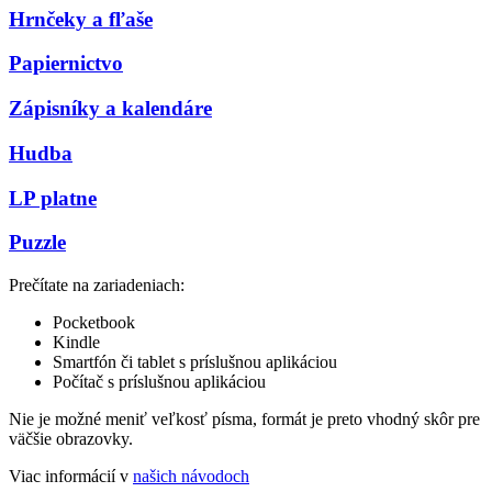
Hrnčeky a fľaše
Papiernictvo
Zápisníky a kalendáre
Hudba
LP platne
Puzzle
Prečítate na zariadeniach:
Pocketbook
Kindle
Smartfón či tablet s príslušnou aplikáciou
Počítač s príslušnou aplikáciou
Nie je možné meniť veľkosť písma, formát je preto vhodný skôr pre
väčšie obrazovky.
Viac informácií v
našich návodoch