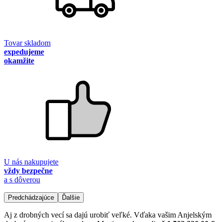
Tovar skladom
expedujeme
okamžite
U nás nakupujete
vždy bezpečne
a s dôverou
Predchádzajúce
Ďalšie
Aj z drobných vecí sa dajú urobiť veľké. Vďaka vašim Anjelským