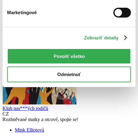
Marketingové
Zobraziť detaily
Povoliť všetko
Odmietnuť
Klub nas***ých rodičů
CZ
Rozhněvané matky a otcové, spojte se!
Mink Elliotová