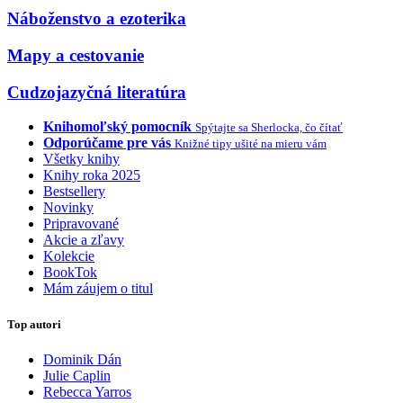
Náboženstvo a ezoterika
Mapy a cestovanie
Cudzojazyčná literatúra
Knihomoľský pomocník
Spýtajte sa Sherlocka, čo čítať
Odporúčame pre vás
Knižné tipy ušité na mieru vám
Všetky knihy
Knihy roka 2025
Bestsellery
Novinky
Pripravované
Akcie a zľavy
Kolekcie
BookTok
Mám záujem o titul
Top autori
Dominik Dán
Julie Caplin
Rebecca Yarros