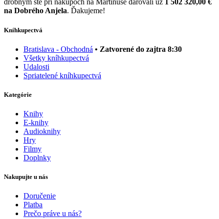
drobným ste pri nákupoch na Martinuse darovali už
1 502 320,00 €
na Dobrého Anjela
. Ďakujeme!
Kníhkupectvá
Bratislava - Obchodná
• Zatvorené do zajtra 8:30
Všetky kníhkupectvá
Udalosti
Spriatelené kníhkupectvá
Kategórie
Knihy
E-knihy
Audioknihy
Hry
Filmy
Doplnky
Nakupujte u nás
Doručenie
Platba
Prečo práve u nás?