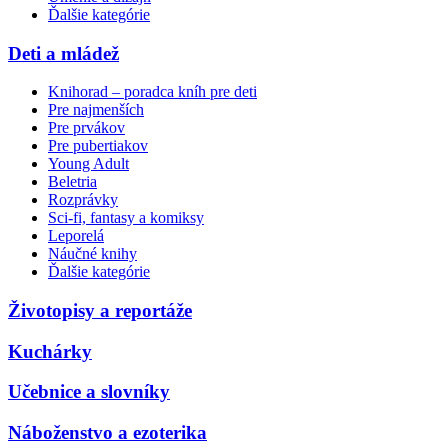
Ďalšie kategórie
Deti a mládež
Knihorad – poradca kníh pre deti
Pre najmenších
Pre prvákov
Pre pubertiakov
Young Adult
Beletria
Rozprávky
Sci-fi, fantasy a komiksy
Leporelá
Náučné knihy
Ďalšie kategórie
Životopisy a reportáže
Kuchárky
Učebnice a slovníky
Náboženstvo a ezoterika