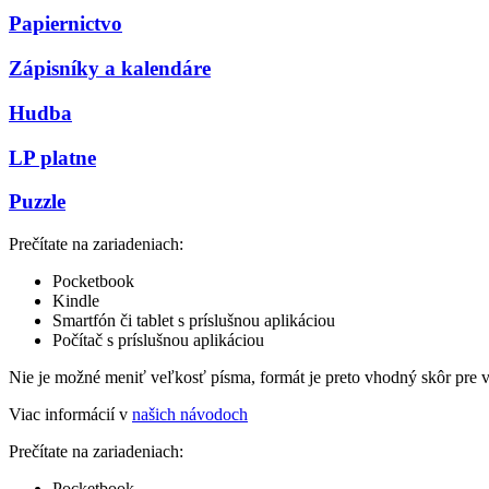
Papiernictvo
Zápisníky a kalendáre
Hudba
LP platne
Puzzle
Prečítate na zariadeniach:
Pocketbook
Kindle
Smartfón či tablet s príslušnou aplikáciou
Počítač s príslušnou aplikáciou
Nie je možné meniť veľkosť písma, formát je preto vhodný skôr pre 
Viac informácií v
našich návodoch
Prečítate na zariadeniach:
Pocketbook