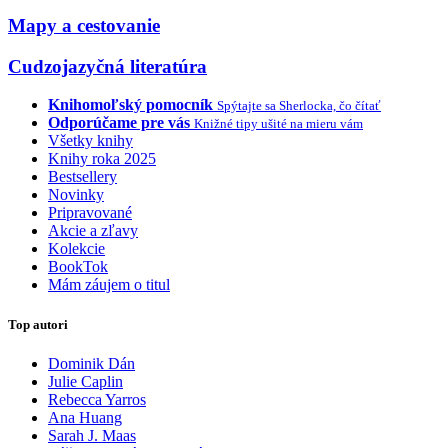
Mapy a cestovanie
Cudzojazyčná literatúra
Knihomoľský pomocník
Spýtajte sa Sherlocka, čo čítať
Odporúčame pre vás
Knižné tipy ušité na mieru vám
Všetky knihy
Knihy roka 2025
Bestsellery
Novinky
Pripravované
Akcie a zľavy
Kolekcie
BookTok
Mám záujem o titul
Top autori
Dominik Dán
Julie Caplin
Rebecca Yarros
Ana Huang
Sarah J. Maas