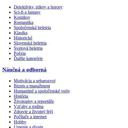
Detektívky, trilery a horory
Sci-fi a fantasy
Komiksy
Romantika
Spoločenská beletria
Klasika
Historické
Slovenská beletria
Svetová beletria
Poézia
Ďalšie kategórie
Náučná a odborná
Motivácia a sebarozvoj
Biznis a manažment
Humanitné a spoločenské vedy
História
Životopisy a reportáže
Vzťahy a rodina
Zdravie a životný štýl
Počítače a internet
Hobby
Umenie a dizajn