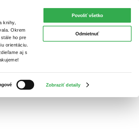
Povoliť všetko
a knihy,
ovala. Okrem
Odmietnuť
stále ho pre
u orientáciu.
dieľame aj s
Ďakujeme!
ngové
Zobraziť detaily