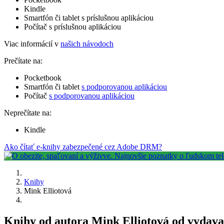
Kindle
Smartfón či tablet s príslušnou aplikáciou
Počítač s príslušnou aplikáciou
Viac informácií v
našich návodoch
Prečítate na:
Pocketbook
Smartfón či tablet
s podporovanou aplikáciou
Počítač
s podporovanou aplikáciou
Neprečítate na:
Kindle
Ako čítať e-knihy zabezpečené cez Adobe DRM?
Knihy
Mink Elliotová
Knihy od autora Mink Elliotová od vydava