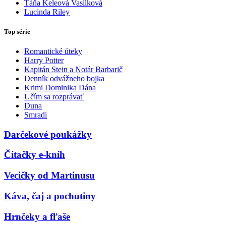
Táňa Keleová Vasilková
Lucinda Riley
Top série
Romantické úteky
Harry Potter
Kapitán Stein a Notár Barbarič
Denník odvážneho bojka
Krimi Dominika Dána
Učím sa rozprávať
Duna
Smradi
Darčekové poukážky
Čítačky e-kníh
Vecičky od Martinusu
Káva, čaj a pochutiny
Hrnčeky a fľaše