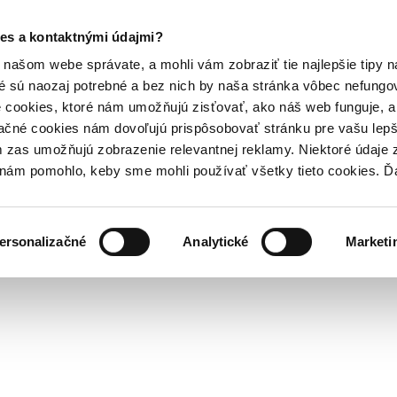
es a kontaktnými údajmi?
našom webe správate, a mohli vám zobraziť tie najlepšie tipy n
é sú naozaj potrebné a bez nich by naša stránka vôbec nefung
 cookies, ktoré nám umožňujú zisťovať, ako náš web funguje, a 
ačné cookies nám dovoľujú prispôsobovať stránku pre vašu lepši
zas umožňujú zobrazenie relevantnej reklamy. Niektoré údaje z
y nám pomohlo, keby sme mohli používať všetky tieto cookies. 
ersonalizačné
Analytické
Marketi