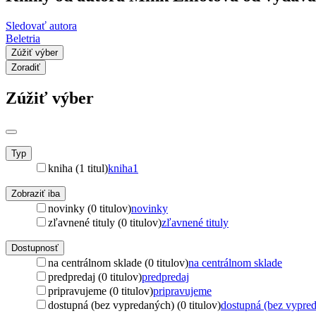
Sledovať autora
Beletria
Zúžiť výber
Zoradiť
Zúžiť výber
Typ
kniha (1 titul)
kniha
1
Zobraziť iba
novinky (0 titulov)
novinky
zľavnené tituly (0 titulov)
zľavnené tituly
Dostupnosť
na centrálnom sklade (0 titulov)
na centrálnom sklade
predpredaj (0 titulov)
predpredaj
pripravujeme (0 titulov)
pripravujeme
dostupná (bez vypredaných) (0 titulov)
dostupná (bez vypre