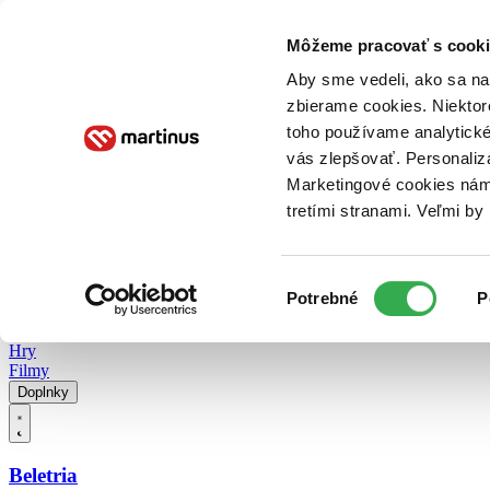
Doručenie
Kníhkupectvá
Knihovrátok
Poukážky
Knižný blog
Kontakt
Môžeme pracovať s cooki
Aby sme vedeli, ako sa na 
zbierame cookies. Niektor
E-knihy
Audioknihy
Hry
Filmy
Knihy
Doplnky
toho používame analytické
vás zlepšovať. Personaliz
Vyhľadávanie
Marketingové cookies nám 
tretími stranami. Veľmi b
Prihlásiť
Vyhľadávanie
Výber
Knihy
Potrebné
P
súhlasu
E-knihy
Audioknihy
Hry
Filmy
Doplnky
Beletria