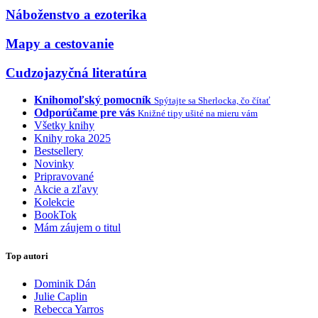
Náboženstvo a ezoterika
Mapy a cestovanie
Cudzojazyčná literatúra
Knihomoľský pomocník
Spýtajte sa Sherlocka, čo čítať
Odporúčame pre vás
Knižné tipy ušité na mieru vám
Všetky knihy
Knihy roka 2025
Bestsellery
Novinky
Pripravované
Akcie a zľavy
Kolekcie
BookTok
Mám záujem o titul
Top autori
Dominik Dán
Julie Caplin
Rebecca Yarros