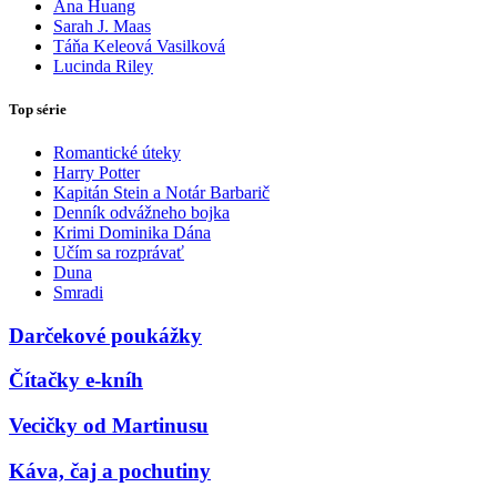
Ana Huang
Sarah J. Maas
Táňa Keleová Vasilková
Lucinda Riley
Top série
Romantické úteky
Harry Potter
Kapitán Stein a Notár Barbarič
Denník odvážneho bojka
Krimi Dominika Dána
Učím sa rozprávať
Duna
Smradi
Darčekové poukážky
Čítačky e-kníh
Vecičky od Martinusu
Káva, čaj a pochutiny