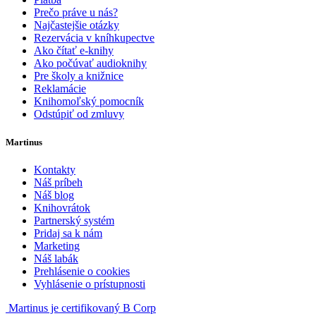
Prečo práve u nás?
Najčastejšie otázky
Rezervácia v kníhkupectve
Ako čítať e-knihy
Ako počúvať audioknihy
Pre školy a knižnice
Reklamácie
Knihomoľský pomocník
Odstúpiť od zmluvy
Martinus
Kontakty
Náš príbeh
Náš blog
Knihovrátok
Partnerský systém
Pridaj sa k nám
Marketing
Náš labák
Prehlásenie o cookies
Vyhlásenie o prístupnosti
Martinus je certifikovaný B Corp