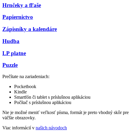
Hrnčeky a fľaše
Papiernictvo
Zápisníky a kalendáre
Hudba
LP platne
Puzzle
Prečítate na zariadeniach:
Pocketbook
Kindle
Smartfón či tablet s príslušnou aplikáciou
Počítač s príslušnou aplikáciou
Nie je možné meniť veľkosť písma, formát je preto vhodný skôr pre
väčšie obrazovky.
Viac informácií v
našich návodoch