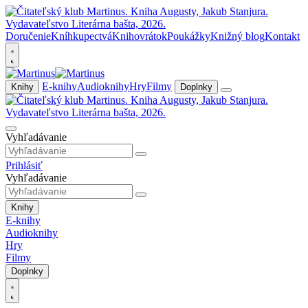
Doručenie
Kníhkupectvá
Knihovrátok
Poukážky
Knižný blog
Kontakt
E-knihy
Audioknihy
Hry
Filmy
Knihy
Doplnky
Vyhľadávanie
Prihlásiť
Vyhľadávanie
Knihy
E-knihy
Audioknihy
Hry
Filmy
Doplnky