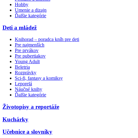
Hobby
Umenie a dizajn
Ďalšie kategórie
Deti a mládež
Knihorad – poradca kníh pre deti
Pre najmenších
Pre prvákov
Pre pubertiakov
Young Adult
Beletria
Rozprávky
Sci-fi, fantasy a komiksy
Leporelá
Náučné knihy
Ďalšie kategórie
Životopisy a reportáže
Kuchárky
Učebnice a slovníky