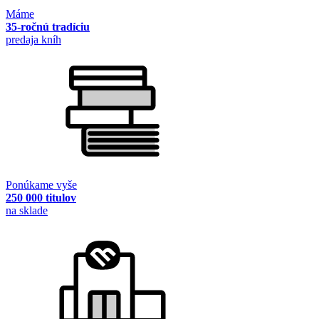
Máme
35-ročnú tradíciu
predaja kníh
Ponúkame vyše
250 000 titulov
na sklade