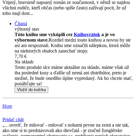
Vtipný, bravurně napsaný román ze současnosti, v němž se najdou
všichni rodiče, kteří občas (nebo spíše často) zažívají pocit, že už
toho mají dost...
Čítaná
výborný stav
Túto knihu sme vykúpili cez
Knihovrátok
a je vo
výbornom stave.
Rozdiel medzi touto knihou a novou by ste
asi ani nespoznali. Knihu sme označili nálepkou, ktorá môže
na niektorých obaloch zanechať stopy.
7,70 €
Na sklade
Tento produkt síce máme aktuálne na sklade, máme však už
iba posledné kusy a ďalšie už nemá ani distribútor, preto je
možné, že bude onedlho úplne vypredaný. Ak ho chcete mať,
ponáhľajte sa!
Vložiť do košíka
Hore
Pridať citát
…uveriť, že milovať - milovať s nohami pevne na zemi a nie tak,
ako sme si to predstavovali ako dievčatá - je zručné žonglérske
cvičenie, permanentné obetovanie sa, prehĺtanie ropúch eleganciou.