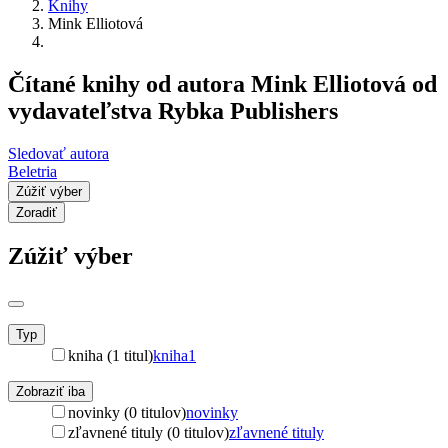
Knihy
Mink Elliotová
Čítané knihy od autora Mink Elliotová od
vydavateľstva Rybka Publishers
Sledovať autora
Beletria
Zúžiť výber
Zoradiť
Zúžiť výber
Typ
kniha (1 titul)
kniha
1
Zobraziť iba
novinky (0 titulov)
novinky
zľavnené tituly (0 titulov)
zľavnené tituly