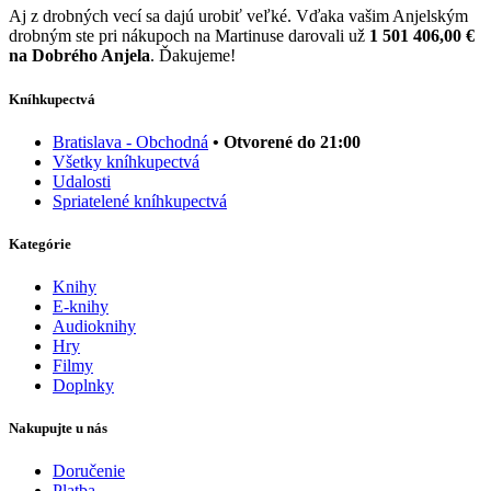
Aj z drobných vecí sa dajú urobiť veľké. Vďaka vašim Anjelským
drobným ste pri nákupoch na Martinuse darovali už
1 501 406,00 €
na Dobrého Anjela
. Ďakujeme!
Kníhkupectvá
Bratislava - Obchodná
• Otvorené do 21:00
Všetky kníhkupectvá
Udalosti
Spriatelené kníhkupectvá
Kategórie
Knihy
E-knihy
Audioknihy
Hry
Filmy
Doplnky
Nakupujte u nás
Doručenie
Platba