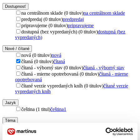
Dostupnosť
na centrálnom sklade (0 titulov)
na centrálnom sklade
predpredaj (0 titulov)
predpredaj
pripravujeme (0 titulov)
pripravujeme
dostupná (bez vypredaných) (0 titulov)
dostupná (bez
vypredaných)
Nové / čítané
nová (0 titulov)
nová
čítaná (0 titulov)
čítaná
čítaná - výborný stav (0 titulov)
čítaná - výborný stav
čítaná - mierne opotrebovaná (0 titulov)
čítaná - mierne
opotrebovaná
čítané verzie vypredaných kníh (0 titulov)
čítané verzie
vypredaných kníh
Jazyk
čeština (1 titul)
čeština
1
Téma
satira (1 titul)
satira
1
Vydavateľstvo