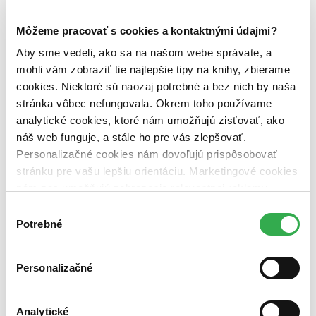
Rybka Publishers (1 titul)
Rybka Publishers
1
Môžeme pracovať s cookies a kontaktnými údajmi?
Väzba
pevná väzba (1 titul)
pevná väzba
1
Aby sme vedeli, ako sa na našom webe správate, a
mohli vám zobraziť tie najlepšie tipy na knihy, zbierame
Zúžiť výber
cookies. Niektoré sú naozaj potrebné a bez nich by naša
stránka vôbec nefungovala. Okrem toho používame
Zoradiť
analytické cookies, ktoré nám umožňujú zisťovať, ako
náš web funguje, a stále ho pre vás zlepšovať.
Personalizačné cookies nám dovoľujú prispôsobovať
stránku pre vašu lepšiu orientáciu. Marketingové cookies
Bestsellery
Top hodnotené
nám zas umožňujú zobrazenie relevantnej reklamy.
Novinky
Niektoré údaje zdieľame aj s tretími stranami. Veľmi by
Výber
Najdrahšie
nám pomohlo, keby sme mohli používať všetky tieto
Potrebné
Najlacnejšie
súhlasu
Najvyššia zľava
cookies. Ďakujeme!
Personalizačné
Použité filtre
Zrušiť filtre
Vydavateľstvo Rybka Publishers
čítané
Analytické