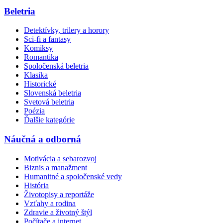
Beletria
Detektívky, trilery a horory
Sci-fi a fantasy
Komiksy
Romantika
Spoločenská beletria
Klasika
Historické
Slovenská beletria
Svetová beletria
Poézia
Ďalšie kategórie
Náučná a odborná
Motivácia a sebarozvoj
Biznis a manažment
Humanitné a spoločenské vedy
História
Životopisy a reportáže
Vzťahy a rodina
Zdravie a životný štýl
Počítače a internet