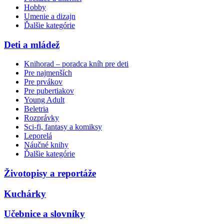
Hobby
Umenie a dizajn
Ďalšie kategórie
Deti a mládež
Knihorad – poradca kníh pre deti
Pre najmenších
Pre prvákov
Pre pubertiakov
Young Adult
Beletria
Rozprávky
Sci-fi, fantasy a komiksy
Leporelá
Náučné knihy
Ďalšie kategórie
Životopisy a reportáže
Kuchárky
Učebnice a slovníky