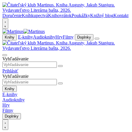
Doručenie
Kníhkupectvá
Knihovrátok
Poukážky
Knižný blog
Kontakt
E-knihy
Audioknihy
Hry
Filmy
Knihy
Doplnky
Vyhľadávanie
Prihlásiť
Vyhľadávanie
Knihy
E-knihy
Audioknihy
Hry
Filmy
Doplnky