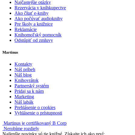
Najčastejšie otázky
Rezervácia v kníhkupectve
Ako čítať e-knihy
Ako počúvať audioknihy
Pre školy a knižnice
Reklamácie
Knihomoľský pomocník
Odstúpiť od zmluvy
Martinus
Kontakty
Náš príbeh
Náš blog
Knihovrátok
Partnerský systém
Pridaj sa k nám
Marketing
Náš labák
Prehlásenie o cookies
Vyhlásenie o prístupnosti
Martinus je certifikovaný B Corp
Nerobíme rozdiely
Najlepšie novinky sú tie knižné. Získajte ich ako prví: