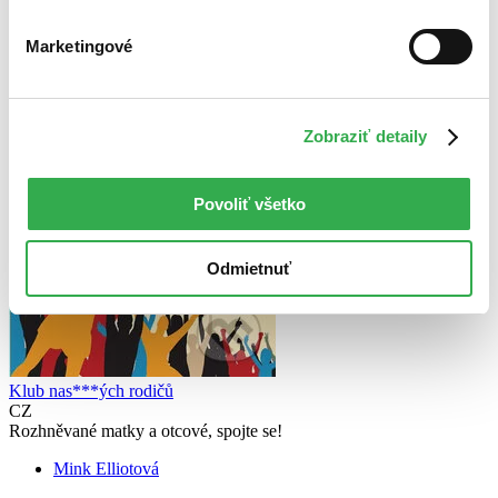
Marketingové
Zobraziť detaily
Povoliť všetko
Odmietnuť
Klub nas***ých rodičů
CZ
Rozhněvané matky a otcové, spojte se!
Mink Elliotová