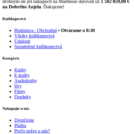
drobným ste pri nákupoch na Martinuse darovali už
1 502 059,00 €
na Dobrého Anjela
. Ďakujeme!
Kníhkupectvá
Bratislava - Obchodná
• Otvárame o 8:30
Všetky kníhkupectvá
Udalosti
Spriatelené kníhkupectvá
Kategórie
Knihy
E-knihy
Audioknihy
Hry
Filmy
Doplnky
Nakupujte u nás
Doručenie
Platba
Prečo práve u nás?