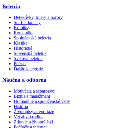
Beletria
Detektívky, trilery a horory
Sci-fi a fantasy
Komiksy
Romantika
Spoločenská beletria
Klasika
Historické
Slovenská beletria
Svetová beletria
Poézia
Ďalšie kategórie
Náučná a odborná
Motivácia a sebarozvoj
Biznis a manažment
Humanitné a spoločenské vedy
História
Životopisy a reportáže
Vzťahy a rodina
Zdravie a životný štýl
Počítače a internet