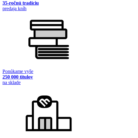
35-ročnú tradíciu
predaja kníh
Ponúkame vyše
250 000 titulov
na sklade