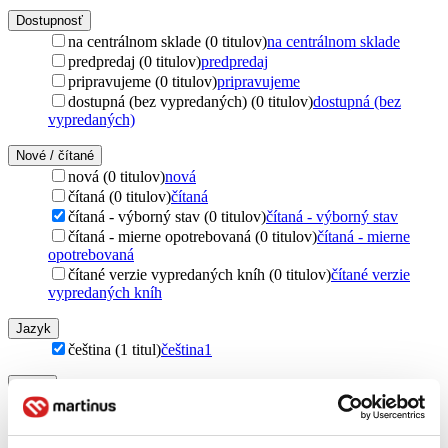
Dostupnosť
na centrálnom sklade (0 titulov)
na centrálnom sklade
predpredaj (0 titulov)
predpredaj
pripravujeme (0 titulov)
pripravujeme
dostupná (bez vypredaných) (0 titulov)
dostupná (bez
vypredaných)
Nové / čítané
nová (0 titulov)
nová
čítaná (0 titulov)
čítaná
čítaná - výborný stav (0 titulov)
čítaná - výborný stav
čítaná - mierne opotrebovaná (0 titulov)
čítaná - mierne
opotrebovaná
čítané verzie vypredaných kníh (0 titulov)
čítané verzie
vypredaných kníh
Jazyk
čeština (1 titul)
čeština
1
Téma
satira (1 titul)
satira
1
Vydavateľstvo