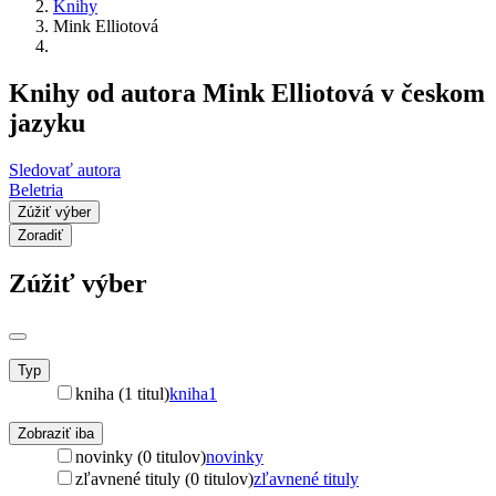
Knihy
Mink Elliotová
Knihy od autora Mink Elliotová v českom
jazyku
Sledovať autora
Beletria
Zúžiť výber
Zoradiť
Zúžiť výber
Typ
kniha (1 titul)
kniha
1
Zobraziť iba
novinky (0 titulov)
novinky
zľavnené tituly (0 titulov)
zľavnené tituly