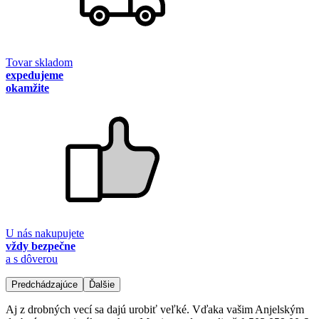
Tovar skladom
expedujeme
okamžite
U nás nakupujete
vždy bezpečne
a s dôverou
Predchádzajúce
Ďalšie
Aj z drobných vecí sa dajú urobiť veľké. Vďaka vašim Anjelským