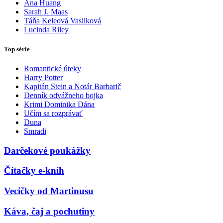
Ana Huang
Sarah J. Maas
Táňa Keleová Vasilková
Lucinda Riley
Top série
Romantické úteky
Harry Potter
Kapitán Stein a Notár Barbarič
Denník odvážneho bojka
Krimi Dominika Dána
Učím sa rozprávať
Duna
Smradi
Darčekové poukážky
Čítačky e-kníh
Vecičky od Martinusu
Káva, čaj a pochutiny