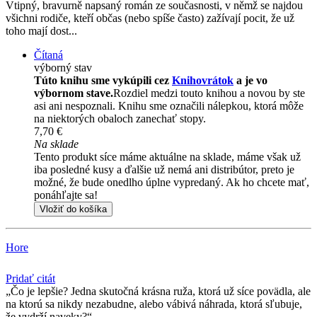
Vtipný, bravurně napsaný román ze současnosti, v němž se najdou
všichni rodiče, kteří občas (nebo spíše často) zažívají pocit, že už
toho mají dost...
Čítaná
výborný stav
Túto knihu sme vykúpili cez
Knihovrátok
a je vo
výbornom stave.
Rozdiel medzi touto knihou a novou by ste
asi ani nespoznali. Knihu sme označili nálepkou, ktorá môže
na niektorých obaloch zanechať stopy.
7,70 €
Na sklade
Tento produkt síce máme aktuálne na sklade, máme však už
iba posledné kusy a ďalšie už nemá ani distribútor, preto je
možné, že bude onedlho úplne vypredaný. Ak ho chcete mať,
ponáhľajte sa!
Vložiť do košíka
Hore
Pridať citát
Čo je lepšie? Jedna skutočná krásna ruža, ktorá už síce povädla, ale
na ktorú sa nikdy nezabudne, alebo vábivá náhrada, ktorá sľubuje,
že vydrží naveky?