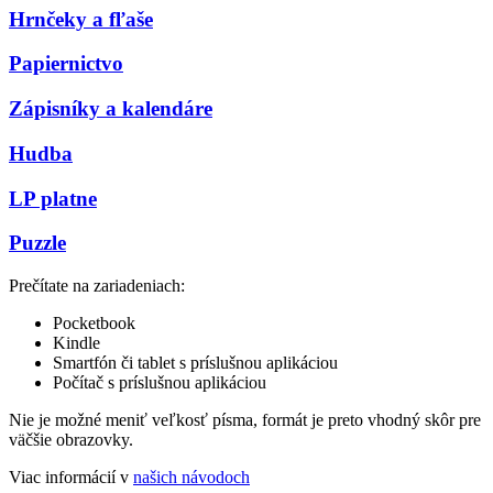
Hrnčeky a fľaše
Papiernictvo
Zápisníky a kalendáre
Hudba
LP platne
Puzzle
Prečítate na zariadeniach:
Pocketbook
Kindle
Smartfón či tablet s príslušnou aplikáciou
Počítač s príslušnou aplikáciou
Nie je možné meniť veľkosť písma, formát je preto vhodný skôr pre
väčšie obrazovky.
Viac informácií v
našich návodoch