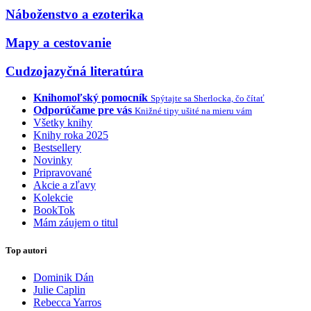
Náboženstvo a ezoterika
Mapy a cestovanie
Cudzojazyčná literatúra
Knihomoľský pomocník
Spýtajte sa Sherlocka, čo čítať
Odporúčame pre vás
Knižné tipy ušité na mieru vám
Všetky knihy
Knihy roka 2025
Bestsellery
Novinky
Pripravované
Akcie a zľavy
Kolekcie
BookTok
Mám záujem o titul
Top autori
Dominik Dán
Julie Caplin
Rebecca Yarros