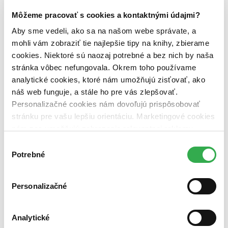
Rybka Publishers (1 titul)
Rybka Publishers
1
Môžeme pracovať s cookies a kontaktnými údajmi?
Väzba
Aby sme vedeli, ako sa na našom webe správate, a
pevná väzba (1 titul)
pevná väzba
1
mohli vám zobraziť tie najlepšie tipy na knihy, zbierame
cookies. Niektoré sú naozaj potrebné a bez nich by naša
Zúžiť výber
stránka vôbec nefungovala. Okrem toho používame
Zoradiť
analytické cookies, ktoré nám umožňujú zisťovať, ako
náš web funguje, a stále ho pre vás zlepšovať.
Personalizačné cookies nám dovoľujú prispôsobovať
stránku pre vašu lepšiu orientáciu. Marketingové cookies
Bestsellery
nám zas umožňujú zobrazenie relevantnej reklamy.
Top hodnotené
Niektoré údaje zdieľame aj s tretími stranami. Veľmi by
Novinky
Výber
Najdrahšie
nám pomohlo, keby sme mohli používať všetky tieto
Potrebné
súhlasu
Najlacnejšie
cookies. Ďakujeme!
Najvyššia zľava
Personalizačné
Použité filtre
Zrušiť filtre
V českom jazyku
čítané - výborný stav
Analytické