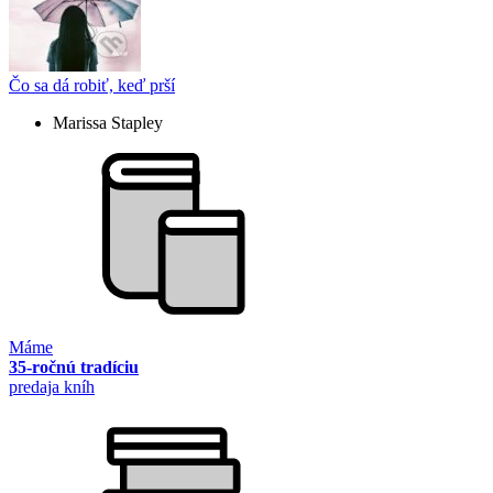
Čo sa dá robiť, keď prší
Marissa Stapley
Máme
35-ročnú tradíciu
predaja kníh