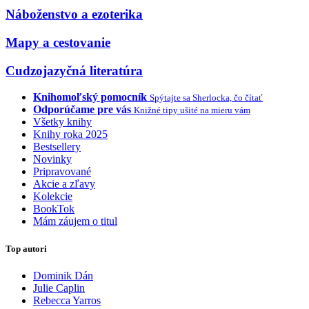
Náboženstvo a ezoterika
Mapy a cestovanie
Cudzojazyčná literatúra
Knihomoľský pomocník
Spýtajte sa Sherlocka, čo čítať
Odporúčame pre vás
Knižné tipy ušité na mieru vám
Všetky knihy
Knihy roka 2025
Bestsellery
Novinky
Pripravované
Akcie a zľavy
Kolekcie
BookTok
Mám záujem o titul
Top autori
Dominik Dán
Julie Caplin
Rebecca Yarros