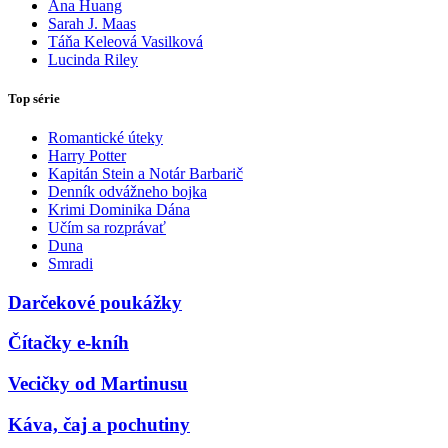
Ana Huang
Sarah J. Maas
Táňa Keleová Vasilková
Lucinda Riley
Top série
Romantické úteky
Harry Potter
Kapitán Stein a Notár Barbarič
Denník odvážneho bojka
Krimi Dominika Dána
Učím sa rozprávať
Duna
Smradi
Darčekové poukážky
Čítačky e-kníh
Vecičky od Martinusu
Káva, čaj a pochutiny