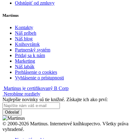
Odstúpiť od zmluvy
Martinus
Kontakty
Náš príbeh
Náš blog
Knihovrátok
Partnerský systém
Pridaj sa k nám
Marketing
Náš labák
Prehlásenie o cookies
Vyhlásenie o prístupnosti
Martinus je certifikovaný B Corp
Nerobíme rozdiely
Najlepšie novinky sú tie knižné. Získajte ich ako prví:
Odoslať
© 2000-2026 Martinus. Internetové kníhkupectvo. Všetky práva
vyhradené.