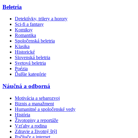
Beletria
Detektívky, trilery a horory
Sci-fi a fantasy
Komiksy
Romantika
Spoločenská beletria
Klasika
Historické
Slovenská beletria
Svetová beletria
Poézia
Ďalšie kategórie
Náučná a odborná
Motivácia a sebarozvoj
Biznis a manažment
Humanitné a spoločenské vedy
História
Životopisy a reportáže
Vzťahy a rodina
Zdravie a životný štýl
Počítače a internet