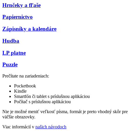
Hrnčeky a fľaše
Papiernictvo
Zápisníky a kalendáre
Hudba
LP platne
Puzzle
Prečítate na zariadeniach:
Pocketbook
Kindle
Smartfón či tablet s príslušnou aplikáciou
Počítač s príslušnou aplikáciou
Nie je možné meniť veľkosť písma, formát je preto vhodný skôr pre
väčšie obrazovky.
Viac informácií v
našich návodoch