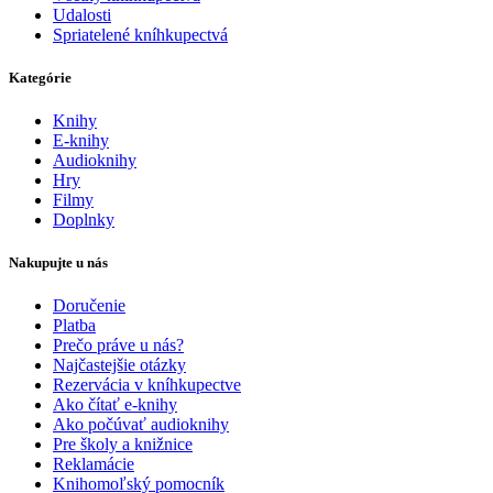
Udalosti
Spriatelené kníhkupectvá
Kategórie
Knihy
E-knihy
Audioknihy
Hry
Filmy
Doplnky
Nakupujte u nás
Doručenie
Platba
Prečo práve u nás?
Najčastejšie otázky
Rezervácia v kníhkupectve
Ako čítať e-knihy
Ako počúvať audioknihy
Pre školy a knižnice
Reklamácie
Knihomoľský pomocník