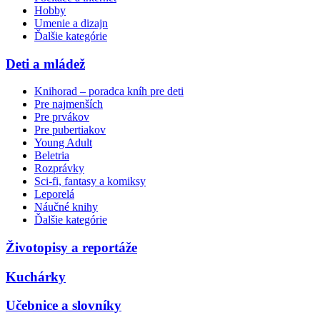
Hobby
Umenie a dizajn
Ďalšie kategórie
Deti a mládež
Knihorad – poradca kníh pre deti
Pre najmenších
Pre prvákov
Pre pubertiakov
Young Adult
Beletria
Rozprávky
Sci-fi, fantasy a komiksy
Leporelá
Náučné knihy
Ďalšie kategórie
Životopisy a reportáže
Kuchárky
Učebnice a slovníky