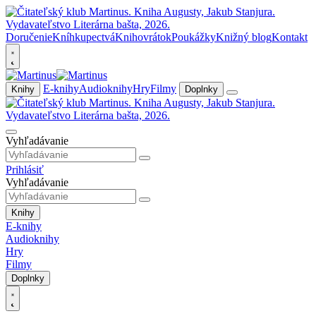
Doručenie
Kníhkupectvá
Knihovrátok
Poukážky
Knižný blog
Kontakt
E-knihy
Audioknihy
Hry
Filmy
Knihy
Doplnky
Vyhľadávanie
Prihlásiť
Vyhľadávanie
Knihy
E-knihy
Audioknihy
Hry
Filmy
Doplnky