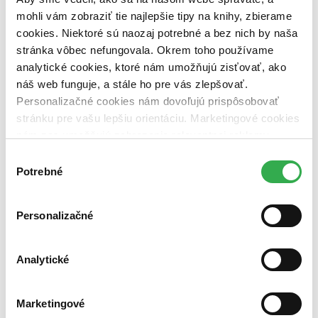
dostupná (bez vypredaných) (0 titulov)
dostupná (bez
mohli vám zobraziť tie najlepšie tipy na knihy, zbierame
vypredaných)
cookies. Niektoré sú naozaj potrebné a bez nich by naša
Nové / čítané
stránka vôbec nefungovala. Okrem toho používame
nová (0 titulov)
nová
analytické cookies, ktoré nám umožňujú zisťovať, ako
čítaná (0 titulov)
čítaná
náš web funguje, a stále ho pre vás zlepšovať.
čítaná - výborný stav (0 titulov)
čítaná - výborný stav
Personalizačné cookies nám dovoľujú prispôsobovať
čítaná - mierne opotrebovaná (0 titulov)
čítaná - mierne
opotrebovaná
stránku pre vašu lepšiu orientáciu. Marketingové cookies
čítané verzie vypredaných kníh (0 titulov)
čítané verzie
nám zas umožňujú zobrazenie relevantnej reklamy.
vypredaných kníh
Niektoré údaje zdieľame aj s tretími stranami. Veľmi by
Výber
Zúžiť výber
nám pomohlo, keby sme mohli používať všetky tieto
Potrebné
súhlasu
cookies. Ďakujeme!
Zoradiť
Personalizačné
Analytické
Bestsellery
Top hodnotené
Novinky
Najdrahšie
Marketingové
Najlacnejšie