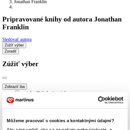
Jonathan Franklin
Pripravované knihy od autora Jonathan
Franklin
Sledovať autora
Zúžiť výber
Zoradiť
Zúžiť výber
Zobraziť iba
novinky (0 titulov)
novinky
zľavnené tituly (0 titulov)
zľavnené tituly
Dostupnosť
na centrálnom sklade (0 titulov)
na centrálnom sklade
Môžeme pracovať s cookies a kontaktnými údajmi?
predpredaj (0 titulov)
predpredaj
pripravujeme (0 titulov)
pripravujeme
Aby sme vedeli, ako sa na našom webe správate, a