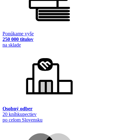
Ponúkame vyše
250 000 titulov
na sklade
Osobný odber
20 kníhkupectiev
po celom Slovensku