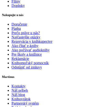
Filmy
Doplnky
Nakupujte u nás
Doručenie
Platba
Prečo práve u nás?
Najčastejšie otázky
Rezervácia v kníhkupectve
Ako čítať e-knihy
Ako počúvať audioknihy
Pre školy a knižnice
Reklamácie
Knihomoľský pomocník
Odstúpiť od zmluvy
Martinus
Kontakty
Náš príbeh
Náš blog
Knihovrátok
Partnerský systém