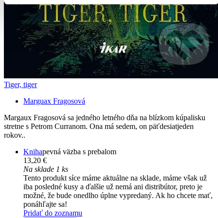
Tiger, tiger
Marguax Fragosová
Margaux Fragosová sa jedného letného dňa na blízkom kúpalisku
stretne s Petrom Curranom. Ona má sedem, on päťdesiatjeden
rokov..
Kniha
pevná väzba s prebalom
13,20 €
Na sklade 1 ks
Tento produkt síce máme aktuálne na sklade, máme však už
iba posledné kusy a ďalšie už nemá ani distribútor, preto je
možné, že bude onedlho úplne vypredaný. Ak ho chcete mať,
ponáhľajte sa!
Pridať do zoznamu