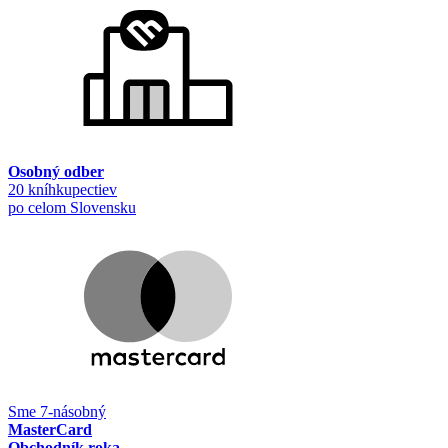
Osobný odber
20 kníhkupectiev
po celom Slovensku
Sme 7-násobný
MasterCard
Obchodník roka