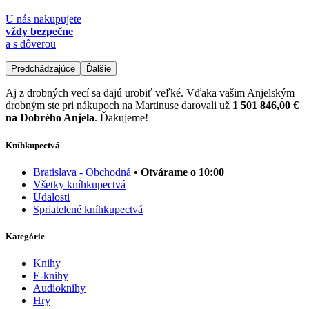
U nás nakupujete
vždy bezpečne
a s dôverou
Predchádzajúce
Ďalšie
Aj z drobných vecí sa dajú urobiť veľké. Vďaka vašim Anjelským
drobným ste pri nákupoch na Martinuse darovali už
1 501 846,00 €
na Dobrého Anjela
. Ďakujeme!
Kníhkupectvá
Bratislava - Obchodná
• Otvárame o 10:00
Všetky kníhkupectvá
Udalosti
Spriatelené kníhkupectvá
Kategórie
Knihy
E-knihy
Audioknihy
Hry