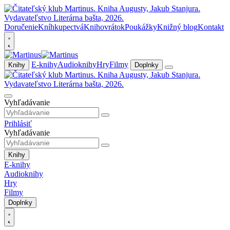
Doručenie
Kníhkupectvá
Knihovrátok
Poukážky
Knižný blog
Kontakt
E-knihy
Audioknihy
Hry
Filmy
Knihy
Doplnky
Vyhľadávanie
Prihlásiť
Vyhľadávanie
Knihy
E-knihy
Audioknihy
Hry
Filmy
Doplnky