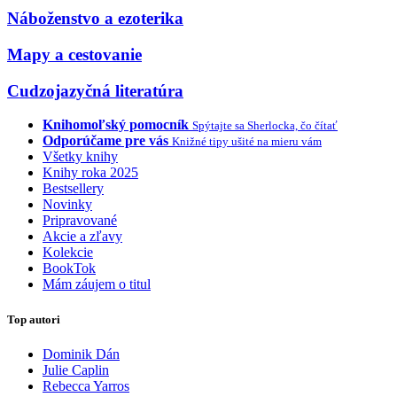
Náboženstvo a ezoterika
Mapy a cestovanie
Cudzojazyčná literatúra
Knihomoľský pomocník
Spýtajte sa Sherlocka, čo čítať
Odporúčame pre vás
Knižné tipy ušité na mieru vám
Všetky knihy
Knihy roka 2025
Bestsellery
Novinky
Pripravované
Akcie a zľavy
Kolekcie
BookTok
Mám záujem o titul
Top autori
Dominik Dán
Julie Caplin
Rebecca Yarros