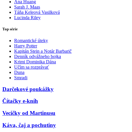
Ana Huang
Sarah J. Maas
Táňa Keleová Vasilková
Lucinda Riley
Top série
Romantické úteky
Harry Potter
Kapitán Stein a Notár Barbarič
Denník odvážneho bojka
Krimi Dominika Dána
Učím sa rozprávať
Duna
Smradi
Darčekové poukážky
Čítačky e-kníh
Vecičky od Martinusu
Káva, čaj a pochutiny