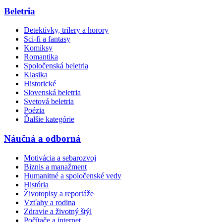
Beletria
Detektívky, trilery a horory
Sci-fi a fantasy
Komiksy
Romantika
Spoločenská beletria
Klasika
Historické
Slovenská beletria
Svetová beletria
Poézia
Ďalšie kategórie
Náučná a odborná
Motivácia a sebarozvoj
Biznis a manažment
Humanitné a spoločenské vedy
História
Životopisy a reportáže
Vzťahy a rodina
Zdravie a životný štýl
Počítače a internet