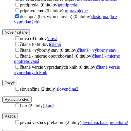
predpredaj (0 titulov)
predpredaj
pripravujeme (0 titulov)
pripravujeme
dostupná (bez vypredaných) (0 titulov)
dostupná (bez
vypredaných)
Nové / čítané
nová (0 titulov)
nová
čítaná (0 titulov)
čítaná
čítaná - výborný stav (0 titulov)
čítaná - výborný stav
čítaná - mierne opotrebovaná (0 titulov)
čítaná - mierne
opotrebovaná
čítané verzie vypredaných kníh (0 titulov)
čítané verzie
vypredaných kníh
Jazyk
slovenčina (2 tituly)
slovenčina
2
Vydavateľstvo
Ikar (2 tituly)
Ikar
2
Väzba
pevná väzba s prebalom (2 tituly)
pevná väzba s prebalom
2