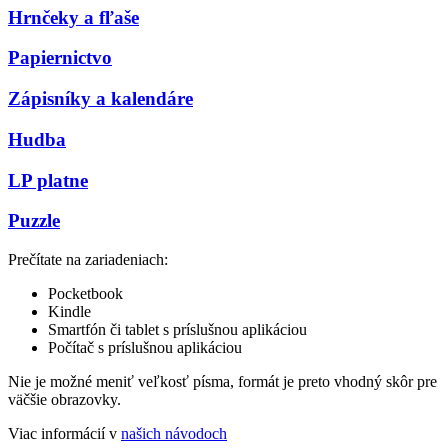
Hrnčeky a fľaše
Papiernictvo
Zápisníky a kalendáre
Hudba
LP platne
Puzzle
Prečítate na zariadeniach:
Pocketbook
Kindle
Smartfón či tablet s príslušnou aplikáciou
Počítač s príslušnou aplikáciou
Nie je možné meniť veľkosť písma, formát je preto vhodný skôr pre
väčšie obrazovky.
Viac informácií v
našich návodoch