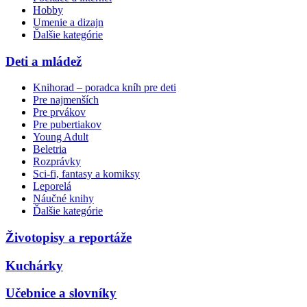
Hobby
Umenie a dizajn
Ďalšie kategórie
Deti a mládež
Knihorad – poradca kníh pre deti
Pre najmenších
Pre prvákov
Pre pubertiakov
Young Adult
Beletria
Rozprávky
Sci-fi, fantasy a komiksy
Leporelá
Náučné knihy
Ďalšie kategórie
Životopisy a reportáže
Kuchárky
Učebnice a slovníky