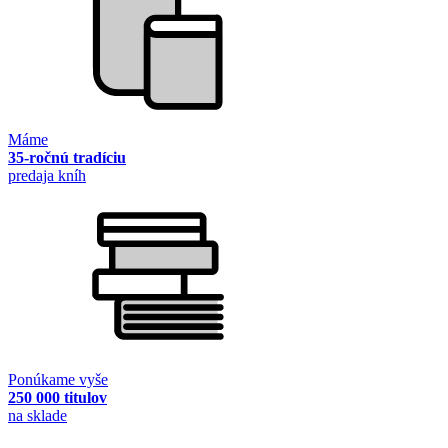
Máme
35-ročnú tradíciu
predaja kníh
Ponúkame vyše
250 000 titulov
na sklade