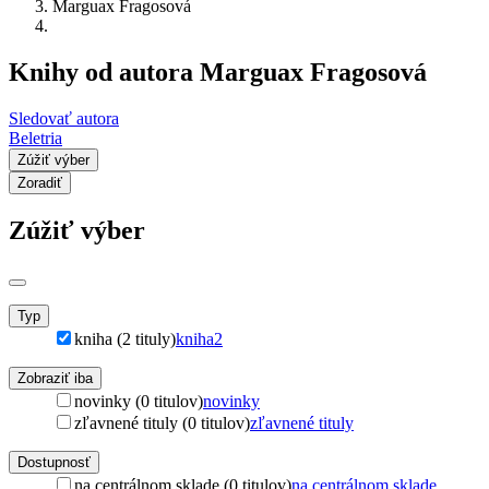
Marguax Fragosová
Knihy od autora Marguax Fragosová
Sledovať autora
Beletria
Zúžiť výber
Zoradiť
Zúžiť výber
Typ
kniha (2 tituly)
kniha
2
Zobraziť iba
novinky (0 titulov)
novinky
zľavnené tituly (0 titulov)
zľavnené tituly
Dostupnosť
na centrálnom sklade (0 titulov)
na centrálnom sklade