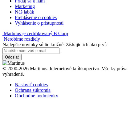
Pridaj sa k nám
Marketing
Náš labák
Prehlásenie o cookies
Vyhlásenie o prístupnosti
Martinus je certifikovaný B Corp
Nerobíme rozdiely
Najlepšie novinky sú tie knižné. Získajte ich ako prví:
Odoslať
© 2000-2026 Martinus. Internetové kníhkupectvo. Všetky práva
vyhradené.
Nastaviť cookies
Ochrana súkromia
Obchodné podmienky