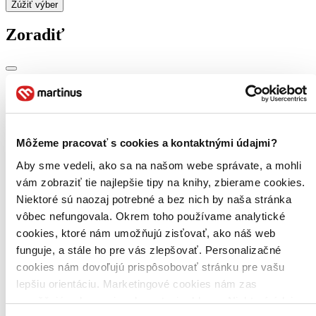
Zúžiť výber
Zoradiť
Bestsellery
Top hodnotené
Novinky
Najdrahšie
Môžeme pracovať s cookies a kontaktnými údajmi?
Najlacnejšie
Najvyššia zľava
Aby sme vedeli, ako sa na našom webe správate, a mohli
vám zobraziť tie najlepšie tipy na knihy, zbierame cookies.
Niektoré sú naozaj potrebné a bez nich by naša stránka
Použité filtre
Zrušiť filtre
vôbec nefungovala. Okrem toho používame analytické
dostupné
Knihy
cookies, ktoré nám umožňujú zisťovať, ako náš web
funguje, a stále ho pre vás zlepšovať. Personalizačné
cookies nám dovoľujú prispôsobovať stránku pre vašu
lepšiu orientáciu. Marketingové cookies nám zas
umožňujú zobrazenie relevantnej reklamy. Niektoré údaje