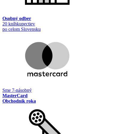
Osobný odber
20 kníhkupectiev
po celom Slovensku
Sme 7-násobný
MasterCard
Obchodník roka