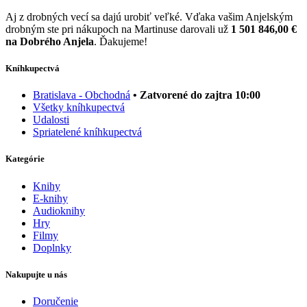
Aj z drobných vecí sa dajú urobiť veľké. Vďaka vašim Anjelským
drobným ste pri nákupoch na Martinuse darovali už
1 501 846,00 €
na Dobrého Anjela
. Ďakujeme!
Kníhkupectvá
Bratislava - Obchodná
• Zatvorené do zajtra 10:00
Všetky kníhkupectvá
Udalosti
Spriatelené kníhkupectvá
Kategórie
Knihy
E-knihy
Audioknihy
Hry
Filmy
Doplnky
Nakupujte u nás
Doručenie