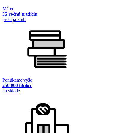
Máme
35-ročnú tradíciu
predaja kníh
Ponúkame vyše
250 000 titulov
na sklade