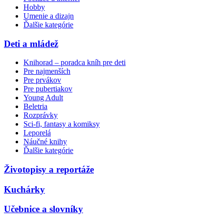
Hobby
Umenie a dizajn
Ďalšie kategórie
Deti a mládež
Knihorad – poradca kníh pre deti
Pre najmenších
Pre prvákov
Pre pubertiakov
Young Adult
Beletria
Rozprávky
Sci-fi, fantasy a komiksy
Leporelá
Náučné knihy
Ďalšie kategórie
Životopisy a reportáže
Kuchárky
Učebnice a slovníky