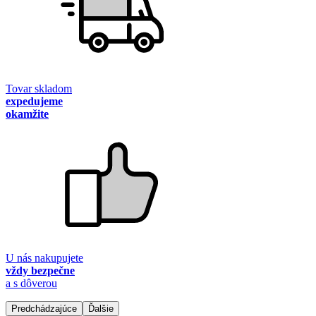
Tovar skladom
expedujeme
okamžite
U nás nakupujete
vždy bezpečne
a s dôverou
Predchádzajúce
Ďalšie