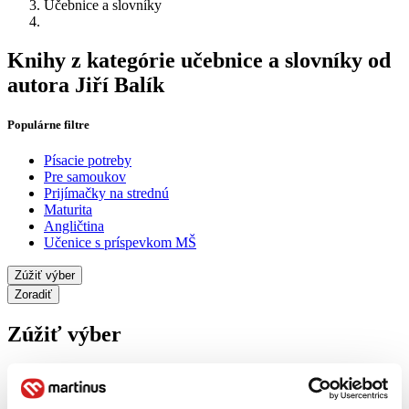
Učebnice a slovníky
Knihy z kategórie učebnice a slovníky od
autora Jiří Balík
Populárne filtre
Písacie potreby
Pre samoukov
Prijímačky na strednú
Maturita
Angličtina
Učenice s príspevkom MŠ
Zúžiť výber
Zoradiť
Zúžiť výber
Zobraziť iba