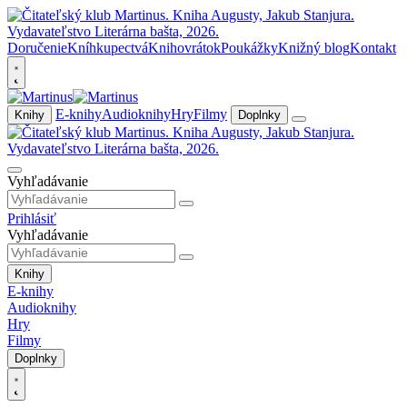
Doručenie
Kníhkupectvá
Knihovrátok
Poukážky
Knižný blog
Kontakt
E-knihy
Audioknihy
Hry
Filmy
Knihy
Doplnky
Vyhľadávanie
Prihlásiť
Vyhľadávanie
Knihy
E-knihy
Audioknihy
Hry
Filmy
Doplnky