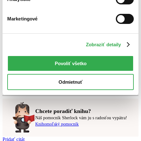
Marketingové
Bestsellery
Top hodnotené
Novinky
Najdrahšie
Zobraziť detaily
Najlacnejšie
Najvyššia zľava
Povoliť všetko
Použité filtre
Zrušiť filtre
Autor Jiří Balík
čítané - výborný stav
Odmietnuť
Nebol nájdený
žiadny titul
vyhovujúci zadaným podmienkam.
Skúste prosím zmeniť vyhľadávaný výraz.
Chcete poradiť knihu?
Náš pomocník Sherlock vám ju s radosťou vypátra!
Knihomoľský pomocník
Pridať citát