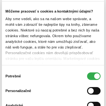
novinky (0 titulov)
novinky
zľavnené tituly (0 titulov)
zľavnené tituly
Môžeme pracovať s cookies a kontaktnými údajmi?
Dostupnosť
Aby sme vedeli, ako sa na našom webe správate, a
na centrálnom sklade (0 titulov)
na centrálnom sklade
mohli vám zobraziť tie najlepšie tipy na knihy, zbierame
predpredaj (0 titulov)
predpredaj
cookies. Niektoré sú naozaj potrebné a bez nich by naša
pripravujeme (0 titulov)
pripravujeme
stránka vôbec nefungovala. Okrem toho používame
dostupná (bez vypredaných) (0 titulov)
dostupná (bez
vypredaných)
analytické cookies, ktoré nám umožňujú zisťovať, ako
náš web funguje, a stále ho pre vás zlepšovať.
Nové / čítané
Personalizačné cookies nám dovoľujú prispôsobovať
nová (0 titulov)
nová
stránku pre vašu lepšiu orientáciu. Marketingové cookies
čítaná (0 titulov)
čítaná
čítaná - výborný stav (0 titulov)
čítaná - výborný stav
nám zas umožňujú zobrazenie relevantnej reklamy.
čítaná - mierne opotrebovaná (0 titulov)
čítaná - mierne
Niektoré údaje zdieľame aj s tretími stranami. Veľmi by
Výber
opotrebovaná
nám pomohlo, keby sme mohli používať všetky tieto
Potrebné
súhlasu
čítané verzie vypredaných kníh (0 titulov)
čítané verzie
cookies. Ďakujeme!
vypredaných kníh
Zúžiť výber
Personalizačné
Zoradiť
Analytické