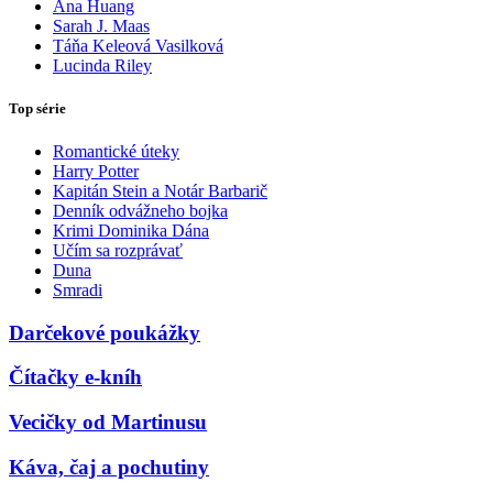
Ana Huang
Sarah J. Maas
Táňa Keleová Vasilková
Lucinda Riley
Top série
Romantické úteky
Harry Potter
Kapitán Stein a Notár Barbarič
Denník odvážneho bojka
Krimi Dominika Dána
Učím sa rozprávať
Duna
Smradi
Darčekové poukážky
Čítačky e-kníh
Vecičky od Martinusu
Káva, čaj a pochutiny