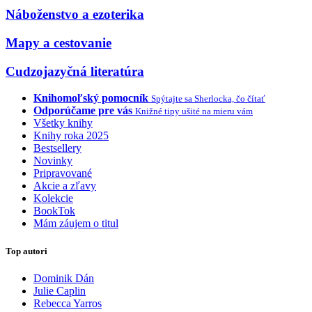
Náboženstvo a ezoterika
Mapy a cestovanie
Cudzojazyčná literatúra
Knihomoľský pomocník
Spýtajte sa Sherlocka, čo čítať
Odporúčame pre vás
Knižné tipy ušité na mieru vám
Všetky knihy
Knihy roka 2025
Bestsellery
Novinky
Pripravované
Akcie a zľavy
Kolekcie
BookTok
Mám záujem o titul
Top autori
Dominik Dán
Julie Caplin
Rebecca Yarros