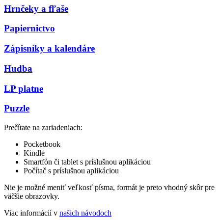
Hrnčeky a fľaše
Papiernictvo
Zápisníky a kalendáre
Hudba
LP platne
Puzzle
Prečítate na zariadeniach:
Pocketbook
Kindle
Smartfón či tablet s príslušnou aplikáciou
Počítač s príslušnou aplikáciou
Nie je možné meniť veľkosť písma, formát je preto vhodný skôr pre
väčšie obrazovky.
Viac informácií v
našich návodoch