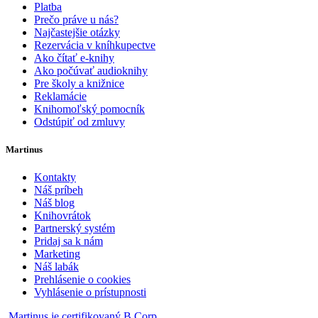
Platba
Prečo práve u nás?
Najčastejšie otázky
Rezervácia v kníhkupectve
Ako čítať e-knihy
Ako počúvať audioknihy
Pre školy a knižnice
Reklamácie
Knihomoľský pomocník
Odstúpiť od zmluvy
Martinus
Kontakty
Náš príbeh
Náš blog
Knihovrátok
Partnerský systém
Pridaj sa k nám
Marketing
Náš labák
Prehlásenie o cookies
Vyhlásenie o prístupnosti
Martinus je certifikovaný B Corp