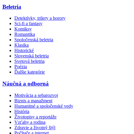
Beletria
Detektívky, trilery a horory
Sci-fi a fantasy
Komiksy
Romantika
Spoločenská beletria
Klasika
Historické
Slovenská beletria
Svetová beletria
Poézia
Ďalšie kategórie
Náučná a odborná
Motivácia a sebarozvoj
Biznis a manažment
Humanitné a spoločenské vedy
História
Životopisy a reportáže
Vzťahy a rodina
Zdravie a životný štýl
Počítače a internet