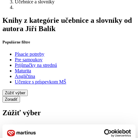
Učebnice a slovníky
Knihy z kategórie učebnice a slovníky od
autora Jiří Balík
Populárne filtre
Písacie potreby
Pre samoukov
Prijímačky na strednú
Maturita
Angličtina
Učenice s príspevkom MŠ
Zúžiť výber
Zoradiť
Zúžiť výber
Zobraziť iba