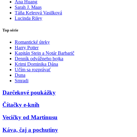
Ana Huang
Sarah J. Maas
Táňa Keleová Vasilková
Lucinda Riley
Top série
Romantické úteky
Harry Potter
Kapitán Stein a Notár Barbarič
Denník odvážneho bojka
Krimi Dominika Dána
Učím sa rozprávať
Duna
Smradi
Darčekové poukážky
Čítačky e-kníh
Vecičky od Martinusu
Káva, čaj a pochutiny