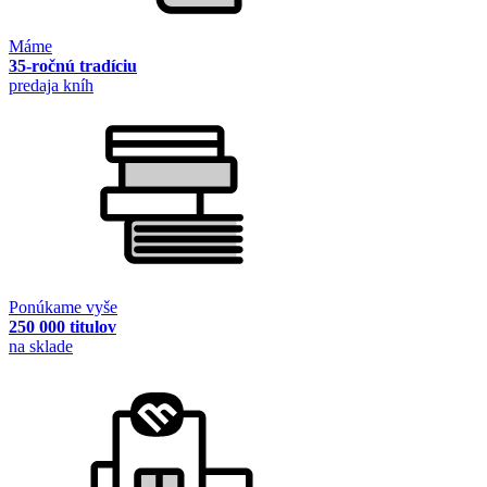
Máme
35-ročnú tradíciu
predaja kníh
Ponúkame vyše
250 000 titulov
na sklade