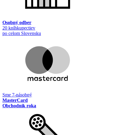
Osobný odber
20 kníhkupectiev
po celom Slovensku
Sme 7-násobný
MasterCard
Obchodník roka