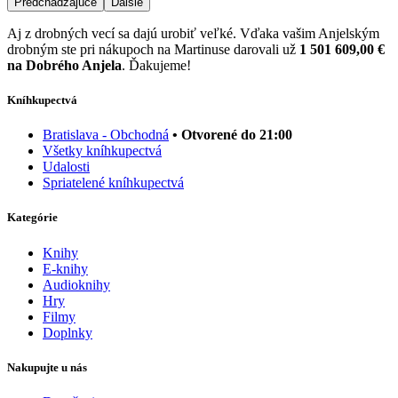
Predchádzajúce
Ďalšie
Aj z drobných vecí sa dajú urobiť veľké. Vďaka vašim Anjelským
drobným ste pri nákupoch na Martinuse darovali už
1 501 609,00 €
na Dobrého Anjela
. Ďakujeme!
Kníhkupectvá
Bratislava - Obchodná
• Otvorené do 21:00
Všetky kníhkupectvá
Udalosti
Spriatelené kníhkupectvá
Kategórie
Knihy
E-knihy
Audioknihy
Hry
Filmy
Doplnky
Nakupujte u nás