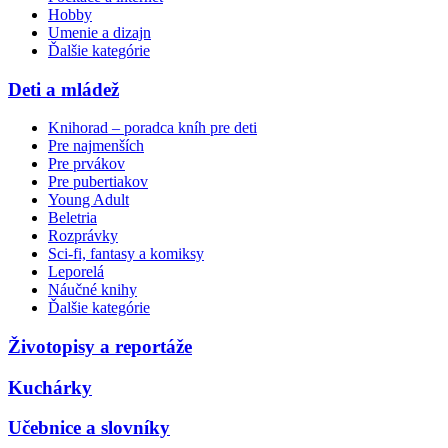
Hobby
Umenie a dizajn
Ďalšie kategórie
Deti a mládež
Knihorad – poradca kníh pre deti
Pre najmenších
Pre prvákov
Pre pubertiakov
Young Adult
Beletria
Rozprávky
Sci-fi, fantasy a komiksy
Leporelá
Náučné knihy
Ďalšie kategórie
Životopisy a reportáže
Kuchárky
Učebnice a slovníky