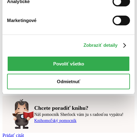
Analytické
Marketingové
Bestsellery
Top hodnotené
Novinky
Najdrahšie
Najlacnejšie
Zobraziť detaily
Najvyššia zľava
Povoliť všetko
Použité filtre
Zrušiť filtre
Autor Jiří Balík
dostupné
Odmietnuť
Nebol nájdený
žiadny titul
vyhovujúci zadaným podmienkam.
Skúste prosím zmeniť vyhľadávaný výraz.
Chcete poradiť knihu?
Náš pomocník Sherlock vám ju s radosťou vypátra!
Knihomoľský pomocník
Pridať citát