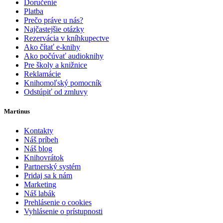
Doručenie
Platba
Prečo práve u nás?
Najčastejšie otázky
Rezervácia v kníhkupectve
Ako čítať e-knihy
Ako počúvať audioknihy
Pre školy a knižnice
Reklamácie
Knihomoľský pomocník
Odstúpiť od zmluvy
Martinus
Kontakty
Náš príbeh
Náš blog
Knihovrátok
Partnerský systém
Pridaj sa k nám
Marketing
Náš labák
Prehlásenie o cookies
Vyhlásenie o prístupnosti