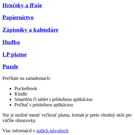
Hrnčeky a fľaše
Papiernictvo
Zápisníky a kalendáre
Hudba
LP platne
Puzzle
Prečítate na zariadeniach:
Pocketbook
Kindle
Smartfón či tablet s príslušnou aplikáciou
Počítač s príslušnou aplikáciou
Nie je možné meniť veľkosť písma, formát je preto vhodný skôr pre
väčšie obrazovky.
Viac informácií v
našich návodoch