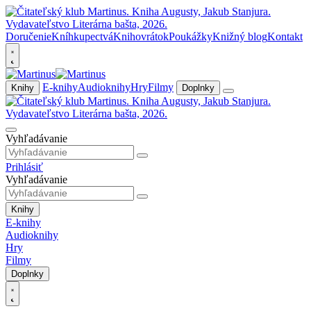
Doručenie
Kníhkupectvá
Knihovrátok
Poukážky
Knižný blog
Kontakt
E-knihy
Audioknihy
Hry
Filmy
Knihy
Doplnky
Vyhľadávanie
Prihlásiť
Vyhľadávanie
Knihy
E-knihy
Audioknihy
Hry
Filmy
Doplnky