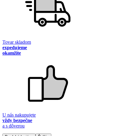
Tovar skladom
expedujeme
okamžite
U nás nakupujete
vždy bezpečne
a s dôverou