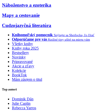
Náboženstvo a ezoterika
Mapy a cestovanie
Cudzojazyčná literatúra
Knihomoľský pomocník
Spýtajte sa Sherlocka, čo čítať
Odporúčame pre vás
Knižné tipy ušité na mieru vám
Všetky knihy
Knihy roka 2025
Bestsellery
Novinky
Pripravované
Akcie a zľavy
Kolekcie
BookTok
Mám záujem o titul
Top autori
Dominik Dán
Julie Caplin
Rebecca Yarros