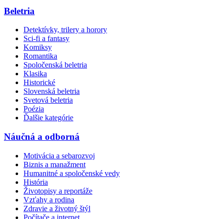
Beletria
Detektívky, trilery a horory
Sci-fi a fantasy
Komiksy
Romantika
Spoločenská beletria
Klasika
Historické
Slovenská beletria
Svetová beletria
Poézia
Ďalšie kategórie
Náučná a odborná
Motivácia a sebarozvoj
Biznis a manažment
Humanitné a spoločenské vedy
História
Životopisy a reportáže
Vzťahy a rodina
Zdravie a životný štýl
Počítače a internet