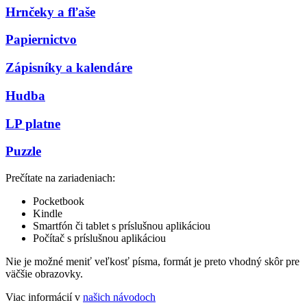
Hrnčeky a fľaše
Papiernictvo
Zápisníky a kalendáre
Hudba
LP platne
Puzzle
Prečítate na zariadeniach:
Pocketbook
Kindle
Smartfón či tablet s príslušnou aplikáciou
Počítač s príslušnou aplikáciou
Nie je možné meniť veľkosť písma, formát je preto vhodný skôr pre
väčšie obrazovky.
Viac informácií v
našich návodoch