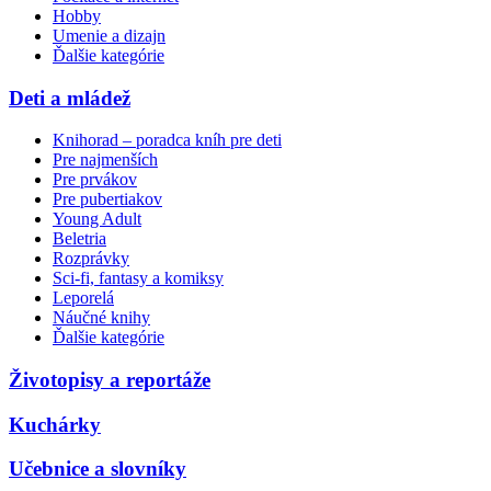
Hobby
Umenie a dizajn
Ďalšie kategórie
Deti a mládež
Knihorad – poradca kníh pre deti
Pre najmenších
Pre prvákov
Pre pubertiakov
Young Adult
Beletria
Rozprávky
Sci-fi, fantasy a komiksy
Leporelá
Náučné knihy
Ďalšie kategórie
Životopisy a reportáže
Kuchárky
Učebnice a slovníky