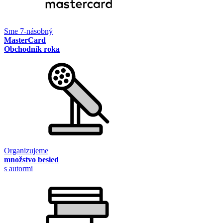
Sme 7-násobný
MasterCard
Obchodník roka
Organizujeme
množstvo besied
s autormi