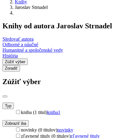
Knihy
Jaroslav Strnadel
Knihy od autora Jaroslav Strnadel
Sledovať autora
Odborné a náučné
Humanitné a spoločenské vedy
História
Zúžiť výber
Zoradiť
Zúžiť výber
Typ
kniha (1 titul)
kniha
1
Zobraziť iba
novinky (0 titulov)
novinky
zľavnené tituly (0 titulov)
zľavnené tituly