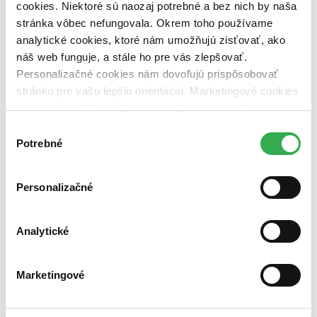
Vydavateľstvo
cookies. Niektoré sú naozaj potrebné a bez nich by naša
Doplněk (1 titul)
Doplněk
1
stránka vôbec nefungovala. Okrem toho používame
analytické cookies, ktoré nám umožňujú zisťovať, ako
Väzba
náš web funguje, a stále ho pre vás zlepšovať.
brožovaná väzba (1 titul)
brožovaná väzba
1
Personalizačné cookies nám dovoľujú prispôsobovať
Zúžiť výber
stránku pre vašu lepšiu orientáciu. Marketingové cookies
nám zas umožňujú zobrazenie relevantnej reklamy.
Zoradiť
Niektoré údaje zdieľame aj s tretími stranami. Veľmi by
Výber
nám pomohlo, keby sme mohli používať všetky tieto
Potrebné
súhlasu
cookies. Ďakujeme!
Bestsellery
Personalizačné
Top hodnotené
Novinky
Najdrahšie
Analytické
Najlacnejšie
Najvyššia zľava
Marketingové
Použité filtre
Zrušiť filtre
dostupné