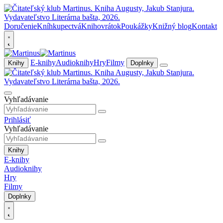
Doručenie
Kníhkupectvá
Knihovrátok
Poukážky
Knižný blog
Kontakt
E-knihy
Audioknihy
Hry
Filmy
Knihy
Doplnky
Vyhľadávanie
Prihlásiť
Vyhľadávanie
Knihy
E-knihy
Audioknihy
Hry
Filmy
Doplnky