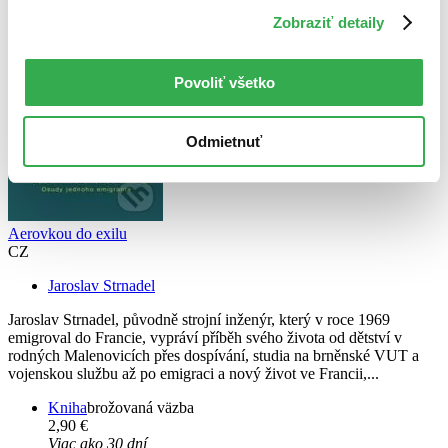
Zobraziť detaily
Povoliť všetko
Odmietnuť
Aerovkou do exilu
CZ
Jaroslav Strnadel
Jaroslav Strnadel, původně strojní inženýr, který v roce 1969
emigroval do Francie, vypráví příběh svého života od dětství v
rodných Malenovicích přes dospívání, studia na brněnské VUT a
vojenskou službu až po emigraci a nový život ve Francii,...
Kniha
brožovaná väzba
2,90 €
Viac ako 30 dní