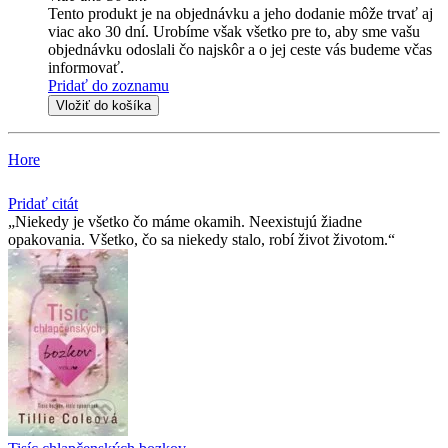
Tento produkt je na objednávku a jeho dodanie môže trvať aj
viac ako 30 dní. Urobíme však všetko pre to, aby sme vašu
objednávku odoslali čo najskôr a o jej ceste vás budeme včas
informovať.
Pridať do zoznamu
Vložiť do košíka
Hore
Pridať citát
Niekedy je všetko čo máme okamih. Neexistujú žiadne
opakovania. Všetko, čo sa niekedy stalo, robí život životom.