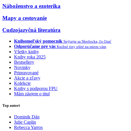
Náboženstvo a ezoterika
Mapy a cestovanie
Cudzojazyčná literatúra
Knihomoľský pomocník
Spýtajte sa Sherlocka, čo čítať
Odporúčame pre vás
Knižné tipy ušité na mieru vám
Všetky knihy
Knihy roka 2025
Bestsellery
Novinky
Pripravované
Akcie a zľavy
Kolekcie
Knihy s podporou FPU
Mám záujem o titul
Top autori
Dominik Dán
Julie Caplin
Rebecca Yarros