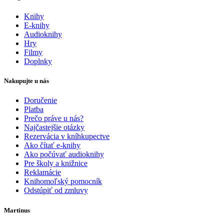
Knihy
E-knihy
Audioknihy
Hry
Filmy
Doplnky
Nakupujte u nás
Doručenie
Platba
Prečo práve u nás?
Najčastejšie otázky
Rezervácia v kníhkupectve
Ako čítať e-knihy
Ako počúvať audioknihy
Pre školy a knižnice
Reklamácie
Knihomoľský pomocník
Odstúpiť od zmluvy
Martinus