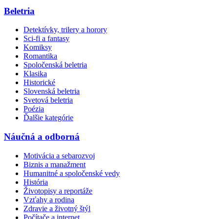
Beletria
Detektívky, trilery a horory
Sci-fi a fantasy
Komiksy
Romantika
Spoločenská beletria
Klasika
Historické
Slovenská beletria
Svetová beletria
Poézia
Ďalšie kategórie
Náučná a odborná
Motivácia a sebarozvoj
Biznis a manažment
Humanitné a spoločenské vedy
História
Životopisy a reportáže
Vzťahy a rodina
Zdravie a životný štýl
Počítače a internet