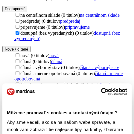
Dostupnosť
na centrálnom sklade (0 titulov)
na centrálnom sklade
predpredaj (0 titulov)
predpredaj
pripravujeme (0 titulov)
pripravujeme
dostupná (bez vypredaných) (0 titulov)
dostupná (bez
vypredaných)
Nové / čítané
nová (0 titulov)
nová
čítaná (0 titulov)
čítaná
čítaná - výborný stav (0 titulov)
čítaná - výborný stav
čítaná - mierne opotrebovaná (0 titulov)
čítaná - mierne
opotrebovaná
čítané verzie vypredaných kníh (0 titulov)
čítané verzie
vypredaných kníh
Jazyk
čeština (1 titul)
čeština
1
Môžeme pracovať s cookies a kontaktnými údajmi?
Téma
Aby sme vedeli, ako sa na našom webe správate, a
emigrácia (1 titul)
emigrácia
1
mohli vám zobraziť tie najlepšie tipy na knihy, zbierame