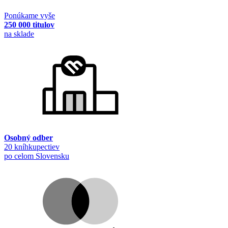
Ponúkame vyše
250 000 titulov
na sklade
Osobný odber
20 kníhkupectiev
po celom Slovensku