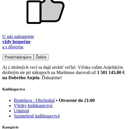
U nás nakupujete
vždy bezpečne
a s dôverou
Predchádzajúce
Ďalšie
Aj z drobných vecí sa dajú urobiť veľké. Vďaka vašim Anjelským
drobným ste pri nákupoch na Martinuse darovali už
1 501 145,00 €
na Dobrého Anjela
. Ďakujeme!
Kníhkupectvá
Bratislava - Obchodná
• Otvorené do 21:00
Všetky kníhkupectvá
Udalosti
Spriatelené kníhkupectvá
Kategórie