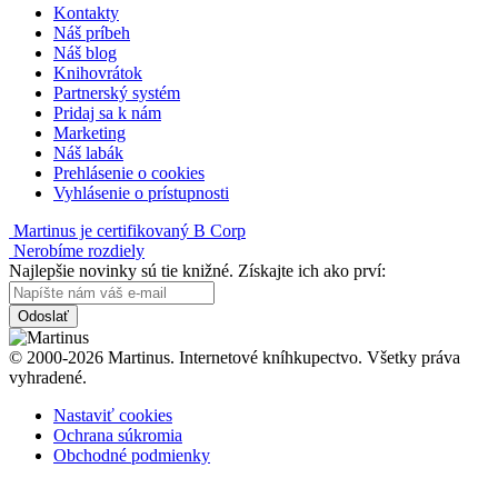
Kontakty
Náš príbeh
Náš blog
Knihovrátok
Partnerský systém
Pridaj sa k nám
Marketing
Náš labák
Prehlásenie o cookies
Vyhlásenie o prístupnosti
Martinus je certifikovaný B Corp
Nerobíme rozdiely
Najlepšie novinky sú tie knižné. Získajte ich ako prví:
Odoslať
© 2000-2026 Martinus. Internetové kníhkupectvo. Všetky práva
vyhradené.
Nastaviť cookies
Ochrana súkromia
Obchodné podmienky