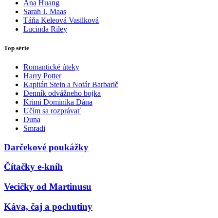
Ana Huang
Sarah J. Maas
Táňa Keleová Vasilková
Lucinda Riley
Top série
Romantické úteky
Harry Potter
Kapitán Stein a Notár Barbarič
Denník odvážneho bojka
Krimi Dominika Dána
Učím sa rozprávať
Duna
Smradi
Darčekové poukážky
Čítačky e-kníh
Vecičky od Martinusu
Káva, čaj a pochutiny