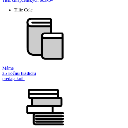
Tisíc chlapčenských bozkov
Tillie Cole
Máme
35-ročnú tradíciu
predaja kníh