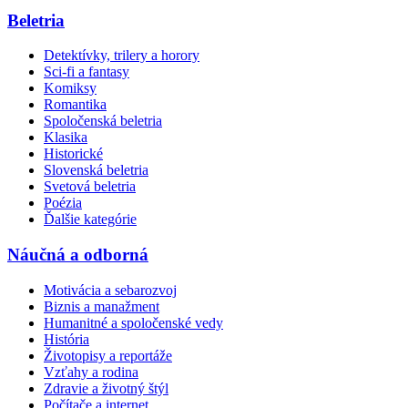
Beletria
Detektívky, trilery a horory
Sci-fi a fantasy
Komiksy
Romantika
Spoločenská beletria
Klasika
Historické
Slovenská beletria
Svetová beletria
Poézia
Ďalšie kategórie
Náučná a odborná
Motivácia a sebarozvoj
Biznis a manažment
Humanitné a spoločenské vedy
História
Životopisy a reportáže
Vzťahy a rodina
Zdravie a životný štýl
Počítače a internet