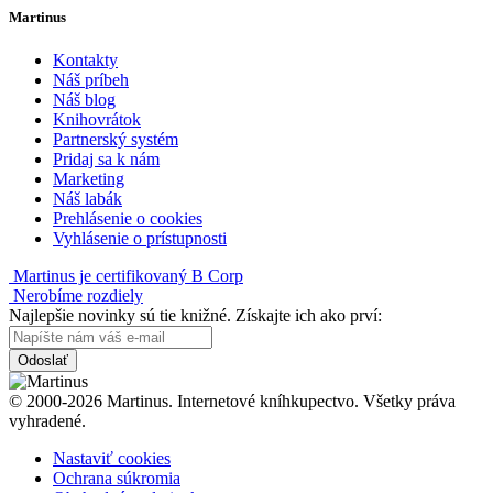
Martinus
Kontakty
Náš príbeh
Náš blog
Knihovrátok
Partnerský systém
Pridaj sa k nám
Marketing
Náš labák
Prehlásenie o cookies
Vyhlásenie o prístupnosti
Martinus je certifikovaný B Corp
Nerobíme rozdiely
Najlepšie novinky sú tie knižné. Získajte ich ako prví:
Odoslať
© 2000-2026 Martinus. Internetové kníhkupectvo. Všetky práva
vyhradené.
Nastaviť cookies
Ochrana súkromia