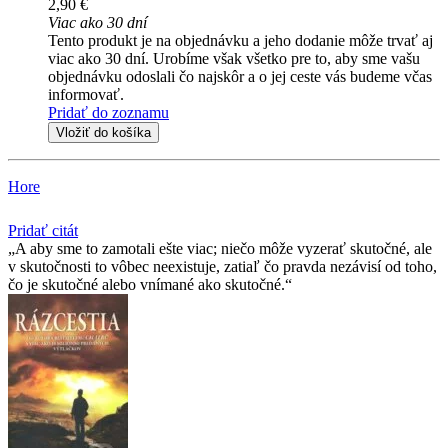
2,90 €
Viac ako 30 dní
Tento produkt je na objednávku a jeho dodanie môže trvať aj
viac ako 30 dní. Urobíme však všetko pre to, aby sme vašu
objednávku odoslali čo najskôr a o jej ceste vás budeme včas
informovať.
Pridať do zoznamu
Vložiť do košíka
Hore
Pridať citát
A aby sme to zamotali ešte viac; niečo môže vyzerať skutočné, ale
v skutočnosti to vôbec neexistuje, zatiaľ čo pravda nezávisí od toho,
čo je skutočné alebo vnímané ako skutočné.