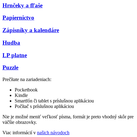
Hrnčeky a fľaše
Papiernictvo
Zápisníky a kalendáre
Hudba
LP platne
Puzzle
Prečítate na zariadeniach:
Pocketbook
Kindle
Smartfón či tablet s príslušnou aplikáciou
Počítač s príslušnou aplikáciou
Nie je možné meniť veľkosť písma, formát je preto vhodný skôr pre
väčšie obrazovky.
Viac informácií v
našich návodoch