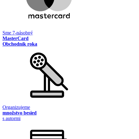
Sme 7-násobný
MasterCard
Obchodník roka
Organizujeme
množstvo besied
s autormi