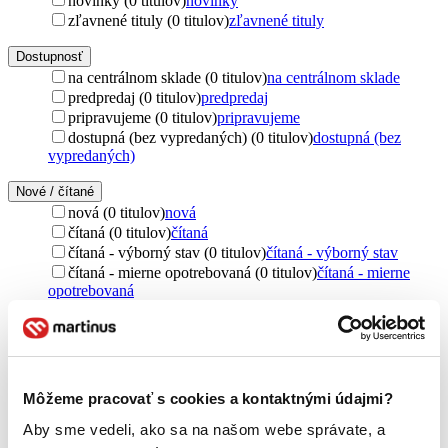
novinky (0 titulov)
novinky
zľavnené tituly (0 titulov)
zľavnené tituly
Dostupnosť
na centrálnom sklade (0 titulov)
na centrálnom sklade
predpredaj (0 titulov)
predpredaj
pripravujeme (0 titulov)
pripravujeme
dostupná (bez vypredaných) (0 titulov)
dostupná (bez
vypredaných)
Nové / čítané
nová (0 titulov)
nová
čítaná (0 titulov)
čítaná
čítaná - výborný stav (0 titulov)
čítaná - výborný stav
čítaná - mierne opotrebovaná (0 titulov)
čítaná - mierne
opotrebovaná
čítané verzie vypredaných kníh (0 titulov)
čítané verzie
vypredaných kníh
Jazyk
čeština (1 titul)
čeština
1
Môžeme pracovať s cookies a kontaktnými údajmi?
Téma
Aby sme vedeli, ako sa na našom webe správate, a
emigrácia (1 titul)
emigrácia
1