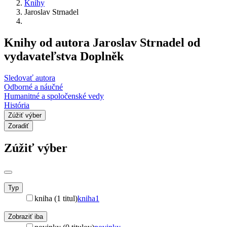
Knihy
Jaroslav Strnadel
Knihy od autora Jaroslav Strnadel od
vydavateľstva Doplněk
Sledovať autora
Odborné a náučné
Humanitné a spoločenské vedy
História
Zúžiť výber
Zoradiť
Zúžiť výber
Typ
kniha (1 titul)
kniha
1
Zobraziť iba