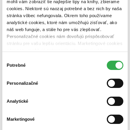
mohli vám zobraziť tie najlepšie tipy na knihy, zbierame
cookies. Niektoré sú naozaj potrebné a bez nich by naša
Vydavateľstvo
Doplněk (1 titul)
Doplněk
1
stránka vôbec nefungovala. Okrem toho používame
analytické cookies, ktoré nám umožňujú zisťovať, ako
Väzba
náš web funguje, a stále ho pre vás zlepšovať.
brožovaná väzba (1 titul)
brožovaná väzba
1
Personalizačné cookies nám dovoľujú prispôsobovať
Zúžiť výber
stránku pre vašu lepšiu orientáciu. Marketingové cookies
nám zas umožňujú zobrazenie relevantnej reklamy.
Zoradiť
Niektoré údaje zdieľame aj s tretími stranami. Veľmi by
Výber
nám pomohlo, keby sme mohli používať všetky tieto
Potrebné
súhlasu
cookies. Ďakujeme!
Bestsellery
Personalizačné
Top hodnotené
Novinky
Najdrahšie
Analytické
Najlacnejšie
Najvyššia zľava
Marketingové
Použité filtre
Zrušiť filtre