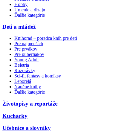
Hobby
Umenie a dizajn
Ďalšie kategórie
Deti a mládež
Knihorad – poradca kníh pre deti
Pre najmenších
Pre prvákov
Pre pubertiakov
Young Adult
Beletria
Rozprávky
Sci-fi, fantasy a komiksy
Leporelá
Náučné knihy
Ďalšie kategórie
Životopisy a reportáže
Kuchárky
Učebnice a slovníky