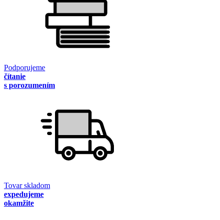
Podporujeme
čítanie
s porozumením
Tovar skladom
expedujeme
okamžite