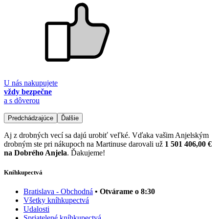
U nás nakupujete
vždy bezpečne
a s dôverou
Predchádzajúce
Ďalšie
Aj z drobných vecí sa dajú urobiť veľké. Vďaka vašim Anjelským
drobným ste pri nákupoch na Martinuse darovali už
1 501 406,00 €
na Dobrého Anjela
. Ďakujeme!
Kníhkupectvá
Bratislava - Obchodná
• Otvárame o 8:30
Všetky kníhkupectvá
Udalosti
Spriatelené kníhkupectvá