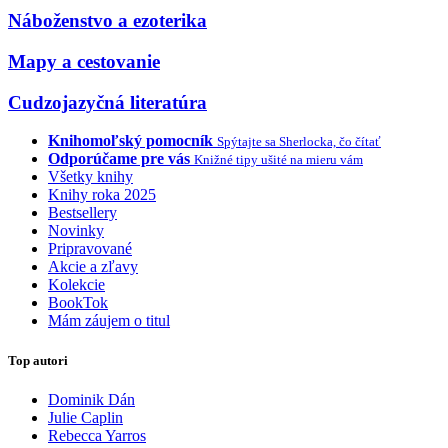
Náboženstvo a ezoterika
Mapy a cestovanie
Cudzojazyčná literatúra
Knihomoľský pomocník
Spýtajte sa Sherlocka, čo čítať
Odporúčame pre vás
Knižné tipy ušité na mieru vám
Všetky knihy
Knihy roka 2025
Bestsellery
Novinky
Pripravované
Akcie a zľavy
Kolekcie
BookTok
Mám záujem o titul
Top autori
Dominik Dán
Julie Caplin
Rebecca Yarros