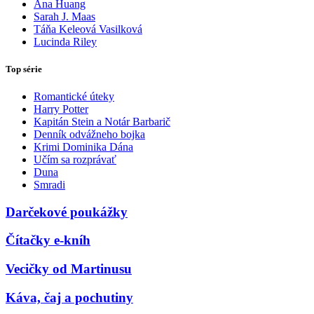
Ana Huang
Sarah J. Maas
Táňa Keleová Vasilková
Lucinda Riley
Top série
Romantické úteky
Harry Potter
Kapitán Stein a Notár Barbarič
Denník odvážneho bojka
Krimi Dominika Dána
Učím sa rozprávať
Duna
Smradi
Darčekové poukážky
Čítačky e-kníh
Vecičky od Martinusu
Káva, čaj a pochutiny