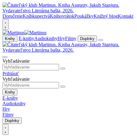
Doručenie
Kníhkupectvá
Knihovrátok
Poukážky
Knižný blog
Kontakt
E-knihy
Audioknihy
Hry
Filmy
Knihy
Doplnky
Vyhľadávanie
Prihlásiť
Vyhľadávanie
Knihy
E-knihy
Audioknihy
Hry
Filmy
Doplnky