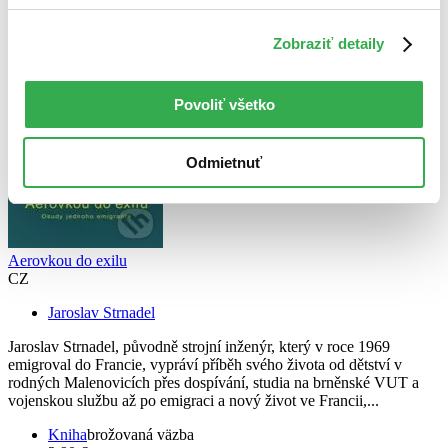
Vydavateľstvo Doplněk
Zobraziť detaily
Povoliť všetko
Odmietnuť
Aerovkou do exilu
CZ
Jaroslav Strnadel
Jaroslav Strnadel, původně strojní inženýr, který v roce 1969
emigroval do Francie, vypráví příběh svého života od dětství v
rodných Malenovicích přes dospívání, studia na brněnské VUT a
vojenskou službu až po emigraci a nový život ve Francii,...
Kniha
brožovaná väzba