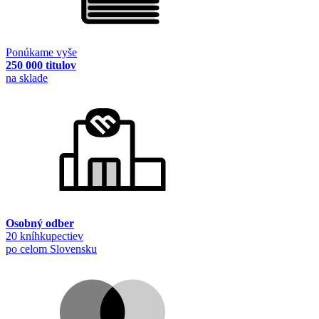
Ponúkame vyše
250 000 titulov
na sklade
Osobný odber
20 kníhkupectiev
po celom Slovensku