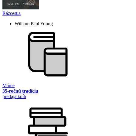
Rázcestia
William Paul Young
Máme
35-ročnú tradíciu
predaja kníh