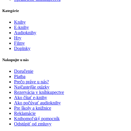
Kategórie
Knihy
E-knihy
Audioknihy
Hry
Filmy
Doplnky
Nakupujte u nás
Doručenie
Platba
Prečo práve u nás?
Najčastejšie otázky
Rezervácia v kníhkupectve
Ako čítať e-knihy
Ako počúvať audioknihy
Pre školy a knižnice
Reklamácie
Knihomoľský pomocník
Odstúpiť od zmluvy