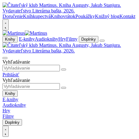
Doručenie
Kníhkupectvá
Knihovrátok
Poukážky
Knižný blog
Kontakt
E-knihy
Audioknihy
Hry
Filmy
Knihy
Doplnky
Vyhľadávanie
Prihlásiť
Vyhľadávanie
Knihy
E-knihy
Audioknihy
Hry
Filmy
Doplnky