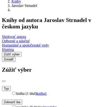
Knihy
Jaroslav Strnadel
Knihy od autora Jaroslav Strnadel v
českom jazyku
Sledovať autora
Odborné a náučné
Humanitné a spoločenské vedy
História
Zúžiť výber
Zoradiť
Zúžiť výber
Typ
kniha (1 titul)
kniha
1
Zobraziť iba