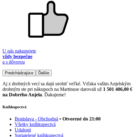
U nás nakupujete
vždy bezpečne
a s dôverou
Predchádzajúce
Ďalšie
Aj z drobných vecí sa dajú urobiť veľké. Vďaka vašim Anjelským
drobným ste pri nákupoch na Martinuse darovali už
1 501 406,00 €
na Dobrého Anjela
. Ďakujeme!
Kníhkupectvá
Bratislava - Obchodná
• Otvorené do 21:00
Všetky kníhkupectvá
Udalosti
Spriatelené kníhkupectvá