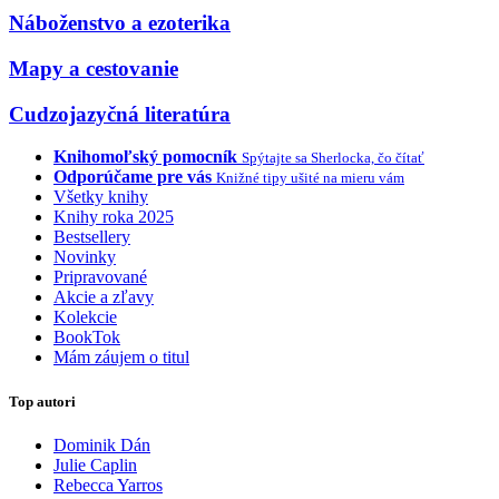
Náboženstvo a ezoterika
Mapy a cestovanie
Cudzojazyčná literatúra
Knihomoľský pomocník
Spýtajte sa Sherlocka, čo čítať
Odporúčame pre vás
Knižné tipy ušité na mieru vám
Všetky knihy
Knihy roka 2025
Bestsellery
Novinky
Pripravované
Akcie a zľavy
Kolekcie
BookTok
Mám záujem o titul
Top autori
Dominik Dán
Julie Caplin
Rebecca Yarros