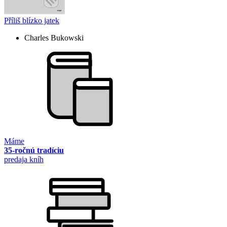
Příliš blízko jatek
Charles Bukowski
Máme
35-ročnú tradíciu
predaja kníh