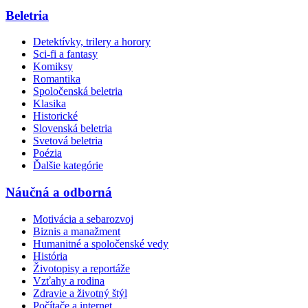
Beletria
Detektívky, trilery a horory
Sci-fi a fantasy
Komiksy
Romantika
Spoločenská beletria
Klasika
Historické
Slovenská beletria
Svetová beletria
Poézia
Ďalšie kategórie
Náučná a odborná
Motivácia a sebarozvoj
Biznis a manažment
Humanitné a spoločenské vedy
História
Životopisy a reportáže
Vzťahy a rodina
Zdravie a životný štýl
Počítače a internet