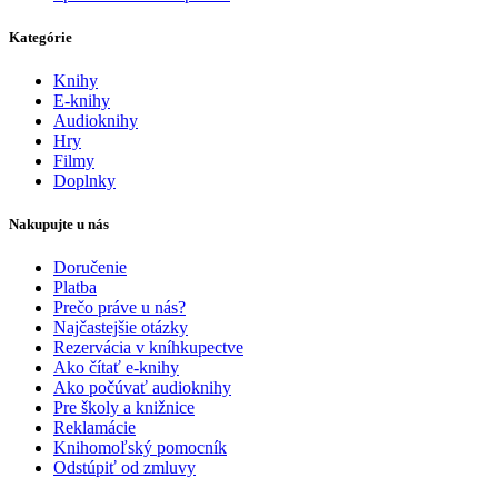
Kategórie
Knihy
E-knihy
Audioknihy
Hry
Filmy
Doplnky
Nakupujte u nás
Doručenie
Platba
Prečo práve u nás?
Najčastejšie otázky
Rezervácia v kníhkupectve
Ako čítať e-knihy
Ako počúvať audioknihy
Pre školy a knižnice
Reklamácie
Knihomoľský pomocník
Odstúpiť od zmluvy