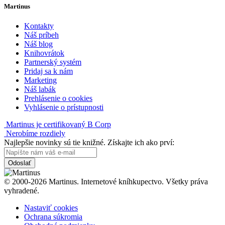
Martinus
Kontakty
Náš príbeh
Náš blog
Knihovrátok
Partnerský systém
Pridaj sa k nám
Marketing
Náš labák
Prehlásenie o cookies
Vyhlásenie o prístupnosti
Martinus je certifikovaný B Corp
Nerobíme rozdiely
Najlepšie novinky sú tie knižné. Získajte ich ako prví:
Odoslať
© 2000-2026 Martinus. Internetové kníhkupectvo. Všetky práva
vyhradené.
Nastaviť cookies
Ochrana súkromia