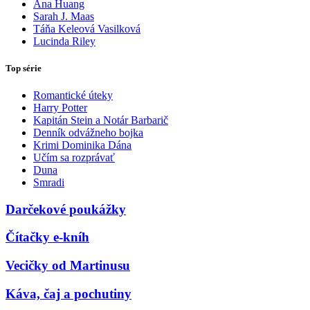
Ana Huang
Sarah J. Maas
Táňa Keleová Vasilková
Lucinda Riley
Top série
Romantické úteky
Harry Potter
Kapitán Stein a Notár Barbarič
Denník odvážneho bojka
Krimi Dominika Dána
Učím sa rozprávať
Duna
Smradi
Darčekové poukážky
Čítačky e-kníh
Vecičky od Martinusu
Káva, čaj a pochutiny