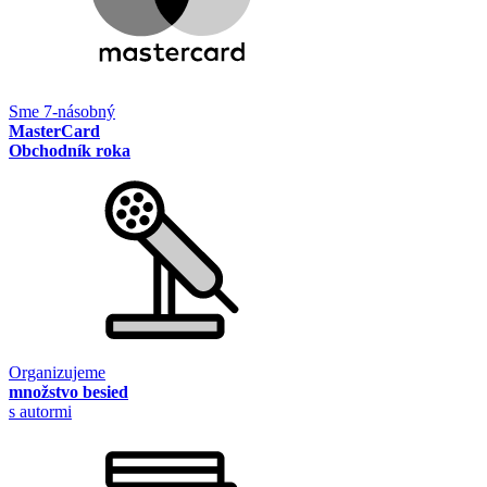
Sme 7-násobný
MasterCard
Obchodník roka
Organizujeme
množstvo besied
s autormi