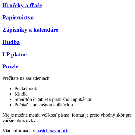
Hrnčeky a fľaše
Papiernictvo
Zápisníky a kalendáre
Hudba
LP platne
Puzzle
Prečítate na zariadeniach:
Pocketbook
Kindle
Smartfón či tablet s príslušnou aplikáciou
Počítač s príslušnou aplikáciou
Nie je možné meniť veľkosť písma, formát je preto vhodný skôr pre
väčšie obrazovky.
Viac informácií v
našich návodoch