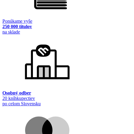
Ponúkame vyše
250 000 titulov
na sklade
Osobný odber
20 kníhkupectiev
po celom Slovensku