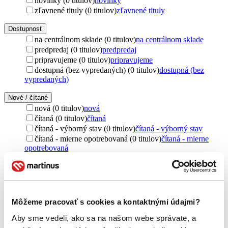
novinky (0 titulov)
novinky
zľavnené tituly (0 titulov)
zľavnené tituly
Dostupnosť
na centrálnom sklade (0 titulov)
na centrálnom sklade
predpredaj (0 titulov)
predpredaj
pripravujeme (0 titulov)
pripravujeme
dostupná (bez vypredaných) (0 titulov)
dostupná (bez
vypredaných)
Nové / čítané
nová (0 titulov)
nová
čítaná (0 titulov)
čítaná
čítaná - výborný stav (0 titulov)
čítaná - výborný stav
čítaná - mierne opotrebovaná (0 titulov)
čítaná - mierne
opotrebovaná
čítané verzie vypredaných kníh (0 titulov)
čítané verzie
vypredaných kníh
Jazyk
čeština (1 titul)
čeština
1
Môžeme pracovať s cookies a kontaktnými údajmi?
Téma
Aby sme vedeli, ako sa na našom webe správate, a
emigrácia (1 titul)
emigrácia
1