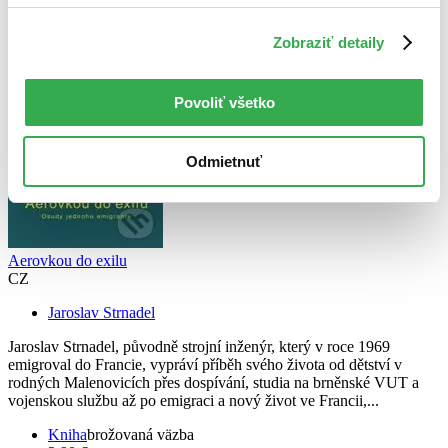
V českom jazyku
Zobraziť detaily
Povoliť všetko
Odmietnuť
Aerovkou do exilu
CZ
Jaroslav Strnadel
Jaroslav Strnadel, původně strojní inženýr, který v roce 1969
emigroval do Francie, vypráví příběh svého života od dětství v
rodných Malenovicích přes dospívání, studia na brněnské VUT a
vojenskou službu až po emigraci a nový život ve Francii,...
Kniha
brožovaná väzba