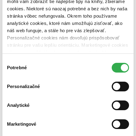
mohli vám zobraziť tie najlepšie tipy na knihy, zbierame
cookies. Niektoré sú naozaj potrebné a bez nich by naša
Vydavateľstvo
Doplněk (1 titul)
Doplněk
1
stránka vôbec nefungovala. Okrem toho používame
analytické cookies, ktoré nám umožňujú zisťovať, ako
Väzba
náš web funguje, a stále ho pre vás zlepšovať.
brožovaná väzba (1 titul)
brožovaná väzba
1
Personalizačné cookies nám dovoľujú prispôsobovať
Zúžiť výber
stránku pre vašu lepšiu orientáciu. Marketingové cookies
nám zas umožňujú zobrazenie relevantnej reklamy.
Zoradiť
Niektoré údaje zdieľame aj s tretími stranami. Veľmi by
Výber
nám pomohlo, keby sme mohli používať všetky tieto
Potrebné
súhlasu
cookies. Ďakujeme!
Bestsellery
Personalizačné
Top hodnotené
Novinky
Najdrahšie
Analytické
Najlacnejšie
Najvyššia zľava
Marketingové
Použité filtre
Zrušiť filtre