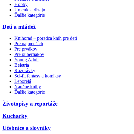
Hobby
Umenie a dizajn
Ďalšie kategórie
Deti a mládež
Knihorad – poradca kníh pre deti
Pre najmenších
Pre prvákov
Pre pubertiakov
Young Adult
Beletria
Rozprávky
Sci-fi, fantasy a komiksy
Leporelá
Náučné knihy
Ďalšie kategórie
Životopisy a reportáže
Kuchárky
Učebnice a slovníky