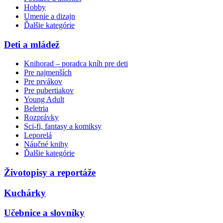
Hobby
Umenie a dizajn
Ďalšie kategórie
Deti a mládež
Knihorad – poradca kníh pre deti
Pre najmenších
Pre prvákov
Pre pubertiakov
Young Adult
Beletria
Rozprávky
Sci-fi, fantasy a komiksy
Leporelá
Náučné knihy
Ďalšie kategórie
Životopisy a reportáže
Kuchárky
Učebnice a slovníky