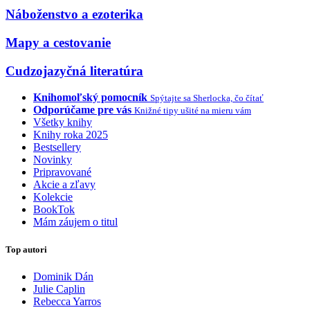
Náboženstvo a ezoterika
Mapy a cestovanie
Cudzojazyčná literatúra
Knihomoľský pomocník
Spýtajte sa Sherlocka, čo čítať
Odporúčame pre vás
Knižné tipy ušité na mieru vám
Všetky knihy
Knihy roka 2025
Bestsellery
Novinky
Pripravované
Akcie a zľavy
Kolekcie
BookTok
Mám záujem o titul
Top autori
Dominik Dán
Julie Caplin
Rebecca Yarros