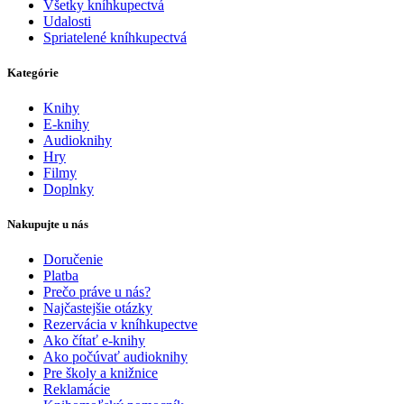
Všetky kníhkupectvá
Udalosti
Spriatelené kníhkupectvá
Kategórie
Knihy
E-knihy
Audioknihy
Hry
Filmy
Doplnky
Nakupujte u nás
Doručenie
Platba
Prečo práve u nás?
Najčastejšie otázky
Rezervácia v kníhkupectve
Ako čítať e-knihy
Ako počúvať audioknihy
Pre školy a knižnice
Reklamácie