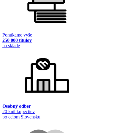
Ponúkame vyše
250 000 titulov
na sklade
Osobný odber
20 kníhkupectiev
po celom Slovensku