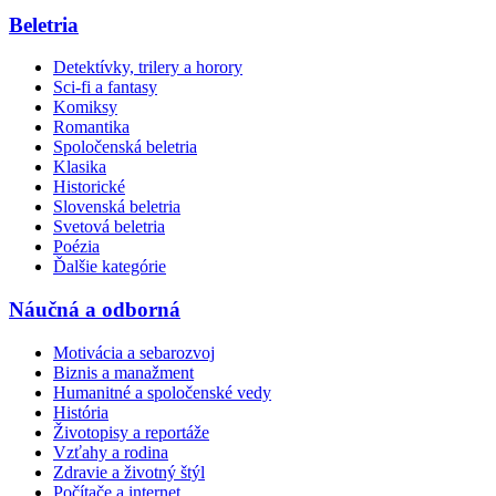
Beletria
Detektívky, trilery a horory
Sci-fi a fantasy
Komiksy
Romantika
Spoločenská beletria
Klasika
Historické
Slovenská beletria
Svetová beletria
Poézia
Ďalšie kategórie
Náučná a odborná
Motivácia a sebarozvoj
Biznis a manažment
Humanitné a spoločenské vedy
História
Životopisy a reportáže
Vzťahy a rodina
Zdravie a životný štýl
Počítače a internet