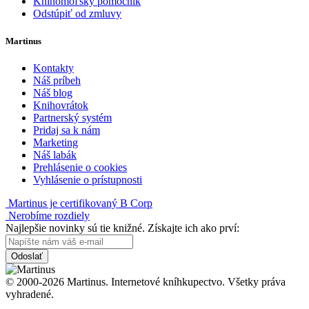
Knihomoľský pomocník
Odstúpiť od zmluvy
Martinus
Kontakty
Náš príbeh
Náš blog
Knihovrátok
Partnerský systém
Pridaj sa k nám
Marketing
Náš labák
Prehlásenie o cookies
Vyhlásenie o prístupnosti
Martinus je certifikovaný B Corp
Nerobíme rozdiely
Najlepšie novinky sú tie knižné. Získajte ich ako prví:
Odoslať
© 2000-2026 Martinus. Internetové kníhkupectvo. Všetky práva
vyhradené.