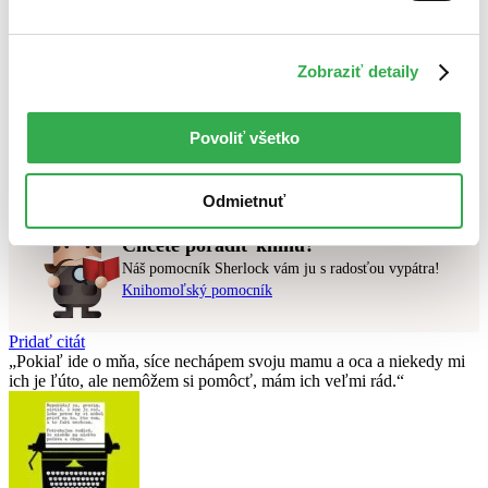
Najlacnejšie
Najvyššia zľava
Zobraziť detaily
Použité filtre
Zrušiť filtre
V slovenskom jazyku
v zľave
Povoliť všetko
Nebol nájdený
žiadny titul
vyhovujúci zadaným podmienkam.
Skúste prosím zmeniť vyhľadávaný výraz.
Odmietnuť
Chcete poradiť knihu?
Náš pomocník Sherlock vám ju s radosťou vypátra!
Knihomoľský pomocník
Pridať citát
Pokiaľ ide o mňa, síce nechápem svoju mamu a oca a niekedy mi
ich je ľúto, ale nemôžem si pomôcť, mám ich veľmi rád.