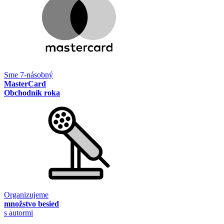
Sme 7-násobný
MasterCard
Obchodník roka
Organizujeme
množstvo besied
s autormi