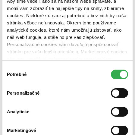
Aby sme vedeli, ako sa na našom webe správate, a
pripravujeme (0 titulov)
pripravujeme
dostupná (bez vypredaných) (0 titulov)
dostupná (bez
mohli vám zobraziť tie najlepšie tipy na knihy, zbierame
vypredaných)
cookies. Niektoré sú naozaj potrebné a bez nich by naša
stránka vôbec nefungovala. Okrem toho používame
Nové / čítané
analytické cookies, ktoré nám umožňujú zisťovať, ako
nová (0 titulov)
nová
čítaná (0 titulov)
čítaná
náš web funguje, a stále ho pre vás zlepšovať.
čítaná - výborný stav (0 titulov)
čítaná - výborný stav
Personalizačné cookies nám dovoľujú prispôsobovať
čítaná - mierne opotrebovaná (0 titulov)
čítaná - mierne
stránku pre vašu lepšiu orientáciu. Marketingové cookies
opotrebovaná
nám zas umožňujú zobrazenie relevantnej reklamy.
čítané verzie vypredaných kníh (0 titulov)
čítané verzie
vypredaných kníh
Niektoré údaje zdieľame aj s tretími stranami. Veľmi by
Výber
nám pomohlo, keby sme mohli používať všetky tieto
Potrebné
súhlasu
Zúžiť výber
cookies. Ďakujeme!
Zoradiť
Personalizačné
Analytické
Bestsellery
Top hodnotené
Novinky
Marketingové
Najdrahšie