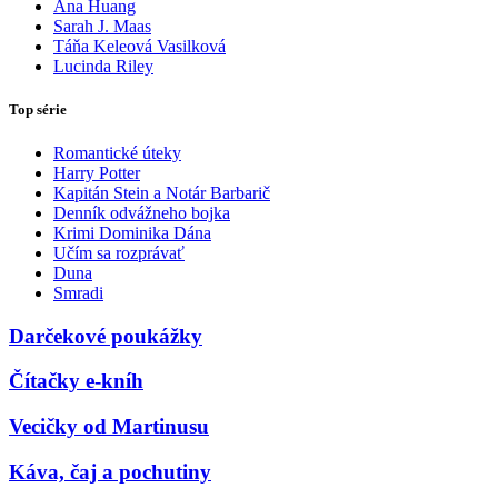
Ana Huang
Sarah J. Maas
Táňa Keleová Vasilková
Lucinda Riley
Top série
Romantické úteky
Harry Potter
Kapitán Stein a Notár Barbarič
Denník odvážneho bojka
Krimi Dominika Dána
Učím sa rozprávať
Duna
Smradi
Darčekové poukážky
Čítačky e-kníh
Vecičky od Martinusu
Káva, čaj a pochutiny