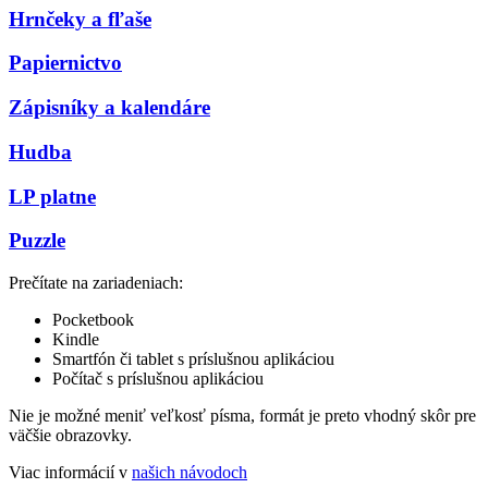
Hrnčeky a fľaše
Papiernictvo
Zápisníky a kalendáre
Hudba
LP platne
Puzzle
Prečítate na zariadeniach:
Pocketbook
Kindle
Smartfón či tablet s príslušnou aplikáciou
Počítač s príslušnou aplikáciou
Nie je možné meniť veľkosť písma, formát je preto vhodný skôr pre
väčšie obrazovky.
Viac informácií v
našich návodoch