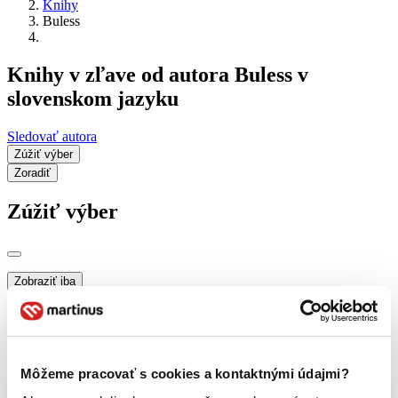
Knihy
Buless
Knihy v zľave od autora Buless v
slovenskom jazyku
Sledovať autora
Zúžiť výber
Zoradiť
Zúžiť výber
Zobraziť iba
novinky (0 titulov)
novinky
zľavnené tituly (0 titulov)
zľavnené tituly
Dostupnosť
na centrálnom sklade (0 titulov)
na centrálnom sklade
Môžeme pracovať s cookies a kontaktnými údajmi?
predpredaj (0 titulov)
predpredaj