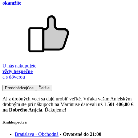
okamžite
U nás nakupujete
vždy bezpečne
a s dôverou
Predchádzajúce
Ďalšie
Aj z drobných vecí sa dajú urobiť veľké. Vďaka vašim Anjelským
drobným ste pri nákupoch na Martinuse darovali už
1 501 406,00 €
na Dobrého Anjela
. Ďakujeme!
Kníhkupectvá
Bratislava - Obchodná
• Otvorené do 21:00