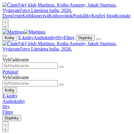
Doručenie
Kníhkupectvá
Knihovrátok
Poukážky
Knižný blog
Kontakt
E-knihy
Audioknihy
Hry
Filmy
Knihy
Doplnky
Vyhľadávanie
Prihlásiť
Vyhľadávanie
Knihy
E-knihy
Audioknihy
Hry
Filmy
Doplnky