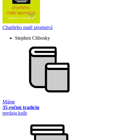
Charlieho malé tajomstvá
Stephen Chbosky
Máme
35-ročnú tradíciu
predaja kníh