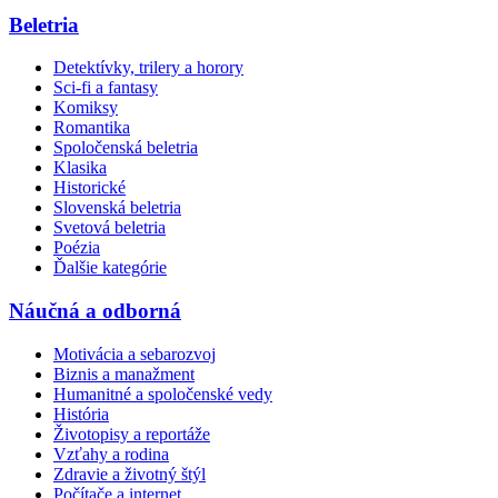
Beletria
Detektívky, trilery a horory
Sci-fi a fantasy
Komiksy
Romantika
Spoločenská beletria
Klasika
Historické
Slovenská beletria
Svetová beletria
Poézia
Ďalšie kategórie
Náučná a odborná
Motivácia a sebarozvoj
Biznis a manažment
Humanitné a spoločenské vedy
História
Životopisy a reportáže
Vzťahy a rodina
Zdravie a životný štýl
Počítače a internet