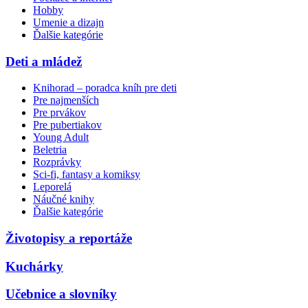
Hobby
Umenie a dizajn
Ďalšie kategórie
Deti a mládež
Knihorad – poradca kníh pre deti
Pre najmenších
Pre prvákov
Pre pubertiakov
Young Adult
Beletria
Rozprávky
Sci-fi, fantasy a komiksy
Leporelá
Náučné knihy
Ďalšie kategórie
Životopisy a reportáže
Kuchárky
Učebnice a slovníky