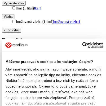
Vydavateľstvo
Ikar (1 titul)
Ikar
1
Väzba
brožovaná väzba (1 titul)
brožovaná väzba
1
Zúžiť výber
Zoradiť
Môžeme pracovať s cookies a kontaktnými údajmi?
Bestsellery
Top hodnotené
Aby sme vedeli, ako sa na našom webe správate, a mohli
Novinky
vám zobraziť tie najlepšie tipy na knihy, zbierame cookies.
Najdrahšie
Najlacnejšie
Niektoré sú naozaj potrebné a bez nich by naša stránka
Najvyššia zľava
vôbec nefungovala. Okrem toho používame analytické
cookies, ktoré nám umožňujú zisťovať, ako náš web
Použité filtre
funguje, a stále ho pre vás zlepšovať. Personalizačné
Zrušiť filtre
cookies nám dovoľujú prispôsobovať stránku pre vašu
Dostupné v kníhkupectve Humenné (Na korze)