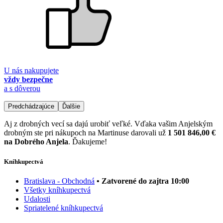
U nás nakupujete
vždy bezpečne
a s dôverou
Predchádzajúce
Ďalšie
Aj z drobných vecí sa dajú urobiť veľké. Vďaka vašim Anjelským
drobným ste pri nákupoch na Martinuse darovali už
1 501 846,00 €
na Dobrého Anjela
. Ďakujeme!
Kníhkupectvá
Bratislava - Obchodná
• Zatvorené do zajtra 10:00
Všetky kníhkupectvá
Udalosti
Spriatelené kníhkupectvá