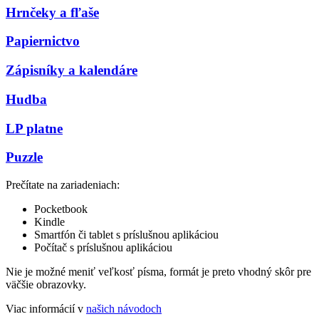
Hrnčeky a fľaše
Papiernictvo
Zápisníky a kalendáre
Hudba
LP platne
Puzzle
Prečítate na zariadeniach:
Pocketbook
Kindle
Smartfón či tablet s príslušnou aplikáciou
Počítač s príslušnou aplikáciou
Nie je možné meniť veľkosť písma, formát je preto vhodný skôr pre
väčšie obrazovky.
Viac informácií v
našich návodoch