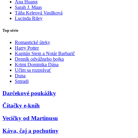
Ana Huang
Sarah J. Maas
Táňa Keleová Vasilková
Lucinda Riley
Top série
Romantické úteky
Harry Potter
Kapitán Stein a Notár Barbarič
Denník odvážneho bojka
Krimi Dominika Dána
Učím sa rozprávať
Duna
Smradi
Darčekové poukážky
Čítačky e-kníh
Vecičky od Martinusu
Káva, čaj a pochutiny