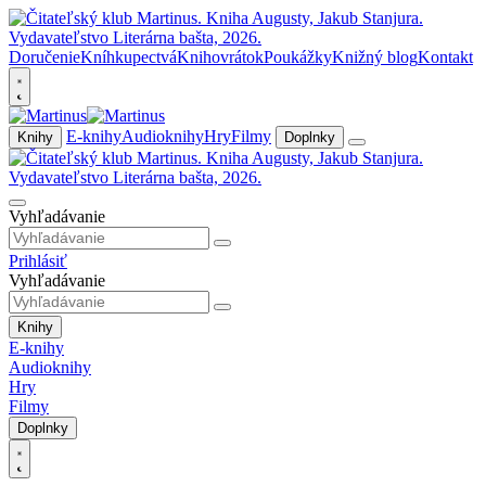
Doručenie
Kníhkupectvá
Knihovrátok
Poukážky
Knižný blog
Kontakt
E-knihy
Audioknihy
Hry
Filmy
Knihy
Doplnky
Vyhľadávanie
Prihlásiť
Vyhľadávanie
Knihy
E-knihy
Audioknihy
Hry
Filmy
Doplnky