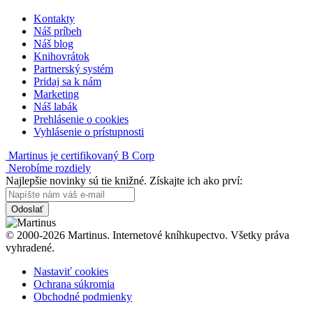
Kontakty
Náš príbeh
Náš blog
Knihovrátok
Partnerský systém
Pridaj sa k nám
Marketing
Náš labák
Prehlásenie o cookies
Vyhlásenie o prístupnosti
Martinus je certifikovaný B Corp
Nerobíme rozdiely
Najlepšie novinky sú tie knižné. Získajte ich ako prví:
Odoslať
© 2000-2026 Martinus. Internetové kníhkupectvo. Všetky práva
vyhradené.
Nastaviť cookies
Ochrana súkromia
Obchodné podmienky