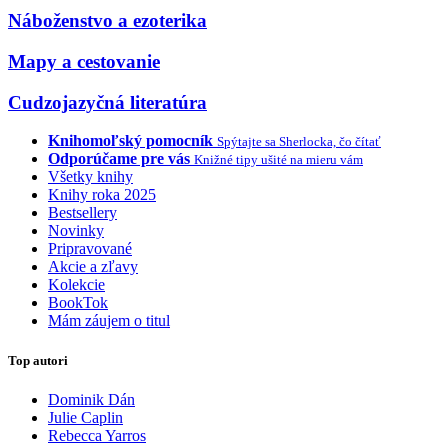
Náboženstvo a ezoterika
Mapy a cestovanie
Cudzojazyčná literatúra
Knihomoľský pomocník
Spýtajte sa Sherlocka, čo čítať
Odporúčame pre vás
Knižné tipy ušité na mieru vám
Všetky knihy
Knihy roka 2025
Bestsellery
Novinky
Pripravované
Akcie a zľavy
Kolekcie
BookTok
Mám záujem o titul
Top autori
Dominik Dán
Julie Caplin
Rebecca Yarros