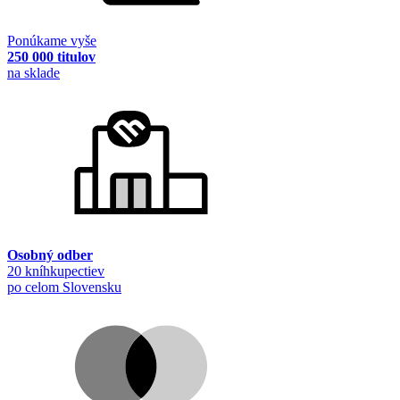
Ponúkame vyše
250 000 titulov
na sklade
Osobný odber
20 kníhkupectiev
po celom Slovensku