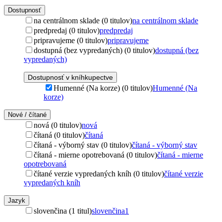
Dostupnosť
na centrálnom sklade (0 titulov)
na centrálnom sklade
predpredaj (0 titulov)
predpredaj
pripravujeme (0 titulov)
pripravujeme
dostupná (bez vypredaných) (0 titulov)
dostupná (bez
vypredaných)
Dostupnosť v kníhkupectve
Humenné (Na korze) (0 titulov)
Humenné (Na
korze)
Nové / čítané
nová (0 titulov)
nová
čítaná (0 titulov)
čítaná
čítaná - výborný stav (0 titulov)
čítaná - výborný stav
čítaná - mierne opotrebovaná (0 titulov)
čítaná - mierne
opotrebovaná
čítané verzie vypredaných kníh (0 titulov)
čítané verzie
vypredaných kníh
Jazyk
slovenčina (1 titul)
slovenčina
1