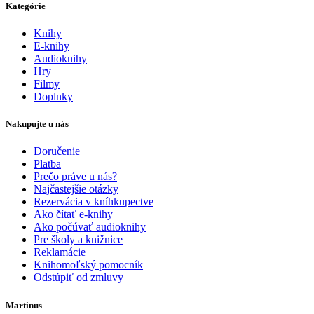
Kategórie
Knihy
E-knihy
Audioknihy
Hry
Filmy
Doplnky
Nakupujte u nás
Doručenie
Platba
Prečo práve u nás?
Najčastejšie otázky
Rezervácia v kníhkupectve
Ako čítať e-knihy
Ako počúvať audioknihy
Pre školy a knižnice
Reklamácie
Knihomoľský pomocník
Odstúpiť od zmluvy
Martinus