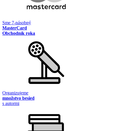
Sme 7-násobný
MasterCard
Obchodník roka
Organizujeme
množstvo besied
s autormi