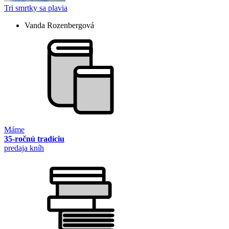
Tri smrtky sa plavia
Vanda Rozenbergová
Máme
35-ročnú tradíciu
predaja kníh