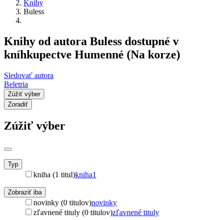
Knihy
Buless
Knihy od autora Buless dostupné v
kníhkupectve Humenné (Na korze)
Sledovať autora
Beletria
Zúžiť výber
Zoradiť
Zúžiť výber
Typ
kniha (1 titul)
kniha
1
Zobraziť iba
novinky (0 titulov)
novinky
zľavnené tituly (0 titulov)
zľavnené tituly