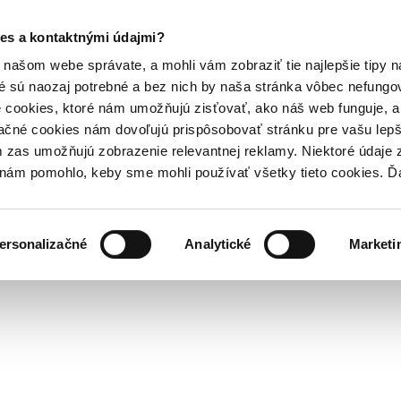
es a kontaktnými údajmi?
našom webe správate, a mohli vám zobraziť tie najlepšie tipy n
é sú naozaj potrebné a bez nich by naša stránka vôbec nefung
 cookies, ktoré nám umožňujú zisťovať, ako náš web funguje, a 
ačné cookies nám dovoľujú prispôsobovať stránku pre vašu lepši
zas umožňujú zobrazenie relevantnej reklamy. Niektoré údaje z
y nám pomohlo, keby sme mohli používať všetky tieto cookies. 
ersonalizačné
Analytické
Marketi