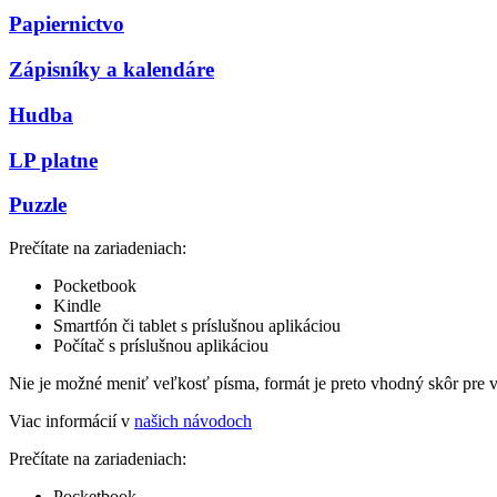
Papiernictvo
Zápisníky a kalendáre
Hudba
LP platne
Puzzle
Prečítate na zariadeniach:
Pocketbook
Kindle
Smartfón či tablet s príslušnou aplikáciou
Počítač s príslušnou aplikáciou
Nie je možné meniť veľkosť písma, formát je preto vhodný skôr pre 
Viac informácií v
našich návodoch
Prečítate na zariadeniach:
Pocketbook