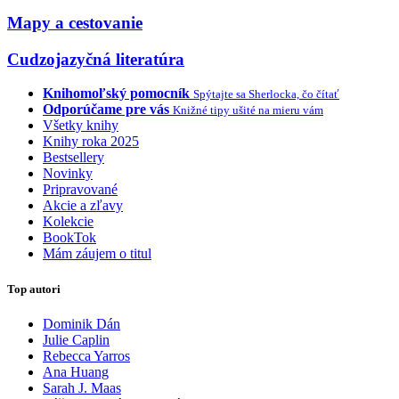
Mapy a cestovanie
Cudzojazyčná literatúra
Knihomoľský pomocník
Spýtajte sa Sherlocka, čo čítať
Odporúčame pre vás
Knižné tipy ušité na mieru vám
Všetky knihy
Knihy roka 2025
Bestsellery
Novinky
Pripravované
Akcie a zľavy
Kolekcie
BookTok
Mám záujem o titul
Top autori
Dominik Dán
Julie Caplin
Rebecca Yarros
Ana Huang
Sarah J. Maas