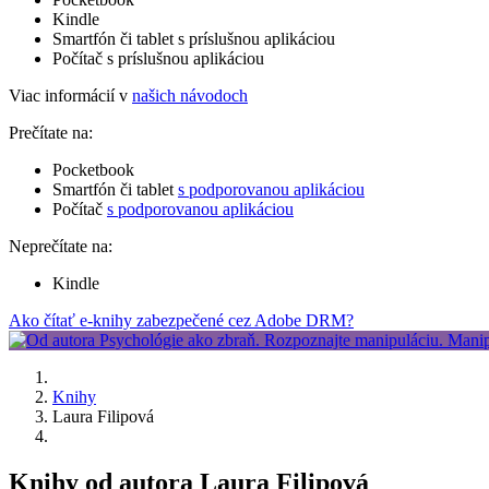
Kindle
Smartfón či tablet s príslušnou aplikáciou
Počítač s príslušnou aplikáciou
Viac informácií v
našich návodoch
Prečítate na:
Pocketbook
Smartfón či tablet
s podporovanou aplikáciou
Počítač
s podporovanou aplikáciou
Neprečítate na:
Kindle
Ako čítať e-knihy zabezpečené cez Adobe DRM?
Knihy
Laura Filipová
Knihy od autora Laura Filipová