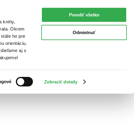
Povoliť všetko
a knihy,
ovala. Okrem
Odmietnuť
stále ho pre
u orientáciu.
dieľame aj s
Ďakujeme!
ngové
Zobraziť detaily