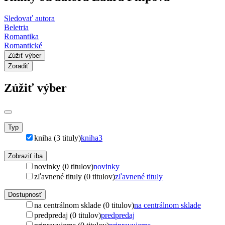
Sledovať autora
Beletria
Romantika
Romantické
Zúžiť výber
Zoradiť
Zúžiť výber
Typ
kniha (3 tituly)
kniha
3
Zobraziť iba
novinky (0 titulov)
novinky
zľavnené tituly (0 titulov)
zľavnené tituly
Dostupnosť
na centrálnom sklade (0 titulov)
na centrálnom sklade
predpredaj (0 titulov)
predpredaj