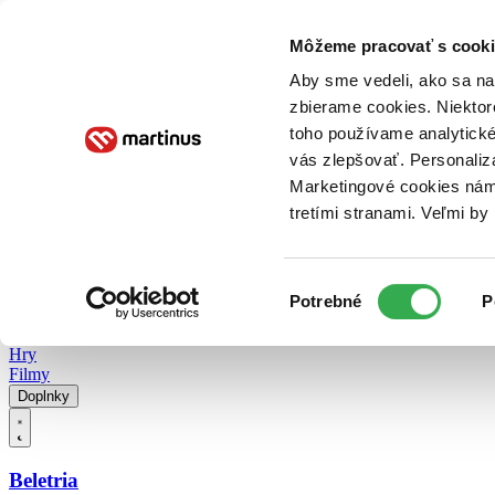
Doručenie
Kníhkupectvá
Knihovrátok
Poukážky
Knižný blog
Kontakt
Môžeme pracovať s cooki
Aby sme vedeli, ako sa na 
zbierame cookies. Niektor
E-knihy
Audioknihy
Hry
Filmy
Knihy
Doplnky
toho používame analytické
vás zlepšovať. Personaliz
Vyhľadávanie
Marketingové cookies nám 
tretími stranami. Veľmi b
Prihlásiť
Vyhľadávanie
Výber
Knihy
Potrebné
P
súhlasu
E-knihy
Audioknihy
Hry
Filmy
Doplnky
Beletria