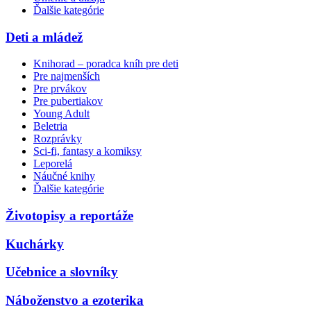
Ďalšie kategórie
Deti a mládež
Knihorad – poradca kníh pre deti
Pre najmenších
Pre prvákov
Pre pubertiakov
Young Adult
Beletria
Rozprávky
Sci-fi, fantasy a komiksy
Leporelá
Náučné knihy
Ďalšie kategórie
Životopisy a reportáže
Kuchárky
Učebnice a slovníky
Náboženstvo a ezoterika