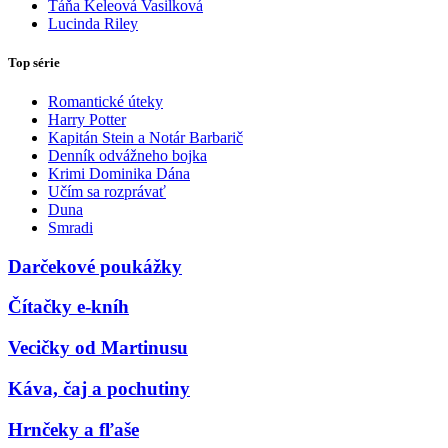
Táňa Keleová Vasilková
Lucinda Riley
Top série
Romantické úteky
Harry Potter
Kapitán Stein a Notár Barbarič
Denník odvážneho bojka
Krimi Dominika Dána
Učím sa rozprávať
Duna
Smradi
Darčekové poukážky
Čítačky e-kníh
Vecičky od Martinusu
Káva, čaj a pochutiny
Hrnčeky a fľaše