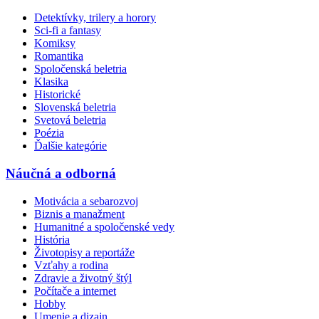
Detektívky, trilery a horory
Sci-fi a fantasy
Komiksy
Romantika
Spoločenská beletria
Klasika
Historické
Slovenská beletria
Svetová beletria
Poézia
Ďalšie kategórie
Náučná a odborná
Motivácia a sebarozvoj
Biznis a manažment
Humanitné a spoločenské vedy
História
Životopisy a reportáže
Vzťahy a rodina
Zdravie a životný štýl
Počítače a internet
Hobby
Umenie a dizajn