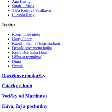
Ana Huang
Sarah J. Maas
Táňa Keleová Vasilková
Lucinda Riley
Top série
Romantické úteky
Harry Potter
Kapitán Stein a Notár Barbarič
Denník odvážneho bojka
Krimi Dominika Dána
Učím sa rozprávať
Duna
Smradi
Darčekové poukážky
Čítačky e-kníh
Vecičky od Martinusu
Káva, čaj a pochutiny