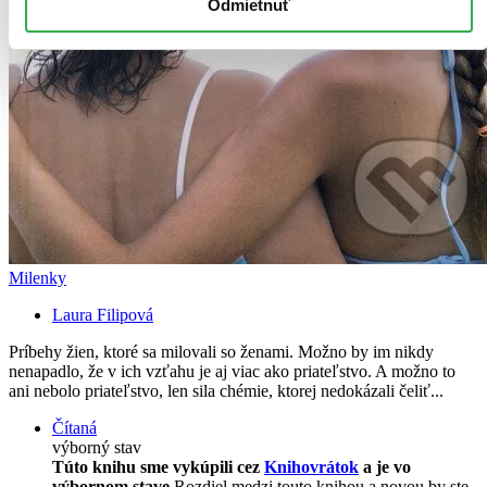
Odmietnuť
Milenky
Laura Filipová
Príbehy žien, ktoré sa milovali so ženami. Možno by im nikdy
nenapadlo, že v ich vzťahu je aj viac ako priateľstvo. A možno to
ani nebolo priateľstvo, len sila chémie, ktorej nedokázali čeliť...
Čítaná
výborný stav
Túto knihu sme vykúpili cez
Knihovrátok
a je vo
výbornom stave.
Rozdiel medzi touto knihou a novou by ste