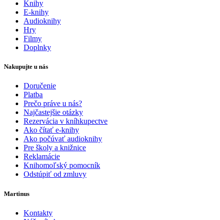
Knihy
E-knihy
Audioknihy
Hry
Filmy
Doplnky
Nakupujte u nás
Doručenie
Platba
Prečo práve u nás?
Najčastejšie otázky
Rezervácia v kníhkupectve
Ako čítať e-knihy
Ako počúvať audioknihy
Pre školy a knižnice
Reklamácie
Knihomoľský pomocník
Odstúpiť od zmluvy
Martinus
Kontakty