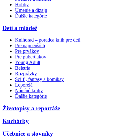
Hobby
Umenie a dizajn
Ďalšie kategórie
Deti a mládež
Knihorad – poradca kníh pre deti
Pre najmenších
Pre prvákov
Pre pubertiakov
Young Adult
Beletria
Rozprávky
Sci-fi, fantasy a komiksy
Leporelá
Náučné knihy
Ďalšie kategórie
Životopisy a reportáže
Kuchárky
Učebnice a slovníky