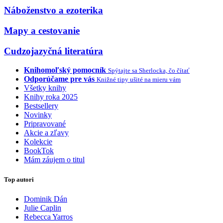
Náboženstvo a ezoterika
Mapy a cestovanie
Cudzojazyčná literatúra
Knihomoľský pomocník
Spýtajte sa Sherlocka, čo čítať
Odporúčame pre vás
Knižné tipy ušité na mieru vám
Všetky knihy
Knihy roka 2025
Bestsellery
Novinky
Pripravované
Akcie a zľavy
Kolekcie
BookTok
Mám záujem o titul
Top autori
Dominik Dán
Julie Caplin
Rebecca Yarros