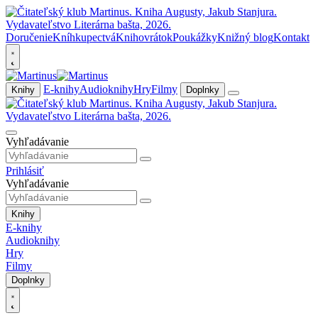
Doručenie
Kníhkupectvá
Knihovrátok
Poukážky
Knižný blog
Kontakt
E-knihy
Audioknihy
Hry
Filmy
Knihy
Doplnky
Vyhľadávanie
Prihlásiť
Vyhľadávanie
Knihy
E-knihy
Audioknihy
Hry
Filmy
Doplnky