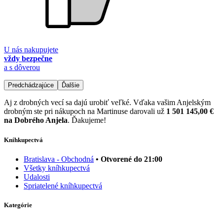
U nás nakupujete
vždy bezpečne
a s dôverou
Predchádzajúce
Ďalšie
Aj z drobných vecí sa dajú urobiť veľké. Vďaka vašim Anjelským
drobným ste pri nákupoch na Martinuse darovali už
1 501 145,00 €
na Dobrého Anjela
. Ďakujeme!
Kníhkupectvá
Bratislava - Obchodná
• Otvorené do 21:00
Všetky kníhkupectvá
Udalosti
Spriatelené kníhkupectvá
Kategórie