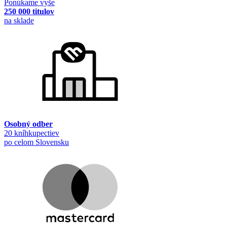
Ponúkame vyše
250 000 titulov
na sklade
Osobný odber
20 kníhkupectiev
po celom Slovensku