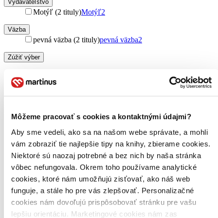
Vydavateľstvo
Motýľ (2 tituly)
Motýľ
2
Väzba
pevná väzba (2 tituly)
pevná väzba
2
Zúžiť výber
Zoradiť
Môžeme pracovať s cookies a kontaktnými údajmi?
Bestsellery
Aby sme vedeli, ako sa na našom webe správate, a mohli
Top hodnotené
Novinky
vám zobraziť tie najlepšie tipy na knihy, zbierame cookies.
Najdrahšie
Niektoré sú naozaj potrebné a bez nich by naša stránka
Najlacnejšie
vôbec nefungovala. Okrem toho používame analytické
Najvyššia zľava
cookies, ktoré nám umožňujú zisťovať, ako náš web
funguje, a stále ho pre vás zlepšovať. Personalizačné
Použité filtre
Zrušiť filtre
cookies nám dovoľujú prispôsobovať stránku pre vašu
na sklade
lepšiu orientáciu. Marketingové cookies nám zas