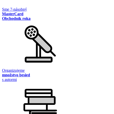
Sme 7-násobný
MasterCard
Obchodník roka
Organizujeme
množstvo besied
s autormi