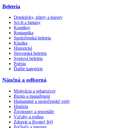
Beletria
Detektívky, trilery a horory
Sci-fi a fantasy
Komiksy
Romantika
Spoločenská beletria
Klasika
Historické
Slovenská beletria
Svetová beletria
Poézia
Ďalšie kategórie
Náučná a odborná
Motivácia a sebarozvoj
Biznis a manažment
Humanitné a spoločenské vedy
História
Životopisy a reportáže
Vzťahy a rodina
Zdravie a životný štýl
Počítače a internet