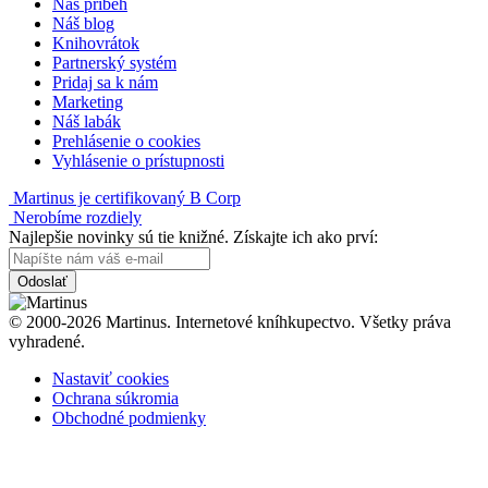
Náš príbeh
Náš blog
Knihovrátok
Partnerský systém
Pridaj sa k nám
Marketing
Náš labák
Prehlásenie o cookies
Vyhlásenie o prístupnosti
Martinus je certifikovaný B Corp
Nerobíme rozdiely
Najlepšie novinky sú tie knižné. Získajte ich ako prví:
Odoslať
© 2000-2026 Martinus. Internetové kníhkupectvo. Všetky práva
vyhradené.
Nastaviť cookies
Ochrana súkromia
Obchodné podmienky