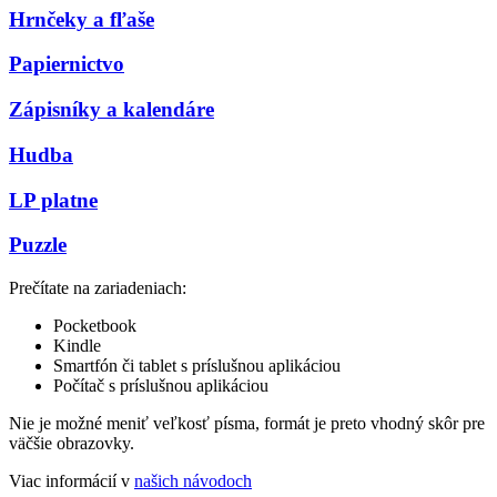
Hrnčeky a fľaše
Papiernictvo
Zápisníky a kalendáre
Hudba
LP platne
Puzzle
Prečítate na zariadeniach:
Pocketbook
Kindle
Smartfón či tablet s príslušnou aplikáciou
Počítač s príslušnou aplikáciou
Nie je možné meniť veľkosť písma, formát je preto vhodný skôr pre
väčšie obrazovky.
Viac informácií v
našich návodoch