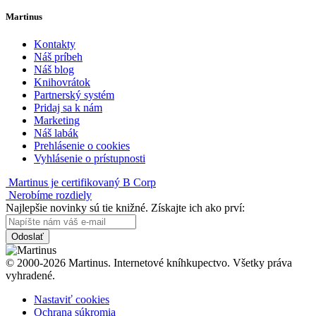
Martinus
Kontakty
Náš príbeh
Náš blog
Knihovrátok
Partnerský systém
Pridaj sa k nám
Marketing
Náš labák
Prehlásenie o cookies
Vyhlásenie o prístupnosti
Martinus je certifikovaný B Corp
Nerobíme rozdiely
Najlepšie novinky sú tie knižné. Získajte ich ako prví:
Odoslať
© 2000-2026 Martinus. Internetové kníhkupectvo. Všetky práva
vyhradené.
Nastaviť cookies
Ochrana súkromia