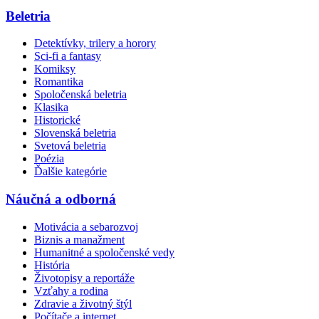
Beletria
Detektívky, trilery a horory
Sci-fi a fantasy
Komiksy
Romantika
Spoločenská beletria
Klasika
Historické
Slovenská beletria
Svetová beletria
Poézia
Ďalšie kategórie
Náučná a odborná
Motivácia a sebarozvoj
Biznis a manažment
Humanitné a spoločenské vedy
História
Životopisy a reportáže
Vzťahy a rodina
Zdravie a životný štýl
Počítače a internet