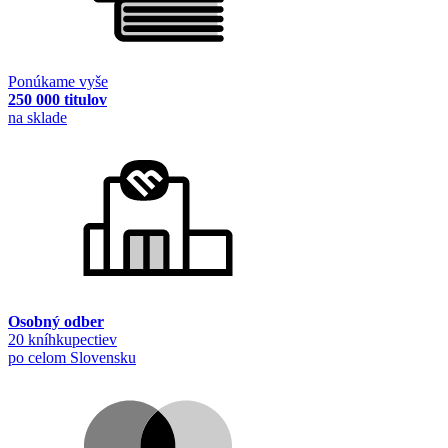
Ponúkame vyše
250 000 titulov
na sklade
Osobný odber
20 kníhkupectiev
po celom Slovensku