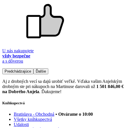
U nás nakupujete
vždy bezpečne
a s dôverou
Predchádzajúce
Ďalšie
Aj z drobných vecí sa dajú urobiť veľké. Vďaka vašim Anjelským
drobným ste pri nákupoch na Martinuse darovali už
1 501 846,00 €
na Dobrého Anjela
. Ďakujeme!
Kníhkupectvá
Bratislava - Obchodná
• Otvárame o 10:00
Všetky kníhkupectvá
Udalosti