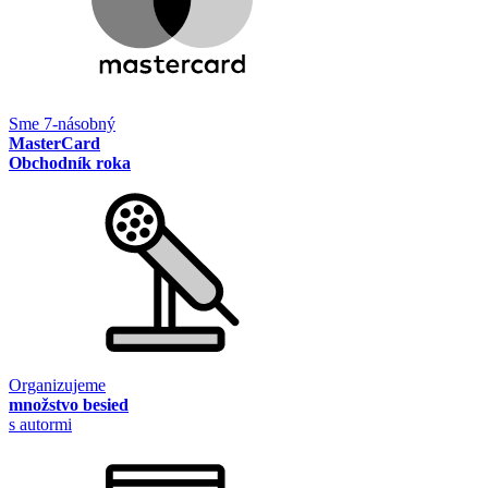
Sme 7-násobný
MasterCard
Obchodník roka
Organizujeme
množstvo besied
s autormi