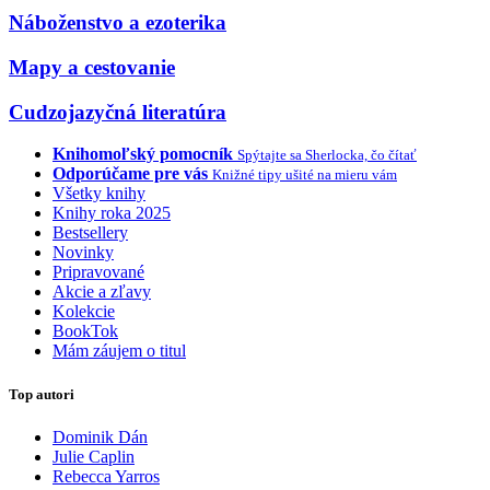
Náboženstvo a ezoterika
Mapy a cestovanie
Cudzojazyčná literatúra
Knihomoľský pomocník
Spýtajte sa Sherlocka, čo čítať
Odporúčame pre vás
Knižné tipy ušité na mieru vám
Všetky knihy
Knihy roka 2025
Bestsellery
Novinky
Pripravované
Akcie a zľavy
Kolekcie
BookTok
Mám záujem o titul
Top autori
Dominik Dán
Julie Caplin
Rebecca Yarros