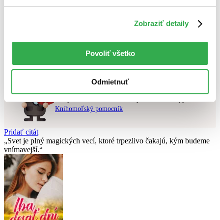
Použité filtre
Zobraziť detaily
Zrušiť filtre
v zľave
Nebol nájdený
žiadny titul
vyhovujúci zadaným podmienkam.
Povoliť všetko
Skúste prosím zmeniť vyhľadávaný výraz.
Odmietnuť
Chcete poradiť knihu?
Náš pomocník Sherlock vám ju s radosťou vypátra!
Knihomoľský pomocník
Pridať citát
Svet je plný magických vecí, ktoré trpezlivo čakajú, kým budeme
vnímavejší.