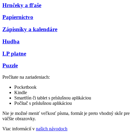
Hrnčeky a fľaše
Papiernictvo
Zápisníky a kalendáre
Hudba
LP platne
Puzzle
Prečítate na zariadeniach:
Pocketbook
Kindle
Smartfón či tablet s príslušnou aplikáciou
Počítač s príslušnou aplikáciou
Nie je možné meniť veľkosť písma, formát je preto vhodný skôr pre
väčšie obrazovky.
Viac informácií v
našich návodoch