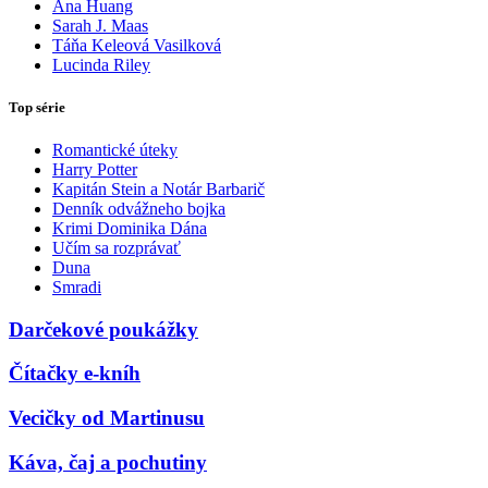
Ana Huang
Sarah J. Maas
Táňa Keleová Vasilková
Lucinda Riley
Top série
Romantické úteky
Harry Potter
Kapitán Stein a Notár Barbarič
Denník odvážneho bojka
Krimi Dominika Dána
Učím sa rozprávať
Duna
Smradi
Darčekové poukážky
Čítačky e-kníh
Vecičky od Martinusu
Káva, čaj a pochutiny