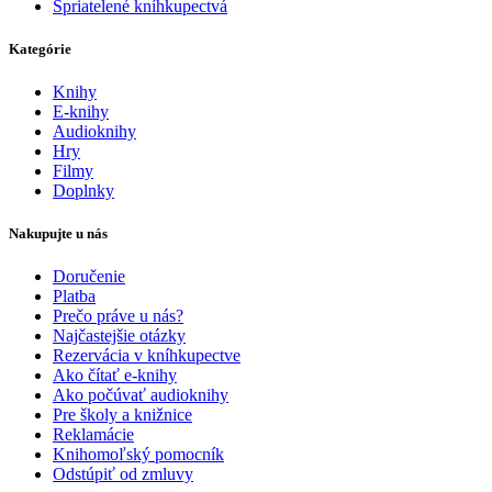
Spriatelené kníhkupectvá
Kategórie
Knihy
E-knihy
Audioknihy
Hry
Filmy
Doplnky
Nakupujte u nás
Doručenie
Platba
Prečo práve u nás?
Najčastejšie otázky
Rezervácia v kníhkupectve
Ako čítať e-knihy
Ako počúvať audioknihy
Pre školy a knižnice
Reklamácie
Knihomoľský pomocník
Odstúpiť od zmluvy