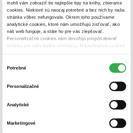
mohli vám zobraziť tie najlepšie tipy na knihy, zbierame
cookies. Niektoré sú naozaj potrebné a bez nich by naša
Nové / čítané
nová (0 titulov)
nová
stránka vôbec nefungovala. Okrem toho používame
čítaná (0 titulov)
čítaná
analytické cookies, ktoré nám umožňujú zisťovať, ako
čítaná - výborný stav (0 titulov)
čítaná - výborný stav
náš web funguje, a stále ho pre vás zlepšovať.
čítaná - mierne opotrebovaná (0 titulov)
čítaná - mierne
Personalizačné cookies nám dovoľujú prispôsobovať
opotrebovaná
stránku pre vašu lepšiu orientáciu. Marketingové cookies
čítané verzie vypredaných kníh (0 titulov)
čítané verzie
vypredaných kníh
nám zas umožňujú zobrazenie relevantnej reklamy.
Niektoré údaje zdieľame aj s tretími stranami. Veľmi by
Výber
Zúžiť výber
nám pomohlo, keby sme mohli používať všetky tieto
Potrebné
súhlasu
Zoradiť
cookies. Ďakujeme!
Personalizačné
Bestsellery
Analytické
Top hodnotené
Novinky
Najdrahšie
Marketingové
Najlacnejšie
Najvyššia zľava