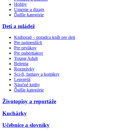
Hobby
Umenie a dizajn
Ďalšie kategórie
Deti a mládež
Knihorad – poradca kníh pre deti
Pre najmenších
Pre prvákov
Pre pubertiakov
Young Adult
Beletria
Rozprávky
Sci-fi, fantasy a komiksy
Leporelá
Náučné knihy
Ďalšie kategórie
Životopisy a reportáže
Kuchárky
Učebnice a slovníky