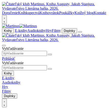
Doručenie
Kníhkupectvá
Knihovrátok
Poukážky
Knižný blog
Kontakt
E-knihy
Audioknihy
Hry
Filmy
Knihy
Doplnky
Vyhľadávanie
Prihlásiť
Vyhľadávanie
Knihy
E-knihy
Audioknihy
Hry
Filmy
Doplnky