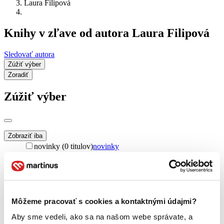
Laura Filipová
Knihy v zľave od autora Laura Filipová
Sledovať autora
Zúžiť výber
Zoradiť
Zúžiť výber
Zobraziť iba
novinky (0 titulov)
novinky
zľavnené tituly (0 titulov)
zľavnené tituly
Dostupnosť
na centrálnom sklade (0 titulov)
na centrálnom sklade
predpredaj (0 titulov)
predpredaj
Môžeme pracovať s cookies a kontaktnými údajmi?
pripravujeme (0 titulov)
pripravujeme
dostupná (bez vypredaných) (0 titulov)
dostupná (bez
Aby sme vedeli, ako sa na našom webe správate, a
vypredaných)