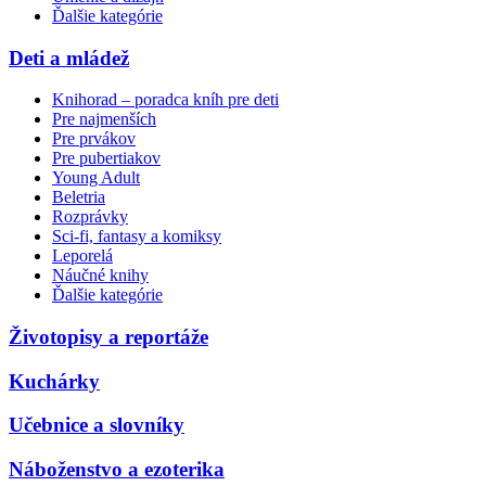
Ďalšie kategórie
Deti a mládež
Knihorad – poradca kníh pre deti
Pre najmenších
Pre prvákov
Pre pubertiakov
Young Adult
Beletria
Rozprávky
Sci-fi, fantasy a komiksy
Leporelá
Náučné knihy
Ďalšie kategórie
Životopisy a reportáže
Kuchárky
Učebnice a slovníky
Náboženstvo a ezoterika