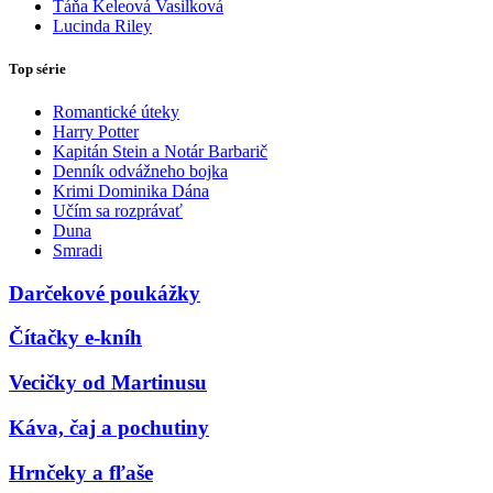
Táňa Keleová Vasilková
Lucinda Riley
Top série
Romantické úteky
Harry Potter
Kapitán Stein a Notár Barbarič
Denník odvážneho bojka
Krimi Dominika Dána
Učím sa rozprávať
Duna
Smradi
Darčekové poukážky
Čítačky e-kníh
Vecičky od Martinusu
Káva, čaj a pochutiny
Hrnčeky a fľaše