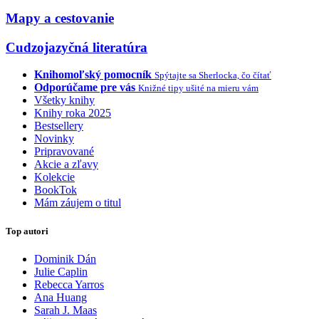
Mapy a cestovanie
Cudzojazyčná literatúra
Knihomoľský pomocník
Spýtajte sa Sherlocka, čo čítať
Odporúčame pre vás
Knižné tipy ušité na mieru vám
Všetky knihy
Knihy roka 2025
Bestsellery
Novinky
Pripravované
Akcie a zľavy
Kolekcie
BookTok
Mám záujem o titul
Top autori
Dominik Dán
Julie Caplin
Rebecca Yarros
Ana Huang
Sarah J. Maas