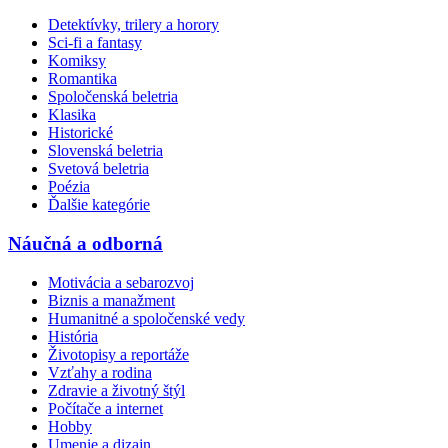
Detektívky, trilery a horory
Sci-fi a fantasy
Komiksy
Romantika
Spoločenská beletria
Klasika
Historické
Slovenská beletria
Svetová beletria
Poézia
Ďalšie kategórie
Náučná a odborná
Motivácia a sebarozvoj
Biznis a manažment
Humanitné a spoločenské vedy
História
Životopisy a reportáže
Vzťahy a rodina
Zdravie a životný štýl
Počítače a internet
Hobby
Umenie a dizajn