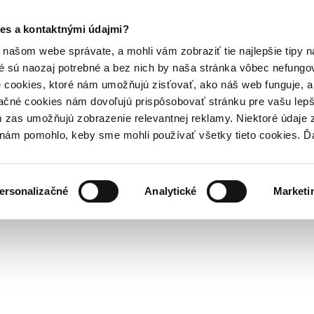
es a kontaktnými údajmi?
našom webe správate, a mohli vám zobraziť tie najlepšie tipy n
é sú naozaj potrebné a bez nich by naša stránka vôbec nefung
 cookies, ktoré nám umožňujú zisťovať, ako náš web funguje, a 
ačné cookies nám dovoľujú prispôsobovať stránku pre vašu lepši
zas umožňujú zobrazenie relevantnej reklamy. Niektoré údaje z
y nám pomohlo, keby sme mohli používať všetky tieto cookies. 
ersonalizačné
Analytické
Marketi