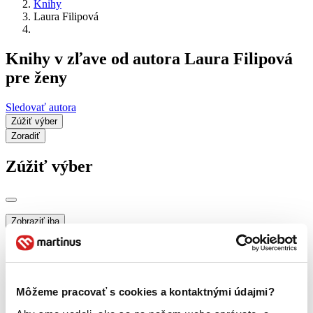
Knihy
Laura Filipová
Knihy v zľave od autora Laura Filipová
pre ženy
Sledovať autora
Zúžiť výber
Zoradiť
Zúžiť výber
Zobraziť iba
novinky (0 titulov)
novinky
zľavnené tituly (0 titulov)
zľavnené tituly
Dostupnosť
na centrálnom sklade (0 titulov)
na centrálnom sklade
Môžeme pracovať s cookies a kontaktnými údajmi?
predpredaj (0 titulov)
predpredaj