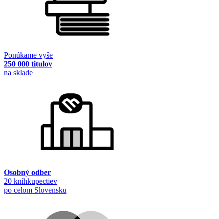
Ponúkame vyše
250 000 titulov
na sklade
Osobný odber
20 kníhkupectiev
po celom Slovensku