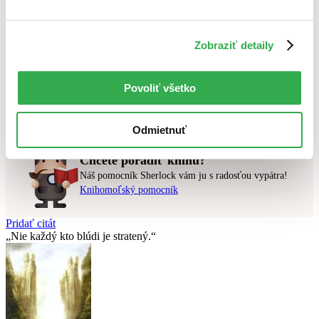
Najlacnejšie
Najvyššia zľava
Zobraziť detaily
Použité filtre
Zrušiť filtre
Pre ženy
v zľave
Povoliť všetko
Nebol nájdený
žiadny titul
vyhovujúci zadaným podmienkam.
Skúste prosím zmeniť vyhľadávaný výraz.
Odmietnuť
Chcete poradiť knihu?
Náš pomocník Sherlock vám ju s radosťou vypátra!
Knihomoľský pomocník
Pridať citát
Nie každý kto blúdi je stratený.