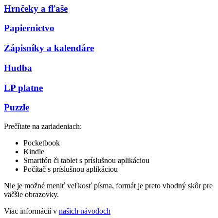
Hrnčeky a fľaše
Papiernictvo
Zápisníky a kalendáre
Hudba
LP platne
Puzzle
Prečítate na zariadeniach:
Pocketbook
Kindle
Smartfón či tablet s príslušnou aplikáciou
Počítač s príslušnou aplikáciou
Nie je možné meniť veľkosť písma, formát je preto vhodný skôr pre
väčšie obrazovky.
Viac informácií v
našich návodoch