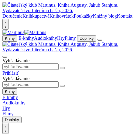
Doručenie
Kníhkupectvá
Knihovrátok
Poukážky
Knižný blog
Kontakt
E-knihy
Audioknihy
Hry
Filmy
Knihy
Doplnky
Vyhľadávanie
Prihlásiť
Vyhľadávanie
Knihy
E-knihy
Audioknihy
Hry
Filmy
Doplnky