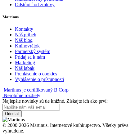
Odstúpiť od zmluvy
Martinus
Kontakty
Náš príbeh
Náš blog
Knihovrátok
Partnerský systém
Pridaj sa k nám
Marketing
Náš labák
Prehlásenie o cookies
Vyhlásenie o prístupnosti
Martinus je certifikovaný B Corp
Nerobíme rozdiely
Najlepšie novinky sú tie knižné. Získajte ich ako prví:
Odoslať
© 2000-2026 Martinus. Internetové kníhkupectvo. Všetky práva
vyhradené.