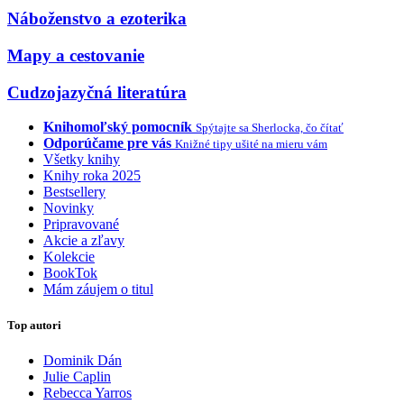
Náboženstvo a ezoterika
Mapy a cestovanie
Cudzojazyčná literatúra
Knihomoľský pomocník
Spýtajte sa Sherlocka, čo čítať
Odporúčame pre vás
Knižné tipy ušité na mieru vám
Všetky knihy
Knihy roka 2025
Bestsellery
Novinky
Pripravované
Akcie a zľavy
Kolekcie
BookTok
Mám záujem o titul
Top autori
Dominik Dán
Julie Caplin
Rebecca Yarros