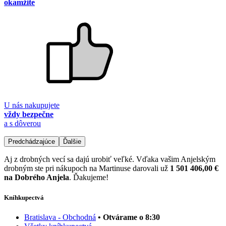
okamžite
U nás nakupujete
vždy bezpečne
a s dôverou
Predchádzajúce
Ďalšie
Aj z drobných vecí sa dajú urobiť veľké. Vďaka vašim Anjelským
drobným ste pri nákupoch na Martinuse darovali už
1 501 406,00 €
na Dobrého Anjela
. Ďakujeme!
Kníhkupectvá
Bratislava - Obchodná
• Otvárame o 8:30