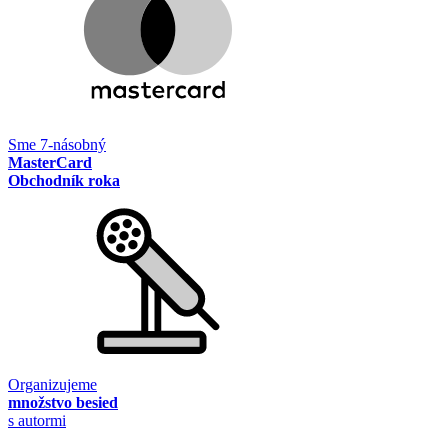
Sme 7-násobný
MasterCard
Obchodník roka
Organizujeme
množstvo besied
s autormi