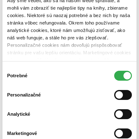
Aby sme vedeli, ako sa na našom webe správate, a
pripravujeme (0 titulov)
pripravujeme
mohli vám zobraziť tie najlepšie tipy na knihy, zbierame
dostupná (bez vypredaných) (0 titulov)
dostupná (bez
vypredaných)
cookies. Niektoré sú naozaj potrebné a bez nich by naša
stránka vôbec nefungovala. Okrem toho používame
Nové / čítané
analytické cookies, ktoré nám umožňujú zisťovať, ako
nová (0 titulov)
nová
náš web funguje, a stále ho pre vás zlepšovať.
čítaná (0 titulov)
čítaná
čítaná - výborný stav (0 titulov)
čítaná - výborný stav
Personalizačné cookies nám dovoľujú prispôsobovať
čítaná - mierne opotrebovaná (0 titulov)
čítaná - mierne
stránku pre vašu lepšiu orientáciu. Marketingové cookies
opotrebovaná
nám zas umožňujú zobrazenie relevantnej reklamy.
čítané verzie vypredaných kníh (0 titulov)
čítané verzie
Niektoré údaje zdieľame aj s tretími stranami. Veľmi by
vypredaných kníh
Výber
nám pomohlo, keby sme mohli používať všetky tieto
Potrebné
súhlasu
Zúžiť výber
cookies. Ďakujeme!
Zoradiť
Personalizačné
Analytické
Bestsellery
Top hodnotené
Novinky
Marketingové
Najdrahšie