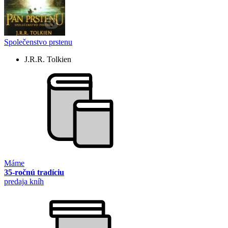
Společenstvo prstenu
J.R.R. Tolkien
Máme
35-ročnú tradíciu
predaja kníh