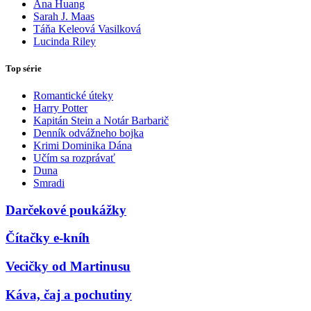
Ana Huang
Sarah J. Maas
Táňa Keleová Vasilková
Lucinda Riley
Top série
Romantické úteky
Harry Potter
Kapitán Stein a Notár Barbarič
Denník odvážneho bojka
Krimi Dominika Dána
Učím sa rozprávať
Duna
Smradi
Darčekové poukážky
Čítačky e-kníh
Vecičky od Martinusu
Káva, čaj a pochutiny