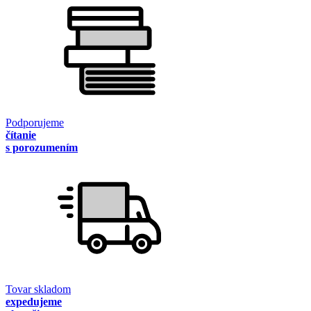
Podporujeme
čítanie
s porozumením
Tovar skladom
expedujeme