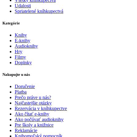
Všetky kníhkupectvá
Udalosti
Spriatelené kníhkupectvá
Kategórie
Knihy
E-knihy
Audioknihy
Hry
Filmy
Doplnky
Nakupujte u nás
Doručenie
Platba
Prečo práve u nás?
Najčastejšie otázky
Rezervácia v kníhkupectve
Ako čítať e-knihy
Ako počúvať audioknihy
Pre školy a knižnice
Reklamácie
Knihomoľský pomocník