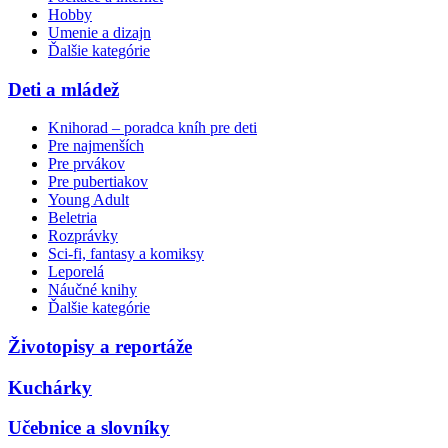
Hobby
Umenie a dizajn
Ďalšie kategórie
Deti a mládež
Knihorad – poradca kníh pre deti
Pre najmenších
Pre prvákov
Pre pubertiakov
Young Adult
Beletria
Rozprávky
Sci-fi, fantasy a komiksy
Leporelá
Náučné knihy
Ďalšie kategórie
Životopisy a reportáže
Kuchárky
Učebnice a slovníky