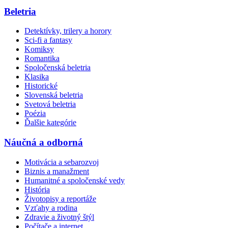
Beletria
Detektívky, trilery a horory
Sci-fi a fantasy
Komiksy
Romantika
Spoločenská beletria
Klasika
Historické
Slovenská beletria
Svetová beletria
Poézia
Ďalšie kategórie
Náučná a odborná
Motivácia a sebarozvoj
Biznis a manažment
Humanitné a spoločenské vedy
História
Životopisy a reportáže
Vzťahy a rodina
Zdravie a životný štýl
Počítače a internet