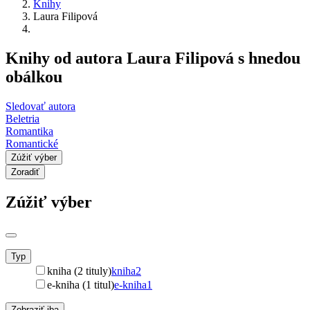
Knihy
Laura Filipová
Knihy od autora Laura Filipová s hnedou
obálkou
Sledovať autora
Beletria
Romantika
Romantické
Zúžiť výber
Zoradiť
Zúžiť výber
Typ
kniha (2 tituly)
kniha
2
e-kniha (1 titul)
e-kniha
1
Zobraziť iba