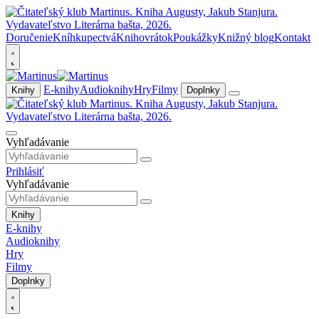
Doručenie
Kníhkupectvá
Knihovrátok
Poukážky
Knižný blog
Kontakt
E-knihy
Audioknihy
Hry
Filmy
Knihy
Doplnky
Vyhľadávanie
Prihlásiť
Vyhľadávanie
Knihy
E-knihy
Audioknihy
Hry
Filmy
Doplnky