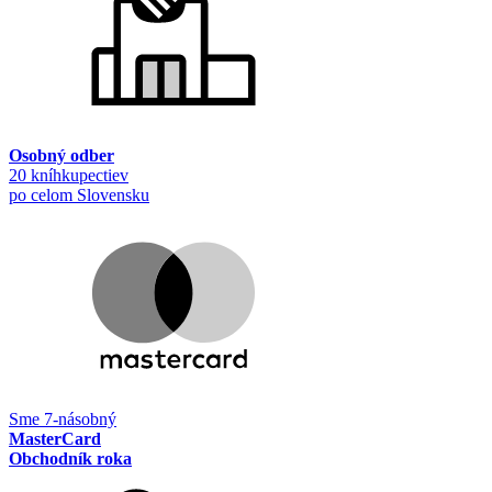
Osobný odber
20 kníhkupectiev
po celom Slovensku
Sme 7-násobný
MasterCard
Obchodník roka