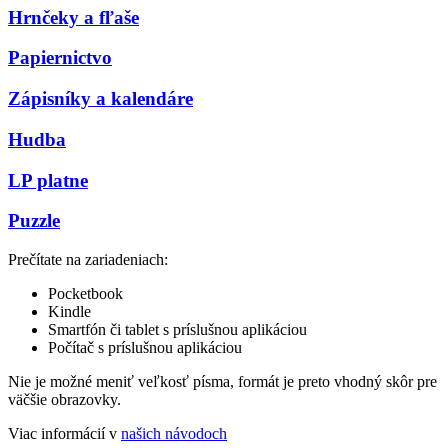
Hrnčeky a fľaše
Papiernictvo
Zápisníky a kalendáre
Hudba
LP platne
Puzzle
Prečítate na zariadeniach:
Pocketbook
Kindle
Smartfón či tablet s príslušnou aplikáciou
Počítač s príslušnou aplikáciou
Nie je možné meniť veľkosť písma, formát je preto vhodný skôr pre
väčšie obrazovky.
Viac informácií v
našich návodoch