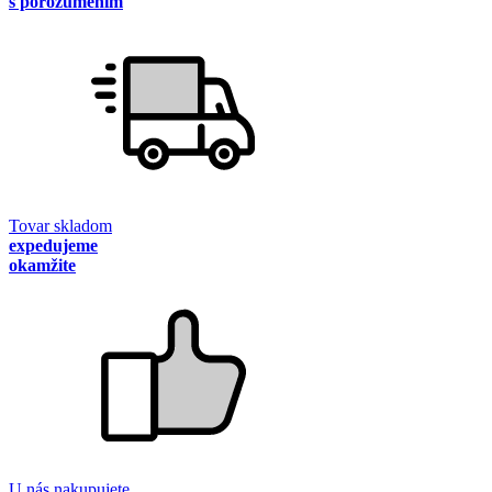
s porozumením
Tovar skladom
expedujeme
okamžite
U nás nakupujete