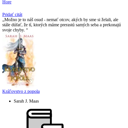
Hore
Pridať citát
Možno je to náš osud - nemať otcov, akých by sme si želali, ale
stále dúfať, že tí­, ktorých máme prerastú samých seba a prekonajú
svoje chyby.
Kráľovstvo z popola
Sarah J. Maas