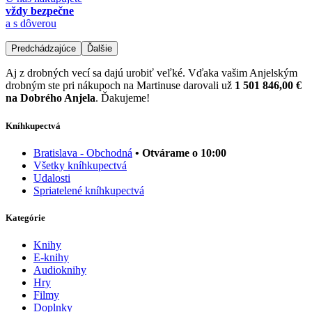
vždy bezpečne
a s dôverou
Predchádzajúce
Ďalšie
Aj z drobných vecí sa dajú urobiť veľké. Vďaka vašim Anjelským
drobným ste pri nákupoch na Martinuse darovali už
1 501 846,00 €
na Dobrého Anjela
. Ďakujeme!
Kníhkupectvá
Bratislava - Obchodná
• Otvárame o 10:00
Všetky kníhkupectvá
Udalosti
Spriatelené kníhkupectvá
Kategórie
Knihy
E-knihy
Audioknihy
Hry
Filmy
Doplnky