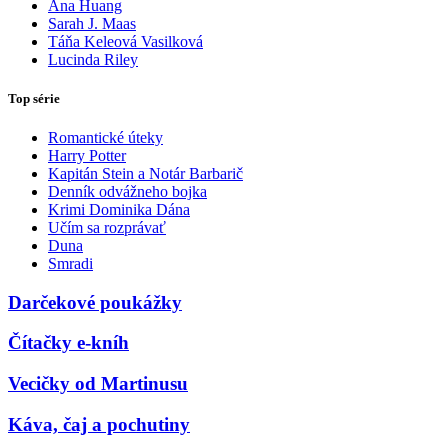
Ana Huang
Sarah J. Maas
Táňa Keleová Vasilková
Lucinda Riley
Top série
Romantické úteky
Harry Potter
Kapitán Stein a Notár Barbarič
Denník odvážneho bojka
Krimi Dominika Dána
Učím sa rozprávať
Duna
Smradi
Darčekové poukážky
Čítačky e-kníh
Vecičky od Martinusu
Káva, čaj a pochutiny