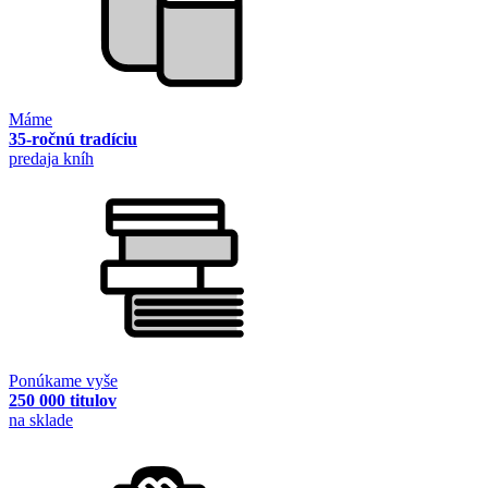
Máme
35-ročnú tradíciu
predaja kníh
Ponúkame vyše
250 000 titulov
na sklade