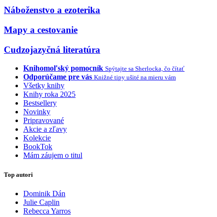
Náboženstvo a ezoterika
Mapy a cestovanie
Cudzojazyčná literatúra
Knihomoľský pomocník
Spýtajte sa Sherlocka, čo čítať
Odporúčame pre vás
Knižné tipy ušité na mieru vám
Všetky knihy
Knihy roka 2025
Bestsellery
Novinky
Pripravované
Akcie a zľavy
Kolekcie
BookTok
Mám záujem o titul
Top autori
Dominik Dán
Julie Caplin
Rebecca Yarros