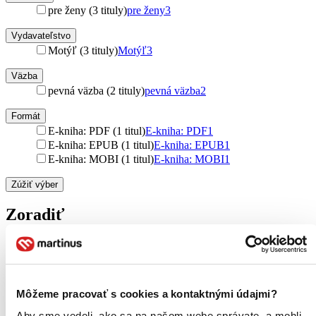
pre ženy (3 tituly)
pre ženy
3
Vydavateľstvo
Motýľ (3 tituly)
Motýľ
3
Väzba
pevná väzba (2 tituly)
pevná väzba
2
Formát
E-kniha: PDF (1 titul)
E-kniha: PDF
1
E-kniha: EPUB (1 titul)
E-kniha: EPUB
1
E-kniha: MOBI (1 titul)
E-kniha: MOBI
1
Zúžiť výber
Zoradiť
Bestsellery
Môžeme pracovať s cookies a kontaktnými údajmi?
Top hodnotené
Novinky
Aby sme vedeli, ako sa na našom webe správate, a mohli