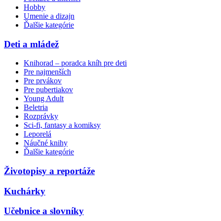
Hobby
Umenie a dizajn
Ďalšie kategórie
Deti a mládež
Knihorad – poradca kníh pre deti
Pre najmenších
Pre prvákov
Pre pubertiakov
Young Adult
Beletria
Rozprávky
Sci-fi, fantasy a komiksy
Leporelá
Náučné knihy
Ďalšie kategórie
Životopisy a reportáže
Kuchárky
Učebnice a slovníky