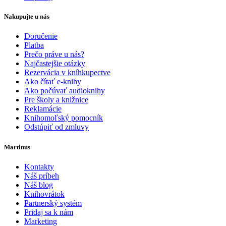
Nakupujte u nás
Doručenie
Platba
Prečo práve u nás?
Najčastejšie otázky
Rezervácia v kníhkupectve
Ako čítať e-knihy
Ako počúvať audioknihy
Pre školy a knižnice
Reklamácie
Knihomoľský pomocník
Odstúpiť od zmluvy
Martinus
Kontakty
Náš príbeh
Náš blog
Knihovrátok
Partnerský systém
Pridaj sa k nám
Marketing