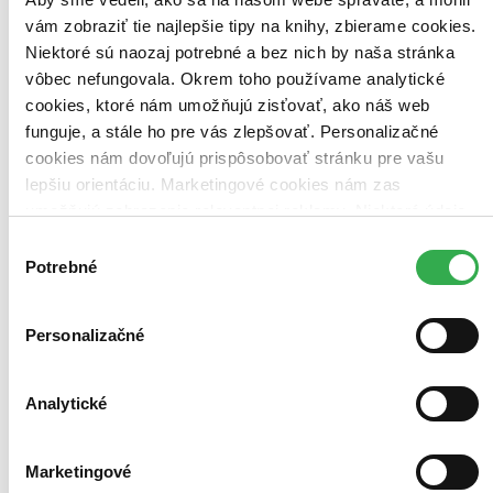
Najdrahšie
Najlacnejšie
vám zobraziť tie najlepšie tipy na knihy, zbierame cookies.
Najvyššia zľava
Niektoré sú naozaj potrebné a bez nich by naša stránka
vôbec nefungovala. Okrem toho používame analytické
Použité filtre
cookies, ktoré nám umožňujú zisťovať, ako náš web
Zrušiť filtre
funguje, a stále ho pre vás zlepšovať. Personalizačné
S hnedou obálkou
cookies nám dovoľujú prispôsobovať stránku pre vašu
lepšiu orientáciu. Marketingové cookies nám zas
umožňujú zobrazenie relevantnej reklamy. Niektoré údaje
zdieľame aj s tretími stranami. Veľmi by nám pomohlo,
Výber
keby sme mohli používať všetky tieto cookies. Ďakujeme!
Potrebné
súhlasu
Personalizačné
Analytické
Marketingové