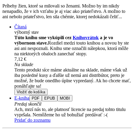
Príbehy žien, ktoré sa milovali so ženami. Možno by im nikdy
nenapadlo, že v ich vzťahu je aj viac ako priateľstvo. A možno to
ani nebolo priateľstvo, len sila chémie, ktorej nedokázali čeliť...
Čítaná
výborný stav
Túto knihu sme vykúpili cez
Knihovrátok
a je vo
výbornom stave.
Rozdiel medzi touto knihou a novou by ste
asi ani nespoznali. Knihu sme označili nálepkou, ktorá môže
na niektorých obaloch zanechať stopy.
7,12 €
Na sklade
Tento produkt síce máme aktuálne na sklade, máme však už
iba posledné kusy a ďalšie už nemá ani distribútor, preto je
možné, že bude onedlho úplne vypredaný. Ak ho chcete mať,
ponáhľajte sa!
Vložiť do košíka
E-kniha
PDF
EPUB
MOBI
Predaj skončil
Ach, mrzí nás to, ale platnosť licencie na predaj tohto titulu
vypršala. Nemôžeme ho už bohužiaľ predávať :-(
Pridať do zoznamu