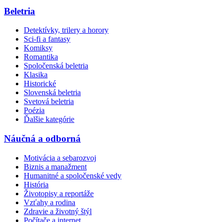
Beletria
Detektívky, trilery a horory
Sci-fi a fantasy
Komiksy
Romantika
Spoločenská beletria
Klasika
Historické
Slovenská beletria
Svetová beletria
Poézia
Ďalšie kategórie
Náučná a odborná
Motivácia a sebarozvoj
Biznis a manažment
Humanitné a spoločenské vedy
História
Životopisy a reportáže
Vzťahy a rodina
Zdravie a životný štýl
Počítače a internet