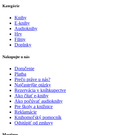
Kategórie
Knihy
E-knihy
Audioknihy
Hry
Filmy
Doplnky
Nakupujte u nás
Doručenie
Platba
Prečo práve u nás?
Najčastejšie otázky
Rezervácia v kníhkupectve
Ako čítať e-knihy
Ako počúvať audioknihy
Pre školy a knižnice
Reklamácie
Knihomoľský pomocník
Odstúpiť od zmluvy
Martinus