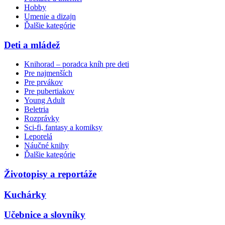
Hobby
Umenie a dizajn
Ďalšie kategórie
Deti a mládež
Knihorad – poradca kníh pre deti
Pre najmenších
Pre prvákov
Pre pubertiakov
Young Adult
Beletria
Rozprávky
Sci-fi, fantasy a komiksy
Leporelá
Náučné knihy
Ďalšie kategórie
Životopisy a reportáže
Kuchárky
Učebnice a slovníky