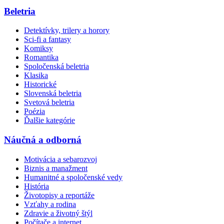
Beletria
Detektívky, trilery a horory
Sci-fi a fantasy
Komiksy
Romantika
Spoločenská beletria
Klasika
Historické
Slovenská beletria
Svetová beletria
Poézia
Ďalšie kategórie
Náučná a odborná
Motivácia a sebarozvoj
Biznis a manažment
Humanitné a spoločenské vedy
História
Životopisy a reportáže
Vzťahy a rodina
Zdravie a životný štýl
Počítače a internet