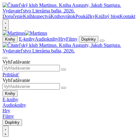
Doručenie
Kníhkupectvá
Knihovrátok
Poukážky
Knižný blog
Kontakt
E-knihy
Audioknihy
Hry
Filmy
Knihy
Doplnky
Vyhľadávanie
Prihlásiť
Vyhľadávanie
Knihy
E-knihy
Audioknihy
Hry
Filmy
Doplnky