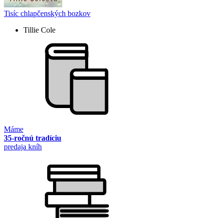
Tisíc chlapčenských bozkov
Tillie Cole
Máme
35-ročnú tradíciu
predaja kníh