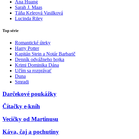
Ana Huang
Sarah J. Maas
Táňa Keleová Vasilková
Lucinda Riley
Top série
Romantické úteky
Harry Potter
Kapitán Stein a Notár Barbarič
Denník odvážneho bojka
Krimi Dominika Dána
Učím sa rozprávať
Duna
Smradi
Darčekové poukážky
Čítačky e-kníh
Vecičky od Martinusu
Káva, čaj a pochutiny