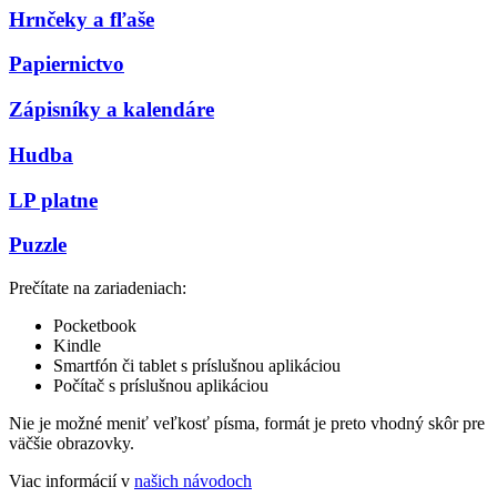
Hrnčeky a fľaše
Papiernictvo
Zápisníky a kalendáre
Hudba
LP platne
Puzzle
Prečítate na zariadeniach:
Pocketbook
Kindle
Smartfón či tablet s príslušnou aplikáciou
Počítač s príslušnou aplikáciou
Nie je možné meniť veľkosť písma, formát je preto vhodný skôr pre
väčšie obrazovky.
Viac informácií v
našich návodoch