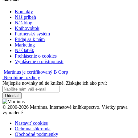
Kontakty
Náš príbeh
Náš blog
Knihovrátok
Partnerský systém
Pridaj sa k nám
Marketing
Náš labák
Prehlásenie o cookies
Vyhlásenie o prístupnosti
Martinus je certifikovaný B Corp
Nerobíme rozdiely
Najlepšie novinky sú tie knižné. Získajte ich ako prví:
Odoslať
© 2000-2026 Martinus. Internetové kníhkupectvo. Všetky práva
vyhradené.
Nastaviť cookies
Ochrana súkromia
Obchodné podmienky