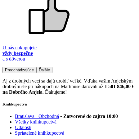
U nás nakupujete
vždy bezpečne
a s dôverou
Predchádzajúce
Ďalšie
Aj z drobných vecí sa dajú urobiť veľké. Vďaka vašim Anjelským
drobným ste pri nákupoch na Martinuse darovali už
1 501 846,00 €
na Dobrého Anjela
. Ďakujeme!
Kníhkupectvá
Bratislava - Obchodná
• Zatvorené do zajtra 10:00
Všetky kníhkupectvá
Udalosti
Spriatelené kníhkupectvá