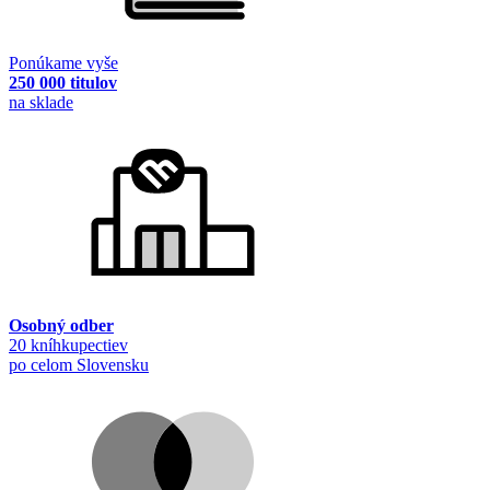
Ponúkame vyše
250 000 titulov
na sklade
Osobný odber
20 kníhkupectiev
po celom Slovensku