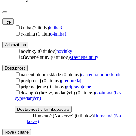
Typ
kniha (3 tituly)
kniha
3
e-kniha (1 titul)
e-kniha
1
Zobraziť iba
novinky (0 titulov)
novinky
zľavnené tituly (0 titulov)
zľavnené tituly
Dostupnosť
na centrálnom sklade (0 titulov)
na centrálnom sklade
predpredaj (0 titulov)
predpredaj
pripravujeme (0 titulov)
pripravujeme
dostupná (bez vypredaných) (0 titulov)
dostupná (bez
vypredaných)
Dostupnosť v kníhkupectve
Humenné (Na korze) (0 titulov)
Humenné (Na
korze)
Nové / čítané