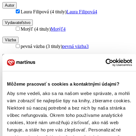
Autor
Laura Filipová (4 tituly)
Laura Filipová
4
Vydavateľstvo
Motýľ (4 tituly)
Motýľ
4
Väzba
pevná väzba (3 tituly)
pevná väzba
3
Formát
E-kniha: PDF (1 titul)
E-kniha: PDF
1
E-kniha: EPUB (1 titul)
E-kniha: EPUB
1
E-kniha: MOBI (1 titul)
E-kniha: MOBI
1
Môžeme pracovať s cookies a kontaktnými údajmi?
Zúžiť výber
Aby sme vedeli, ako sa na našom webe správate, a mohli
Zoradiť
vám zobraziť tie najlepšie tipy na knihy, zbierame cookies.
Niektoré sú naozaj potrebné a bez nich by naša stránka
vôbec nefungovala. Okrem toho používame analytické
cookies, ktoré nám umožňujú zisťovať, ako náš web
Bestsellery
funguje, a stále ho pre vás zlepšovať. Personalizačné
Top hodnotené