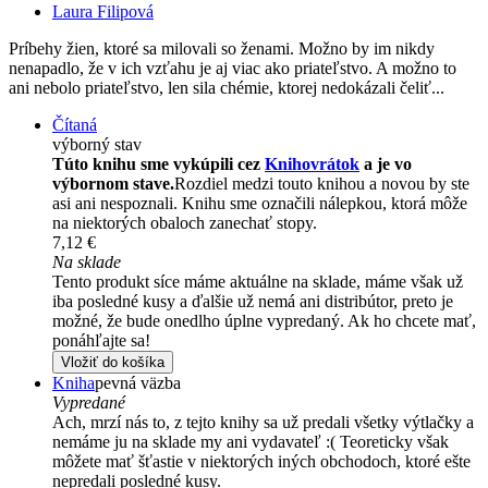
Laura Filipová
Príbehy žien, ktoré sa milovali so ženami. Možno by im nikdy
nenapadlo, že v ich vzťahu je aj viac ako priateľstvo. A možno to
ani nebolo priateľstvo, len sila chémie, ktorej nedokázali čeliť...
Čítaná
výborný stav
Túto knihu sme vykúpili cez
Knihovrátok
a je vo
výbornom stave.
Rozdiel medzi touto knihou a novou by ste
asi ani nespoznali. Knihu sme označili nálepkou, ktorá môže
na niektorých obaloch zanechať stopy.
7,12 €
Na sklade
Tento produkt síce máme aktuálne na sklade, máme však už
iba posledné kusy a ďalšie už nemá ani distribútor, preto je
možné, že bude onedlho úplne vypredaný. Ak ho chcete mať,
ponáhľajte sa!
Vložiť do košíka
Kniha
pevná väzba
Vypredané
Ach, mrzí nás to, z tejto knihy sa už predali všetky výtlačky a
nemáme ju na sklade my ani vydavateľ :( Teoreticky však
môžete mať šťastie v niektorých iných obchodoch, ktoré ešte
nepredali posledné kusy.