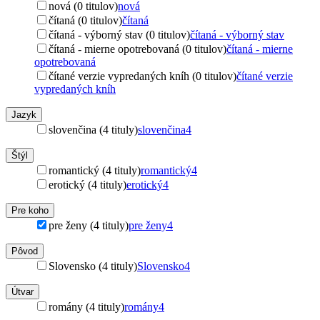
nová (0 titulov)
nová
čítaná (0 titulov)
čítaná
čítaná - výborný stav (0 titulov)
čítaná - výborný stav
čítaná - mierne opotrebovaná (0 titulov)
čítaná - mierne
opotrebovaná
čítané verzie vypredaných kníh (0 titulov)
čítané verzie
vypredaných kníh
Jazyk
slovenčina (4 tituly)
slovenčina
4
Štýl
romantický (4 tituly)
romantický
4
erotický (4 tituly)
erotický
4
Pre koho
pre ženy (4 tituly)
pre ženy
4
Pôvod
Slovensko (4 tituly)
Slovensko
4
Útvar
romány (4 tituly)
romány
4