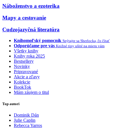
Náboženstvo a ezoterika
Mapy a cestovanie
Cudzojazyčná literatúra
Knihomoľský pomocník
Spýtajte sa Sherlocka, čo čítať
Odporúčame pre vás
Knižné tipy ušité na mieru vám
Všetky knihy
Knihy roka 2025
Bestsellery
Novinky
Pripravované
Akcie a zľavy
Kolekcie
BookTok
Mám záujem o titul
Top autori
Dominik Dán
Julie Caplin
Rebecca Yarros