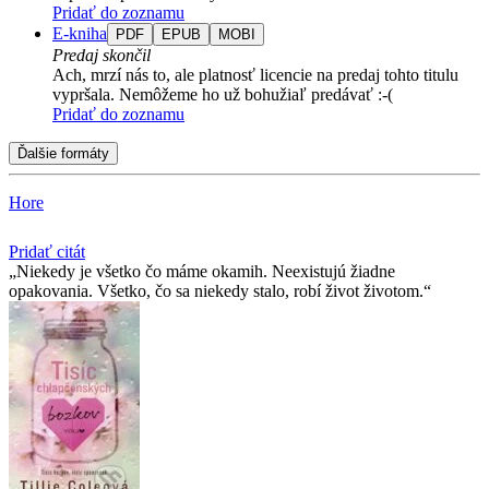
Pridať do zoznamu
E-kniha
PDF
EPUB
MOBI
Predaj skončil
Ach, mrzí nás to, ale platnosť licencie na predaj tohto titulu
vypršala. Nemôžeme ho už bohužiaľ predávať :-(
Pridať do zoznamu
Ďalšie formáty
Hore
Pridať citát
Niekedy je všetko čo máme okamih. Neexistujú žiadne
opakovania. Všetko, čo sa niekedy stalo, robí život životom.