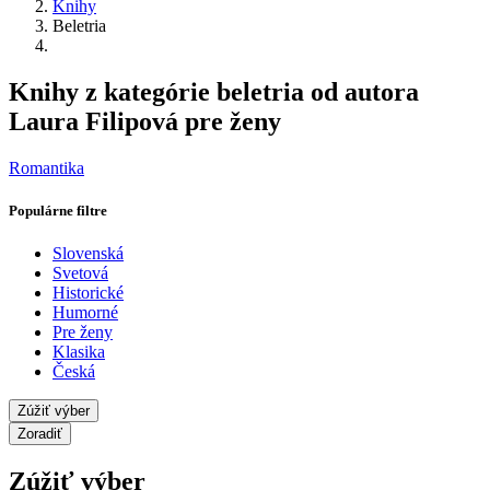
Knihy
Beletria
Knihy z kategórie beletria od autora
Laura Filipová pre ženy
Romantika
Populárne filtre
Slovenská
Svetová
Historické
Humorné
Pre ženy
Klasika
Česká
Zúžiť výber
Zoradiť
Zúžiť výber