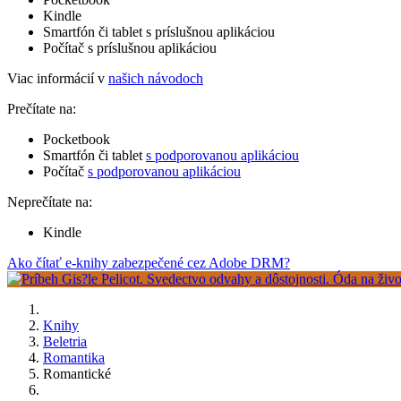
Kindle
Smartfón či tablet s príslušnou aplikáciou
Počítač s príslušnou aplikáciou
Viac informácií v
našich návodoch
Prečítate na:
Pocketbook
Smartfón či tablet
s podporovanou aplikáciou
Počítač
s podporovanou aplikáciou
Neprečítate na:
Kindle
Ako čítať e-knihy zabezpečené cez Adobe DRM?
Knihy
Beletria
Romantika
Romantické