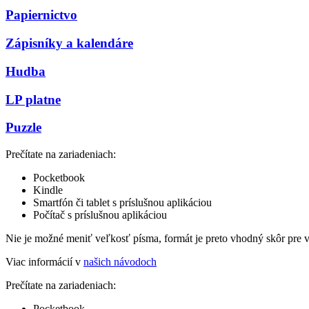
Papiernictvo
Zápisníky a kalendáre
Hudba
LP platne
Puzzle
Prečítate na zariadeniach:
Pocketbook
Kindle
Smartfón či tablet s príslušnou aplikáciou
Počítač s príslušnou aplikáciou
Nie je možné meniť veľkosť písma, formát je preto vhodný skôr pre 
Viac informácií v
našich návodoch
Prečítate na zariadeniach:
Pocketbook