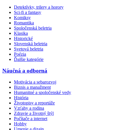
Detektívky, trilery a horory
Sci-fi a fantasy
Komiksy
Romantika
Spoločenská beletria
Klasika
Historické
Slovenská beletria
Svetová beletria
Poézia
Ďalšie kategórie
Náučná a odborná
Motivácia a sebarozvoj
Biznis a manažment
Humanitné a spoločenské vedy
História
Životopisy a reportáže
Vzťahy a rodina
Zdravie a životný štýl
Počítače a internet
Hobby
Umenie a dizajn