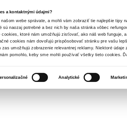
es a kontaktnými údajmi?
našom webe správate, a mohli vám zobraziť tie najlepšie tipy n
é sú naozaj potrebné a bez nich by naša stránka vôbec nefung
 cookies, ktoré nám umožňujú zisťovať, ako náš web funguje, a 
ačné cookies nám dovoľujú prispôsobovať stránku pre vašu lepši
zas umožňujú zobrazenie relevantnej reklamy. Niektoré údaje z
y nám pomohlo, keby sme mohli používať všetky tieto cookies. 
ersonalizačné
Analytické
Marketi