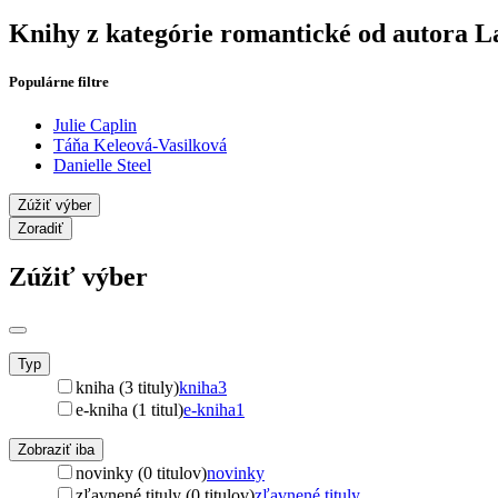
Knihy z kategórie romantické od autora L
Populárne filtre
Julie Caplin
Táňa Keleová-Vasilková
Danielle Steel
Zúžiť výber
Zoradiť
Zúžiť výber
Typ
kniha (3 tituly)
kniha
3
e-kniha (1 titul)
e-kniha
1
Zobraziť iba
novinky (0 titulov)
novinky
zľavnené tituly (0 titulov)
zľavnené tituly