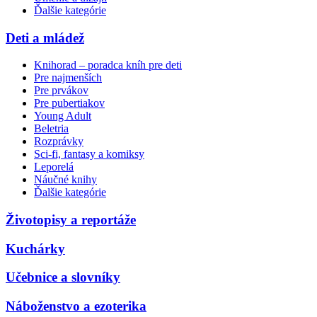
Ďalšie kategórie
Deti a mládež
Knihorad – poradca kníh pre deti
Pre najmenších
Pre prvákov
Pre pubertiakov
Young Adult
Beletria
Rozprávky
Sci-fi, fantasy a komiksy
Leporelá
Náučné knihy
Ďalšie kategórie
Životopisy a reportáže
Kuchárky
Učebnice a slovníky
Náboženstvo a ezoterika