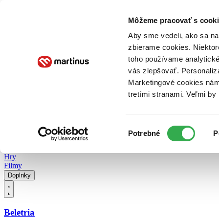
Doručenie
Kníhkupectvá
Knihovrátok
Poukážky
Knižný blog
Kontakt
Môžeme pracovať s cooki
Aby sme vedeli, ako sa na 
zbierame cookies. Niektor
E-knihy
Audioknihy
Hry
Filmy
Knihy
Doplnky
toho používame analytické
vás zlepšovať. Personaliz
Vyhľadávanie
Marketingové cookies nám 
tretími stranami. Veľmi b
Prihlásiť
Vyhľadávanie
Výber
Knihy
Potrebné
P
súhlasu
E-knihy
Audioknihy
Hry
Filmy
Doplnky
Beletria