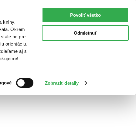
Povoliť všetko
a knihy,
ovala. Okrem
Odmietnuť
stále ho pre
u orientáciu.
dieľame aj s
Ďakujeme!
ngové
Zobraziť detaily