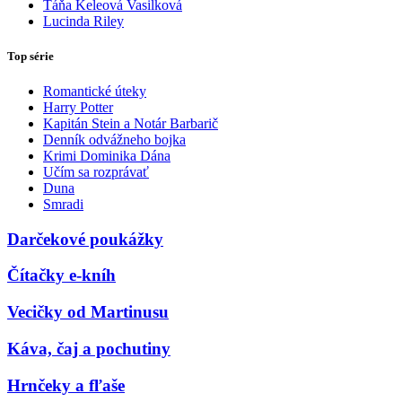
Táňa Keleová Vasilková
Lucinda Riley
Top série
Romantické úteky
Harry Potter
Kapitán Stein a Notár Barbarič
Denník odvážneho bojka
Krimi Dominika Dána
Učím sa rozprávať
Duna
Smradi
Darčekové poukážky
Čítačky e-kníh
Vecičky od Martinusu
Káva, čaj a pochutiny
Hrnčeky a fľaše