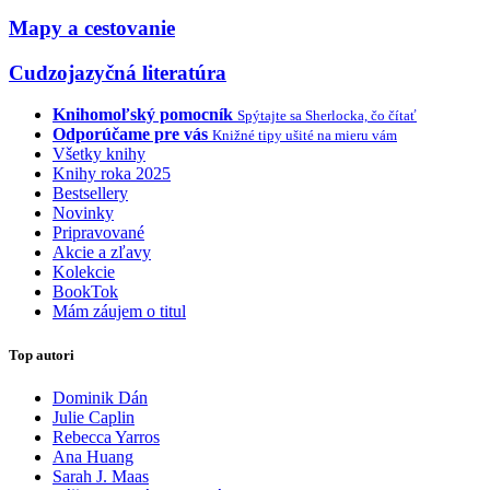
Mapy a cestovanie
Cudzojazyčná literatúra
Knihomoľský pomocník
Spýtajte sa Sherlocka, čo čítať
Odporúčame pre vás
Knižné tipy ušité na mieru vám
Všetky knihy
Knihy roka 2025
Bestsellery
Novinky
Pripravované
Akcie a zľavy
Kolekcie
BookTok
Mám záujem o titul
Top autori
Dominik Dán
Julie Caplin
Rebecca Yarros
Ana Huang
Sarah J. Maas