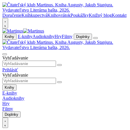
Doručenie
Kníhkupectvá
Knihovrátok
Poukážky
Knižný blog
Kontakt
E-knihy
Audioknihy
Hry
Filmy
Knihy
Doplnky
Vyhľadávanie
Prihlásiť
Vyhľadávanie
Knihy
E-knihy
Audioknihy
Hry
Filmy
Doplnky