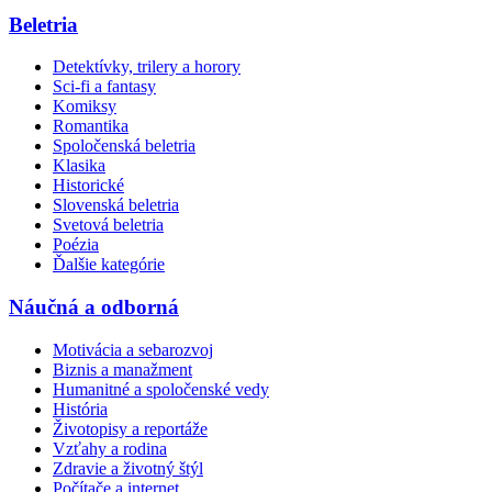
Beletria
Detektívky, trilery a horory
Sci-fi a fantasy
Komiksy
Romantika
Spoločenská beletria
Klasika
Historické
Slovenská beletria
Svetová beletria
Poézia
Ďalšie kategórie
Náučná a odborná
Motivácia a sebarozvoj
Biznis a manažment
Humanitné a spoločenské vedy
História
Životopisy a reportáže
Vzťahy a rodina
Zdravie a životný štýl
Počítače a internet