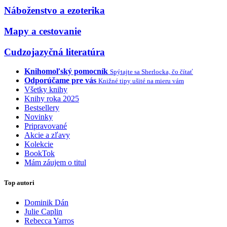
Náboženstvo a ezoterika
Mapy a cestovanie
Cudzojazyčná literatúra
Knihomoľský pomocník
Spýtajte sa Sherlocka, čo čítať
Odporúčame pre vás
Knižné tipy ušité na mieru vám
Všetky knihy
Knihy roka 2025
Bestsellery
Novinky
Pripravované
Akcie a zľavy
Kolekcie
BookTok
Mám záujem o titul
Top autori
Dominik Dán
Julie Caplin
Rebecca Yarros