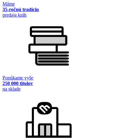
Máme
35-ročnú tradíciu
predaja kníh
Ponúkame vyše
250 000 titulov
na sklade