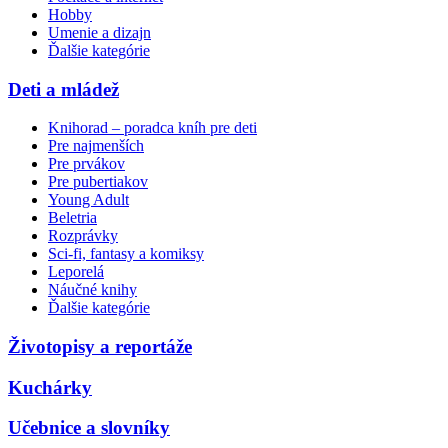
Hobby
Umenie a dizajn
Ďalšie kategórie
Deti a mládež
Knihorad – poradca kníh pre deti
Pre najmenších
Pre prvákov
Pre pubertiakov
Young Adult
Beletria
Rozprávky
Sci-fi, fantasy a komiksy
Leporelá
Náučné knihy
Ďalšie kategórie
Životopisy a reportáže
Kuchárky
Učebnice a slovníky