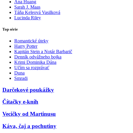
Ana Huang
Sarah J. Maas
Táňa Keleová Vasilková
Lucinda Riley
Top série
Romantické úteky
Harry Potter
Kapitán Stein a Notár Barbarič
Denník odvážneho bojka
Krimi Dominika Dána
Učím sa rozprávať
Duna
Smradi
Darčekové poukážky
Čítačky e-kníh
Vecičky od Martinusu
Káva, čaj a pochutiny