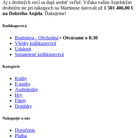
Aj z drobných vecí sa dajú urobiť veľké. Vďaka vašim Anjelským
drobným ste pri nákupoch na Martinuse darovali už
1 501 406,00 €
na Dobrého Anjela
. Ďakujeme!
Kníhkupectvá
Bratislava - Obchodná
• Otvárame o 8:30
Všetky kníhkupectvá
Udalosti
Spriatelené kníhkupectvá
Kategórie
Knihy
E-knihy
Audioknihy
Hry
Filmy
Doplnky
Nakupujte u nás
Doručenie
Platba