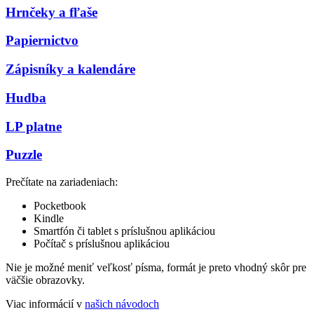
Hrnčeky a fľaše
Papiernictvo
Zápisníky a kalendáre
Hudba
LP platne
Puzzle
Prečítate na zariadeniach:
Pocketbook
Kindle
Smartfón či tablet s príslušnou aplikáciou
Počítač s príslušnou aplikáciou
Nie je možné meniť veľkosť písma, formát je preto vhodný skôr pre
väčšie obrazovky.
Viac informácií v
našich návodoch