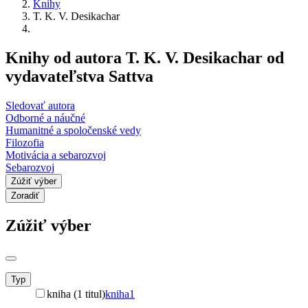
Knihy
T. K. V. Desikachar
Knihy od autora T. K. V. Desikachar od
vydavateľstva Sattva
Sledovať autora
Odborné a náučné
Humanitné a spoločenské vedy
Filozofia
Motivácia a sebarozvoj
Sebarozvoj
Zúžiť výber
Zoradiť
Zúžiť výber
Typ
kniha (1 titul)
kniha
1