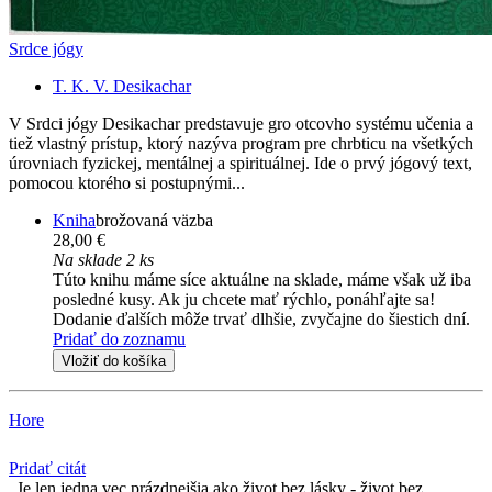
Srdce jógy
T. K. V. Desikachar
V Srdci jógy Desikachar predstavuje gro otcovho systému učenia a
tiež vlastný prístup, ktorý nazýva program pre chrbticu na všetkých
úrovniach fyzickej, mentálnej a spirituálnej. Ide o prvý jógový text,
pomocou ktorého si postupnými...
Kniha
brožovaná väzba
28,00 €
Na sklade 2 ks
Túto knihu máme síce aktuálne na sklade, máme však už iba
posledné kusy. Ak ju chcete mať rýchlo, ponáhľajte sa!
Dodanie ďalších môže trvať dlhšie, zvyčajne do šiestich dní.
Pridať do zoznamu
Vložiť do košíka
Hore
Pridať citát
Je len jedna vec prázdnejšia ako život bez lásky - život bez