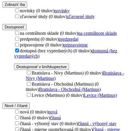
Zobraziť iba
novinky (0 titulov)
novinky
zľavnené tituly (0 titulov)
zľavnené tituly
Dostupnosť
na centrálnom sklade (0 titulov)
na centrálnom sklade
predpredaj (0 titulov)
predpredaj
pripravujeme (0 titulov)
pripravujeme
dostupná (bez vypredaných) (0 titulov)
dostupná (bez
vypredaných)
Dostupnosť v kníhkupectve
Bratislava - Nivy (Martinus) (0 titulov)
Bratislava -
Nivy (Martinus)
Bratislava - Obchodná (Martinus) (0
titulov)
Bratislava - Obchodná (Martinus)
Levice (Martinus) (0 titulov)
Levice (Martinus)
Nové / čítané
nová (0 titulov)
nová
čítaná (0 titulov)
čítaná
čítaná - výborný stav (0 titulov)
čítaná - výborný stav
čítaná - mierne opotrebovaná (0 titulov)
čítaná - mierne