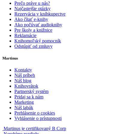
Prečo práve u nás?
Najčastejšie otázky
Rezervácia v kníhkupectve
Ako čítať e-knihy
Ako počúvať audioknihy
Pre školy a knižnice
Reklamácie
Knihomoľský pomocník
Odstúpiť od zmluvy
Martinus
Kontakty
Náš príbeh
Náš blog
Knihovrátok
Partnerský systém
Pridaj sa k nám
Marketing
Náš labák
Prehlásenie o cookies
Vyhlásenie o prístupnosti
Martinus je certifikovaný B Corp
Nerobíme rozdiely