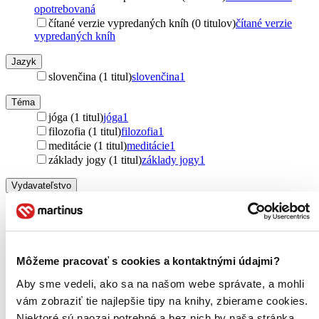
opotrebovaná
čítané verzie vypredaných kníh (0 titulov)
čítané verzie
vypredaných kníh
Jazyk
slovenčina (1 titul)
slovenčina
1
Téma
jóga (1 titul)
jóga
1
filozofia (1 titul)
filozofia
1
meditácie (1 titul)
meditácie
1
základy jogy (1 titul)
základy jogy
1
Vydavateľstvo
Sattva (1 titul)
Sattva
1
Väzba
brožovaná väzba (1 titul)
brožovaná väzba
1
Môžeme pracovať s cookies a kontaktnými údajmi?
Zúžiť výber
Aby sme vedeli, ako sa na našom webe správate, a mohli
Zoradiť
vám zobraziť tie najlepšie tipy na knihy, zbierame cookies.
Niektoré sú naozaj potrebné a bez nich by naša stránka