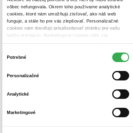
vôbec nefungovala. Okrem toho používame analytické
cookies, ktoré nám umožňujú zisťovať, ako náš web
Bestsellery
funguje, a stále ho pre vás zlepšovať. Personalizačné
Top hodnotené
cookies nám dovoľujú prispôsobovať stránku pre vašu
Novinky
Najdrahšie
lepšiu orientáciu. Marketingové cookies nám zas
Najlacnejšie
umožňujú zobrazenie relevantnej reklamy. Niektoré údaje
Najvyššia zľava
zdieľame aj s tretími stranami. Veľmi by nám pomohlo,
Výber
keby sme mohli používať všetky tieto cookies. Ďakujeme!
Potrebné
súhlasu
Použité filtre
Zrušiť filtre
Vydavateľstvo Sattva
dostupné
Personalizačné
Analytické
Marketingové