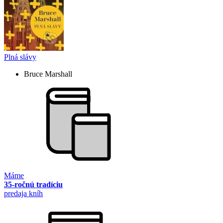
Plná slávy
Bruce Marshall
Máme
35-ročnú tradíciu
predaja kníh