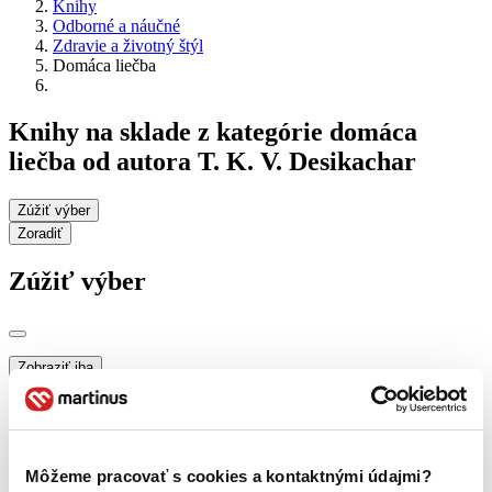
Knihy
Odborné a náučné
Zdravie a životný štýl
Domáca liečba
Knihy na sklade z kategórie domáca
liečba od autora T. K. V. Desikachar
Zúžiť výber
Zoradiť
Zúžiť výber
Zobraziť iba
novinky (0 titulov)
novinky
zľavnené tituly (0 titulov)
zľavnené tituly
Dostupnosť
na centrálnom sklade (0 titulov)
na centrálnom sklade
Môžeme pracovať s cookies a kontaktnými údajmi?