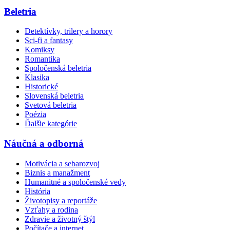
Beletria
Detektívky, trilery a horory
Sci-fi a fantasy
Komiksy
Romantika
Spoločenská beletria
Klasika
Historické
Slovenská beletria
Svetová beletria
Poézia
Ďalšie kategórie
Náučná a odborná
Motivácia a sebarozvoj
Biznis a manažment
Humanitné a spoločenské vedy
História
Životopisy a reportáže
Vzťahy a rodina
Zdravie a životný štýl
Počítače a internet