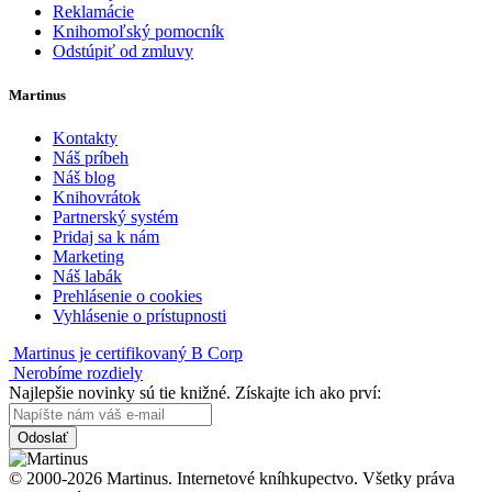
Reklamácie
Knihomoľský pomocník
Odstúpiť od zmluvy
Martinus
Kontakty
Náš príbeh
Náš blog
Knihovrátok
Partnerský systém
Pridaj sa k nám
Marketing
Náš labák
Prehlásenie o cookies
Vyhlásenie o prístupnosti
Martinus je certifikovaný B Corp
Nerobíme rozdiely
Najlepšie novinky sú tie knižné. Získajte ich ako prví:
Odoslať
© 2000-2026 Martinus. Internetové kníhkupectvo. Všetky práva