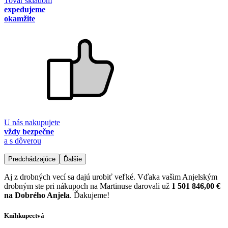
Tovar skladom
expedujeme
okamžite
U nás nakupujete
vždy bezpečne
a s dôverou
Predchádzajúce
Ďalšie
Aj z drobných vecí sa dajú urobiť veľké. Vďaka vašim Anjelským
drobným ste pri nákupoch na Martinuse darovali už
1 501 846,00 €
na Dobrého Anjela
. Ďakujeme!
Kníhkupectvá