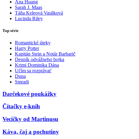
Ana Huang
Sarah J. Maas
Táňa Keleová Vasilková
Lucinda Riley
Top série
Romantické úteky
Harry Potter
Kapitán Stein a Notár Barbarič
Denník odvážneho bojka
Krimi Dominika Dána
Učím sa rozprávať
Duna
Smradi
Darčekové poukážky
Čítačky e-kníh
Vecičky od Martinusu
Káva, čaj a pochutiny