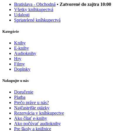
Bratislava - Obchodná
• Zatvorené do zajtra 10:00
Všetky kníhkupectvá
Udalosti
Spriatelené kníhkupectvá
Kategórie
Knihy
E-knihy
Audioknihy
Hry
Filmy
Doplnky
Nakupujte u nás
Doručenie
Platba
Prečo práve u nás?
Najčastejšie otázky
Rezervácia v kníhkupectve
Ako čítať e-knihy
Ako počúvať audioknihy
Pre školy a knižnice