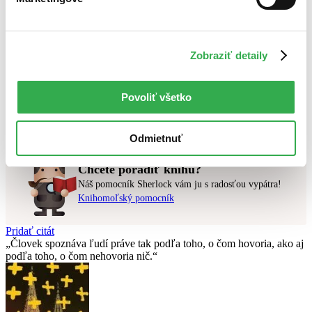
Najdrahšie
Najlacnejšie
Najvyššia zľava
Zobraziť detaily
Použité filtre
Zrušiť filtre
Autor T. K. V. Desikachar
na sklade
Povoliť všetko
Nebol nájdený
žiadny titul
vyhovujúci zadaným podmienkam.
Skúste prosím zmeniť vyhľadávaný výraz.
Odmietnuť
Chcete poradiť knihu?
Náš pomocník Sherlock vám ju s radosťou vypátra!
Knihomoľský pomocník
Pridať citát
Človek spoznáva ľudí práve tak podľa toho, o čom hovoria, ako aj
podľa toho, o čom nehovoria nič.