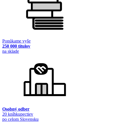
Ponúkame vyše
250 000 titulov
na sklade
Osobný odber
20 kníhkupectiev
po celom Slovensku