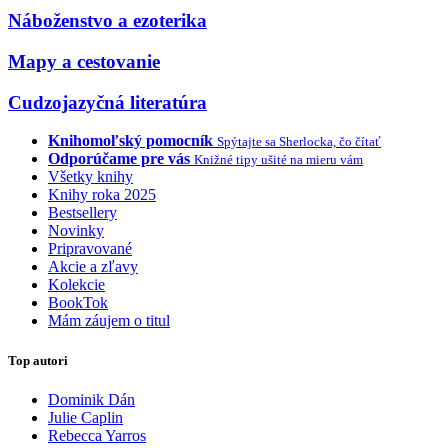
Náboženstvo a ezoterika
Mapy a cestovanie
Cudzojazyčná literatúra
Knihomoľský pomocník
Spýtajte sa Sherlocka, čo čítať
Odporúčame pre vás
Knižné tipy ušité na mieru vám
Všetky knihy
Knihy roka 2025
Bestsellery
Novinky
Pripravované
Akcie a zľavy
Kolekcie
BookTok
Mám záujem o titul
Top autori
Dominik Dán
Julie Caplin
Rebecca Yarros