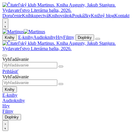
Doručenie
Kníhkupectvá
Knihovrátok
Poukážky
Knižný blog
Kontakt
E-knihy
Audioknihy
Hry
Filmy
Knihy
Doplnky
Vyhľadávanie
Prihlásiť
Vyhľadávanie
Knihy
E-knihy
Audioknihy
Hry
Filmy
Doplnky