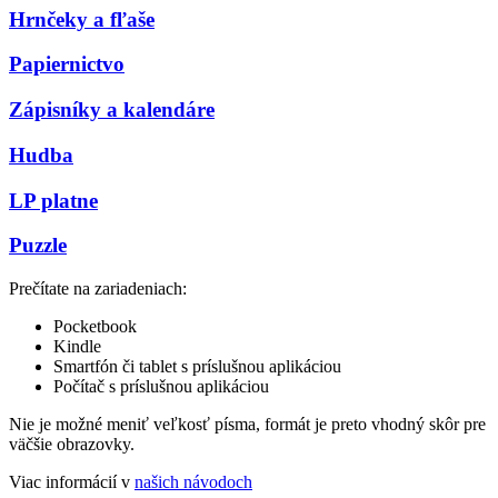
Hrnčeky a fľaše
Papiernictvo
Zápisníky a kalendáre
Hudba
LP platne
Puzzle
Prečítate na zariadeniach:
Pocketbook
Kindle
Smartfón či tablet s príslušnou aplikáciou
Počítač s príslušnou aplikáciou
Nie je možné meniť veľkosť písma, formát je preto vhodný skôr pre
väčšie obrazovky.
Viac informácií v
našich návodoch