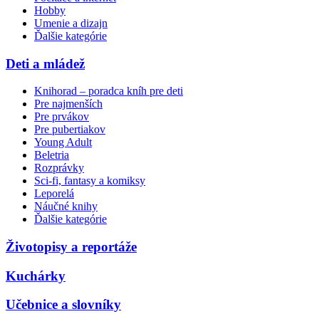
Hobby
Umenie a dizajn
Ďalšie kategórie
Deti a mládež
Knihorad – poradca kníh pre deti
Pre najmenších
Pre prvákov
Pre pubertiakov
Young Adult
Beletria
Rozprávky
Sci-fi, fantasy a komiksy
Leporelá
Náučné knihy
Ďalšie kategórie
Životopisy a reportáže
Kuchárky
Učebnice a slovníky