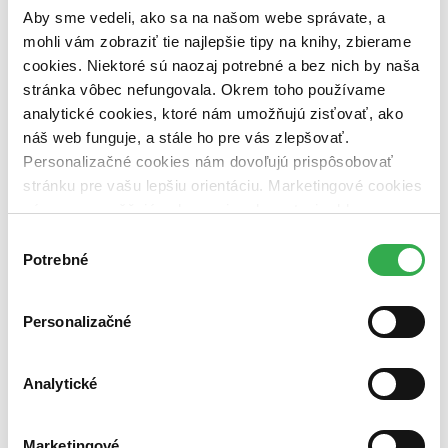
predpredaj (0 titulov)
predpredaj
Aby sme vedeli, ako sa na našom webe správate, a
pripravujeme (0 titulov)
pripravujeme
mohli vám zobraziť tie najlepšie tipy na knihy, zbierame
dostupná (bez vypredaných) (0 titulov)
dostupná (bez
vypredaných)
cookies. Niektoré sú naozaj potrebné a bez nich by naša
stránka vôbec nefungovala. Okrem toho používame
Nové / čítané
analytické cookies, ktoré nám umožňujú zisťovať, ako
nová (0 titulov)
nová
náš web funguje, a stále ho pre vás zlepšovať.
čítaná (0 titulov)
čítaná
čítaná - výborný stav (0 titulov)
čítaná - výborný stav
Personalizačné cookies nám dovoľujú prispôsobovať
čítaná - mierne opotrebovaná (0 titulov)
čítaná - mierne
stránku pre vašu lepšiu orientáciu. Marketingové cookies
opotrebovaná
nám zas umožňujú zobrazenie relevantnej reklamy.
čítané verzie vypredaných kníh (0 titulov)
čítané verzie
Niektoré údaje zdieľame aj s tretími stranami. Veľmi by
vypredaných kníh
Výber
nám pomohlo, keby sme mohli používať všetky tieto
Potrebné
súhlasu
Zúžiť výber
cookies. Ďakujeme!
Zoradiť
Personalizačné
Analytické
Bestsellery
Top hodnotené
Novinky
Marketingové