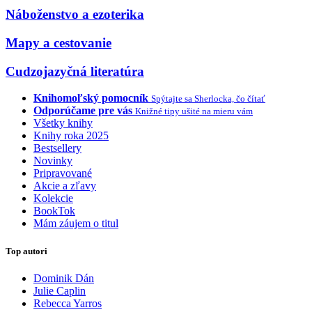
Náboženstvo a ezoterika
Mapy a cestovanie
Cudzojazyčná literatúra
Knihomoľský pomocník
Spýtajte sa Sherlocka, čo čítať
Odporúčame pre vás
Knižné tipy ušité na mieru vám
Všetky knihy
Knihy roka 2025
Bestsellery
Novinky
Pripravované
Akcie a zľavy
Kolekcie
BookTok
Mám záujem o titul
Top autori
Dominik Dán
Julie Caplin
Rebecca Yarros