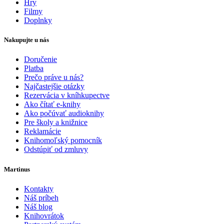
Hry
Filmy
Doplnky
Nakupujte u nás
Doručenie
Platba
Prečo práve u nás?
Najčastejšie otázky
Rezervácia v kníhkupectve
Ako čítať e-knihy
Ako počúvať audioknihy
Pre školy a knižnice
Reklamácie
Knihomoľský pomocník
Odstúpiť od zmluvy
Martinus
Kontakty
Náš príbeh
Náš blog
Knihovrátok