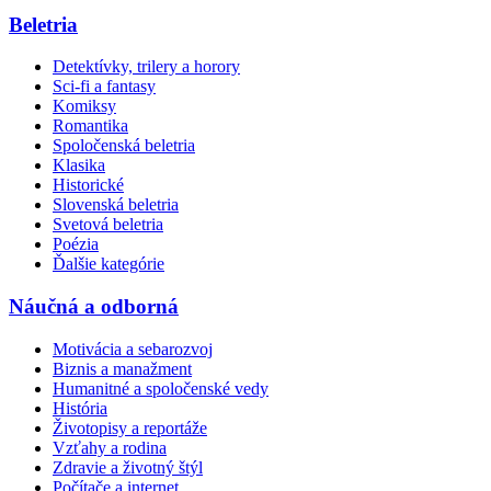
Beletria
Detektívky, trilery a horory
Sci-fi a fantasy
Komiksy
Romantika
Spoločenská beletria
Klasika
Historické
Slovenská beletria
Svetová beletria
Poézia
Ďalšie kategórie
Náučná a odborná
Motivácia a sebarozvoj
Biznis a manažment
Humanitné a spoločenské vedy
História
Životopisy a reportáže
Vzťahy a rodina
Zdravie a životný štýl
Počítače a internet