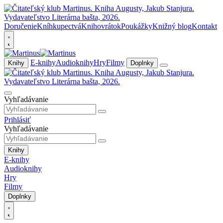
Doručenie
Kníhkupectvá
Knihovrátok
Poukážky
Knižný blog
Kontakt
E-knihy
Audioknihy
Hry
Filmy
Knihy
Doplnky
Vyhľadávanie
Prihlásiť
Vyhľadávanie
Knihy
E-knihy
Audioknihy
Hry
Filmy
Doplnky