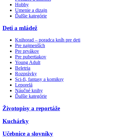
Hobby
Umenie a dizajn
Ďalšie kategórie
Deti a mládež
Knihorad – poradca kníh pre deti
Pre najmenších
Pre prvákov
Pre pubertiakov
Young Adult
Beletria
Rozprávky
Sci-fi, fantasy a komiksy
Leporelá
Náučné knihy
Ďalšie kategórie
Životopisy a reportáže
Kuchárky
Učebnice a slovníky