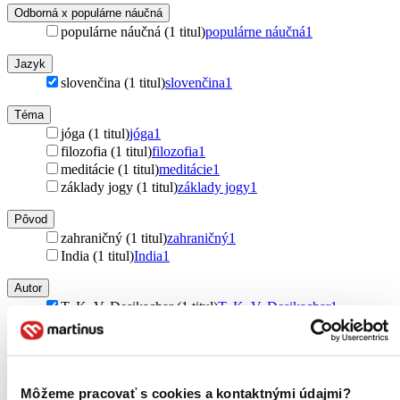
Odborná x populárne náučná
populárne náučná (1 titul)
populárne náučná
1
Jazyk
slovenčina (1 titul)
slovenčina
1
Téma
jóga (1 titul)
jóga
1
filozofia (1 titul)
filozofia
1
meditácie (1 titul)
meditácie
1
základy jogy (1 titul)
základy jogy
1
Pôvod
zahraničný (1 titul)
zahraničný
1
India (1 titul)
India
1
Autor
T. K. V. Desikachar (1 titul)
T. K. V. Desikachar
1
Vydavateľstvo
Sattva (1 titul)
Sattva
1
Väzba
Môžeme pracovať s cookies a kontaktnými údajmi?