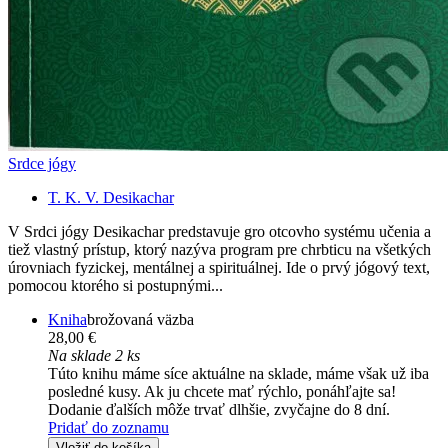
Srdce jógy
T. K. V. Desikachar
V Srdci jógy Desikachar predstavuje gro otcovho systému učenia a
tiež vlastný prístup, ktorý nazýva program pre chrbticu na všetkých
úrovniach fyzickej, mentálnej a spirituálnej. Ide o prvý jógový text,
pomocou ktorého si postupnými...
Kniha
brožovaná väzba
28,00 €
Na sklade 2 ks
Túto knihu máme síce aktuálne na sklade, máme však už iba
posledné kusy. Ak ju chcete mať rýchlo, ponáhľajte sa!
Dodanie ďalších môže trvať dlhšie, zvyčajne do 8 dní.
Pridať do zoznamu
Vložiť do košíka