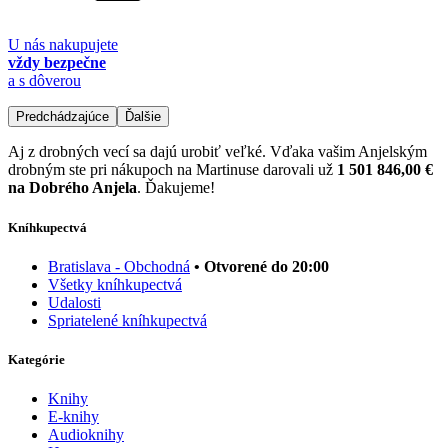
U nás nakupujete
vždy bezpečne
a s dôverou
Predchádzajúce
Ďalšie
Aj z drobných vecí sa dajú urobiť veľké. Vďaka vašim Anjelským
drobným ste pri nákupoch na Martinuse darovali už
1 501 846,00 €
na Dobrého Anjela
. Ďakujeme!
Kníhkupectvá
Bratislava - Obchodná
• Otvorené do 20:00
Všetky kníhkupectvá
Udalosti
Spriatelené kníhkupectvá
Kategórie
Knihy
E-knihy
Audioknihy