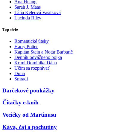
Ana Huang
Sarah J. Maas
Táňa Keleová Vasilková
Lucinda Riley
Top série
Romantické úteky
Harry Potter
Kapitán Stein a Notár Barbarič
Denník odvážneho bojka
Krimi Dominika Dána
Učím sa rozprávať
Duna
Smradi
Darčekové poukážky
Čítačky e-kníh
Vecičky od Martinusu
Káva, čaj a pochutiny