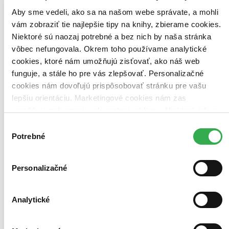
brožovaná väzba (1 titul)
brožovaná väzba
1
Aby sme vedeli, ako sa na našom webe správate, a mohli
Zúžiť výber
vám zobraziť tie najlepšie tipy na knihy, zbierame cookies.
Niektoré sú naozaj potrebné a bez nich by naša stránka
Zoradiť
vôbec nefungovala. Okrem toho používame analytické
cookies, ktoré nám umožňujú zisťovať, ako náš web
funguje, a stále ho pre vás zlepšovať. Personalizačné
cookies nám dovoľujú prispôsobovať stránku pre vašu
Bestsellery
lepšiu orientáciu. Marketingové cookies nám zas
Top hodnotené
umožňujú zobrazenie relevantnej reklamy. Niektoré údaje
Novinky
Najdrahšie
zdieľame aj s tretími stranami. Veľmi by nám pomohlo,
Výber
Najlacnejšie
keby sme mohli používať všetky tieto cookies. Ďakujeme!
Potrebné
súhlasu
Najvyššia zľava
Použité filtre
Personalizačné
Zrušiť filtre
Autor T. K. V. Desikachar
V slovenskom jazyku
Analytické