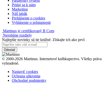
Partnerský systém
Pridaj sa k nám
Marketing
Náš labák
Prehlásenie o cookies
Vyhlásenie o prístupnosti
Martinus je certifikovaný B Corp
Nerobíme rozdiely
Najlepšie novinky sú tie knižné. Získajte ich ako prví:
Odoslať
© 2000-2026 Martinus. Internetové kníhkupectvo. Všetky práva
vyhradené.
Nastaviť cookies
Ochrana súkromia
Obchodné podmienky