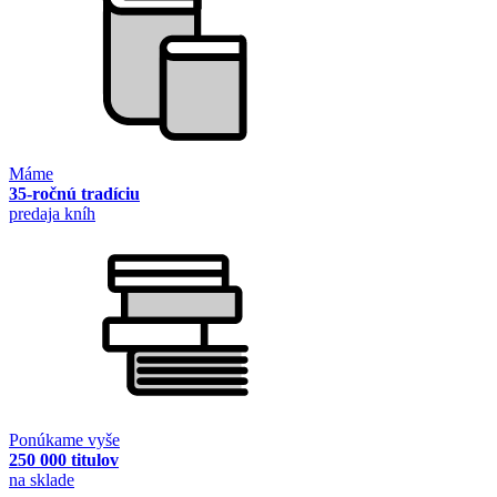
Máme
35-ročnú tradíciu
predaja kníh
Ponúkame vyše
250 000 titulov
na sklade