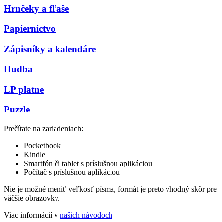
Hrnčeky a fľaše
Papiernictvo
Zápisníky a kalendáre
Hudba
LP platne
Puzzle
Prečítate na zariadeniach:
Pocketbook
Kindle
Smartfón či tablet s príslušnou aplikáciou
Počítač s príslušnou aplikáciou
Nie je možné meniť veľkosť písma, formát je preto vhodný skôr pre
väčšie obrazovky.
Viac informácií v
našich návodoch