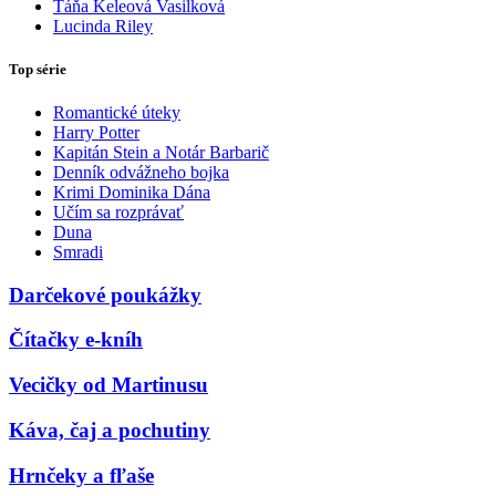
Táňa Keleová Vasilková
Lucinda Riley
Top série
Romantické úteky
Harry Potter
Kapitán Stein a Notár Barbarič
Denník odvážneho bojka
Krimi Dominika Dána
Učím sa rozprávať
Duna
Smradi
Darčekové poukážky
Čítačky e-kníh
Vecičky od Martinusu
Káva, čaj a pochutiny
Hrnčeky a fľaše