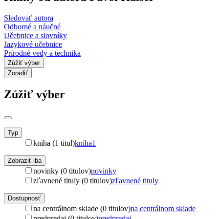
Sledovať autora
Odborné a náučné
Učebnice a slovníky
Jazykové učebnice
Prírodné vedy a technika
Zúžiť výber
Zoradiť
Zúžiť výber
Typ
kniha (1 titul)
kniha
1
Zobraziť iba
novinky (0 titulov)
novinky
zľavnené tituly (0 titulov)
zľavnené tituly
Dostupnosť
na centrálnom sklade (0 titulov)
na centrálnom sklade
predpredaj (0 titulov)
predpredaj