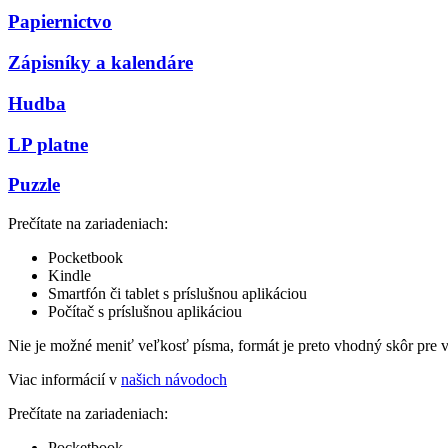
Papiernictvo
Zápisníky a kalendáre
Hudba
LP platne
Puzzle
Prečítate na zariadeniach:
Pocketbook
Kindle
Smartfón či tablet s príslušnou aplikáciou
Počítač s príslušnou aplikáciou
Nie je možné meniť veľkosť písma, formát je preto vhodný skôr pre 
Viac informácií v
našich návodoch
Prečítate na zariadeniach:
Pocketbook