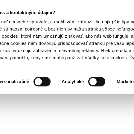
es a kontaktnými údajmi?
našom webe správate, a mohli vám zobraziť tie najlepšie tipy n
é sú naozaj potrebné a bez nich by naša stránka vôbec nefung
 cookies, ktoré nám umožňujú zisťovať, ako náš web funguje, a 
ačné cookies nám dovoľujú prispôsobovať stránku pre vašu lepši
zas umožňujú zobrazenie relevantnej reklamy. Niektoré údaje z
y nám pomohlo, keby sme mohli používať všetky tieto cookies. 
ersonalizačné
Analytické
Marketi