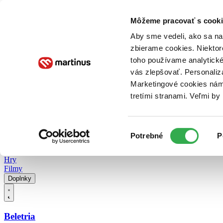
Doručenie
Kníhkupectvá
Knihovrátok
Poukážky
Knižný blog
Kontakt
Môžeme pracovať s cooki
Aby sme vedeli, ako sa na 
zbierame cookies. Niektor
E-knihy
Audioknihy
Hry
Filmy
Knihy
Doplnky
toho používame analytické
vás zlepšovať. Personaliz
Vyhľadávanie
Marketingové cookies nám 
tretími stranami. Veľmi b
Prihlásiť
Vyhľadávanie
Výber
Knihy
Potrebné
P
súhlasu
E-knihy
Audioknihy
Hry
Filmy
Doplnky
Beletria