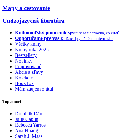
Mapy a cestovanie
Cudzojazyčná literatúra
Knihomoľský pomocník
Spýtajte sa Sherlocka, čo čítať
Odporúčame pre vás
Knižné tipy ušité na mieru vám
Všetky knihy
Knihy roka 2025
Bestsellery
Novinky
Pripravované
Akcie a zľavy
Kolekcie
BookTok
Mám záujem o titul
Top autori
Dominik Dán
Julie Caplin
Rebecca Yarros
Ana Huang
Sarah J. Maas