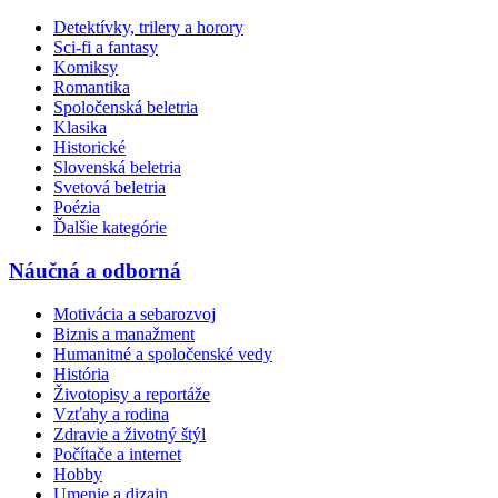
Detektívky, trilery a horory
Sci-fi a fantasy
Komiksy
Romantika
Spoločenská beletria
Klasika
Historické
Slovenská beletria
Svetová beletria
Poézia
Ďalšie kategórie
Náučná a odborná
Motivácia a sebarozvoj
Biznis a manažment
Humanitné a spoločenské vedy
História
Životopisy a reportáže
Vzťahy a rodina
Zdravie a životný štýl
Počítače a internet
Hobby
Umenie a dizajn