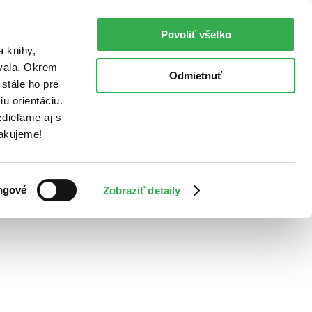
Povoliť všetko
a knihy,
ovala. Okrem
Odmietnuť
stále ho pre
u orientáciu.
dieľame aj s
Ďakujeme!
ngové
Zobraziť detaily