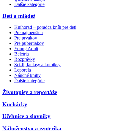
Ďalšie kategórie
Deti a mládež
Knihorad – poradca kníh pre deti
Pre najmenších
Pre prvákov
Pre pubertiakov
Young Adult
Beletria
Rozprávky
Sci-fi, fantasy a komiksy
Leporelá
Náučné knihy
Ďalšie kategórie
Životopisy a reportáže
Kuchárky
Učebnice a slovníky
Náboženstvo a ezoterika