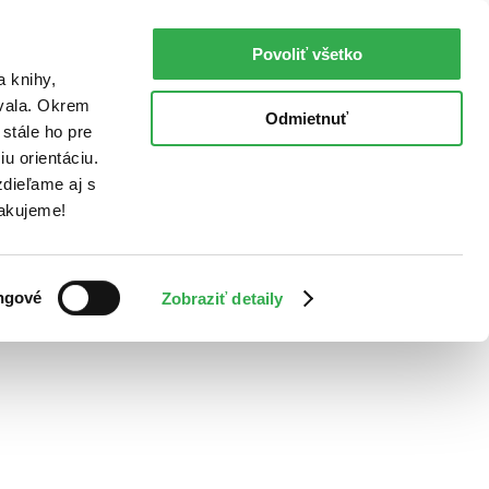
Povoliť všetko
a knihy,
ovala. Okrem
Odmietnuť
stále ho pre
u orientáciu.
dieľame aj s
Ďakujeme!
ngové
Zobraziť detaily