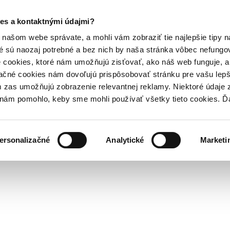
es a kontaktnými údajmi?
našom webe správate, a mohli vám zobraziť tie najlepšie tipy n
é sú naozaj potrebné a bez nich by naša stránka vôbec nefung
 cookies, ktoré nám umožňujú zisťovať, ako náš web funguje, a 
ačné cookies nám dovoľujú prispôsobovať stránku pre vašu lepši
zas umožňujú zobrazenie relevantnej reklamy. Niektoré údaje z
y nám pomohlo, keby sme mohli používať všetky tieto cookies. 
ersonalizačné
Analytické
Marketi