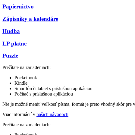
Papiernictvo
Zápisníky a kalendáre
Hudba
LP platne
Puzzle
Prečítate na zariadeniach:
Pocketbook
Kindle
Smartfón či tablet s príslušnou aplikáciou
Počítač s príslušnou aplikáciou
Nie je možné meniť veľkosť písma, formát je preto vhodný skôr pre 
Viac informácií v
našich návodoch
Prečítate na zariadeniach:
Pocketbook