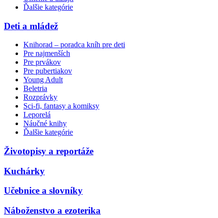
Ďalšie kategórie
Deti a mládež
Knihorad – poradca kníh pre deti
Pre najmenších
Pre prvákov
Pre pubertiakov
Young Adult
Beletria
Rozprávky
Sci-fi, fantasy a komiksy
Leporelá
Náučné knihy
Ďalšie kategórie
Životopisy a reportáže
Kuchárky
Učebnice a slovníky
Náboženstvo a ezoterika