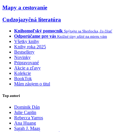
Mapy a cestovanie
Cudzojazyčná literatúra
Knihomoľský pomocník
Spýtajte sa Sherlocka, čo čítať
Odporúčame pre vás
Knižné tipy ušité na mieru vám
Všetky knihy
Knihy roka 2025
Bestsellery
Novinky
Pripravované
Akcie a zľavy
Kolekcie
BookTok
Mám záujem o titul
Top autori
Dominik Dán
Julie Caplin
Rebecca Yarros
Ana Huang
Sarah J. Maas