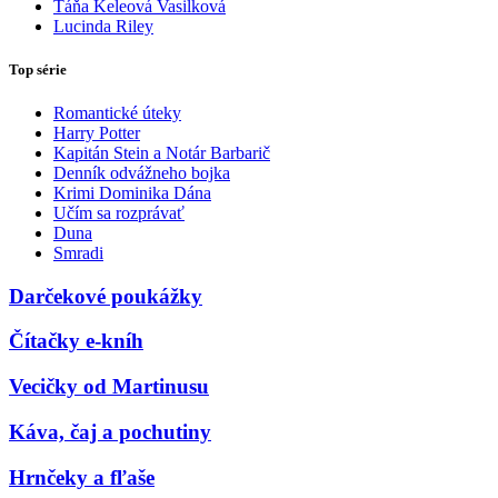
Táňa Keleová Vasilková
Lucinda Riley
Top série
Romantické úteky
Harry Potter
Kapitán Stein a Notár Barbarič
Denník odvážneho bojka
Krimi Dominika Dána
Učím sa rozprávať
Duna
Smradi
Darčekové poukážky
Čítačky e-kníh
Vecičky od Martinusu
Káva, čaj a pochutiny
Hrnčeky a fľaše