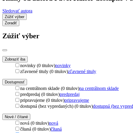
Sledovať autora
Zúžiť výber
Zoradiť
Zúžiť výber
Zobraziť iba
novinky (0 titulov)
novinky
zľavnené tituly (0 titulov)
zľavnené tituly
Dostupnosť
na centrálnom sklade (0 titulov)
na centrálnom sklade
predpredaj (0 titulov)
predpredaj
pripravujeme (0 titulov)
pripravujeme
dostupná (bez vypredaných) (0 titulov)
dostupná (bez vypre
Nové / čítané
nová (0 titulov)
nová
čítaná (0 titulov)
čítaná