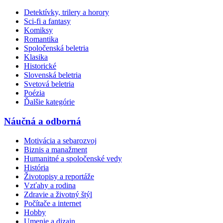
Detektívky, trilery a horory
Sci-fi a fantasy
Komiksy
Romantika
Spoločenská beletria
Klasika
Historické
Slovenská beletria
Svetová beletria
Poézia
Ďalšie kategórie
Náučná a odborná
Motivácia a sebarozvoj
Biznis a manažment
Humanitné a spoločenské vedy
História
Životopisy a reportáže
Vzťahy a rodina
Zdravie a životný štýl
Počítače a internet
Hobby
Umenie a dizajn