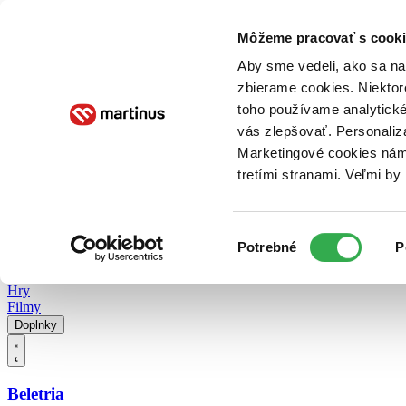
Doručenie
Kníhkupectvá
Knihovrátok
Poukážky
Knižný blog
Kontakt
Môžeme pracovať s cooki
Aby sme vedeli, ako sa na 
zbierame cookies. Niektor
E-knihy
Audioknihy
Hry
Filmy
Knihy
Doplnky
toho používame analytické
vás zlepšovať. Personaliz
Vyhľadávanie
Marketingové cookies nám 
tretími stranami. Veľmi b
Prihlásiť
Vyhľadávanie
Výber
Knihy
Potrebné
P
súhlasu
E-knihy
Audioknihy
Hry
Filmy
Doplnky
Beletria