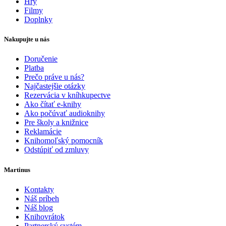
Hry
Filmy
Doplnky
Nakupujte u nás
Doručenie
Platba
Prečo práve u nás?
Najčastejšie otázky
Rezervácia v kníhkupectve
Ako čítať e-knihy
Ako počúvať audioknihy
Pre školy a knižnice
Reklamácie
Knihomoľský pomocník
Odstúpiť od zmluvy
Martinus
Kontakty
Náš príbeh
Náš blog
Knihovrátok
Partnerský systém