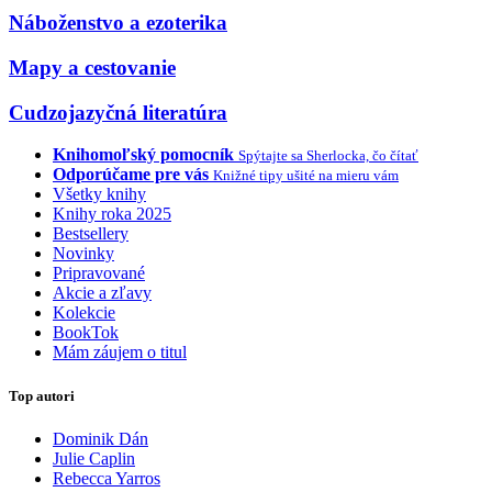
Náboženstvo a ezoterika
Mapy a cestovanie
Cudzojazyčná literatúra
Knihomoľský pomocník
Spýtajte sa Sherlocka, čo čítať
Odporúčame pre vás
Knižné tipy ušité na mieru vám
Všetky knihy
Knihy roka 2025
Bestsellery
Novinky
Pripravované
Akcie a zľavy
Kolekcie
BookTok
Mám záujem o titul
Top autori
Dominik Dán
Julie Caplin
Rebecca Yarros