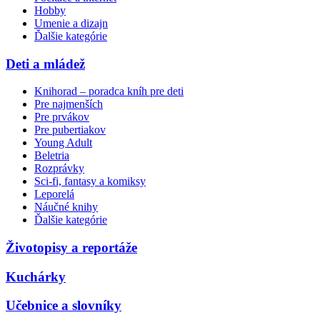
Hobby
Umenie a dizajn
Ďalšie kategórie
Deti a mládež
Knihorad – poradca kníh pre deti
Pre najmenších
Pre prvákov
Pre pubertiakov
Young Adult
Beletria
Rozprávky
Sci-fi, fantasy a komiksy
Leporelá
Náučné knihy
Ďalšie kategórie
Životopisy a reportáže
Kuchárky
Učebnice a slovníky