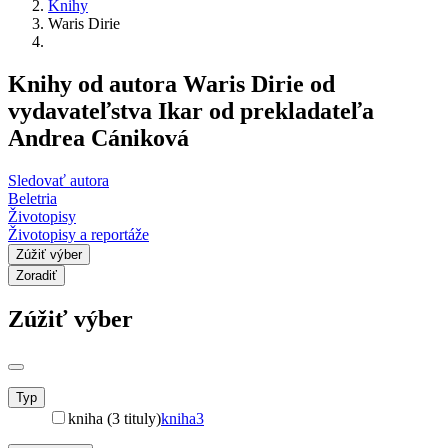
Knihy
Waris Dirie
Knihy od autora Waris Dirie od
vydavateľstva Ikar od prekladateľa
Andrea Cániková
Sledovať autora
Beletria
Životopisy
Životopisy a reportáže
Zúžiť výber
Zoradiť
Zúžiť výber
Typ
kniha (3 tituly)
kniha
3