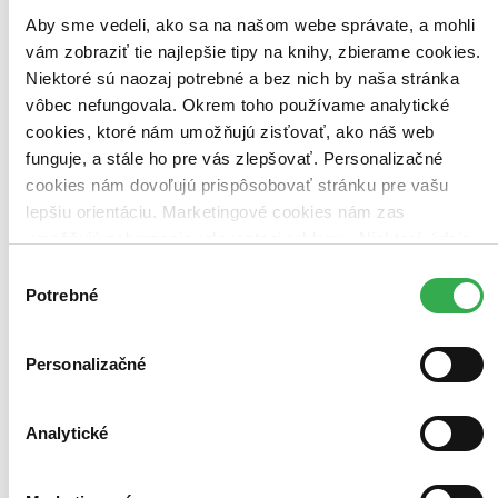
Aby sme vedeli, ako sa na našom webe správate, a mohli
Použité filtre
Zrušiť filtre
vám zobraziť tie najlepšie tipy na knihy, zbierame cookies.
Vydavateľstvo Ikar
Prekladateľ Andrea Cániková
Niektoré sú naozaj potrebné a bez nich by naša stránka
vôbec nefungovala. Okrem toho používame analytické
cookies, ktoré nám umožňujú zisťovať, ako náš web
funguje, a stále ho pre vás zlepšovať. Personalizačné
cookies nám dovoľujú prispôsobovať stránku pre vašu
lepšiu orientáciu. Marketingové cookies nám zas
umožňujú zobrazenie relevantnej reklamy. Niektoré údaje
zdieľame aj s tretími stranami. Veľmi by nám pomohlo,
Výber
keby sme mohli používať všetky tieto cookies. Ďakujeme!
Potrebné
súhlasu
Personalizačné
Analytické