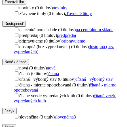
Zobraziť iba
novinky (0 titulov)
novinky
zľavnené tituly (0 titulov)
zľavnené tituly
Dostupnosť
na centrálnom sklade (0 titulov)
na centrálnom sklade
predpredaj (0 titulov)
predpredaj
pripravujeme (0 titulov)
pripravujeme
dostupná (bez vypredaných) (0 titulov)
dostupná (bez
vypredaných)
Nové / čítané
nová (0 titulov)
nová
čítaná (0 titulov)
čítaná
čítaná - výborný stav (0 titulov)
čítaná - výborný stav
čítaná - mierne opotrebovaná (0 titulov)
čítaná - mierne
opotrebovaná
čítané verzie vypredaných kníh (0 titulov)
čítané verzie
vypredaných kníh
Jazyk
slovenčina (3 tituly)
slovenčina
3