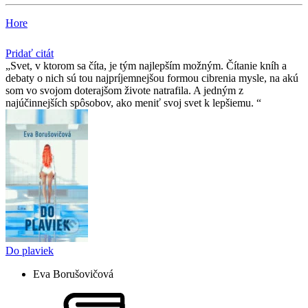
Hore
Pridať citát
Svet, v ktorom sa číta, je tým najlepším možným. Čítanie kníh a
debaty o nich sú tou najpríjemnejšou formou cibrenia mysle, na akú
som vo svojom doterajšom živote natrafila. A jedným z
najúčinnejších spôsobov, ako meniť svoj svet k lepšiemu.
Do plaviek
Eva Borušovičová