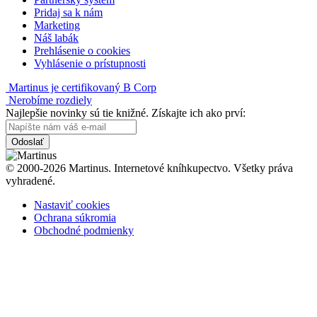
Pridaj sa k nám
Marketing
Náš labák
Prehlásenie o cookies
Vyhlásenie o prístupnosti
Martinus je certifikovaný B Corp
Nerobíme rozdiely
Najlepšie novinky sú tie knižné. Získajte ich ako prví:
Odoslať
© 2000-2026 Martinus. Internetové kníhkupectvo. Všetky práva
vyhradené.
Nastaviť cookies
Ochrana súkromia
Obchodné podmienky