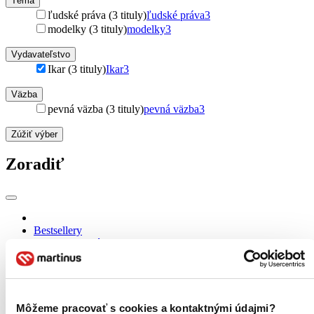
Téma
ľudské práva (3 tituly)
ľudské práva
3
modelky (3 tituly)
modelky
3
Vydavateľstvo
Ikar (3 tituly)
Ikar
3
Väzba
pevná väzba (3 tituly)
pevná väzba
3
Zúžiť výber
Zoradiť
Bestsellery
Top hodnotené
Novinky
Najdrahšie
Najlacnejšie
Najvyššia zľava
Môžeme pracovať s cookies a kontaktnými údajmi?