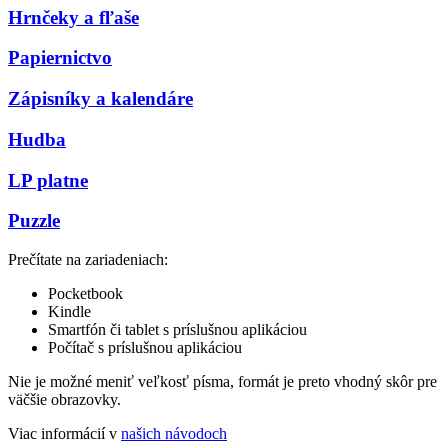
Hrnčeky a fľaše
Papiernictvo
Zápisníky a kalendáre
Hudba
LP platne
Puzzle
Prečítate na zariadeniach:
Pocketbook
Kindle
Smartfón či tablet s príslušnou aplikáciou
Počítač s príslušnou aplikáciou
Nie je možné meniť veľkosť písma, formát je preto vhodný skôr pre
väčšie obrazovky.
Viac informácií v
našich návodoch