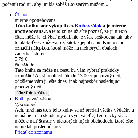
početnú rodinu, aby unikla sobášu so starým mužom...
Čítaná
mierne opotrebovaná
Túto knihu sme vykúpili cez
Knihovrátok
a je mierne
opotrebovaná.
Na tejto knihe už síce poznať, že ju niekto
čítal, môže jej chýbať prebal, nie je však poškodená tak, aby
to akokoľvek znižovalo zážitok z jej obsahu. Knihu sme
označili nálepkou, ktorá môže na niektorých obaloch
zanechať stopy.
5,79 €
Na sklade
Táto kniha sa môže na cestu ku vám vybrať prakticky
okamžite! Ak si ju objednáte do 13:00 v pracovný deň,
odošleme vám ju ešte dnes, inak najneskôr nasledujúci
pracovný deň.
Vložiť do košíka
Kniha
pevná väzba
Vypredané
Ach, mrzí nás to, z tejto knihy sa už predali všetky výtlačky a
nemáme ju na sklade my ani vydavateľ :( Teoreticky však
môžete mať šťastie v niektorých iných obchodoch, ktoré ešte
nepredali posledné kusy.
Pridať do zoznamu