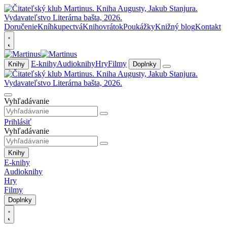
Doručenie
Kníhkupectvá
Knihovrátok
Poukážky
Knižný blog
Kontakt
E-knihy
Audioknihy
Hry
Filmy
Knihy
Doplnky
Vyhľadávanie
Prihlásiť
Vyhľadávanie
Knihy
E-knihy
Audioknihy
Hry
Filmy
Doplnky