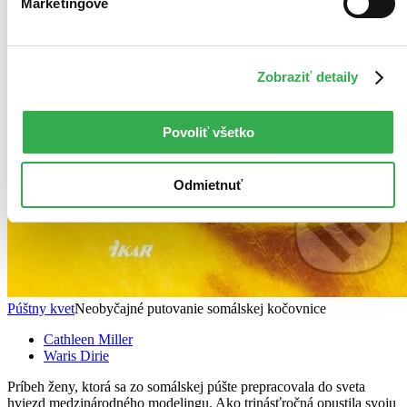
Marketingové
Zobraziť detaily
Povoliť všetko
Odmietnuť
Púštny kvet
Neobyčajné putovanie somálskej kočovnice
Cathleen Miller
Waris Dirie
Príbeh ženy, ktorá sa zo somálskej púšte prepracovala do sveta
hviezd medzinárodného modelingu. Ako trinásťročná opustila svoju