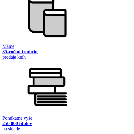
Máme
35-ročnú tradíciu
predaja kníh
Ponúkame vyše
250 000 titulov
na sklade