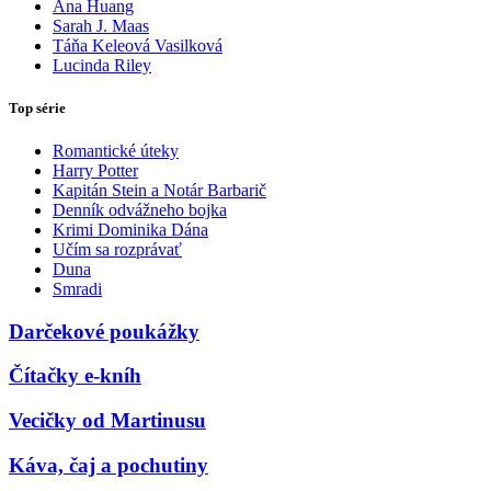
Ana Huang
Sarah J. Maas
Táňa Keleová Vasilková
Lucinda Riley
Top série
Romantické úteky
Harry Potter
Kapitán Stein a Notár Barbarič
Denník odvážneho bojka
Krimi Dominika Dána
Učím sa rozprávať
Duna
Smradi
Darčekové poukážky
Čítačky e-kníh
Vecičky od Martinusu
Káva, čaj a pochutiny