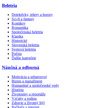
Beletria
Detektívky, trilery a horory
Sci-fi a fantasy
Komiksy
Romantika
Spoločenská beletria
Klasika
Historické
Slovenská beletria
Svetová beletria
Poézia
Ďalšie kategórie
Náučná a odborná
Motivácia a sebarozvoj
Biznis a manažment
Humanitné a spoločenské vedy
História
Životopisy a reportáže
Vzťahy a rodina
Zdravie a životný štýl
Počítače a internet