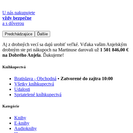
U nás nakupujete
vždy bezpečne
a s dôverou
Predchádzajúce
Ďalšie
Aj z drobných vecí sa dajú urobiť veľké. Vďaka vašim Anjelským
drobným ste pri nákupoch na Martinuse darovali už
1 501 846,00 €
na Dobrého Anjela
. Ďakujeme!
Kníhkupectvá
Bratislava - Obchodná
• Zatvorené do zajtra 10:00
Všetky kníhkupectvá
Udalosti
Spriatelené kníhkupectvá
Kategórie
Knihy
E-knihy
Audioknihy