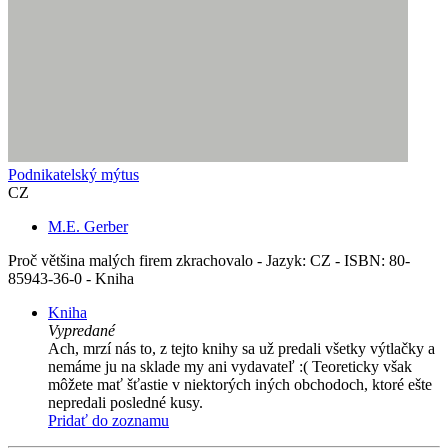
Podnikatelský mýtus
CZ
M.E. Gerber
Proč většina malých firem zkrachovalo - Jazyk: CZ - ISBN: 80-
85943-36-0 - Kniha
Kniha
Vypredané
Ach, mrzí nás to, z tejto knihy sa už predali všetky výtlačky a
nemáme ju na sklade my ani vydavateľ :( Teoreticky však
môžete mať šťastie v niektorých iných obchodoch, ktoré ešte
nepredali posledné kusy.
Pridať do zoznamu