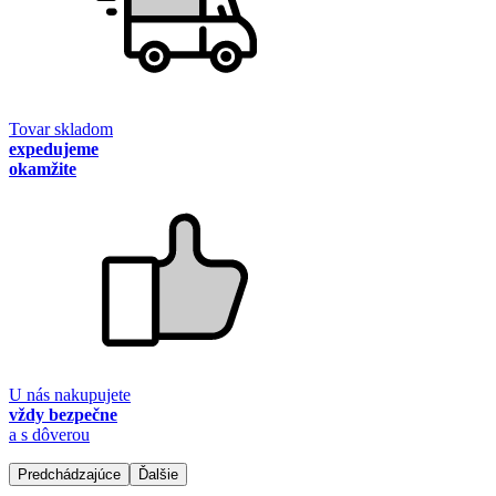
Tovar skladom
expedujeme
okamžite
U nás nakupujete
vždy bezpečne
a s dôverou
Predchádzajúce
Ďalšie