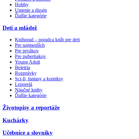
Hobby
Umenie a dizajn
Ďalšie kategórie
Deti a mládež
Knihorad – poradca kníh pre deti
Pre najmenších
Pre prvákov
Pre pubertiakov
Young Adult
Beletria
Rozprávky
Sci-fi, fantasy a komiksy
Leporelá
Náučné knihy
Ďalšie kategórie
Životopisy a reportáže
Kuchárky
Učebnice a slovníky