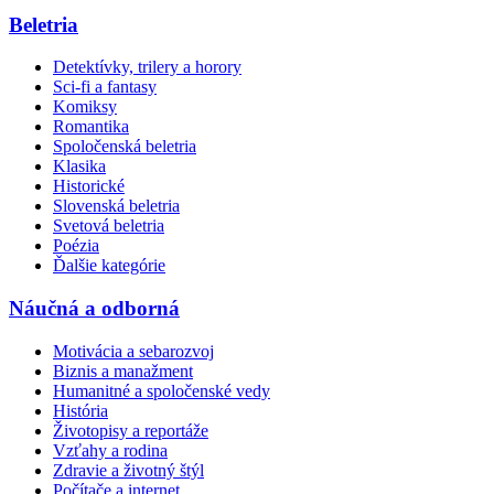
Beletria
Detektívky, trilery a horory
Sci-fi a fantasy
Komiksy
Romantika
Spoločenská beletria
Klasika
Historické
Slovenská beletria
Svetová beletria
Poézia
Ďalšie kategórie
Náučná a odborná
Motivácia a sebarozvoj
Biznis a manažment
Humanitné a spoločenské vedy
História
Životopisy a reportáže
Vzťahy a rodina
Zdravie a životný štýl
Počítače a internet