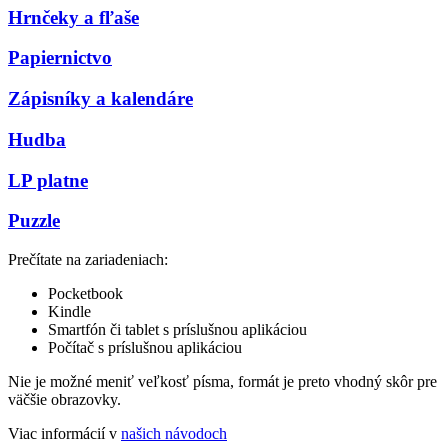
Hrnčeky a fľaše
Papiernictvo
Zápisníky a kalendáre
Hudba
LP platne
Puzzle
Prečítate na zariadeniach:
Pocketbook
Kindle
Smartfón či tablet s príslušnou aplikáciou
Počítač s príslušnou aplikáciou
Nie je možné meniť veľkosť písma, formát je preto vhodný skôr pre
väčšie obrazovky.
Viac informácií v
našich návodoch