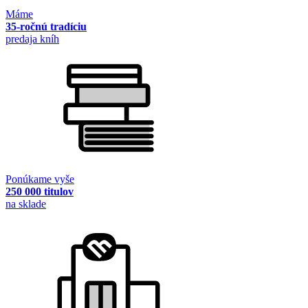
Máme
35-ročnú tradíciu
predaja kníh
Ponúkame vyše
250 000 titulov
na sklade