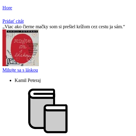
Hore
Pridať citát
Viac ako čierne mačky som si prešiel krížom cez cestu ja sám.
Milujte sa s láskou
Kamil Peteraj