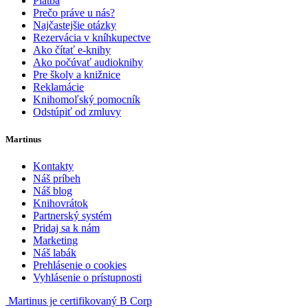
Platba
Prečo práve u nás?
Najčastejšie otázky
Rezervácia v kníhkupectve
Ako čítať e-knihy
Ako počúvať audioknihy
Pre školy a knižnice
Reklamácie
Knihomoľský pomocník
Odstúpiť od zmluvy
Martinus
Kontakty
Náš príbeh
Náš blog
Knihovrátok
Partnerský systém
Pridaj sa k nám
Marketing
Náš labák
Prehlásenie o cookies
Vyhlásenie o prístupnosti
Martinus je certifikovaný B Corp