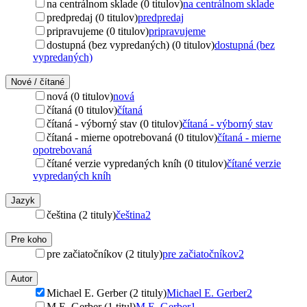
na centrálnom sklade (0 titulov)
na centrálnom sklade
predpredaj (0 titulov)
predpredaj
pripravujeme (0 titulov)
pripravujeme
dostupná (bez vypredaných) (0 titulov)
dostupná (bez
vypredaných)
Nové / čítané
nová (0 titulov)
nová
čítaná (0 titulov)
čítaná
čítaná - výborný stav (0 titulov)
čítaná - výborný stav
čítaná - mierne opotrebovaná (0 titulov)
čítaná - mierne
opotrebovaná
čítané verzie vypredaných kníh (0 titulov)
čítané verzie
vypredaných kníh
Jazyk
čeština (2 tituly)
čeština
2
Pre koho
pre začiatočníkov (2 tituly)
pre začiatočníkov
2
Autor
Michael E. Gerber (2 tituly)
Michael E. Gerber
2
M.E. Gerber (1 titul)
M.E. Gerber
1