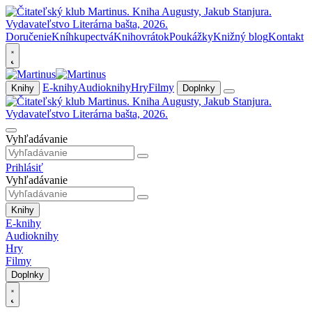
Doručenie
Kníhkupectvá
Knihovrátok
Poukážky
Knižný blog
Kontakt
E-knihy
Audioknihy
Hry
Filmy
Knihy
Doplnky
Vyhľadávanie
Prihlásiť
Vyhľadávanie
Knihy
E-knihy
Audioknihy
Hry
Filmy
Doplnky