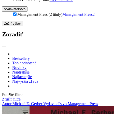
Vydavateľstvo
Management Press (2 tituly)
Management Press
2
Zúžiť výber
Zoradiť
Bestsellery
Top hodnotené
Novinky
Najdrahšie
Najlacnejšie
Najvyššia zľava
Použité filtre
Zrušiť filtre
Autor Michael E. Gerber
Vydavateľstvo Management Press