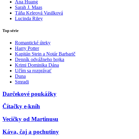
Ana Huang
Sarah J. Maas
Táňa Keleová Vasilková
Lucinda Riley
Top série
Romantické úteky
Harry Potter
Kapitán Stein a Notár Barbarič
Denník odvážneho bojka
Krimi Dominika Dána
Učím sa rozprávať
Duna
Smradi
Darčekové poukážky
Čítačky e-kníh
Vecičky od Martinusu
Káva, čaj a pochutiny