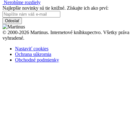
Nerobíme rozdiely
Najlepšie novinky sú tie knižné. Získajte ich ako prví:
Odoslať
© 2000-2026 Martinus. Internetové kníhkupectvo. Všetky práva
vyhradené.
Nastaviť cookies
Ochrana súkromia
Obchodné podmienky