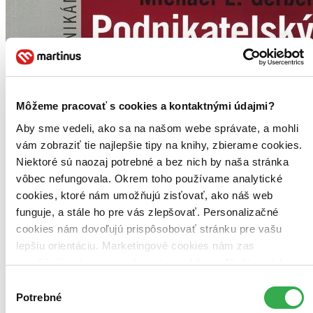
Môžeme pracovať s cookies a kontaktnými údajmi?
Aby sme vedeli, ako sa na našom webe správate, a mohli
vám zobraziť tie najlepšie tipy na knihy, zbierame cookies.
Niektoré sú naozaj potrebné a bez nich by naša stránka
vôbec nefungovala. Okrem toho používame analytické
cookies, ktoré nám umožňujú zisťovať, ako náš web
funguje, a stále ho pre vás zlepšovať. Personalizačné
cookies nám dovoľujú prispôsobovať stránku pre vašu
lepšiu orientáciu. Marketingové cookies nám zas
umožňujú zobrazenie relevantnej reklamy. Niektoré údaje
zdieľame aj s tretími stranami. Veľmi by nám pomohlo,
Výber
keby sme mohli používať všetky tieto cookies. Ďakujeme!
Potrebné
súhlasu