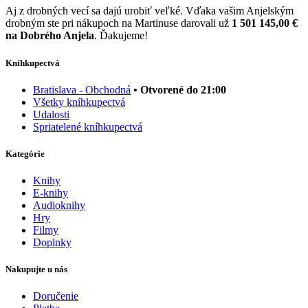
Aj z drobných vecí sa dajú urobiť veľké. Vďaka vašim Anjelským
drobným ste pri nákupoch na Martinuse darovali už
1 501 145,00 €
na Dobrého Anjela
. Ďakujeme!
Kníhkupectvá
Bratislava - Obchodná
• Otvorené do 21:00
Všetky kníhkupectvá
Udalosti
Spriatelené kníhkupectvá
Kategórie
Knihy
E-knihy
Audioknihy
Hry
Filmy
Doplnky
Nakupujte u nás
Doručenie