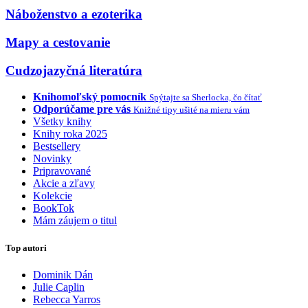
Náboženstvo a ezoterika
Mapy a cestovanie
Cudzojazyčná literatúra
Knihomoľský pomocník
Spýtajte sa Sherlocka, čo čítať
Odporúčame pre vás
Knižné tipy ušité na mieru vám
Všetky knihy
Knihy roka 2025
Bestsellery
Novinky
Pripravované
Akcie a zľavy
Kolekcie
BookTok
Mám záujem o titul
Top autori
Dominik Dán
Julie Caplin
Rebecca Yarros