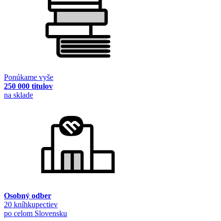
Ponúkame vyše
250 000 titulov
na sklade
Osobný odber
20 kníhkupectiev
po celom Slovensku