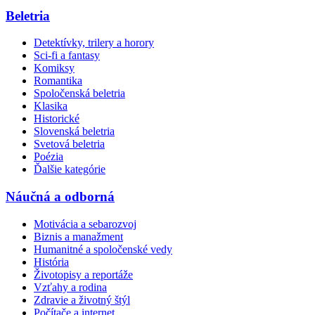
Beletria
Detektívky, trilery a horory
Sci-fi a fantasy
Komiksy
Romantika
Spoločenská beletria
Klasika
Historické
Slovenská beletria
Svetová beletria
Poézia
Ďalšie kategórie
Náučná a odborná
Motivácia a sebarozvoj
Biznis a manažment
Humanitné a spoločenské vedy
História
Životopisy a reportáže
Vzťahy a rodina
Zdravie a životný štýl
Počítače a internet