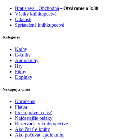
Bratislava - Obchodná
• Otvárame o 8:30
Všetky kníhkupectvá
Udalosti
Spriatelené kníhkupectvá
Kategórie
Knihy
E-knihy
Audioknihy
Hry
Filmy
Doplnky
Nakupujte u nás
Doručenie
Platba
Prečo práve u nás?
Najčastejšie otázky
Rezervácia v kníhkupectve
Ako čítať e-knihy
Ako počúvať audioknihy