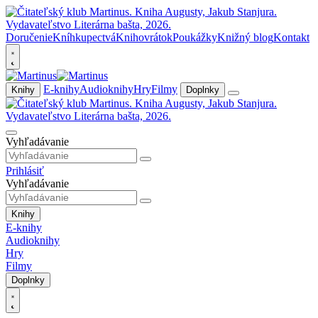
Doručenie
Kníhkupectvá
Knihovrátok
Poukážky
Knižný blog
Kontakt
E-knihy
Audioknihy
Hry
Filmy
Knihy
Doplnky
Vyhľadávanie
Prihlásiť
Vyhľadávanie
Knihy
E-knihy
Audioknihy
Hry
Filmy
Doplnky