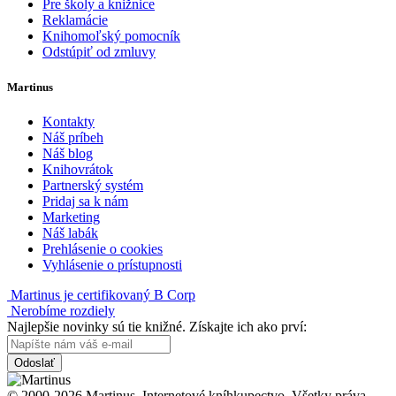
Pre školy a knižnice
Reklamácie
Knihomoľský pomocník
Odstúpiť od zmluvy
Martinus
Kontakty
Náš príbeh
Náš blog
Knihovrátok
Partnerský systém
Pridaj sa k nám
Marketing
Náš labák
Prehlásenie o cookies
Vyhlásenie o prístupnosti
Martinus je certifikovaný B Corp
Nerobíme rozdiely
Najlepšie novinky sú tie knižné. Získajte ich ako prví:
Odoslať
© 2000-2026 Martinus. Internetové kníhkupectvo. Všetky práva