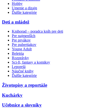
Hobby
Umenie a dizajn
Ďalšie kategórie
Deti a mládež
Knihorad – poradca kníh pre deti
Pre najmenších
Pre prvákov
Pre pubertiakov
Young Adult
Beletria
Rozprávky
Sci-fi, fantasy a komiksy
Leporelá
Náučné knihy
Ďalšie kategórie
Životopisy a reportáže
Kuchárky
Učebnice a slovníky