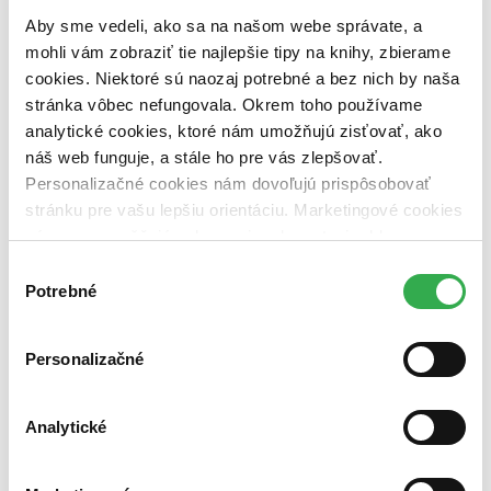
pripravujeme (0 titulov)
pripravujeme
Aby sme vedeli, ako sa na našom webe správate, a
dostupná (bez vypredaných) (0 titulov)
dostupná (bez
vypredaných)
mohli vám zobraziť tie najlepšie tipy na knihy, zbierame
cookies. Niektoré sú naozaj potrebné a bez nich by naša
Nové / čítané
stránka vôbec nefungovala. Okrem toho používame
nová (0 titulov)
nová
analytické cookies, ktoré nám umožňujú zisťovať, ako
čítaná (0 titulov)
čítaná
čítaná - výborný stav (0 titulov)
čítaná - výborný stav
náš web funguje, a stále ho pre vás zlepšovať.
čítaná - mierne opotrebovaná (0 titulov)
čítaná - mierne
Personalizačné cookies nám dovoľujú prispôsobovať
opotrebovaná
stránku pre vašu lepšiu orientáciu. Marketingové cookies
čítané verzie vypredaných kníh (0 titulov)
čítané verzie
nám zas umožňujú zobrazenie relevantnej reklamy.
vypredaných kníh
Niektoré údaje zdieľame aj s tretími stranami. Veľmi by
Výber
Zúžiť výber
nám pomohlo, keby sme mohli používať všetky tieto
Potrebné
súhlasu
cookies. Ďakujeme!
Zoradiť
Personalizačné
Analytické
Bestsellery
Top hodnotené
Novinky
Najdrahšie