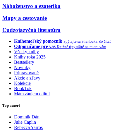
Náboženstvo a ezoterika
Mapy a cestovanie
Cudzojazyčná literatúra
Knihomoľský pomocník
Spýtajte sa Sherlocka, čo čítať
Odporúčame pre vás
Knižné tipy ušité na mieru vám
Všetky knihy
Knihy roka 2025
Bestsellery
Novinky
Pripravované
Akcie a zľavy
Kolekcie
BookTok
Mám záujem o titul
Top autori
Dominik Dán
Julie Caplin
Rebecca Yarros