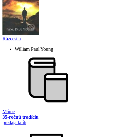
Rázcestia
William Paul Young
Máme
35-ročnú tradíciu
predaja kníh