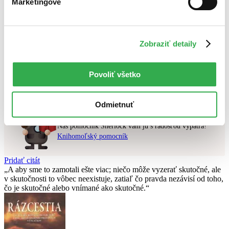
Marketingové
Najlacnejšie
Najvyššia zľava
Použité filtre
Zobraziť detaily
Zrušiť filtre
v predpredaji
Nebol nájdený
žiadny titul
vyhovujúci zadaným podmienkam.
Povoliť všetko
Skúste prosím zmeniť vyhľadávaný výraz.
Odmietnuť
Chcete poradiť knihu?
Náš pomocník Sherlock vám ju s radosťou vypátra!
Knihomoľský pomocník
Pridať citát
A aby sme to zamotali ešte viac; niečo môže vyzerať skutočné, ale
v skutočnosti to vôbec neexistuje, zatiaľ čo pravda nezávisí od toho,
čo je skutočné alebo vnímané ako skutočné.