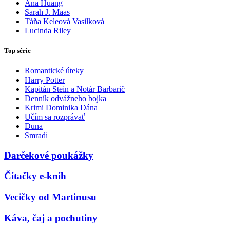
Ana Huang
Sarah J. Maas
Táňa Keleová Vasilková
Lucinda Riley
Top série
Romantické úteky
Harry Potter
Kapitán Stein a Notár Barbarič
Denník odvážneho bojka
Krimi Dominika Dána
Učím sa rozprávať
Duna
Smradi
Darčekové poukážky
Čítačky e-kníh
Vecičky od Martinusu
Káva, čaj a pochutiny