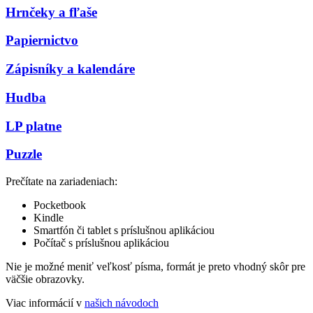
Hrnčeky a fľaše
Papiernictvo
Zápisníky a kalendáre
Hudba
LP platne
Puzzle
Prečítate na zariadeniach:
Pocketbook
Kindle
Smartfón či tablet s príslušnou aplikáciou
Počítač s príslušnou aplikáciou
Nie je možné meniť veľkosť písma, formát je preto vhodný skôr pre
väčšie obrazovky.
Viac informácií v
našich návodoch