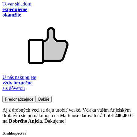
Tovar skladom
expedujeme
okamžite
U nás nakupujete
vždy bezpečne
a s dôverou
Predchádzajúce
Ďalšie
Aj z drobných vecí sa dajú urobiť veľké. Vďaka vašim Anjelským
drobným ste pri nákupoch na Martinuse darovali už
1 501 406,00 €
na Dobrého Anjela
. Ďakujeme!
Kníhkupectvá