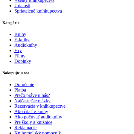
Všetky kníhkupectvá
Udalosti
Spriatelené kníhkupectvá
Kategórie
Knihy
E-knihy
Audioknihy
Hry
Filmy
Doplnky
Nakupujte u nás
Doručenie
Platba
Prečo práve u nás?
Najčastejšie otázky
Rezervácia v kníhkupectve
Ako čítať e-knihy
Ako počúvať audioknihy
Pre školy a knižnice
Reklamácie
Knihomoľský pomocník