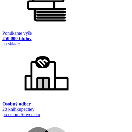
Ponúkame vyše
250 000 titulov
na sklade
Osobný odber
20 kníhkupectiev
po celom Slovensku