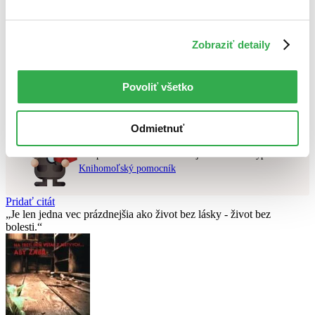
Najvyššia zľava
Použité filtre
Zobraziť detaily
Zrušiť filtre
v zľave
Nebol nájdený
žiadny titul
vyhovujúci zadaným podmienkam.
Povoliť všetko
Skúste prosím zmeniť vyhľadávaný výraz.
Odmietnuť
Chcete poradiť knihu?
Náš pomocník Sherlock vám ju s radosťou vypátra!
Knihomoľský pomocník
Pridať citát
Je len jedna vec prázdnejšia ako život bez lásky - život bez
bolesti.