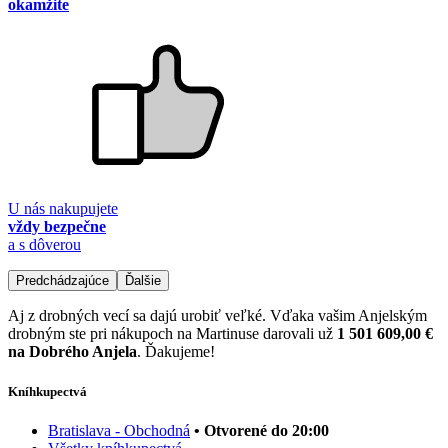
okamžite
U nás nakupujete
vždy bezpečne
a s dôverou
Predchádzajúce
Ďalšie
Aj z drobných vecí sa dajú urobiť veľké. Vďaka vašim Anjelským
drobným ste pri nákupoch na Martinuse darovali už
1 501 609,00 €
na Dobrého Anjela
. Ďakujeme!
Kníhkupectvá
Bratislava - Obchodná
• Otvorené do 20:00