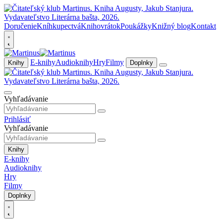
Doručenie
Kníhkupectvá
Knihovrátok
Poukážky
Knižný blog
Kontakt
E-knihy
Audioknihy
Hry
Filmy
Knihy
Doplnky
Vyhľadávanie
Prihlásiť
Vyhľadávanie
Knihy
E-knihy
Audioknihy
Hry
Filmy
Doplnky