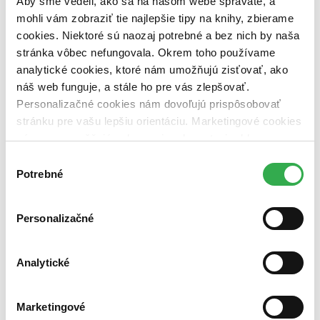
Aby sme vedeli, ako sa na našom webe správate, a
vypredaných)
mohli vám zobraziť tie najlepšie tipy na knihy, zbierame
cookies. Niektoré sú naozaj potrebné a bez nich by naša
Nové / čítané
stránka vôbec nefungovala. Okrem toho používame
nová (0 titulov)
nová
čítaná (0 titulov)
čítaná
analytické cookies, ktoré nám umožňujú zisťovať, ako
čítaná - výborný stav (0 titulov)
čítaná - výborný stav
náš web funguje, a stále ho pre vás zlepšovať.
čítaná - mierne opotrebovaná (0 titulov)
čítaná - mierne
Personalizačné cookies nám dovoľujú prispôsobovať
opotrebovaná
stránku pre vašu lepšiu orientáciu. Marketingové cookies
čítané verzie vypredaných kníh (0 titulov)
čítané verzie
vypredaných kníh
nám zas umožňujú zobrazenie relevantnej reklamy.
Niektoré údaje zdieľame aj s tretími stranami. Veľmi by
Výber
Zúžiť výber
nám pomohlo, keby sme mohli používať všetky tieto
Potrebné
súhlasu
Zoradiť
cookies. Ďakujeme!
Personalizačné
Bestsellery
Analytické
Top hodnotené
Novinky
Najdrahšie
Marketingové
Najlacnejšie