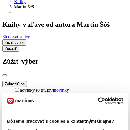
Knihy
Martin Šóš
Knihy v zľave od autora Martin Šóš
Sledovať autora
Zúžiť výber
Zoradiť
Zúžiť výber
Zobraziť iba
novinky (0 titulov)
novinky
zľavnené tituly (0 titulov)
zľavnené tituly
Dostupnosť
na centrálnom sklade (0 titulov)
na centrálnom sklade
predpredaj (0 titulov)
predpredaj
Môžeme pracovať s cookies a kontaktnými údajmi?
pripravujeme (0 titulov)
pripravujeme
dostupná (bez vypredaných) (0 titulov)
dostupná (bez