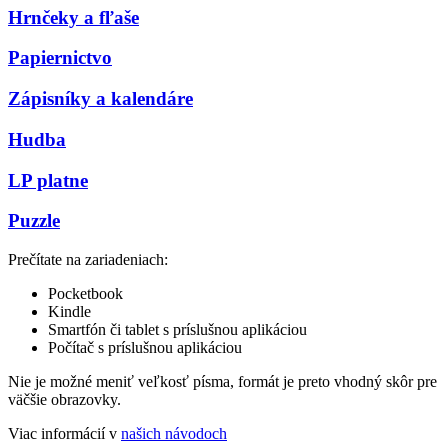
Hrnčeky a fľaše
Papiernictvo
Zápisníky a kalendáre
Hudba
LP platne
Puzzle
Prečítate na zariadeniach:
Pocketbook
Kindle
Smartfón či tablet s príslušnou aplikáciou
Počítač s príslušnou aplikáciou
Nie je možné meniť veľkosť písma, formát je preto vhodný skôr pre
väčšie obrazovky.
Viac informácií v
našich návodoch