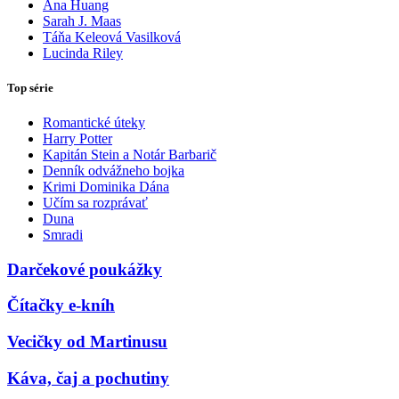
Ana Huang
Sarah J. Maas
Táňa Keleová Vasilková
Lucinda Riley
Top série
Romantické úteky
Harry Potter
Kapitán Stein a Notár Barbarič
Denník odvážneho bojka
Krimi Dominika Dána
Učím sa rozprávať
Duna
Smradi
Darčekové poukážky
Čítačky e-kníh
Vecičky od Martinusu
Káva, čaj a pochutiny