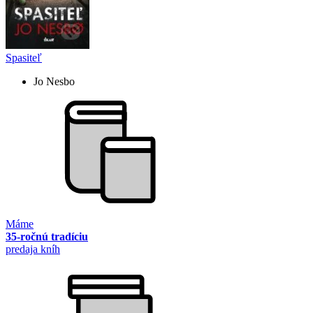
Spasiteľ
Jo Nesbo
Máme
35-ročnú tradíciu
predaja kníh