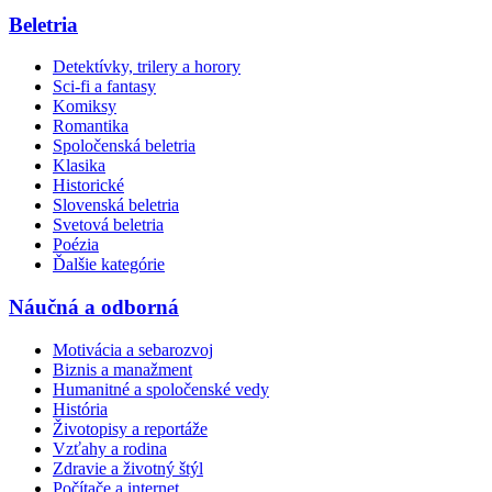
Beletria
Detektívky, trilery a horory
Sci-fi a fantasy
Komiksy
Romantika
Spoločenská beletria
Klasika
Historické
Slovenská beletria
Svetová beletria
Poézia
Ďalšie kategórie
Náučná a odborná
Motivácia a sebarozvoj
Biznis a manažment
Humanitné a spoločenské vedy
História
Životopisy a reportáže
Vzťahy a rodina
Zdravie a životný štýl
Počítače a internet