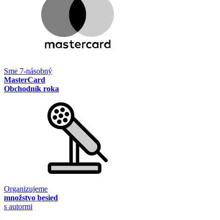
Sme 7-násobný
MasterCard
Obchodník roka
Organizujeme
množstvo besied
s autormi