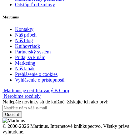
Odstúpiť od zmluvy
Martinus
Kontakty
Náš príbeh
Náš blog
Knihovrátok
Partnerský systém
Pridaj sa k nám
Marketing
Náš labák
Prehlásenie o cookies
Vyhlásenie o prístupnosti
Martinus je certifikovaný B Corp
Nerobíme rozdiely
Najlepšie novinky sú tie knižné. Získajte ich ako prví:
Odoslať
© 2000-2026 Martinus. Internetové kníhkupectvo. Všetky práva
vyhradené.