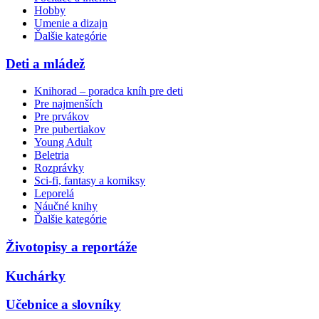
Hobby
Umenie a dizajn
Ďalšie kategórie
Deti a mládež
Knihorad – poradca kníh pre deti
Pre najmenších
Pre prvákov
Pre pubertiakov
Young Adult
Beletria
Rozprávky
Sci-fi, fantasy a komiksy
Leporelá
Náučné knihy
Ďalšie kategórie
Životopisy a reportáže
Kuchárky
Učebnice a slovníky