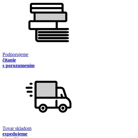
Podporujeme
čítanie
s porozumením
Tovar skladom
expedujeme