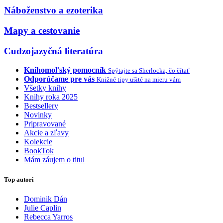
Náboženstvo a ezoterika
Mapy a cestovanie
Cudzojazyčná literatúra
Knihomoľský pomocník
Spýtajte sa Sherlocka, čo čítať
Odporúčame pre vás
Knižné tipy ušité na mieru vám
Všetky knihy
Knihy roka 2025
Bestsellery
Novinky
Pripravované
Akcie a zľavy
Kolekcie
BookTok
Mám záujem o titul
Top autori
Dominik Dán
Julie Caplin
Rebecca Yarros