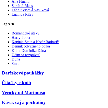
Ana Huang
Sarah J. Maas
Táňa Keleová Vasilková
Lucinda Riley
Top série
Romantické úteky
Harry Potter
Kapitán Stein a Notár Barbarič
Denník odvážneho bojka
Krimi Dominika Dána
Učím sa rozprávať
Duna
Smradi
Darčekové poukážky
Čítačky e-kníh
Vecičky od Martinusu
Káva, čaj a pochutiny