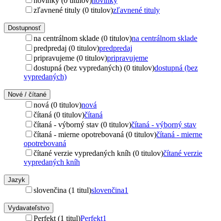
novinky (0 titulov)
novinky
zľavnené tituly (0 titulov)
zľavnené tituly
Dostupnosť
na centrálnom sklade (0 titulov)
na centrálnom sklade
predpredaj (0 titulov)
predpredaj
pripravujeme (0 titulov)
pripravujeme
dostupná (bez vypredaných) (0 titulov)
dostupná (bez
vypredaných)
Nové / čítané
nová (0 titulov)
nová
čítaná (0 titulov)
čítaná
čítaná - výborný stav (0 titulov)
čítaná - výborný stav
čítaná - mierne opotrebovaná (0 titulov)
čítaná - mierne
opotrebovaná
čítané verzie vypredaných kníh (0 titulov)
čítané verzie
vypredaných kníh
Jazyk
slovenčina (1 titul)
slovenčina
1
Vydavateľstvo
Perfekt (1 titul)
Perfekt
1