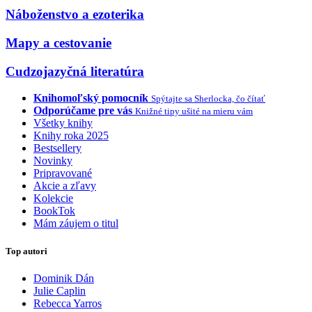
Náboženstvo a ezoterika
Mapy a cestovanie
Cudzojazyčná literatúra
Knihomoľský pomocník
Spýtajte sa Sherlocka, čo čítať
Odporúčame pre vás
Knižné tipy ušité na mieru vám
Všetky knihy
Knihy roka 2025
Bestsellery
Novinky
Pripravované
Akcie a zľavy
Kolekcie
BookTok
Mám záujem o titul
Top autori
Dominik Dán
Julie Caplin
Rebecca Yarros