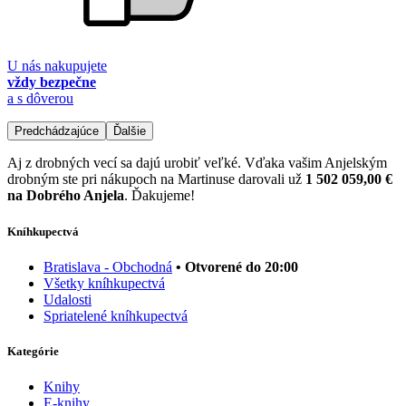
U nás nakupujete
vždy bezpečne
a s dôverou
Predchádzajúce
Ďalšie
Aj z drobných vecí sa dajú urobiť veľké. Vďaka vašim Anjelským
drobným ste pri nákupoch na Martinuse darovali už
1 502 059,00 €
na Dobrého Anjela
. Ďakujeme!
Kníhkupectvá
Bratislava - Obchodná
• Otvorené do 20:00
Všetky kníhkupectvá
Udalosti
Spriatelené kníhkupectvá
Kategórie
Knihy
E-knihy