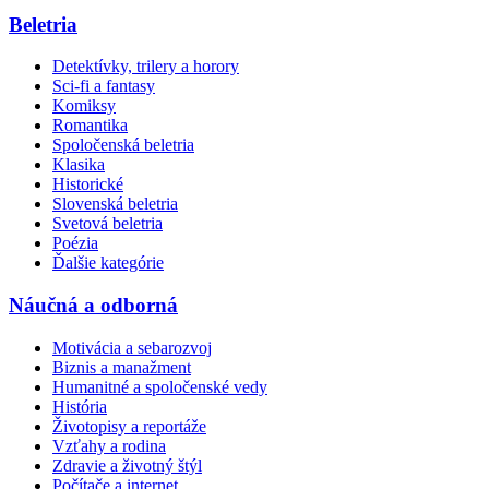
Beletria
Detektívky, trilery a horory
Sci-fi a fantasy
Komiksy
Romantika
Spoločenská beletria
Klasika
Historické
Slovenská beletria
Svetová beletria
Poézia
Ďalšie kategórie
Náučná a odborná
Motivácia a sebarozvoj
Biznis a manažment
Humanitné a spoločenské vedy
História
Životopisy a reportáže
Vzťahy a rodina
Zdravie a životný štýl
Počítače a internet