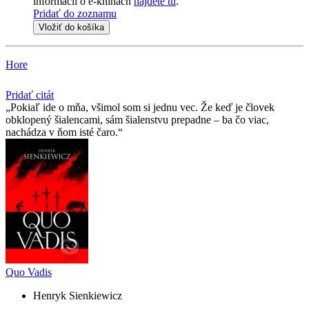
informácii o e-knihách
nájdete tu
.
Pridať do zoznamu
Vložiť do košíka
Hore
Pridať citát
Pokiaľ ide o mňa, všimol som si jednu vec. Že keď je človek
obklopený šialencami, sám šialenstvu prepadne – ba čo viac,
nachádza v ňom isté čaro.
Quo Vadis
Henryk Sienkiewicz