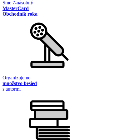
Sme 7-násobný
MasterCard
Obchodník roka
Organizujeme
množstvo besied
s autormi