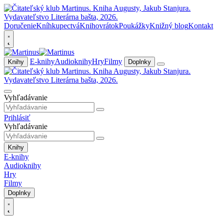
Doručenie
Kníhkupectvá
Knihovrátok
Poukážky
Knižný blog
Kontakt
E-knihy
Audioknihy
Hry
Filmy
Knihy
Doplnky
Vyhľadávanie
Prihlásiť
Vyhľadávanie
Knihy
E-knihy
Audioknihy
Hry
Filmy
Doplnky