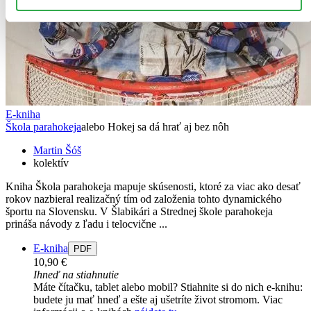
E-kniha
Škola parahokeja
alebo Hokej sa dá hrať aj bez nôh
Martin Šóš
kolektív
Kniha Škola parahokeja mapuje skúsenosti, ktoré za viac ako desať
rokov nazbieral realizačný tím od založenia tohto dynamického
športu na Slovensku. V Šlabikári a Strednej škole parahokeja
prináša návody z ľadu i telocvične ...
E-kniha
PDF
10,90 €
Ihneď na stiahnutie
Máte čítačku, tablet alebo mobil? Stiahnite si do nich e-knihu:
budete ju mať hneď a ešte aj ušetríte život stromom. Viac