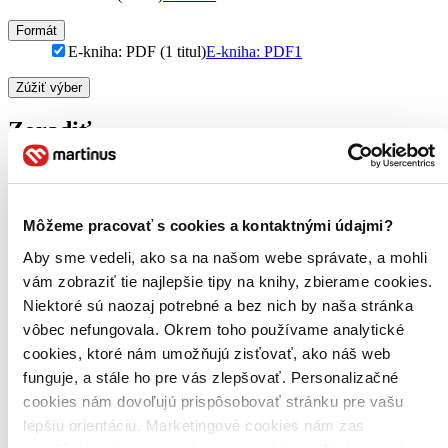
Formát
E-kniha: PDF (1 titul)
E-kniha: PDF
1
Zúžiť výber
Zoradiť
Bestsellery
Môžeme pracovať s cookies a kontaktnými údajmi?
Top hodnotené
Aby sme vedeli, ako sa na našom webe správate, a mohli
Novinky
Najdrahšie
vám zobraziť tie najlepšie tipy na knihy, zbierame cookies.
Najlacnejšie
Niektoré sú naozaj potrebné a bez nich by naša stránka
Najvyššia zľava
vôbec nefungovala. Okrem toho používame analytické
cookies, ktoré nám umožňujú zisťovať, ako náš web
Použité filtre
funguje, a stále ho pre vás zlepšovať. Personalizačné
Zrušiť filtre
cookies nám dovoľujú prispôsobovať stránku pre vašu
Vo formáte PDF
lepšiu orientáciu. Marketingové cookies nám zas