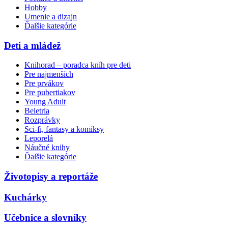
Hobby
Umenie a dizajn
Ďalšie kategórie
Deti a mládež
Knihorad – poradca kníh pre deti
Pre najmenších
Pre prvákov
Pre pubertiakov
Young Adult
Beletria
Rozprávky
Sci-fi, fantasy a komiksy
Leporelá
Náučné knihy
Ďalšie kategórie
Životopisy a reportáže
Kuchárky
Učebnice a slovníky