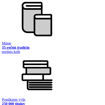
Máme
35-ročnú tradíciu
predaja kníh
Ponúkame vyše
250 000 titulov