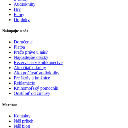
Audioknihy
Hry
Filmy
Doplnky
Nakupujte u nás
Doručenie
Platba
Prečo práve u nás?
Najčastejšie otázky
Rezervácia v kníhkupectve
Ako čítať e-knihy
Ako počúvať audioknihy
Pre školy a knižnice
Reklamácie
Knihomoľský pomocník
Odstúpiť od zmluvy
Martinus
Kontakty
Náš príbeh
Náš blog