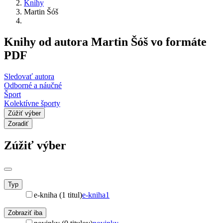
Knihy
Martin Šóš
Knihy od autora Martin Šóš vo formáte
PDF
Sledovať autora
Odborné a náučné
Šport
Kolektívne športy
Zúžiť výber
Zoradiť
Zúžiť výber
Typ
e-kniha (1 titul)
e-kniha
1
Zobraziť iba