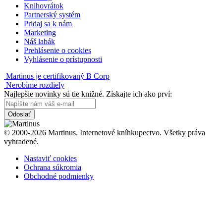
Knihovrátok
Partnerský systém
Pridaj sa k nám
Marketing
Náš labák
Prehlásenie o cookies
Vyhlásenie o prístupnosti
Martinus je certifikovaný B Corp
Nerobíme rozdiely
Najlepšie novinky sú tie knižné. Získajte ich ako prví:
Odoslať
© 2000-2026 Martinus. Internetové kníhkupectvo. Všetky práva
vyhradené.
Nastaviť cookies
Ochrana súkromia
Obchodné podmienky