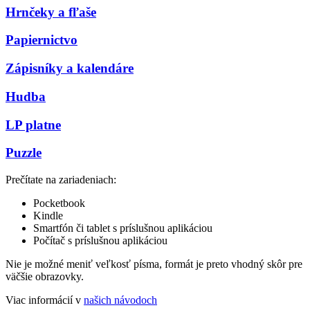
Hrnčeky a fľaše
Papiernictvo
Zápisníky a kalendáre
Hudba
LP platne
Puzzle
Prečítate na zariadeniach:
Pocketbook
Kindle
Smartfón či tablet s príslušnou aplikáciou
Počítač s príslušnou aplikáciou
Nie je možné meniť veľkosť písma, formát je preto vhodný skôr pre
väčšie obrazovky.
Viac informácií v
našich návodoch