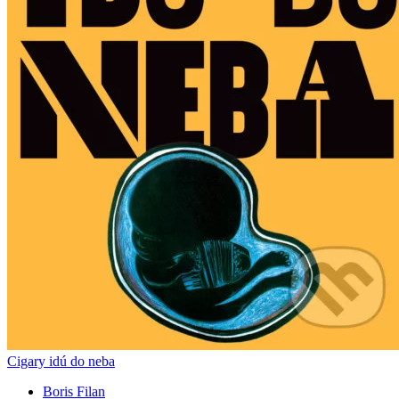
Cigary idú do neba
Boris Filan