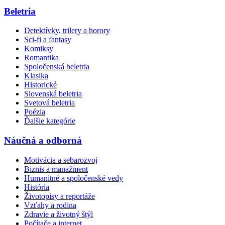
Beletria
Detektívky, trilery a horory
Sci-fi a fantasy
Komiksy
Romantika
Spoločenská beletria
Klasika
Historické
Slovenská beletria
Svetová beletria
Poézia
Ďalšie kategórie
Náučná a odborná
Motivácia a sebarozvoj
Biznis a manažment
Humanitné a spoločenské vedy
História
Životopisy a reportáže
Vzťahy a rodina
Zdravie a životný štýl
Počítače a internet