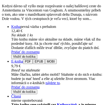
Kedysi dávno už vyšlo moje rozprávanie o našej hašišovej ceste do
Amsterdamu za Vincentom van Goghom. A smutnosmiešny príbeh
o tom, ako sme s manželkami splavovali deltu Dunaja, s názvom
Dole vodou. V tých cestopisoch je veľa vecí, ktoré by som...
Kniha
pevná väzba s prebalom
12,40 €
Na sklade 1 ks
Túto knihu máme síce aktuálne na sklade, máme však už iba
posledné kusy. Ak ju chcete mať rýchlo, ponáhľajte sa!
Dodanie ďalších môže trvať dlhšie, zvyčajne do piatich dní.
Pridať do zoznamu
Vložiť do košíka
E-kniha
PDF
EPUB
MOBI
9,79 €
Ihneď na stiahnutie
Máte čítačku, tablet alebo mobil? Stiahnite si do nich e-knihu:
budete ju mať hneď a ešte aj ušetríte život stromom. Viac
informácii o e-knihách
nájdete tu
.
Pridať do zoznamu
Vložiť do košíka
Čítaná
mierne opotrebovaná
Túto knihu sme vykúpili cez
Knihovrátok
a je mierne