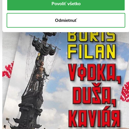
Povoliť všetko
Ďalšie formáty
Odmietnuť