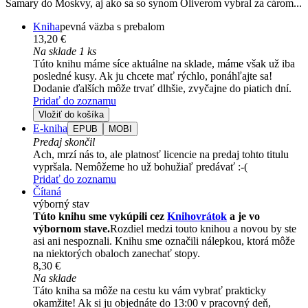
Samary do Moskvy, aj ako sa so synom Oliverom vybral za cárom...
Kniha
pevná väzba s prebalom
13,20 €
Na sklade 1 ks
Túto knihu máme síce aktuálne na sklade, máme však už iba
posledné kusy. Ak ju chcete mať rýchlo, ponáhľajte sa!
Dodanie ďalších môže trvať dlhšie, zvyčajne do piatich dní.
Pridať do zoznamu
Vložiť do košíka
E-kniha
EPUB
MOBI
Predaj skončil
Ach, mrzí nás to, ale platnosť licencie na predaj tohto titulu
vypršala. Nemôžeme ho už bohužiaľ predávať :-(
Pridať do zoznamu
Čítaná
výborný stav
Túto knihu sme vykúpili cez
Knihovrátok
a je vo
výbornom stave.
Rozdiel medzi touto knihou a novou by ste
asi ani nespoznali. Knihu sme označili nálepkou, ktorá môže
na niektorých obaloch zanechať stopy.
8,30 €
Na sklade
Táto kniha sa môže na cestu ku vám vybrať prakticky
okamžite! Ak si ju objednáte do 13:00 v pracovný deň,