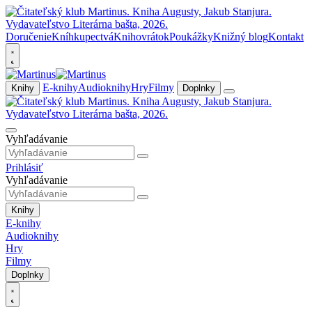
Doručenie
Kníhkupectvá
Knihovrátok
Poukážky
Knižný blog
Kontakt
E-knihy
Audioknihy
Hry
Filmy
Knihy
Doplnky
Vyhľadávanie
Prihlásiť
Vyhľadávanie
Knihy
E-knihy
Audioknihy
Hry
Filmy
Doplnky