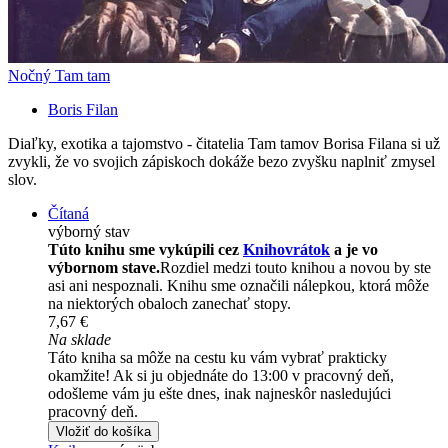
Nočný Tam tam
Boris Filan
Diaľky, exotika a tajomstvo - čitatelia Tam tamov Borisa Filana si už
zvykli, že vo svojich zápiskoch dokáže bezo zvyšku naplniť zmysel
slov.
Čítaná
výborný stav
Túto knihu sme vykúpili cez
Knihovrátok
a je vo
výbornom stave.
Rozdiel medzi touto knihou a novou by ste
asi ani nespoznali. Knihu sme označili nálepkou, ktorá môže
na niektorých obaloch zanechať stopy.
7,67 €
Na sklade
Táto kniha sa môže na cestu ku vám vybrať prakticky
okamžite! Ak si ju objednáte do 13:00 v pracovný deň,
odošleme vám ju ešte dnes, inak najneskôr nasledujúci
pracovný deň.
Vložiť do košíka