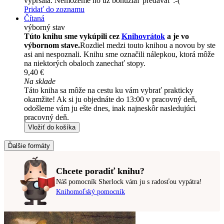
vypršala. Nemôžeme ho už bohužiaľ predávať :-(
Pridať do zoznamu
Čítaná
výborný stav
Túto knihu sme vykúpili cez
Knihovrátok
a je vo
výbornom stave.
Rozdiel medzi touto knihou a novou by ste
asi ani nespoznali. Knihu sme označili nálepkou, ktorá môže
na niektorých obaloch zanechať stopy.
9,40 €
Na sklade
Táto kniha sa môže na cestu ku vám vybrať prakticky
okamžite! Ak si ju objednáte do 13:00 v pracovný deň,
odošleme vám ju ešte dnes, inak najneskôr nasledujúci
pracovný deň.
Vložiť do košíka
Ďalšie formáty
Chcete poradiť knihu?
Náš pomocník Sherlock vám ju s radosťou vypátra!
Knihomoľský pomocník