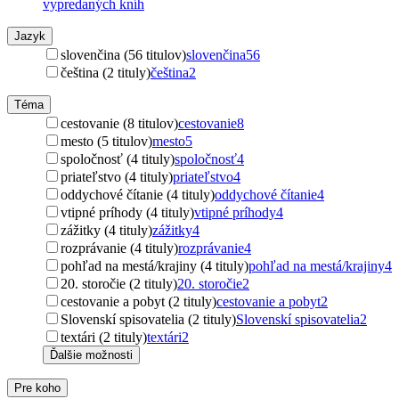
vypredaných kníh
Jazyk
slovenčina (56 titulov)
slovenčina
56
čeština (2 tituly)
čeština
2
Téma
cestovanie (8 titulov)
cestovanie
8
mesto (5 titulov)
mesto
5
spoločnosť (4 tituly)
spoločnosť
4
priateľstvo (4 tituly)
priateľstvo
4
oddychové čítanie (4 tituly)
oddychové čítanie
4
vtipné príhody (4 tituly)
vtipné príhody
4
zážitky (4 tituly)
zážitky
4
rozprávanie (4 tituly)
rozprávanie
4
pohľad na mestá/krajiny (4 tituly)
pohľad na mestá/krajiny
4
20. storočie (2 tituly)
20. storočie
2
cestovanie a pobyt (2 tituly)
cestovanie a pobyt
2
Slovenskí spisovatelia (2 tituly)
Slovenskí spisovatelia
2
textári (2 tituly)
textári
2
Ďalšie možnosti
Pre koho