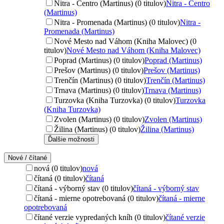
Nitra - Centro (Martinus) (0 titulov)
Nitra - Centro
(Martinus)
Nitra - Promenada (Martinus) (0 titulov)
Nitra -
Promenada (Martinus)
Nové Mesto nad Váhom (Kniha Malovec) (0
titulov)
Nové Mesto nad Váhom (Kniha Malovec)
Poprad (Martinus) (0 titulov)
Poprad (Martinus)
Prešov (Martinus) (0 titulov)
Prešov (Martinus)
Trenčín (Martinus) (0 titulov)
Trenčín (Martinus)
Trnava (Martinus) (0 titulov)
Trnava (Martinus)
Turzovka (Kniha Turzovka) (0 titulov)
Turzovka
(Kniha Turzovka)
Zvolen (Martinus) (0 titulov)
Zvolen (Martinus)
Žilina (Martinus) (0 titulov)
Žilina (Martinus)
Ďalšie možnosti
Nové / čítané
nová (0 titulov)
nová
čítaná (0 titulov)
čítaná
čítaná - výborný stav (0 titulov)
čítaná - výborný stav
čítaná - mierne opotrebovaná (0 titulov)
čítaná - mierne
opotrebovaná
čítané verzie vypredaných kníh (0 titulov)
čítané verzie