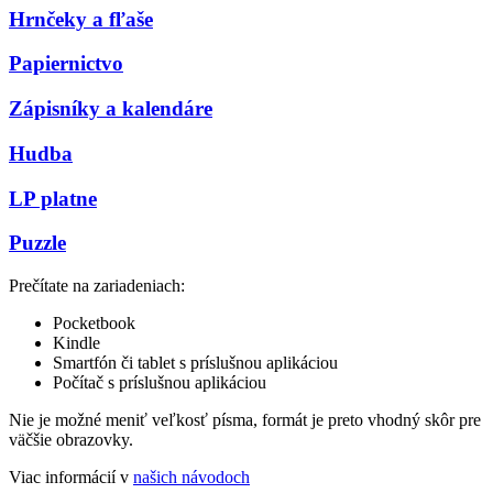
Hrnčeky a fľaše
Papiernictvo
Zápisníky a kalendáre
Hudba
LP platne
Puzzle
Prečítate na zariadeniach:
Pocketbook
Kindle
Smartfón či tablet s príslušnou aplikáciou
Počítač s príslušnou aplikáciou
Nie je možné meniť veľkosť písma, formát je preto vhodný skôr pre
väčšie obrazovky.
Viac informácií v
našich návodoch