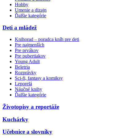
Hobby
Umenie a dizajn
Ďalšie kategórie
Deti a mládež
Knihorad – poradca kníh pre deti
Pre najmenších
Pre prvákov
Pre pubertiakov
Young Adult
Beletria
Rozprávky
Sci-fi, fantasy a komiksy
Leporelá
Náučné knihy
Ďalšie kategórie
Životopisy a reportáže
Kuchárky
Učebnice a slovníky