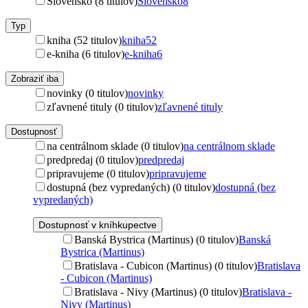
Slovensko (8 titulov)
Slovensko
8
Typ
kniha (52 titulov)
kniha
52
e-kniha (6 titulov)
e-kniha
6
Zobraziť iba
novinky (0 titulov)
novinky
zľavnené tituly (0 titulov)
zľavnené tituly
Dostupnosť
na centrálnom sklade (0 titulov)
na centrálnom sklade
predpredaj (0 titulov)
predpredaj
pripravujeme (0 titulov)
pripravujeme
dostupná (bez vypredaných) (0 titulov)
dostupná (bez
vypredaných)
Dostupnosť v kníhkupectve
Banská Bystrica (Martinus) (0 titulov)
Banská
Bystrica (Martinus)
Bratislava - Cubicon (Martinus) (0 titulov)
Bratislava
- Cubicon (Martinus)
Bratislava - Nivy (Martinus) (0 titulov)
Bratislava -
Nivy (Martinus)