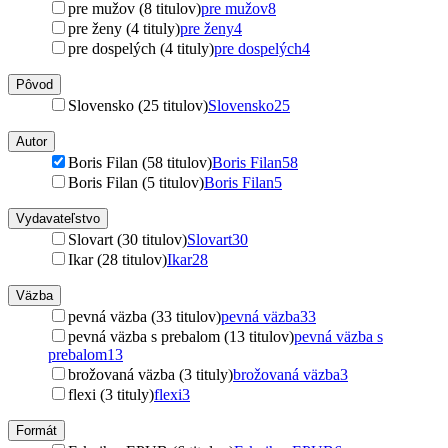
pre mužov (8 titulov)
pre mužov
8
pre ženy (4 tituly)
pre ženy
4
pre dospelých (4 tituly)
pre dospelých
4
Pôvod
Slovensko (25 titulov)
Slovensko
25
Autor
Boris Filan (58 titulov)
Boris Filan
58
Boris Filan (5 titulov)
Boris Filan
5
Vydavateľstvo
Slovart (30 titulov)
Slovart
30
Ikar (28 titulov)
Ikar
28
Väzba
pevná väzba (33 titulov)
pevná väzba
33
pevná väzba s prebalom (13 titulov)
pevná väzba s
prebalom
13
brožovaná väzba (3 tituly)
brožovaná väzba
3
flexi (3 tituly)
flexi
3
Formát