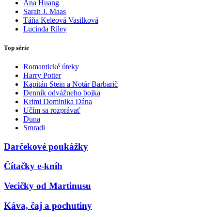
Ana Huang
Sarah J. Maas
Táňa Keleová Vasilková
Lucinda Riley
Top série
Romantické úteky
Harry Potter
Kapitán Stein a Notár Barbarič
Denník odvážneho bojka
Krimi Dominika Dána
Učím sa rozprávať
Duna
Smradi
Darčekové poukážky
Čítačky e-kníh
Vecičky od Martinusu
Káva, čaj a pochutiny