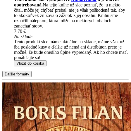
opotrebovaná.
Na tejto knihe už síce poznať, že ju niekto
čítal, môže jej chýbať prebal, nie je však poškodená tak, aby
to akokoľvek znižovalo zážitok z jej obsahu. Knihu sme
označili nálepkou, ktorá môže na niektorých obaloch
zanechať stopy.
7,70 €
Na sklade
Tento produkt síce máme aktuálne na sklade, máme však už
iba posledné kusy a ďalšie už nemá ani distribútor, preto je
možné, že bude onedlho úplne vypredaný. Ak ho chcete mať,
ponáhľajte sa!
Vložiť do košíka
Ďalšie formáty