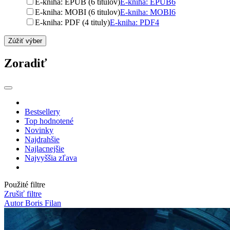
E-kniha: EPUB (6 titulov)
E-kniha: EPUB
6
E-kniha: MOBI (6 titulov)
E-kniha: MOBI
6
E-kniha: PDF (4 tituly)
E-kniha: PDF
4
Zúžiť výber
Zoradiť
Bestsellery
Top hodnotené
Novinky
Najdrahšie
Najlacnejšie
Najvyššia zľava
Použité filtre
Zrušiť filtre
Autor Boris Filan