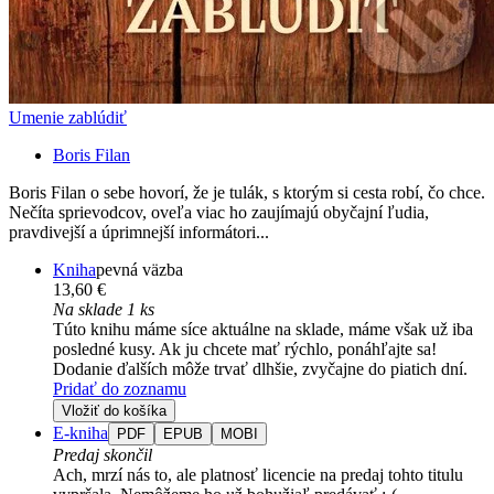
Umenie zablúdiť
Boris Filan
Boris Filan o sebe hovorí, že je tulák, s ktorým si cesta robí, čo chce.
Nečíta sprievodcov, oveľa viac ho zaujímajú obyčajní ľudia,
pravdivejší a úprimnejší informátori...
Kniha
pevná väzba
13,60 €
Na sklade 1 ks
Túto knihu máme síce aktuálne na sklade, máme však už iba
posledné kusy. Ak ju chcete mať rýchlo, ponáhľajte sa!
Dodanie ďalších môže trvať dlhšie, zvyčajne do piatich dní.
Pridať do zoznamu
Vložiť do košíka
E-kniha
PDF
EPUB
MOBI
Predaj skončil
Ach, mrzí nás to, ale platnosť licencie na predaj tohto titulu