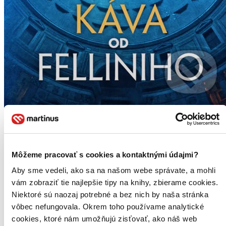
Káva od Felliniho
Boris Filan
Boris Filan tvrdí, že už nepíše cestopisy, ale mestopisy, chuťopisy a
Môžeme pracovať s cookies a kontaktnými údajmi?
vôňopisy. Má najradšej, keď niekam príde a je veľmi príjemne
sklamaný. Často zistí, že to najzaujímavejšie a najlepšie je inde a...
Aby sme vedeli, ako sa na našom webe správate, a mohli
vám zobraziť tie najlepšie tipy na knihy, zbierame cookies.
Kniha
pevná väzba
13,30 €
Niektoré sú naozaj potrebné a bez nich by naša stránka
Do 1 – 5 dní
vôbec nefungovala. Okrem toho používame analytické
Tento produkt momentálne nemáme na sklade, ale zvyčajne
cookies, ktoré nám umožňujú zisťovať, ako náš web
vám ho vieme zabezpečiť a odoslať do 1 – 5 dní. A