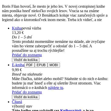
Boris Filan hovorí, že mesto je jeho les. V novej cestopisnej knihe
nám ponúka hneď niekoľko svojich lesov. Vracia sa na známe
miesta, objavuje nové. O Benátkach koluje viac zaručených správ a
legiend ako o ktoromkoľvek inom meste. Treba ich vidieť, a nie
Kniha
pevná väzba
13,20 €
Do 1 – 5 dní
Tento produkt momentálne nemáme na sklade, ale zvyčajne
vám ho vieme zabezpečiť a odoslať do 1 – 5 dní. A
posnažíme sa aj trochu rýchlejšie!
Pridať do zoznamu
Vložiť do košíka
E-kniha
PDF
EPUB
MOBI
9,99 €
Ihneď na stiahnutie
Máte čítačku, tablet alebo mobil? Stiahnite si do nich e-knihu:
budete ju mať hneď a ešte aj ušetríte život stromom. Viac
informácii o e-knihách
nájdete tu
.
Pridať do zoznamu
Vložiť do košíka
Čítaná
výborný stav
Túto knihu sme vykúpili cez
Knihovrátok
a je vo