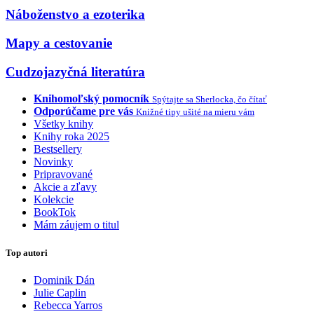
Náboženstvo a ezoterika
Mapy a cestovanie
Cudzojazyčná literatúra
Knihomoľský pomocník
Spýtajte sa Sherlocka, čo čítať
Odporúčame pre vás
Knižné tipy ušité na mieru vám
Všetky knihy
Knihy roka 2025
Bestsellery
Novinky
Pripravované
Akcie a zľavy
Kolekcie
BookTok
Mám záujem o titul
Top autori
Dominik Dán
Julie Caplin
Rebecca Yarros