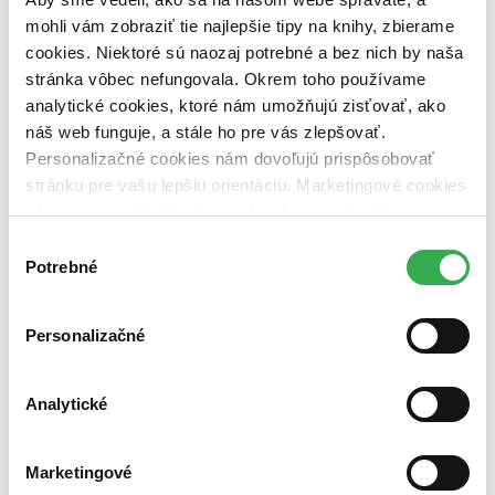
vypredaných)
mohli vám zobraziť tie najlepšie tipy na knihy, zbierame
cookies. Niektoré sú naozaj potrebné a bez nich by naša
Nové / čítané
stránka vôbec nefungovala. Okrem toho používame
nová (0 titulov)
nová
čítaná (0 titulov)
čítaná
analytické cookies, ktoré nám umožňujú zisťovať, ako
čítaná - výborný stav (0 titulov)
čítaná - výborný stav
náš web funguje, a stále ho pre vás zlepšovať.
čítaná - mierne opotrebovaná (0 titulov)
čítaná - mierne
Personalizačné cookies nám dovoľujú prispôsobovať
opotrebovaná
stránku pre vašu lepšiu orientáciu. Marketingové cookies
čítané verzie vypredaných kníh (0 titulov)
čítané verzie
vypredaných kníh
nám zas umožňujú zobrazenie relevantnej reklamy.
Niektoré údaje zdieľame aj s tretími stranami. Veľmi by
Výber
Zúžiť výber
nám pomohlo, keby sme mohli používať všetky tieto
Potrebné
súhlasu
cookies. Ďakujeme!
Zoradiť
Personalizačné
Bestsellery
Analytické
Top hodnotené
Novinky
Najdrahšie
Marketingové
Najlacnejšie