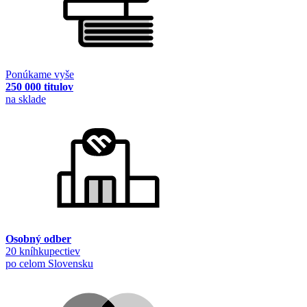
Ponúkame vyše
250 000 titulov
na sklade
Osobný odber
20 kníhkupectiev
po celom Slovensku