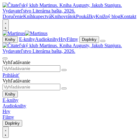
Doručenie
Kníhkupectvá
Knihovrátok
Poukážky
Knižný blog
Kontakt
E-knihy
Audioknihy
Hry
Filmy
Knihy
Doplnky
Vyhľadávanie
Prihlásiť
Vyhľadávanie
Knihy
E-knihy
Audioknihy
Hry
Filmy
Doplnky