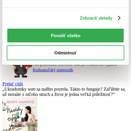
Najvyššia zľava
Použité filtre
Zobraziť detaily
Zrušiť filtre
čítané - mierne opotrebované
Nebol nájdený
žiadny titul
vyhovujúci zadaným podmienkam.
Povoliť všetko
Skúste prosím zmeniť vyhľadávaný výraz.
Odmietnuť
Chcete poradiť knihu?
Náš pomocník Sherlock vám ju s radosťou vypátra!
Knihomoľský pomocník
Pridať citát
Ukradomky som sa naňho pozrela. Takto to funguje? Zaľúbite sa,
už nemáte z ničoho strach a život je jedna veľká príležitosť?