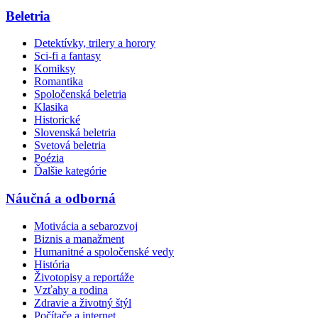
Beletria
Detektívky, trilery a horory
Sci-fi a fantasy
Komiksy
Romantika
Spoločenská beletria
Klasika
Historické
Slovenská beletria
Svetová beletria
Poézia
Ďalšie kategórie
Náučná a odborná
Motivácia a sebarozvoj
Biznis a manažment
Humanitné a spoločenské vedy
História
Životopisy a reportáže
Vzťahy a rodina
Zdravie a životný štýl
Počítače a internet