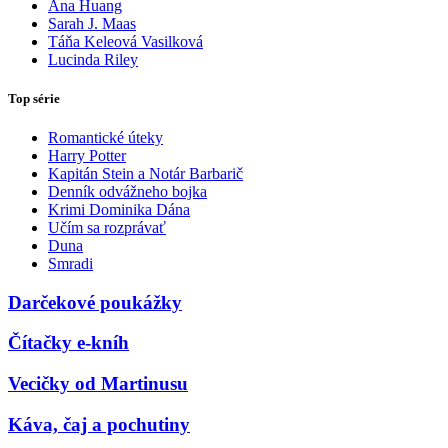
Ana Huang
Sarah J. Maas
Táňa Keleová Vasilková
Lucinda Riley
Top série
Romantické úteky
Harry Potter
Kapitán Stein a Notár Barbarič
Denník odvážneho bojka
Krimi Dominika Dána
Učím sa rozprávať
Duna
Smradi
Darčekové poukážky
Čítačky e-kníh
Vecičky od Martinusu
Káva, čaj a pochutiny