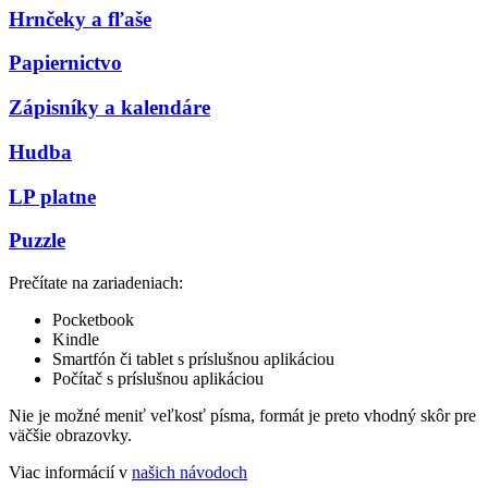
Hrnčeky a fľaše
Papiernictvo
Zápisníky a kalendáre
Hudba
LP platne
Puzzle
Prečítate na zariadeniach:
Pocketbook
Kindle
Smartfón či tablet s príslušnou aplikáciou
Počítač s príslušnou aplikáciou
Nie je možné meniť veľkosť písma, formát je preto vhodný skôr pre
väčšie obrazovky.
Viac informácií v
našich návodoch