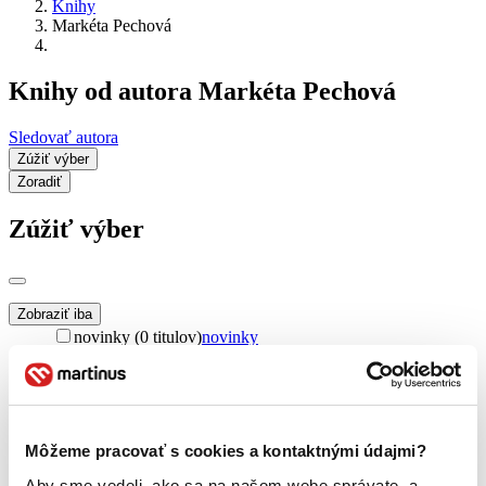
Knihy
Markéta Pechová
Knihy od autora Markéta Pechová
Sledovať autora
Zúžiť výber
Zoradiť
Zúžiť výber
Zobraziť iba
novinky (0 titulov)
novinky
zľavnené tituly (0 titulov)
zľavnené tituly
Dostupnosť
na centrálnom sklade (0 titulov)
na centrálnom sklade
predpredaj (0 titulov)
predpredaj
Môžeme pracovať s cookies a kontaktnými údajmi?
pripravujeme (0 titulov)
pripravujeme
Aby sme vedeli, ako sa na našom webe správate, a
dostupná (bez vypredaných) (0 titulov)
dostupná (bez