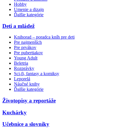
Hobby
Umenie a dizajn
Ďalšie kategórie
Deti a mládež
Knihorad – poradca kníh pre deti
Pre najmenších
Pre prvákov
Pre pubertiakov
Young Adult
Beletria
Rozprávky
Sci-fi, fantasy a komiksy
Leporelá
Náučné knihy
Ďalšie kategórie
Životopisy a reportáže
Kuchárky
Učebnice a slovníky