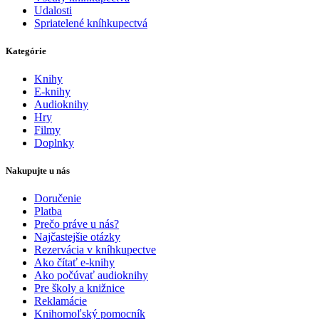
Udalosti
Spriatelené kníhkupectvá
Kategórie
Knihy
E-knihy
Audioknihy
Hry
Filmy
Doplnky
Nakupujte u nás
Doručenie
Platba
Prečo práve u nás?
Najčastejšie otázky
Rezervácia v kníhkupectve
Ako čítať e-knihy
Ako počúvať audioknihy
Pre školy a knižnice
Reklamácie
Knihomoľský pomocník