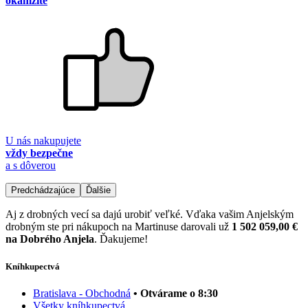
okamžite
U nás nakupujete
vždy bezpečne
a s dôverou
Predchádzajúce
Ďalšie
Aj z drobných vecí sa dajú urobiť veľké. Vďaka vašim Anjelským
drobným ste pri nákupoch na Martinuse darovali už
1 502 059,00 €
na Dobrého Anjela
. Ďakujeme!
Kníhkupectvá
Bratislava - Obchodná
• Otvárame o 8:30
Všetky kníhkupectvá