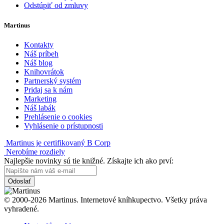
Odstúpiť od zmluvy
Martinus
Kontakty
Náš príbeh
Náš blog
Knihovrátok
Partnerský systém
Pridaj sa k nám
Marketing
Náš labák
Prehlásenie o cookies
Vyhlásenie o prístupnosti
Martinus je certifikovaný B Corp
Nerobíme rozdiely
Najlepšie novinky sú tie knižné. Získajte ich ako prví:
Odoslať
© 2000-2026 Martinus. Internetové kníhkupectvo. Všetky práva
vyhradené.