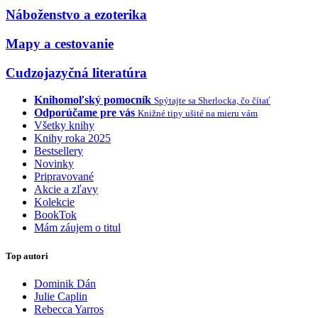
Náboženstvo a ezoterika
Mapy a cestovanie
Cudzojazyčná literatúra
Knihomoľský pomocník
Spýtajte sa Sherlocka, čo čítať
Odporúčame pre vás
Knižné tipy ušité na mieru vám
Všetky knihy
Knihy roka 2025
Bestsellery
Novinky
Pripravované
Akcie a zľavy
Kolekcie
BookTok
Mám záujem o titul
Top autori
Dominik Dán
Julie Caplin
Rebecca Yarros