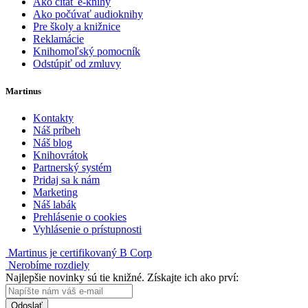
Ako čítať e-knihy
Ako počúvať audioknihy
Pre školy a knižnice
Reklamácie
Knihomoľský pomocník
Odstúpiť od zmluvy
Martinus
Kontakty
Náš príbeh
Náš blog
Knihovrátok
Partnerský systém
Pridaj sa k nám
Marketing
Náš labák
Prehlásenie o cookies
Vyhlásenie o prístupnosti
Martinus je certifikovaný B Corp
Nerobíme rozdiely
Najlepšie novinky sú tie knižné. Získajte ich ako prví:
Odoslať