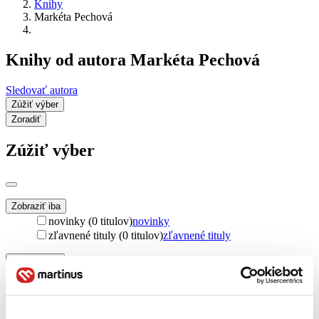
Knihy
Markéta Pechová
Knihy od autora Markéta Pechová
Sledovať autora
Zúžiť výber
Zoradiť
Zúžiť výber
Zobraziť iba
novinky (0 titulov)
novinky
zľavnené tituly (0 titulov)
zľavnené tituly
Dostupnosť
na centrálnom sklade (0 titulov)
na centrálnom sklade
predpredaj (0 titulov)
predpredaj
pripravujeme (0 titulov)
pripravujeme
dostupná (bez vypredaných) (0 titulov)
dostupná (bez