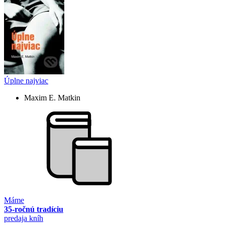
Úplne najviac
Maxim E. Matkin
Máme
35-ročnú tradíciu
predaja kníh