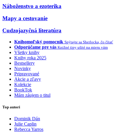
Náboženstvo a ezoterika
Mapy a cestovanie
Cudzojazyčná literatúra
Knihomoľský pomocník
Spýtajte sa Sherlocka, čo čítať
Odporúčame pre vás
Knižné tipy ušité na mieru vám
Všetky knihy
Knihy roka 2025
Bestsellery
Novinky
Pripravované
Akcie a zľavy
Kolekcie
BookTok
Mám záujem o titul
Top autori
Dominik Dán
Julie Caplin
Rebecca Yarros