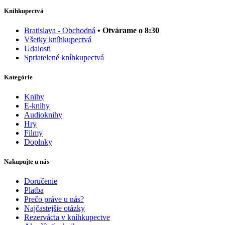
Kníhkupectvá
Bratislava - Obchodná
• Otvárame o 8:30
Všetky kníhkupectvá
Udalosti
Spriatelené kníhkupectvá
Kategórie
Knihy
E-knihy
Audioknihy
Hry
Filmy
Doplnky
Nakupujte u nás
Doručenie
Platba
Prečo práve u nás?
Najčastejšie otázky
Rezervácia v kníhkupectve