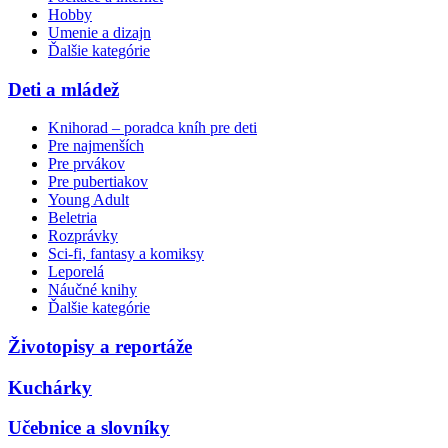
Hobby
Umenie a dizajn
Ďalšie kategórie
Deti a mládež
Knihorad – poradca kníh pre deti
Pre najmenších
Pre prvákov
Pre pubertiakov
Young Adult
Beletria
Rozprávky
Sci-fi, fantasy a komiksy
Leporelá
Náučné knihy
Ďalšie kategórie
Životopisy a reportáže
Kuchárky
Učebnice a slovníky