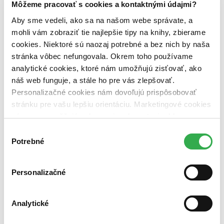
Môžeme pracovať s cookies a kontaktnými údajmi?
vypredaných)
Aby sme vedeli, ako sa na našom webe správate, a
Nové / čítané
mohli vám zobraziť tie najlepšie tipy na knihy, zbierame
nová (0 titulov)
nová
cookies. Niektoré sú naozaj potrebné a bez nich by naša
čítaná (0 titulov)
čítaná
stránka vôbec nefungovala. Okrem toho používame
čítaná - výborný stav (0 titulov)
čítaná - výborný stav
čítaná - mierne opotrebovaná (0 titulov)
čítaná - mierne
analytické cookies, ktoré nám umožňujú zisťovať, ako
opotrebovaná
náš web funguje, a stále ho pre vás zlepšovať.
čítané verzie vypredaných kníh (0 titulov)
čítané verzie
Personalizačné cookies nám dovoľujú prispôsobovať
vypredaných kníh
stránku pre vašu lepšiu orientáciu. Marketingové cookies
Zúžiť výber
nám zas umožňujú zobrazenie relevantnej reklamy.
Niektoré údaje zdieľame aj s tretími stranami. Veľmi by
Výber
Zoradiť
nám pomohlo, keby sme mohli používať všetky tieto
Potrebné
súhlasu
cookies. Ďakujeme!
Personalizačné
Bestsellery
Top hodnotené
Novinky
Analytické
Najdrahšie
Najlacnejšie