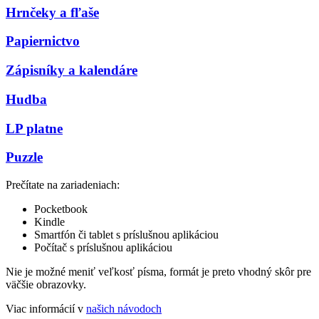
Hrnčeky a fľaše
Papiernictvo
Zápisníky a kalendáre
Hudba
LP platne
Puzzle
Prečítate na zariadeniach:
Pocketbook
Kindle
Smartfón či tablet s príslušnou aplikáciou
Počítač s príslušnou aplikáciou
Nie je možné meniť veľkosť písma, formát je preto vhodný skôr pre
väčšie obrazovky.
Viac informácií v
našich návodoch