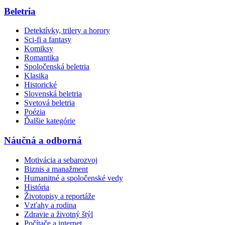
Beletria
Detektívky, trilery a horory
Sci-fi a fantasy
Komiksy
Romantika
Spoločenská beletria
Klasika
Historické
Slovenská beletria
Svetová beletria
Poézia
Ďalšie kategórie
Náučná a odborná
Motivácia a sebarozvoj
Biznis a manažment
Humanitné a spoločenské vedy
História
Životopisy a reportáže
Vzťahy a rodina
Zdravie a životný štýl
Počítače a internet