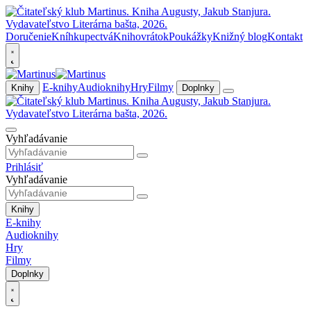
Doručenie
Kníhkupectvá
Knihovrátok
Poukážky
Knižný blog
Kontakt
E-knihy
Audioknihy
Hry
Filmy
Knihy
Doplnky
Vyhľadávanie
Prihlásiť
Vyhľadávanie
Knihy
E-knihy
Audioknihy
Hry
Filmy
Doplnky