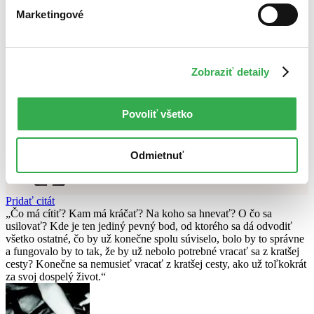
Najvyššia zľava
Marketingové
Použité filtre
Zrušiť filtre
čítané - výborný stav
Zobraziť detaily
Nebol nájdený
žiadny titul
vyhovujúci zadaným podmienkam.
Skúste prosím zmeniť vyhľadávaný výraz.
Povoliť všetko
Chcete poradiť knihu?
Náš pomocník Sherlock vám ju s radosťou vypátra!
Odmietnuť
Knihomoľský pomocník
Pridať citát
Čo má cítiť? Kam má kráčať? Na koho sa hnevať? O čo sa
usilovať? Kde je ten jediný pevný bod, od ktorého sa dá odvodiť
všetko ostatné, čo by už konečne spolu súviselo, bolo by to správne
a fungovalo by to tak, že by už nebolo potrebné vracať sa z kratšej
cesty? Konečne sa nemusieť vracať z kratšej cesty, ako už toľkokrát
za svoj dospelý život.