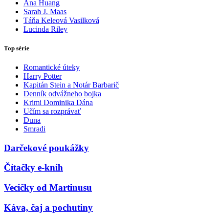
Ana Huang
Sarah J. Maas
Táňa Keleová Vasilková
Lucinda Riley
Top série
Romantické úteky
Harry Potter
Kapitán Stein a Notár Barbarič
Denník odvážneho bojka
Krimi Dominika Dána
Učím sa rozprávať
Duna
Smradi
Darčekové poukážky
Čítačky e-kníh
Vecičky od Martinusu
Káva, čaj a pochutiny