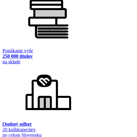
Ponúkame vyše
250 000 titulov
na sklade
Osobný odber
20 kníhkupectiev
po celom Slovensku