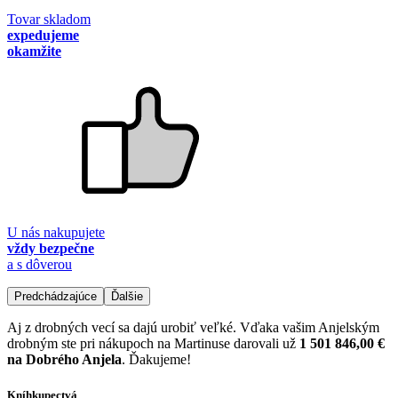
Tovar skladom
expedujeme
okamžite
U nás nakupujete
vždy bezpečne
a s dôverou
Predchádzajúce
Ďalšie
Aj z drobných vecí sa dajú urobiť veľké. Vďaka vašim Anjelským
drobným ste pri nákupoch na Martinuse darovali už
1 501 846,00 €
na Dobrého Anjela
. Ďakujeme!
Kníhkupectvá