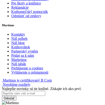
Pre školy a knižnice
Reklamácie
Knihomoľský pomocník
Odstúpiť od zmluvy
Martinus
Kontakty
Náš príbeh
Náš blog
Knihovrátok
Partnerský systém
Pridaj sa k nám
Marketing
Náš labák
Prehlásenie o cookies
Vyhlásenie o prístupnosti
Martinus je certifikovaný B Corp
Nerobíme rozdiely
Najlepšie novinky sú tie knižné. Získajte ich ako prví:
Odoslať