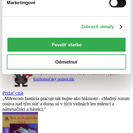
Marketingové
Najlacnejšie
Najvyššia zľava
Použité filtre
Zobraziť detaily
Zrušiť filtre
čítané verzie vypredaných kníh
Nebol nájdený
žiadny titul
vyhovujúci zadaným podmienkam.
Povoliť všetko
Skúste prosím zmeniť vyhľadávaný výraz.
Odmietnuť
Chcete poradiť knihu?
Náš pomocník Sherlock vám ju s radosťou vypátra!
Knihomoľský pomocník
Pridať citát
Milencom fantázia pracuje tak bujne ako bláznom - chladný rozum
ostáva nad tým stáť a doma sú v tých vidinách len milenci a
námesačníci a básnici.