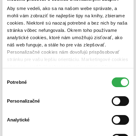
pripravujeme (0 titulov)
pripravujeme
dostupná (bez vypredaných) (0 titulov)
dostupná (bez
Aby sme vedeli, ako sa na našom webe správate, a
vypredaných)
mohli vám zobraziť tie najlepšie tipy na knihy, zbierame
cookies. Niektoré sú naozaj potrebné a bez nich by naša
Nové / čítané
stránka vôbec nefungovala. Okrem toho používame
nová (0 titulov)
nová
čítaná (0 titulov)
čítaná
analytické cookies, ktoré nám umožňujú zisťovať, ako
čítaná - výborný stav (0 titulov)
čítaná - výborný stav
náš web funguje, a stále ho pre vás zlepšovať.
čítaná - mierne opotrebovaná (0 titulov)
čítaná - mierne
Personalizačné cookies nám dovoľujú prispôsobovať
opotrebovaná
stránku pre vašu lepšiu orientáciu. Marketingové cookies
čítané verzie vypredaných kníh (0 titulov)
čítané verzie
vypredaných kníh
nám zas umožňujú zobrazenie relevantnej reklamy.
Niektoré údaje zdieľame aj s tretími stranami. Veľmi by
Výber
Zúžiť výber
nám pomohlo, keby sme mohli používať všetky tieto
Potrebné
súhlasu
cookies. Ďakujeme!
Zoradiť
Personalizačné
Bestsellery
Analytické
Top hodnotené
Novinky
Najdrahšie