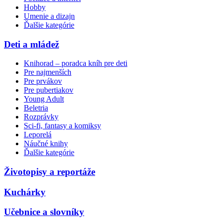
Hobby
Umenie a dizajn
Ďalšie kategórie
Deti a mládež
Knihorad – poradca kníh pre deti
Pre najmenších
Pre prvákov
Pre pubertiakov
Young Adult
Beletria
Rozprávky
Sci-fi, fantasy a komiksy
Leporelá
Náučné knihy
Ďalšie kategórie
Životopisy a reportáže
Kuchárky
Učebnice a slovníky