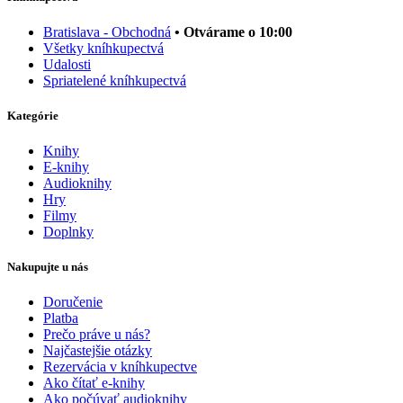
Bratislava - Obchodná
• Otvárame o 10:00
Všetky kníhkupectvá
Udalosti
Spriatelené kníhkupectvá
Kategórie
Knihy
E-knihy
Audioknihy
Hry
Filmy
Doplnky
Nakupujte u nás
Doručenie
Platba
Prečo práve u nás?
Najčastejšie otázky
Rezervácia v kníhkupectve
Ako čítať e-knihy
Ako počúvať audioknihy