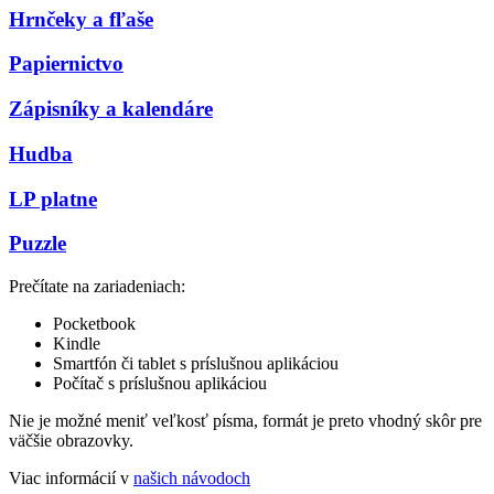
Hrnčeky a fľaše
Papiernictvo
Zápisníky a kalendáre
Hudba
LP platne
Puzzle
Prečítate na zariadeniach:
Pocketbook
Kindle
Smartfón či tablet s príslušnou aplikáciou
Počítač s príslušnou aplikáciou
Nie je možné meniť veľkosť písma, formát je preto vhodný skôr pre
väčšie obrazovky.
Viac informácií v
našich návodoch