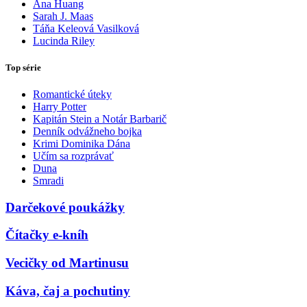
Ana Huang
Sarah J. Maas
Táňa Keleová Vasilková
Lucinda Riley
Top série
Romantické úteky
Harry Potter
Kapitán Stein a Notár Barbarič
Denník odvážneho bojka
Krimi Dominika Dána
Učím sa rozprávať
Duna
Smradi
Darčekové poukážky
Čítačky e-kníh
Vecičky od Martinusu
Káva, čaj a pochutiny