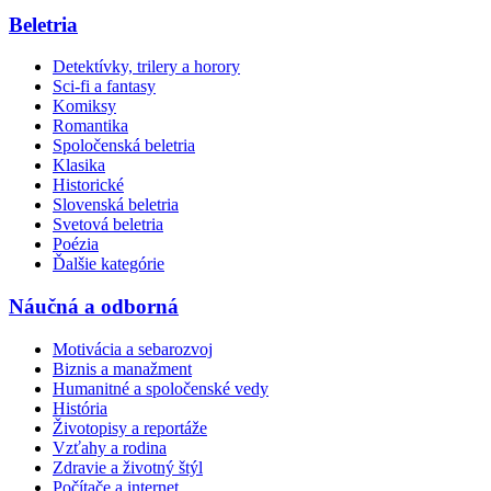
Beletria
Detektívky, trilery a horory
Sci-fi a fantasy
Komiksy
Romantika
Spoločenská beletria
Klasika
Historické
Slovenská beletria
Svetová beletria
Poézia
Ďalšie kategórie
Náučná a odborná
Motivácia a sebarozvoj
Biznis a manažment
Humanitné a spoločenské vedy
História
Životopisy a reportáže
Vzťahy a rodina
Zdravie a životný štýl
Počítače a internet