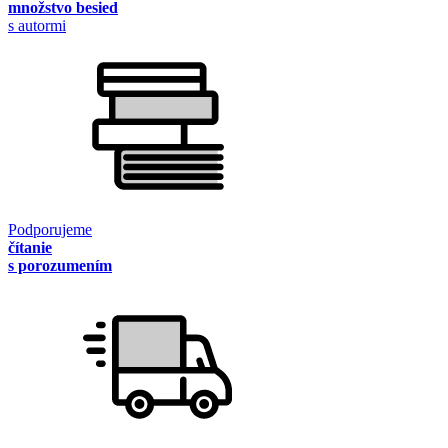
množstvo besied
s autormi
Podporujeme
čítanie
s porozumením