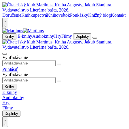
Doručenie
Kníhkupectvá
Knihovrátok
Poukážky
Knižný blog
Kontakt
E-knihy
Audioknihy
Hry
Filmy
Knihy
Doplnky
Vyhľadávanie
Prihlásiť
Vyhľadávanie
Knihy
E-knihy
Audioknihy
Hry
Filmy
Doplnky