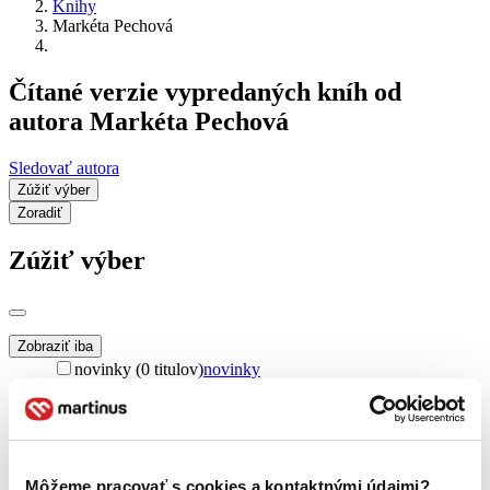
Knihy
Markéta Pechová
Čítané verzie vypredaných kníh od
autora Markéta Pechová
Sledovať autora
Zúžiť výber
Zoradiť
Zúžiť výber
Zobraziť iba
novinky (0 titulov)
novinky
zľavnené tituly (0 titulov)
zľavnené tituly
Dostupnosť
na centrálnom sklade (0 titulov)
na centrálnom sklade
predpredaj (0 titulov)
predpredaj
Môžeme pracovať s cookies a kontaktnými údajmi?