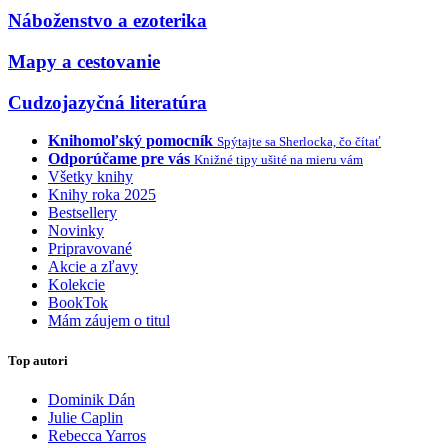
Náboženstvo a ezoterika
Mapy a cestovanie
Cudzojazyčná literatúra
Knihomoľský pomocník
Spýtajte sa Sherlocka, čo čítať
Odporúčame pre vás
Knižné tipy ušité na mieru vám
Všetky knihy
Knihy roka 2025
Bestsellery
Novinky
Pripravované
Akcie a zľavy
Kolekcie
BookTok
Mám záujem o titul
Top autori
Dominik Dán
Julie Caplin
Rebecca Yarros