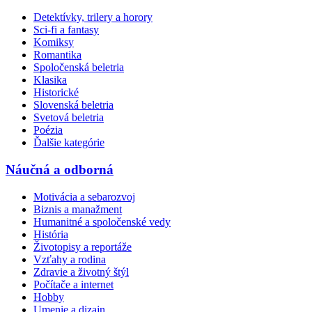
Detektívky, trilery a horory
Sci-fi a fantasy
Komiksy
Romantika
Spoločenská beletria
Klasika
Historické
Slovenská beletria
Svetová beletria
Poézia
Ďalšie kategórie
Náučná a odborná
Motivácia a sebarozvoj
Biznis a manažment
Humanitné a spoločenské vedy
História
Životopisy a reportáže
Vzťahy a rodina
Zdravie a životný štýl
Počítače a internet
Hobby
Umenie a dizajn