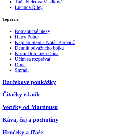
Táňa Keleová Vasilková
Lucinda Riley
Top série
Romantické úteky
Harry Potter
Kapitán Stein a Notár Barbarič
Denník odvážneho bojka
Krimi Dominika Dána
Učím sa rozprávať
Duna
Smradi
Darčekové poukážky
Čítačky e-kníh
Vecičky od Martinusu
Káva, čaj a pochutiny
Hrnčeky a fľaše