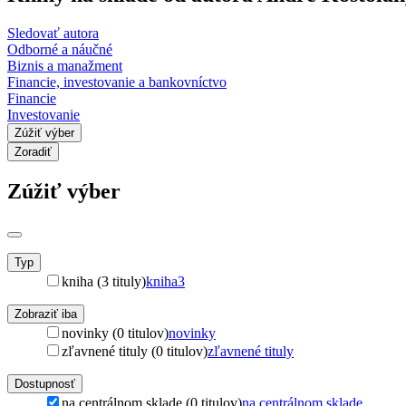
Sledovať autora
Odborné a náučné
Biznis a manažment
Financie, investovanie a bankovníctvo
Financie
Investovanie
Zúžiť výber
Zoradiť
Zúžiť výber
Typ
kniha (3 tituly)
kniha
3
Zobraziť iba
novinky (0 titulov)
novinky
zľavnené tituly (0 titulov)
zľavnené tituly
Dostupnosť
na centrálnom sklade (0 titulov)
na centrálnom sklade