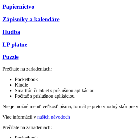
Papiernictvo
Zápisníky a kalendáre
Hudba
LP platne
Puzzle
Prečítate na zariadeniach:
Pocketbook
Kindle
Smartfón či tablet s príslušnou aplikáciou
Počítač s príslušnou aplikáciou
Nie je možné meniť veľkosť písma, formát je preto vhodný skôr pre 
Viac informácií v
našich návodoch
Prečítate na zariadeniach:
Pocketbook