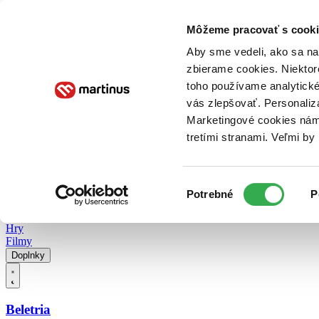
Doručenie
Kníhkupectvá
Knihovrátok
Poukážky
Knižný blog
Kontakt
Môžeme pracovať s cooki
Aby sme vedeli, ako sa na 
zbierame cookies. Niektor
E-knihy
Audioknihy
Hry
Filmy
Knihy
Doplnky
toho používame analytické
vás zlepšovať. Personaliz
Vyhľadávanie
Marketingové cookies nám 
tretími stranami. Veľmi b
Prihlásiť
Vyhľadávanie
Výber
Knihy
Potrebné
P
súhlasu
E-knihy
Audioknihy
Hry
Filmy
Doplnky
Beletria