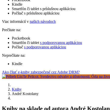
Kindle
Smartfón či tablet s príslušnou aplikáciou
Počítač s príslušnou aplikáciou
Viac informácií v
našich návodoch
Prečítate na:
Pocketbook
Smartfón či tablet
s podporovanou aplikáciou
Počítač
s podporovanou aplikáciou
Neprečítate na:
Kindle
Ako čítať e-knihy zabezpečené cez Adobe DRM?
Knihy
André Kostolany
Knihy na sklade od autora André Kostolan