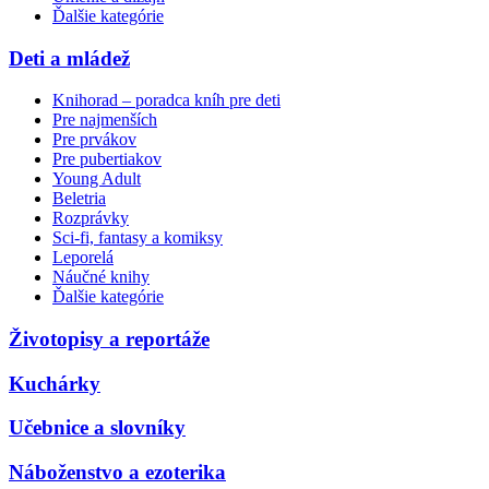
Ďalšie kategórie
Deti a mládež
Knihorad – poradca kníh pre deti
Pre najmenších
Pre prvákov
Pre pubertiakov
Young Adult
Beletria
Rozprávky
Sci-fi, fantasy a komiksy
Leporelá
Náučné knihy
Ďalšie kategórie
Životopisy a reportáže
Kuchárky
Učebnice a slovníky
Náboženstvo a ezoterika