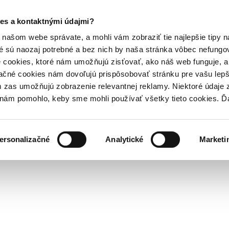
es a kontaktnými údajmi?
našom webe správate, a mohli vám zobraziť tie najlepšie tipy n
é sú naozaj potrebné a bez nich by naša stránka vôbec nefung
 cookies, ktoré nám umožňujú zisťovať, ako náš web funguje, a 
ačné cookies nám dovoľujú prispôsobovať stránku pre vašu lepši
zas umožňujú zobrazenie relevantnej reklamy. Niektoré údaje z
y nám pomohlo, keby sme mohli používať všetky tieto cookies. 
ersonalizačné
Analytické
Marketi