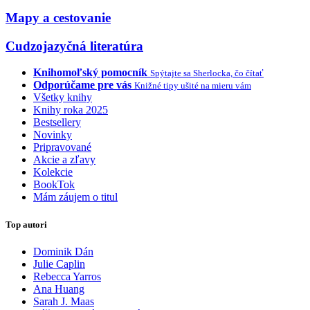
Mapy a cestovanie
Cudzojazyčná literatúra
Knihomoľský pomocník
Spýtajte sa Sherlocka, čo čítať
Odporúčame pre vás
Knižné tipy ušité na mieru vám
Všetky knihy
Knihy roka 2025
Bestsellery
Novinky
Pripravované
Akcie a zľavy
Kolekcie
BookTok
Mám záujem o titul
Top autori
Dominik Dán
Julie Caplin
Rebecca Yarros
Ana Huang
Sarah J. Maas