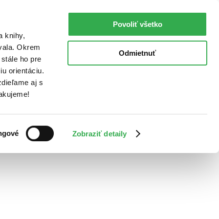
Povoliť všetko
a knihy,
ovala. Okrem
Odmietnuť
stále ho pre
u orientáciu.
dieľame aj s
Ďakujeme!
ngové
Zobraziť detaily