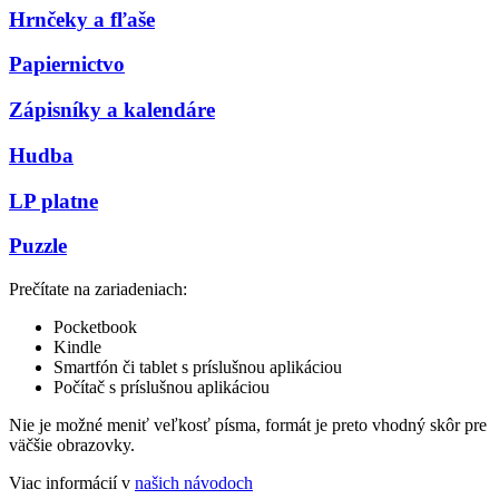
Hrnčeky a fľaše
Papiernictvo
Zápisníky a kalendáre
Hudba
LP platne
Puzzle
Prečítate na zariadeniach:
Pocketbook
Kindle
Smartfón či tablet s príslušnou aplikáciou
Počítač s príslušnou aplikáciou
Nie je možné meniť veľkosť písma, formát je preto vhodný skôr pre
väčšie obrazovky.
Viac informácií v
našich návodoch