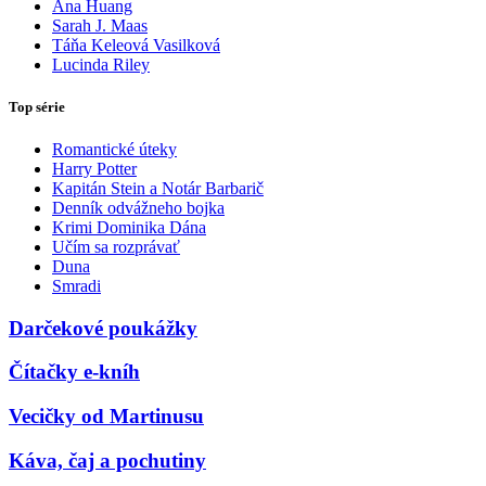
Ana Huang
Sarah J. Maas
Táňa Keleová Vasilková
Lucinda Riley
Top série
Romantické úteky
Harry Potter
Kapitán Stein a Notár Barbarič
Denník odvážneho bojka
Krimi Dominika Dána
Učím sa rozprávať
Duna
Smradi
Darčekové poukážky
Čítačky e-kníh
Vecičky od Martinusu
Káva, čaj a pochutiny