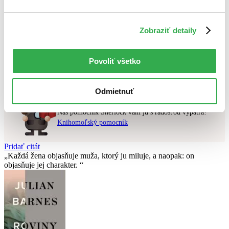
Najvyššia zľava
Použité filtre
Zobraziť detaily
Zrušiť filtre
v zľave
Nebol nájdený
žiadny titul
vyhovujúci zadaným podmienkam.
Povoliť všetko
Skúste prosím zmeniť vyhľadávaný výraz.
Odmietnuť
Chcete poradiť knihu?
Náš pomocník Sherlock vám ju s radosťou vypátra!
Knihomoľský pomocník
Pridať citát
Každá žena objasňuje muža, ktorý ju miluje, a naopak: on
objasňuje jej charakter.