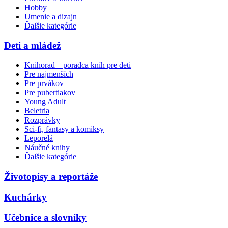
Hobby
Umenie a dizajn
Ďalšie kategórie
Deti a mládež
Knihorad – poradca kníh pre deti
Pre najmenších
Pre prvákov
Pre pubertiakov
Young Adult
Beletria
Rozprávky
Sci-fi, fantasy a komiksy
Leporelá
Náučné knihy
Ďalšie kategórie
Životopisy a reportáže
Kuchárky
Učebnice a slovníky