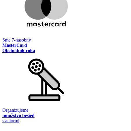
Sme 7-násobný
MasterCard
Obchodník roka
Organizujeme
množstvo besied
s autormi