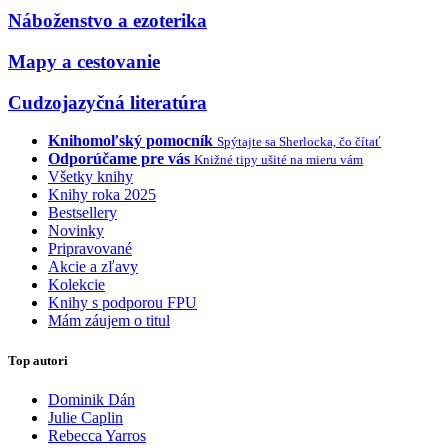
Náboženstvo a ezoterika
Mapy a cestovanie
Cudzojazyčná literatúra
Knihomoľský pomocník
Spýtajte sa Sherlocka, čo čítať
Odporúčame pre vás
Knižné tipy ušité na mieru vám
Všetky knihy
Knihy roka 2025
Bestsellery
Novinky
Pripravované
Akcie a zľavy
Kolekcie
Knihy s podporou FPU
Mám záujem o titul
Top autori
Dominik Dán
Julie Caplin
Rebecca Yarros