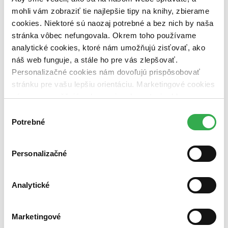
vypredaných)
mohli vám zobraziť tie najlepšie tipy na knihy, zbierame
cookies. Niektoré sú naozaj potrebné a bez nich by naša
Nové / čítané
stránka vôbec nefungovala. Okrem toho používame
nová (0 titulov)
nová
analytické cookies, ktoré nám umožňujú zisťovať, ako
čítaná (0 titulov)
čítaná
čítaná - výborný stav (0 titulov)
čítaná - výborný stav
náš web funguje, a stále ho pre vás zlepšovať.
čítaná - mierne opotrebovaná (0 titulov)
čítaná - mierne
Personalizačné cookies nám dovoľujú prispôsobovať
opotrebovaná
stránku pre vašu lepšiu orientáciu. Marketingové cookies
čítané verzie vypredaných kníh (0 titulov)
čítané verzie
nám zas umožňujú zobrazenie relevantnej reklamy.
vypredaných kníh
Niektoré údaje zdieľame aj s tretími stranami. Veľmi by
Výber
Zúžiť výber
nám pomohlo, keby sme mohli používať všetky tieto
Potrebné
súhlasu
cookies. Ďakujeme!
Zoradiť
Personalizačné
Analytické
Bestsellery
Top hodnotené
Novinky
Najdrahšie
Marketingové
Najlacnejšie