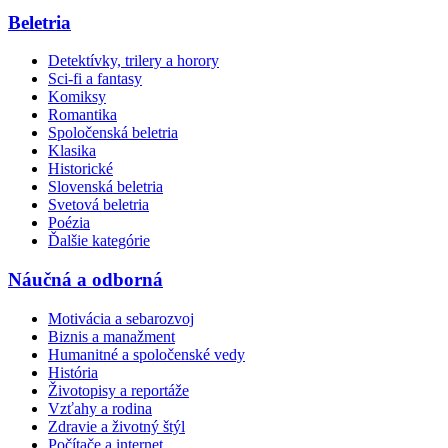
Beletria
Detektívky, trilery a horory
Sci-fi a fantasy
Komiksy
Romantika
Spoločenská beletria
Klasika
Historické
Slovenská beletria
Svetová beletria
Poézia
Ďalšie kategórie
Náučná a odborná
Motivácia a sebarozvoj
Biznis a manažment
Humanitné a spoločenské vedy
História
Životopisy a reportáže
Vzťahy a rodina
Zdravie a životný štýl
Počítače a internet