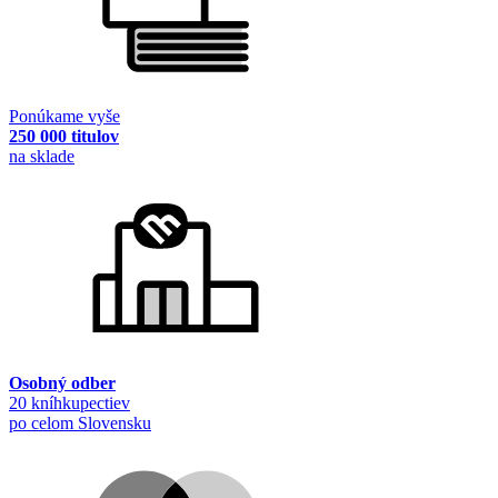
Ponúkame vyše
250 000 titulov
na sklade
Osobný odber
20 kníhkupectiev
po celom Slovensku