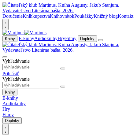
Doručenie
Kníhkupectvá
Knihovrátok
Poukážky
Knižný blog
Kontakt
E-knihy
Audioknihy
Hry
Filmy
Knihy
Doplnky
Vyhľadávanie
Prihlásiť
Vyhľadávanie
Knihy
E-knihy
Audioknihy
Hry
Filmy
Doplnky