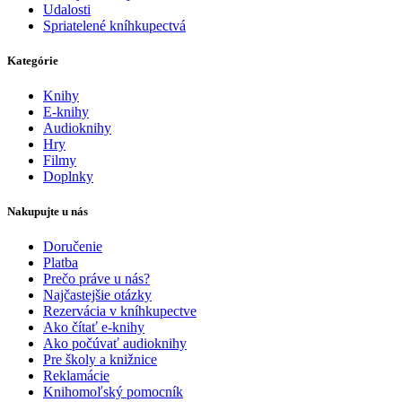
Udalosti
Spriatelené kníhkupectvá
Kategórie
Knihy
E-knihy
Audioknihy
Hry
Filmy
Doplnky
Nakupujte u nás
Doručenie
Platba
Prečo práve u nás?
Najčastejšie otázky
Rezervácia v kníhkupectve
Ako čítať e-knihy
Ako počúvať audioknihy
Pre školy a knižnice
Reklamácie
Knihomoľský pomocník