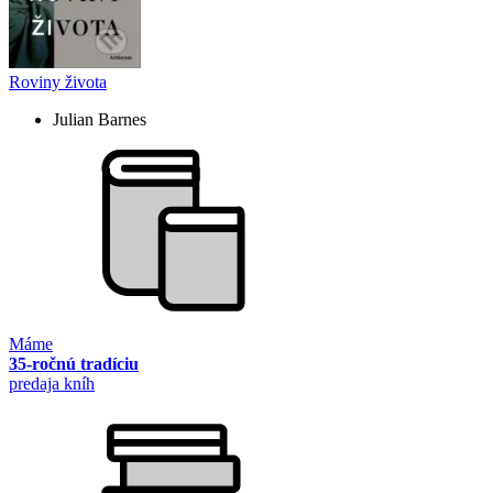
Roviny života
Julian Barnes
Máme
35-ročnú tradíciu
predaja kníh