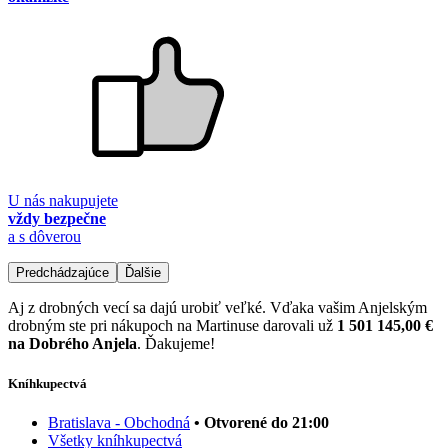
U nás nakupujete
vždy bezpečne
a s dôverou
Predchádzajúce
Ďalšie
Aj z drobných vecí sa dajú urobiť veľké. Vďaka vašim Anjelským
drobným ste pri nákupoch na Martinuse darovali už
1 501 145,00 €
na Dobrého Anjela
. Ďakujeme!
Kníhkupectvá
Bratislava - Obchodná
• Otvorené do 21:00
Všetky kníhkupectvá