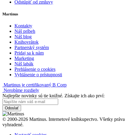
Odstúpiť od zmluvy
Martinus
Kontakty
Náš príbeh
Náš blog
Knihovrátok
Partnerský systém
Pridaj sa k nám
Marketing
Náš labák
Prehlásenie o cookies
Vyhlásenie o prístupnosti
Martinus je certifikovaný B Corp
Nerobíme rozdiely
Najlepšie novinky sú tie knižné. Získajte ich ako prví:
Odoslať
© 2000-2026 Martinus. Internetové kníhkupectvo. Všetky práva
vyhradené.
Nastaviť cookies