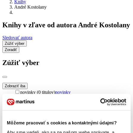
Knihy
André Kostolany
Knihy v zľave od autora André Kostolany
Sledovať autora
Zúžiť výber
Zoradiť
Zúžiť výber
Zobraziť iba
novinky (0 titulov)
novinky
zľavnené tituly (0 titulov)
zľavnené tituly
Dostupnosť
na centrálnom sklade (0 titulov)
na centrálnom sklade
predpredaj (0 titulov)
predpredaj
Môžeme pracovať s cookies a kontaktnými údajmi?
pripravujeme (0 titulov)
pripravujeme
Aby sme vedeli, ako sa na našom webe správate, a
dostupná (bez vypredaných) (0 titulov)
dostupná (bez