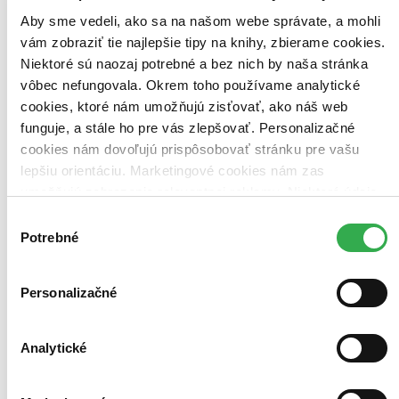
12,94 €
Aby sme vedeli, ako sa na našom webe správate, a mohli
Na sklade
vám zobraziť tie najlepšie tipy na knihy, zbierame cookies.
Táto kniha sa môže na cestu ku vám vybrať prakticky
okamžite! Ak si ju objednáte do 13:00 v pracovný deň,
Niektoré sú naozaj potrebné a bez nich by naša stránka
odošleme vám ju ešte dnes, inak najneskôr nasledujúci
vôbec nefungovala. Okrem toho používame analytické
pracovný deň.
cookies, ktoré nám umožňujú zisťovať, ako náš web
Vložiť do košíka
funguje, a stále ho pre vás zlepšovať. Personalizačné
Čítaná
výborný stav
cookies nám dovoľujú prispôsobovať stránku pre vašu
Túto knihu sme vykúpili cez
Knihovrátok
a je vo
lepšiu orientáciu. Marketingové cookies nám zas
výbornom stave.
Rozdiel medzi touto knihou a novou by ste
umožňujú zobrazenie relevantnej reklamy. Niektoré údaje
asi ani nespoznali. Knihu sme označili nálepkou, ktorá môže
na niektorých obaloch zanechať stopy.
zdieľame aj s tretími stranami. Veľmi by nám pomohlo,
Výber
15,92 €
keby sme mohli používať všetky tieto cookies. Ďakujeme!
Potrebné
súhlasu
Na sklade
Táto kniha sa môže na cestu ku vám vybrať prakticky
okamžite! Ak si ju objednáte do 13:00 v pracovný deň,
odošleme vám ju ešte dnes, inak najneskôr nasledujúci
Personalizačné
pracovný deň.
Vložiť do košíka
Analytické