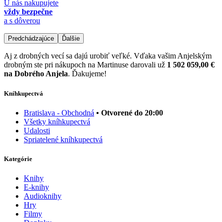
U nás nakupujete
vždy bezpečne
a s dôverou
Predchádzajúce
Ďalšie
Aj z drobných vecí sa dajú urobiť veľké. Vďaka vašim Anjelským
drobným ste pri nákupoch na Martinuse darovali už
1 502 059,00 €
na Dobrého Anjela
. Ďakujeme!
Kníhkupectvá
Bratislava - Obchodná
• Otvorené do 20:00
Všetky kníhkupectvá
Udalosti
Spriatelené kníhkupectvá
Kategórie
Knihy
E-knihy
Audioknihy
Hry
Filmy