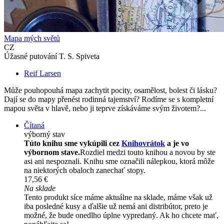
Mapa mých světů
CZ
Úžasné putování T. S. Spiveta
Reif Larsen
Může pouhopouhá mapa zachytit pocity, osamělost, bolest či lásku?
Dají se do mapy přenést rodinná tajemství? Rodíme se s kompletní
mapou světa v hlavě, nebo ji teprve získáváme svým životem?...
Čítaná
výborný stav
Túto knihu sme vykúpili cez
Knihovrátok
a je vo
výbornom stave.
Rozdiel medzi touto knihou a novou by ste
asi ani nespoznali. Knihu sme označili nálepkou, ktorá môže
na niektorých obaloch zanechať stopy.
17,56 €
Na sklade
Tento produkt síce máme aktuálne na sklade, máme však už
iba posledné kusy a ďalšie už nemá ani distribútor, preto je
možné, že bude onedlho úplne vypredaný. Ak ho chcete mať,