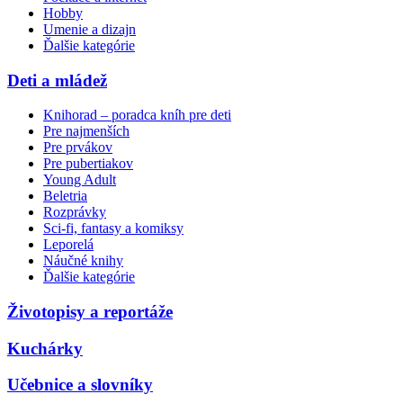
Hobby
Umenie a dizajn
Ďalšie kategórie
Deti a mládež
Knihorad – poradca kníh pre deti
Pre najmenších
Pre prvákov
Pre pubertiakov
Young Adult
Beletria
Rozprávky
Sci-fi, fantasy a komiksy
Leporelá
Náučné knihy
Ďalšie kategórie
Životopisy a reportáže
Kuchárky
Učebnice a slovníky