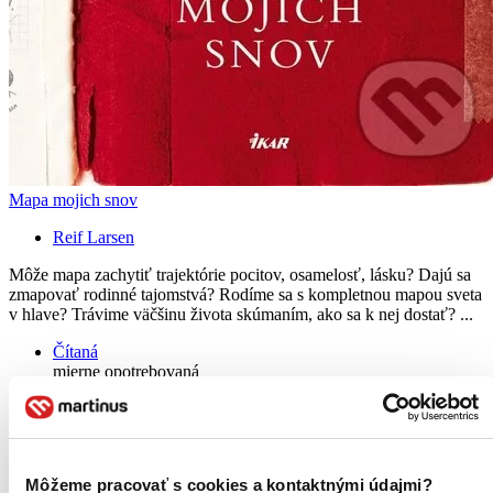
Mapa mojich snov
Reif Larsen
Môže mapa zachytiť trajektórie pocitov, osamelosť, lásku? Dajú sa
zmapovať rodinné tajomstvá? Rodíme sa s kompletnou mapou sveta
v hlave? Trávime väčšinu života skúmaním, ako sa k nej dostať? ...
Čítaná
mierne opotrebovaná
Túto knihu sme vykúpili cez
Knihovrátok
a je mierne
opotrebovaná.
Na tejto knihe už síce poznať, že ju niekto
čítal, môže jej chýbať prebal, nie je však poškodená tak, aby
to akokoľvek znižovalo zážitok z jej obsahu. Knihu sme
označili nálepkou, ktorá môže na niektorých obaloch
Môžeme pracovať s cookies a kontaktnými údajmi?
zanechať stopy.