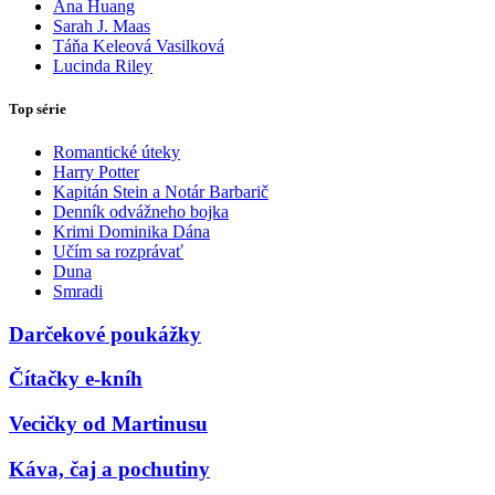
Ana Huang
Sarah J. Maas
Táňa Keleová Vasilková
Lucinda Riley
Top série
Romantické úteky
Harry Potter
Kapitán Stein a Notár Barbarič
Denník odvážneho bojka
Krimi Dominika Dána
Učím sa rozprávať
Duna
Smradi
Darčekové poukážky
Čítačky e-kníh
Vecičky od Martinusu
Káva, čaj a pochutiny