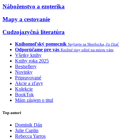
Náboženstvo a ezoterika
Mapy a cestovanie
Cudzojazyčná literatúra
Knihomoľský pomocník
Spýtajte sa Sherlocka, čo čítať
Odporúčame pre vás
Knižné tipy ušité na mieru vám
Všetky knihy
Knihy roka 2025
Bestsellery
Novinky
Pripravované
Akcie a zľavy
Kolekcie
BookTok
Mám záujem o titul
Top autori
Dominik Dán
Julie Caplin
Rebecca Yarros