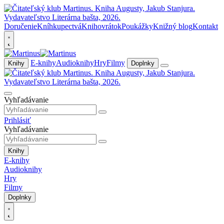
Doručenie
Kníhkupectvá
Knihovrátok
Poukážky
Knižný blog
Kontakt
E-knihy
Audioknihy
Hry
Filmy
Knihy
Doplnky
Vyhľadávanie
Prihlásiť
Vyhľadávanie
Knihy
E-knihy
Audioknihy
Hry
Filmy
Doplnky