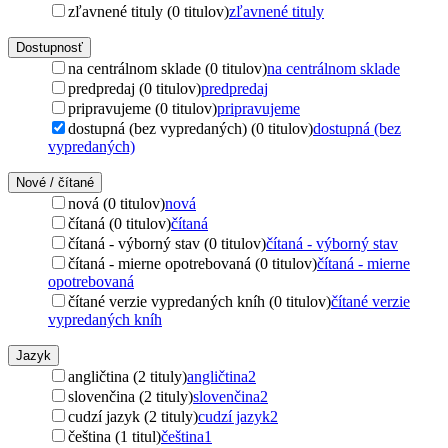
zľavnené tituly (0 titulov)
zľavnené tituly
Dostupnosť
na centrálnom sklade (0 titulov)
na centrálnom sklade
predpredaj (0 titulov)
predpredaj
pripravujeme (0 titulov)
pripravujeme
dostupná (bez vypredaných) (0 titulov)
dostupná (bez
vypredaných)
Nové / čítané
nová (0 titulov)
nová
čítaná (0 titulov)
čítaná
čítaná - výborný stav (0 titulov)
čítaná - výborný stav
čítaná - mierne opotrebovaná (0 titulov)
čítaná - mierne
opotrebovaná
čítané verzie vypredaných kníh (0 titulov)
čítané verzie
vypredaných kníh
Jazyk
angličtina (2 tituly)
angličtina
2
slovenčina (2 tituly)
slovenčina
2
cudzí jazyk (2 tituly)
cudzí jazyk
2
čeština (1 titul)
čeština
1