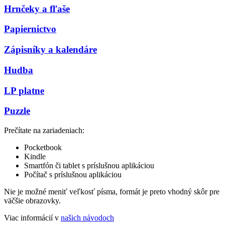
Hrnčeky a fľaše
Papiernictvo
Zápisníky a kalendáre
Hudba
LP platne
Puzzle
Prečítate na zariadeniach:
Pocketbook
Kindle
Smartfón či tablet s príslušnou aplikáciou
Počítač s príslušnou aplikáciou
Nie je možné meniť veľkosť písma, formát je preto vhodný skôr pre
väčšie obrazovky.
Viac informácií v
našich návodoch