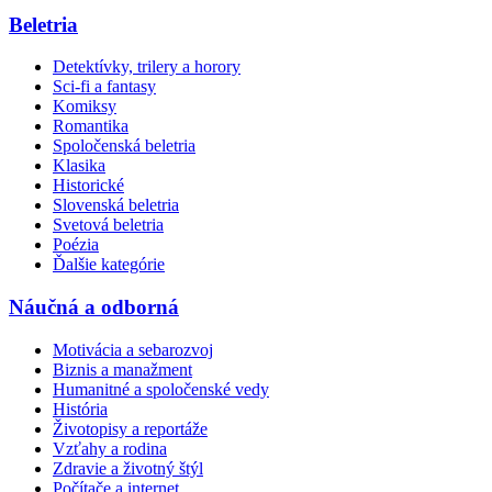
Beletria
Detektívky, trilery a horory
Sci-fi a fantasy
Komiksy
Romantika
Spoločenská beletria
Klasika
Historické
Slovenská beletria
Svetová beletria
Poézia
Ďalšie kategórie
Náučná a odborná
Motivácia a sebarozvoj
Biznis a manažment
Humanitné a spoločenské vedy
História
Životopisy a reportáže
Vzťahy a rodina
Zdravie a životný štýl
Počítače a internet