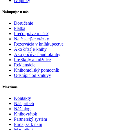
Doplnky
Nakupujte u nás
Doručenie
Platba
Prečo práve u nás?
Najčastejšie otázky
Rezervácia v kníhkupectve
Ako čítať e-knihy
Ako počúvať audioknihy
Pre školy a knižnice
Reklamácie
Knihomoľský pomocník
Odstúpiť od zmluvy
Martinus
Kontakty
Náš príbeh
Náš blog
Knihovrátok
Partnerský systém
Pridaj sa k nám
Marketing