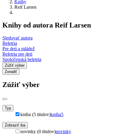
Knihy
Reif Larsen
Knihy od autora Reif Larsen
Sledovať autora
Beletria
Pre deti a mládež
Beletria pre deti
Spoločenská beletria
Zúžiť výber
Zoradiť
Zúžiť výber
Typ
kniha (5 titulov)
kniha
5
Zobraziť iba
novinky (0 titulov)
novinky