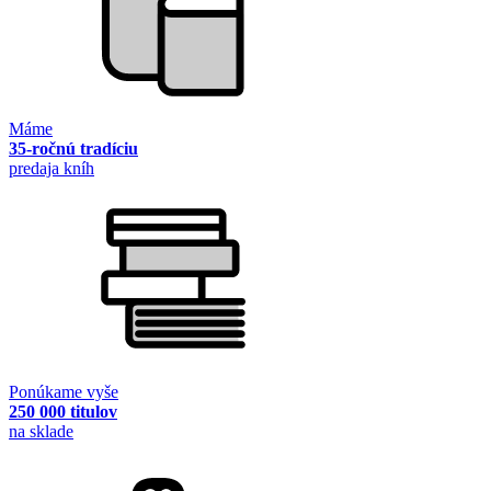
Máme
35-ročnú tradíciu
predaja kníh
Ponúkame vyše
250 000 titulov
na sklade