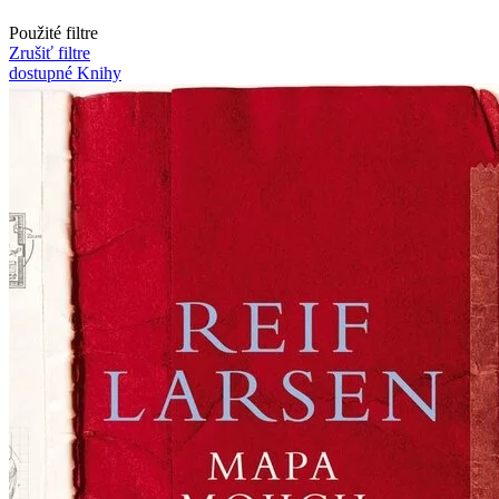
Použité filtre
Zrušiť filtre
dostupné
Knihy