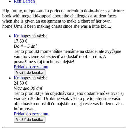
Reif Larsen
Hip, funny, unique--and a perfect curriculum tie-in--here''s a picture
book with mega kid-appeal about the challenges a student faces
when she is given an assignment to make a chart of her own
home!Uma''s been making charts since she was a little kid....
Kniha
pevná väzba
17,60 €
Do 4 – 5 dní
Tento produkt momentálne nemáme na sklade, ale zvyčajne
vám ho vieme zabezpečiť a odoslať do 4 – 5 dní. A
posnažíme sa aj trochu rýchlejšie!
Pridať do zoznamu
Vložiť do košíka
Kniha
pevná väzba
24,50 €
Viac ako 30 dní
Tento produkt je na objednávku a jeho dodanie môže trvať aj
viac ako 30 dní. Urobíme však všetko pre to, aby sme vašu
objednávku odoslali čo najskôr a o jej ceste vás budeme včas
informovať.
Pridať do zoznamu
Vložiť do košíka