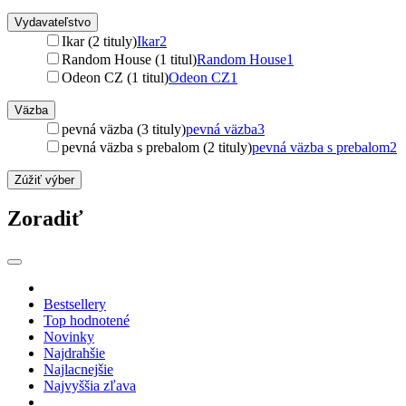
Vydavateľstvo
Ikar (2 tituly)
Ikar
2
Random House (1 titul)
Random House
1
Odeon CZ (1 titul)
Odeon CZ
1
Väzba
pevná väzba (3 tituly)
pevná väzba
3
pevná väzba s prebalom (2 tituly)
pevná väzba s prebalom
2
Zúžiť výber
Zoradiť
Bestsellery
Top hodnotené
Novinky
Najdrahšie
Najlacnejšie
Najvyššia zľava