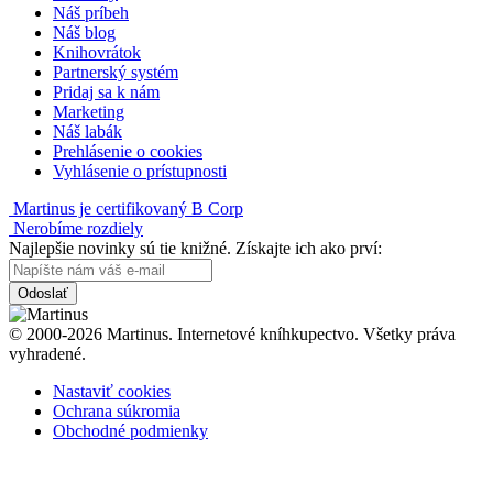
Náš príbeh
Náš blog
Knihovrátok
Partnerský systém
Pridaj sa k nám
Marketing
Náš labák
Prehlásenie o cookies
Vyhlásenie o prístupnosti
Martinus je certifikovaný B Corp
Nerobíme rozdiely
Najlepšie novinky sú tie knižné. Získajte ich ako prví:
Odoslať
© 2000-2026 Martinus. Internetové kníhkupectvo. Všetky práva
vyhradené.
Nastaviť cookies
Ochrana súkromia
Obchodné podmienky