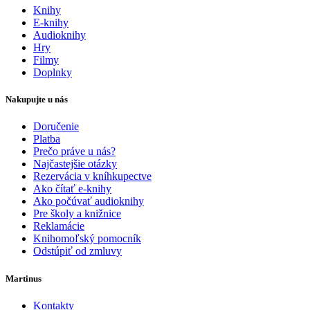
Knihy
E-knihy
Audioknihy
Hry
Filmy
Doplnky
Nakupujte u nás
Doručenie
Platba
Prečo práve u nás?
Najčastejšie otázky
Rezervácia v kníhkupectve
Ako čítať e-knihy
Ako počúvať audioknihy
Pre školy a knižnice
Reklamácie
Knihomoľský pomocník
Odstúpiť od zmluvy
Martinus
Kontakty