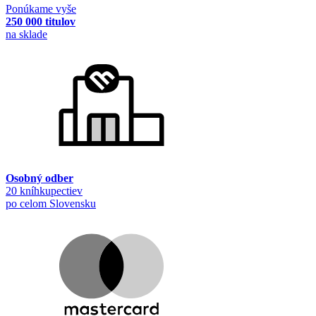
Ponúkame vyše
250 000 titulov
na sklade
Osobný odber
20 kníhkupectiev
po celom Slovensku