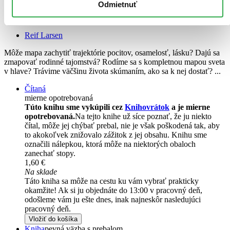
Odmietnuť
Mapa mojich snov
Reif Larsen
Môže mapa zachytiť trajektórie pocitov, osamelosť, lásku? Dajú sa
zmapovať rodinné tajomstvá? Rodíme sa s kompletnou mapou sveta
v hlave? Trávime väčšinu života skúmaním, ako sa k nej dostať? ...
Čítaná
mierne opotrebovaná
Túto knihu sme vykúpili cez
Knihovrátok
a je mierne
opotrebovaná.
Na tejto knihe už síce poznať, že ju niekto
čítal, môže jej chýbať prebal, nie je však poškodená tak, aby
to akokoľvek znižovalo zážitok z jej obsahu. Knihu sme
označili nálepkou, ktorá môže na niektorých obaloch
zanechať stopy.
1,60 €
Na sklade
Táto kniha sa môže na cestu ku vám vybrať prakticky
okamžite! Ak si ju objednáte do 13:00 v pracovný deň,
odošleme vám ju ešte dnes, inak najneskôr nasledujúci
pracovný deň.
Vložiť do košíka
Kniha
pevná väzba s prebalom