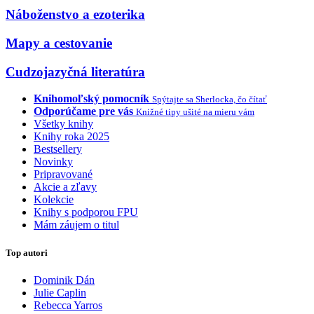
Náboženstvo a ezoterika
Mapy a cestovanie
Cudzojazyčná literatúra
Knihomoľský pomocník
Spýtajte sa Sherlocka, čo čítať
Odporúčame pre vás
Knižné tipy ušité na mieru vám
Všetky knihy
Knihy roka 2025
Bestsellery
Novinky
Pripravované
Akcie a zľavy
Kolekcie
Knihy s podporou FPU
Mám záujem o titul
Top autori
Dominik Dán
Julie Caplin
Rebecca Yarros