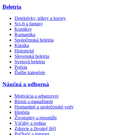
Beletria
Detektívky, trilery a horory
Sci-fi a fantasy
Komiksy
Romantika
Spoločenská beletria
Klasika
Historické
Slovenská beletria
Svetová beletria
Poézia
Ďalšie kategórie
Náučná a odborná
Motivácia a sebarozvoj
Biznis a manažment
Humanitné a spoločenské vedy
História
Životopisy a reportáže
Vzťahy a rodina
Zdravie a životný štýl
Počítače a internet