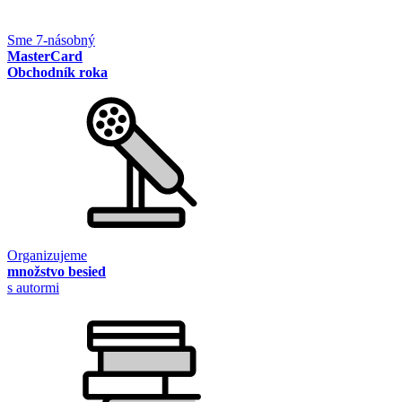
Sme 7-násobný
MasterCard
Obchodník roka
Organizujeme
množstvo besied
s autormi