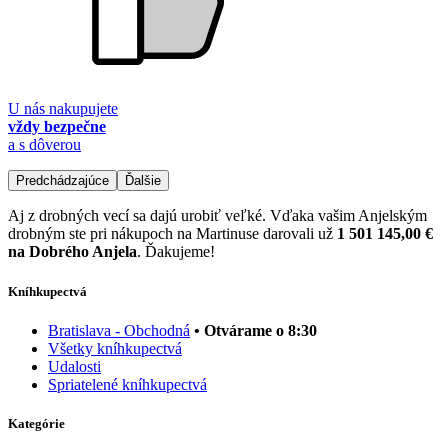
U nás nakupujete
vždy bezpečne
a s dôverou
Predchádzajúce
Ďalšie
Aj z drobných vecí sa dajú urobiť veľké. Vďaka vašim Anjelským
drobným ste pri nákupoch na Martinuse darovali už
1 501 145,00 €
na Dobrého Anjela
. Ďakujeme!
Kníhkupectvá
Bratislava - Obchodná
• Otvárame o 8:30
Všetky kníhkupectvá
Udalosti
Spriatelené kníhkupectvá
Kategórie