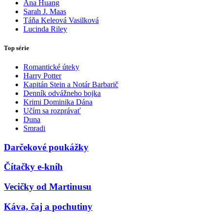
Ana Huang
Sarah J. Maas
Táňa Keleová Vasilková
Lucinda Riley
Top série
Romantické úteky
Harry Potter
Kapitán Stein a Notár Barbarič
Denník odvážneho bojka
Krimi Dominika Dána
Učím sa rozprávať
Duna
Smradi
Darčekové poukážky
Čítačky e-kníh
Vecičky od Martinusu
Káva, čaj a pochutiny