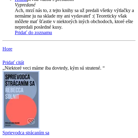
Vypredané
Ach, mrzí nás to, z tejto knihy sa už predali všetky výtlačky a
nemáme ju na sklade my ani vydavateľ :( Teoreticky však
môžete mať šťastie v niektorých iných obchodoch, ktoré ešte
nepredali posledné kusy.
Pridať do zoznamu
Hore
Pridať citát
Niektoré veci máme iba dovtedy, kým sú stratené.
Sprievodca strácaním sa