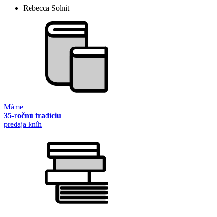
Rebecca Solnit
Máme
35-ročnú tradíciu
predaja kníh