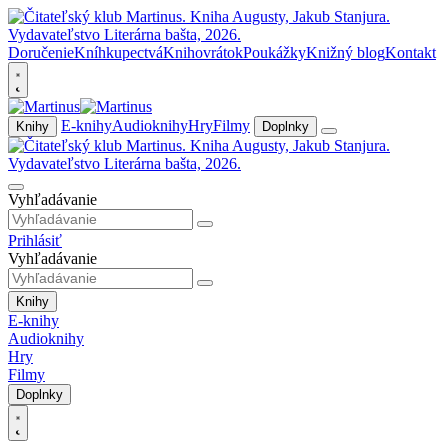
Doručenie
Kníhkupectvá
Knihovrátok
Poukážky
Knižný blog
Kontakt
E-knihy
Audioknihy
Hry
Filmy
Knihy
Doplnky
Vyhľadávanie
Prihlásiť
Vyhľadávanie
Knihy
E-knihy
Audioknihy
Hry
Filmy
Doplnky