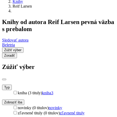
Knihy
Reif Larsen
Knihy od autora Reif Larsen pevná väzba
s prebalom
Sledovať autora
Beletria
Zúžiť výber
Zoradiť
Zúžiť výber
Typ
kniha (3 tituly)
kniha
3
Zobraziť iba
novinky (0 titulov)
novinky
zľavnené tituly (0 titulov)
zľavnené tituly