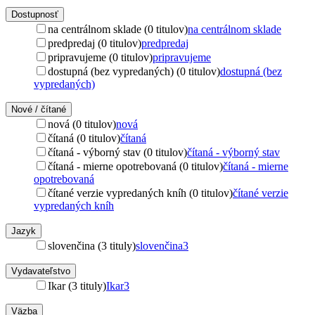
Dostupnosť
na centrálnom sklade (0 titulov)
na centrálnom sklade
predpredaj (0 titulov)
predpredaj
pripravujeme (0 titulov)
pripravujeme
dostupná (bez vypredaných) (0 titulov)
dostupná (bez
vypredaných)
Nové / čítané
nová (0 titulov)
nová
čítaná (0 titulov)
čítaná
čítaná - výborný stav (0 titulov)
čítaná - výborný stav
čítaná - mierne opotrebovaná (0 titulov)
čítaná - mierne
opotrebovaná
čítané verzie vypredaných kníh (0 titulov)
čítané verzie
vypredaných kníh
Jazyk
slovenčina (3 tituly)
slovenčina
3
Vydavateľstvo
Ikar (3 tituly)
Ikar
3
Väzba