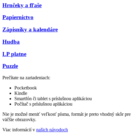
Hrnčeky a fľaše
Papiernictvo
Zápisníky a kalendáre
Hudba
LP platne
Puzzle
Prečítate na zariadeniach:
Pocketbook
Kindle
Smartfón či tablet s príslušnou aplikáciou
Počítač s príslušnou aplikáciou
Nie je možné meniť veľkosť písma, formát je preto vhodný skôr pre
väčšie obrazovky.
Viac informácií v
našich návodoch