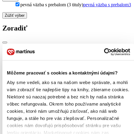
pevná väzba s prebalom (3 tituly)
pevná väzba s prebalom
3
Zúžiť výber
Zoradiť
Bestsellery
Top hodnotené
Novinky
Najdrahšie
Môžeme pracovať s cookies a kontaktnými údajmi?
Najlacnejšie
Aby sme vedeli, ako sa na našom webe správate, a mohli
Najvyššia zľava
vám zobraziť tie najlepšie tipy na knihy, zbierame cookies.
Niektoré sú naozaj potrebné a bez nich by naša stránka
Použité filtre
vôbec nefungovala. Okrem toho používame analytické
Zrušiť filtre
Pevná väzba s prebalom
cookies, ktoré nám umožňujú zisťovať, ako náš web
funguje, a stále ho pre vás zlepšovať. Personalizačné
cookies nám dovoľujú prispôsobovať stránku pre vašu
lepšiu orientáciu. Marketingové cookies nám zas