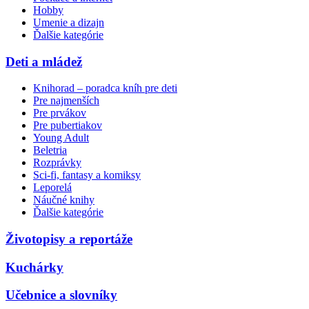
Hobby
Umenie a dizajn
Ďalšie kategórie
Deti a mládež
Knihorad – poradca kníh pre deti
Pre najmenších
Pre prvákov
Pre pubertiakov
Young Adult
Beletria
Rozprávky
Sci-fi, fantasy a komiksy
Leporelá
Náučné knihy
Ďalšie kategórie
Životopisy a reportáže
Kuchárky
Učebnice a slovníky