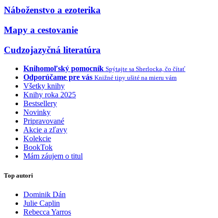
Náboženstvo a ezoterika
Mapy a cestovanie
Cudzojazyčná literatúra
Knihomoľský pomocník
Spýtajte sa Sherlocka, čo čítať
Odporúčame pre vás
Knižné tipy ušité na mieru vám
Všetky knihy
Knihy roka 2025
Bestsellery
Novinky
Pripravované
Akcie a zľavy
Kolekcie
BookTok
Mám záujem o titul
Top autori
Dominik Dán
Julie Caplin
Rebecca Yarros