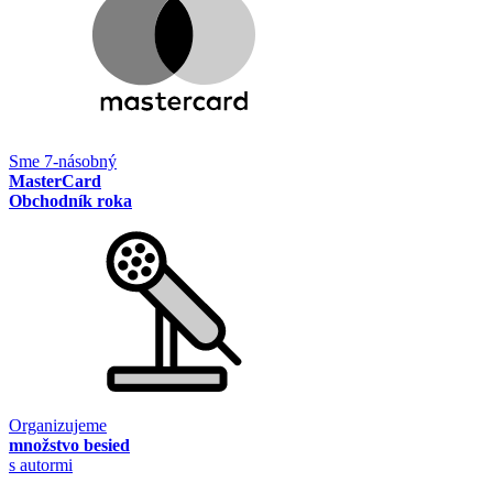
Sme 7-násobný
MasterCard
Obchodník roka
Organizujeme
množstvo besied
s autormi