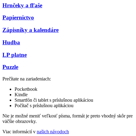
Hrnčeky a fľaše
Papiernictvo
Zápisníky a kalendáre
Hudba
LP platne
Puzzle
Prečítate na zariadeniach:
Pocketbook
Kindle
Smartfón či tablet s príslušnou aplikáciou
Počítač s príslušnou aplikáciou
Nie je možné meniť veľkosť písma, formát je preto vhodný skôr pre
väčšie obrazovky.
Viac informácií v
našich návodoch