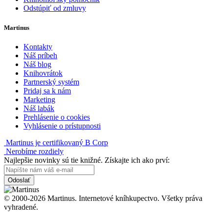
Odstúpiť od zmluvy
Martinus
Kontakty
Náš príbeh
Náš blog
Knihovrátok
Partnerský systém
Pridaj sa k nám
Marketing
Náš labák
Prehlásenie o cookies
Vyhlásenie o prístupnosti
Martinus je certifikovaný B Corp
Nerobíme rozdiely
Najlepšie novinky sú tie knižné. Získajte ich ako prví:
Odoslať
© 2000-2026 Martinus. Internetové kníhkupectvo. Všetky práva
vyhradené.