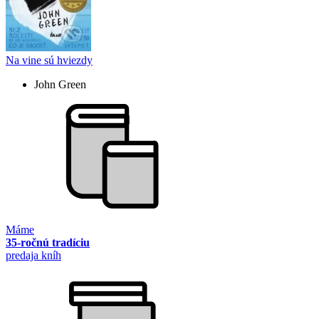
Na vine sú hviezdy
John Green
Máme
35-ročnú tradíciu
predaja kníh