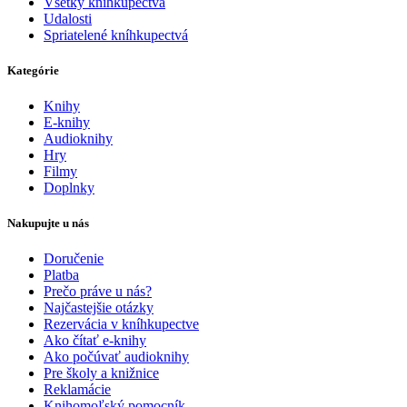
Všetky kníhkupectvá
Udalosti
Spriatelené kníhkupectvá
Kategórie
Knihy
E-knihy
Audioknihy
Hry
Filmy
Doplnky
Nakupujte u nás
Doručenie
Platba
Prečo práve u nás?
Najčastejšie otázky
Rezervácia v kníhkupectve
Ako čítať e-knihy
Ako počúvať audioknihy
Pre školy a knižnice
Reklamácie
Knihomoľský pomocník