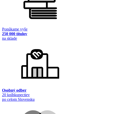
Ponúkame vyše
250 000 titulov
na sklade
Osobný odber
20 kníhkupectiev
po celom Slovensku