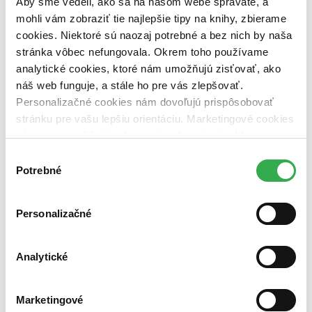
Aby sme vedeli, ako sa na našom webe správate, a
vypredaných)
mohli vám zobraziť tie najlepšie tipy na knihy, zbierame
cookies. Niektoré sú naozaj potrebné a bez nich by naša
Nové / čítané
stránka vôbec nefungovala. Okrem toho používame
nová (0 titulov)
nová
čítaná (0 titulov)
čítaná
analytické cookies, ktoré nám umožňujú zisťovať, ako
čítaná - výborný stav (0 titulov)
čítaná - výborný stav
náš web funguje, a stále ho pre vás zlepšovať.
čítaná - mierne opotrebovaná (0 titulov)
čítaná - mierne
Personalizačné cookies nám dovoľujú prispôsobovať
opotrebovaná
stránku pre vašu lepšiu orientáciu. Marketingové cookies
čítané verzie vypredaných kníh (0 titulov)
čítané verzie
vypredaných kníh
nám zas umožňujú zobrazenie relevantnej reklamy.
Niektoré údaje zdieľame aj s tretími stranami. Veľmi by
Výber
Zúžiť výber
nám pomohlo, keby sme mohli používať všetky tieto
Potrebné
súhlasu
Zoradiť
cookies. Ďakujeme!
Personalizačné
Bestsellery
Analytické
Top hodnotené
Novinky
Najdrahšie
Marketingové
Najlacnejšie