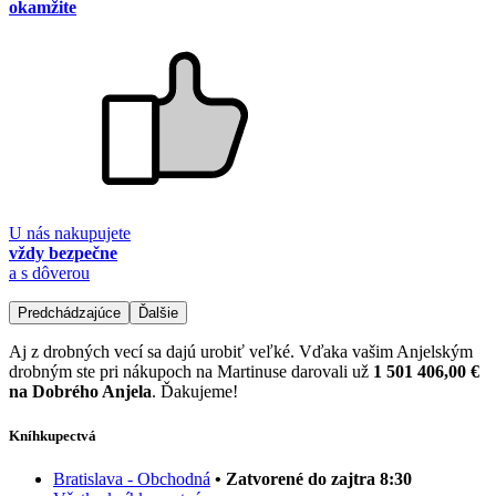
okamžite
U nás nakupujete
vždy bezpečne
a s dôverou
Predchádzajúce
Ďalšie
Aj z drobných vecí sa dajú urobiť veľké. Vďaka vašim Anjelským
drobným ste pri nákupoch na Martinuse darovali už
1 501 406,00 €
na Dobrého Anjela
. Ďakujeme!
Kníhkupectvá
Bratislava - Obchodná
• Zatvorené do zajtra 8:30