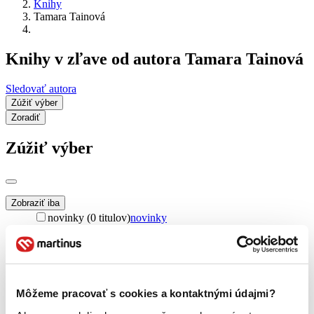
Knihy
Tamara Tainová
Knihy v zľave od autora Tamara Tainová
Sledovať autora
Zúžiť výber
Zoradiť
Zúžiť výber
Zobraziť iba
novinky (0 titulov)
novinky
zľavnené tituly (0 titulov)
zľavnené tituly
Dostupnosť
na centrálnom sklade (0 titulov)
na centrálnom sklade
predpredaj (0 titulov)
predpredaj
Môžeme pracovať s cookies a kontaktnými údajmi?
pripravujeme (0 titulov)
pripravujeme
dostupná (bez vypredaných) (0 titulov)
dostupná (bez