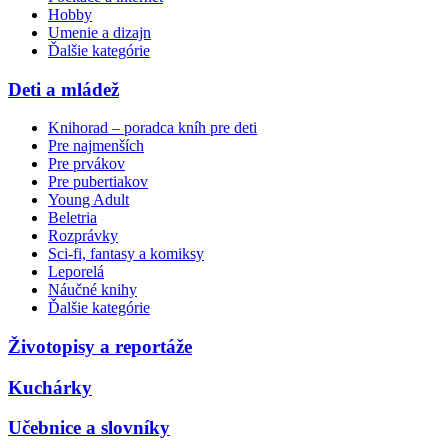
Hobby
Umenie a dizajn
Ďalšie kategórie
Deti a mládež
Knihorad – poradca kníh pre deti
Pre najmenších
Pre prvákov
Pre pubertiakov
Young Adult
Beletria
Rozprávky
Sci-fi, fantasy a komiksy
Leporelá
Náučné knihy
Ďalšie kategórie
Životopisy a reportáže
Kuchárky
Učebnice a slovníky