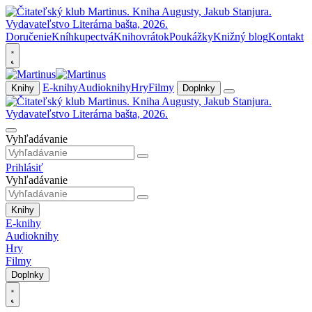
Doručenie
Kníhkupectvá
Knihovrátok
Poukážky
Knižný blog
Kontakt
E-knihy
Audioknihy
Hry
Filmy
Knihy
Doplnky
Vyhľadávanie
Prihlásiť
Vyhľadávanie
Knihy
E-knihy
Audioknihy
Hry
Filmy
Doplnky