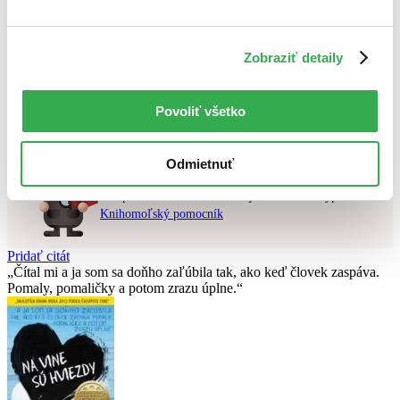
Najvyššia zľava
Použité filtre
Zobraziť detaily
Zrušiť filtre
v zľave
Nebol nájdený
žiadny titul
vyhovujúci zadaným podmienkam.
Povoliť všetko
Skúste prosím zmeniť vyhľadávaný výraz.
Odmietnuť
Chcete poradiť knihu?
Náš pomocník Sherlock vám ju s radosťou vypátra!
Knihomoľský pomocník
Pridať citát
Čítal mi a ja som sa doňho zaľúbila tak, ako keď človek zaspáva.
Pomaly, pomaličky a potom zrazu úplne.