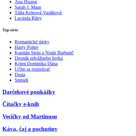
Ana Huang
Sarah J. Maas
Táňa Keleová Vasilková
Lucinda Riley
Top série
Romantické úteky
Harry Potter
Kapitán Stein a Notár Barbarič
Denník odvážneho bojka
Krimi Dominika Dána
Učím sa rozprávať
Duna
Smradi
Darčekové poukážky
Čítačky e-kníh
Vecičky od Martinusu
Káva, čaj a pochutiny