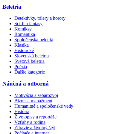
Beletria
Detektívky, trilery a horory
Sci-fi a fantasy
Komiksy
Romantika
Spoločenská beletria
Klasika
Historické
Slovenská beletria
Svetová beletria
Poézia
Ďalšie kategórie
Náučná a odborná
Motivácia a sebarozvoj
Biznis a manažment
Humanitné a spoločenské vedy
História
Životopisy a reportáže
Vzťahy a rodina
Zdravie a životný štýl
Počítače a internet