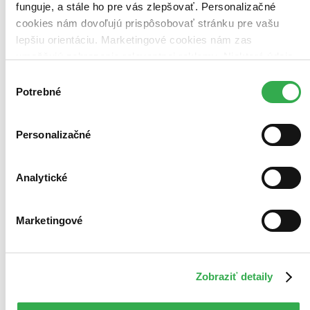
funguje, a stále ho pre vás zlepšovať. Personalizačné
Pridať do zoznamu
Vložiť do košíka
cookies nám dovoľujú prispôsobovať stránku pre vašu
lepšiu orientáciu. Marketingové cookies nám zas
Ďalšie formáty
umožňujú zobrazenie relevantnej reklamy. Niektoré údaje
zdieľame aj s tretími stranami. Veľmi by nám pomohlo,
Výber
keby sme mohli používať všetky tieto cookies. Ďakujeme!
Potrebné
súhlasu
Personalizačné
Analytické
Marketingové
Zobraziť detaily