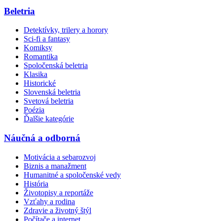
Beletria
Detektívky, trilery a horory
Sci-fi a fantasy
Komiksy
Romantika
Spoločenská beletria
Klasika
Historické
Slovenská beletria
Svetová beletria
Poézia
Ďalšie kategórie
Náučná a odborná
Motivácia a sebarozvoj
Biznis a manažment
Humanitné a spoločenské vedy
História
Životopisy a reportáže
Vzťahy a rodina
Zdravie a životný štýl
Počítače a internet