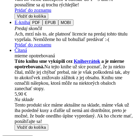
posnažíme sa aj trochu rýchlejšie!
Pridať do zoznamu
Vložiť do košíka
E-kniha
PDF
EPUB
MOBI
Predaj skončil
Ach, mrzí nás to, ale platnosť licencie na predaj tohto titulu
vypršala. Nemôžeme ho už bohužiaľ predávať :-(
Pridať do zoznamu
Čítaná
mierne opotrebovaná
Túto knihu sme vykúpili cez
Knihovrátok
a je mierne
opotrebovaná.
Na tejto knihe už síce poznať, že ju niekto
čítal, môže jej chýbať prebal, nie je však poškodená tak, aby
to akokoľvek znižovalo zážitok z jej obsahu. Knihu sme
označili nálepkou, ktorá môže na niektorých obaloch
zanechať stopy.
5,90 €
Na sklade
Tento produkt síce máme aktuálne na sklade, máme však už
iba posledné kusy a ďalšie už nemá ani distribútor, preto je
možné, že bude onedlho úplne vypredaný. Ak ho chcete mať,
ponáhľajte sa!
Vložiť do košíka