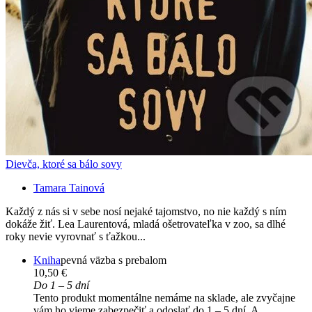
Dievča, ktoré sa bálo sovy
Tamara Tainová
Každý z nás si v sebe nosí nejaké tajomstvo, no nie každý s ním
dokáže žiť. Lea Laurentová, mladá ošetrovateľka v zoo, sa dlhé
roky nevie vyrovnať s ťažkou...
Kniha
pevná väzba s prebalom
10,50 €
Do 1 – 5 dní
Tento produkt momentálne nemáme na sklade, ale zvyčajne
vám ho vieme zabezpečiť a odoslať do 1 – 5 dní. A