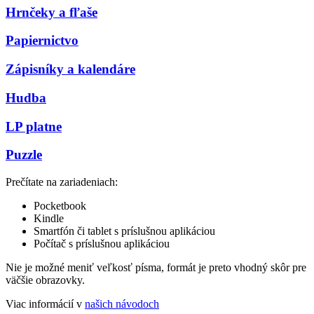
Hrnčeky a fľaše
Papiernictvo
Zápisníky a kalendáre
Hudba
LP platne
Puzzle
Prečítate na zariadeniach:
Pocketbook
Kindle
Smartfón či tablet s príslušnou aplikáciou
Počítač s príslušnou aplikáciou
Nie je možné meniť veľkosť písma, formát je preto vhodný skôr pre
väčšie obrazovky.
Viac informácií v
našich návodoch