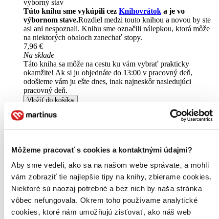
výborný stav
Túto knihu sme vykúpili cez
Knihovrátok
a je vo
výbornom stave.
Rozdiel medzi touto knihou a novou by ste
asi ani nespoznali. Knihu sme označili nálepkou, ktorá môže
na niektorých obaloch zanechať stopy.
7,96 €
Na sklade
Táto kniha sa môže na cestu ku vám vybrať prakticky
okamžite! Ak si ju objednáte do 13:00 v pracovný deň,
odošleme vám ju ešte dnes, inak najneskôr nasledujúci
pracovný deň.
Vložiť do košíka
Kniha
pevná väzba
Vypredané
Ach, mrzí nás to, z tejto knihy sa už predali všetky výtlačky a
nemáme ju na sklade my ani vydavateľ :( Teoreticky však
môžete mať šťastie v niektorých iných obchodoch, ktoré ešte
Môžeme pracovať s cookies a kontaktnými údajmi?
nepredali posledné kusy.
Pridať do zoznamu
Aby sme vedeli, ako sa na našom webe správate, a mohli
E-kniha
EPUB
MOBI
vám zobraziť tie najlepšie tipy na knihy, zbierame cookies.
6,99 €
Niektoré sú naozaj potrebné a bez nich by naša stránka
Ihneď na stiahnutie
Máte čítačku, tablet alebo mobil? Stiahnite si do nich e-knihu:
vôbec nefungovala. Okrem toho používame analytické
budete ju mať hneď a ešte aj ušetríte život stromom. Viac
cookies, ktoré nám umožňujú zisťovať, ako náš web
informácii o e-knihách
nájdete tu
.