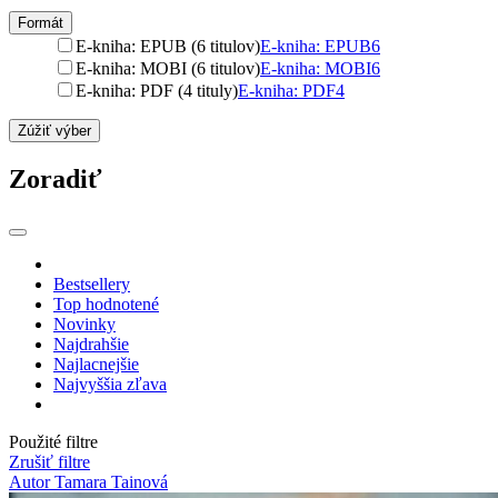
Formát
E-kniha: EPUB (6 titulov)
E-kniha: EPUB
6
E-kniha: MOBI (6 titulov)
E-kniha: MOBI
6
E-kniha: PDF (4 tituly)
E-kniha: PDF
4
Zúžiť výber
Zoradiť
Bestsellery
Top hodnotené
Novinky
Najdrahšie
Najlacnejšie
Najvyššia zľava
Použité filtre
Zrušiť filtre
Autor Tamara Tainová