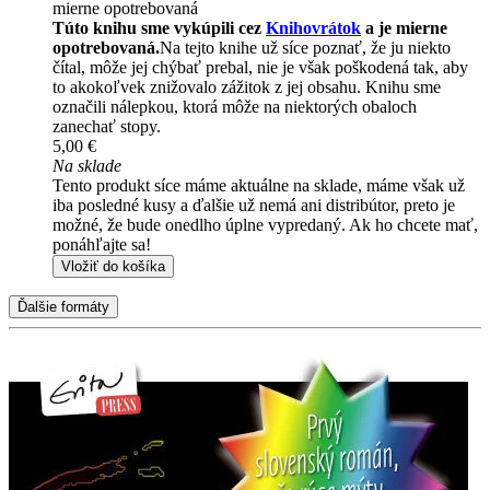
mierne opotrebovaná
Túto knihu sme vykúpili cez
Knihovrátok
a je mierne
opotrebovaná.
Na tejto knihe už síce poznať, že ju niekto
čítal, môže jej chýbať prebal, nie je však poškodená tak, aby
to akokoľvek znižovalo zážitok z jej obsahu. Knihu sme
označili nálepkou, ktorá môže na niektorých obaloch
zanechať stopy.
5,00 €
Na sklade
Tento produkt síce máme aktuálne na sklade, máme však už
iba posledné kusy a ďalšie už nemá ani distribútor, preto je
možné, že bude onedlho úplne vypredaný. Ak ho chcete mať,
ponáhľajte sa!
Vložiť do košíka
Ďalšie formáty