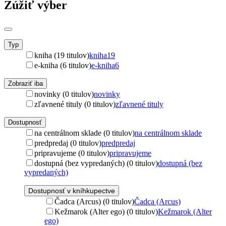
Zúžiť výber
Typ
kniha (19 titulov)
kniha
19
e-kniha (6 titulov)
e-kniha
6
Zobraziť iba
novinky (0 titulov)
novinky
zľavnené tituly (0 titulov)
zľavnené tituly
Dostupnosť
na centrálnom sklade (0 titulov)
na centrálnom sklade
predpredaj (0 titulov)
predpredaj
pripravujeme (0 titulov)
pripravujeme
dostupná (bez vypredaných) (0 titulov)
dostupná (bez
vypredaných)
Dostupnosť v kníhkupectve
Čadca (Arcus) (0 titulov)
Čadca (Arcus)
Kežmarok (Alter ego) (0 titulov)
Kežmarok (Alter
ego)