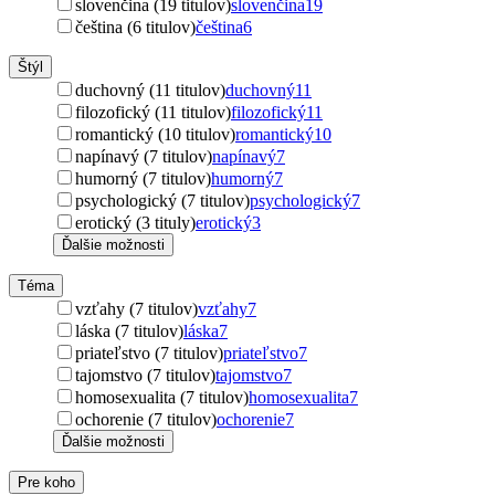
slovenčina (19 titulov)
slovenčina
19
čeština (6 titulov)
čeština
6
Štýl
duchovný (11 titulov)
duchovný
11
filozofický (11 titulov)
filozofický
11
romantický (10 titulov)
romantický
10
napínavý (7 titulov)
napínavý
7
humorný (7 titulov)
humorný
7
psychologický (7 titulov)
psychologický
7
erotický (3 tituly)
erotický
3
Ďalšie možnosti
Téma
vzťahy (7 titulov)
vzťahy
7
láska (7 titulov)
láska
7
priateľstvo (7 titulov)
priateľstvo
7
tajomstvo (7 titulov)
tajomstvo
7
homosexualita (7 titulov)
homosexualita
7
ochorenie (7 titulov)
ochorenie
7
Ďalšie možnosti
Pre koho