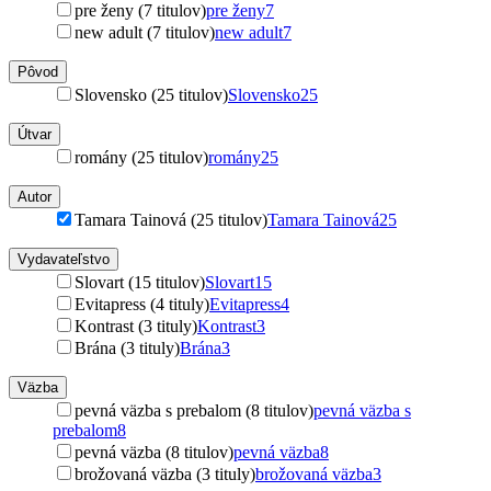
pre ženy (7 titulov)
pre ženy
7
new adult (7 titulov)
new adult
7
Pôvod
Slovensko (25 titulov)
Slovensko
25
Útvar
romány (25 titulov)
romány
25
Autor
Tamara Tainová (25 titulov)
Tamara Tainová
25
Vydavateľstvo
Slovart (15 titulov)
Slovart
15
Evitapress (4 tituly)
Evitapress
4
Kontrast (3 tituly)
Kontrast
3
Brána (3 tituly)
Brána
3
Väzba
pevná väzba s prebalom (8 titulov)
pevná väzba s
prebalom
8
pevná väzba (8 titulov)
pevná väzba
8
brožovaná väzba (3 tituly)
brožovaná väzba
3