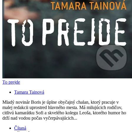
To prejde
Tamara Tainová
Mladý novinár Boris je úplne obyčajný chalan, ktorý pracuje v
malej redakcii uprostred hlavného mesta. Má milujúcich rodičov,
citlivú kamarátku Sofi a skvelého kolegu Leoša, ktorého humor ho
drží nad vodou počas vyčerpávajúcich...
Čítaná