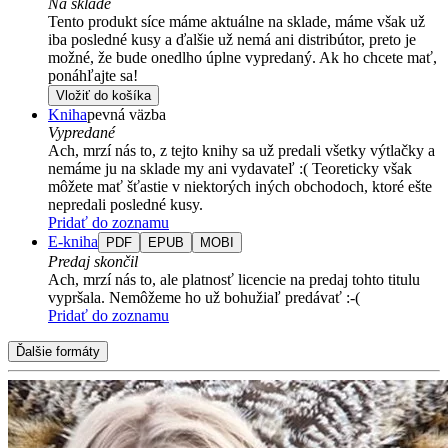
Na sklade
Tento produkt síce máme aktuálne na sklade, máme však už
iba posledné kusy a ďalšie už nemá ani distribútor, preto je
možné, že bude onedlho úplne vypredaný. Ak ho chcete mať,
ponáhľajte sa!
Vložiť do košíka
Kniha
pevná väzba
Vypredané
Ach, mrzí nás to, z tejto knihy sa už predali všetky výtlačky a
nemáme ju na sklade my ani vydavateľ :( Teoreticky však
môžete mať šťastie v niektorých iných obchodoch, ktoré ešte
nepredali posledné kusy.
Pridať do zoznamu
E-kniha
PDF
EPUB
MOBI
Predaj skončil
Ach, mrzí nás to, ale platnosť licencie na predaj tohto titulu
vypršala. Nemôžeme ho už bohužiaľ predávať :-(
Pridať do zoznamu
Ďalšie formáty