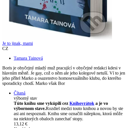
Je to jinak, mami
CZ
Tamara Tainová
Boris je obyčejný mladý muž pracující v obyčejné redakci kdesi v
hlavním městě. Je gay, což o něm ale jeho kolegové netuší. Ví to jen
jeho přítel Marko a osazenstvo homosexuálního klubu, do kterého
sporadicky chodí. Marko však Bor
Čítaná
výborný stav
Túto knihu sme vykúpili cez
Knihovrátok
a je vo
výbornom stave.
Rozdiel medzi touto knihou a novou by ste
asi ani nespoznali. Knihu sme označili nálepkou, ktorá môže
na niektorých obaloch zanechať stopy.
13,12 €