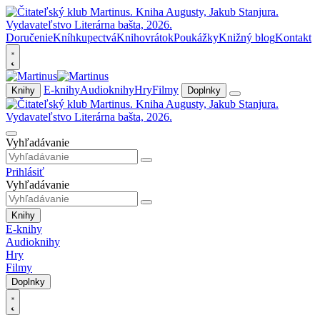
Doručenie
Kníhkupectvá
Knihovrátok
Poukážky
Knižný blog
Kontakt
E-knihy
Audioknihy
Hry
Filmy
Knihy
Doplnky
Vyhľadávanie
Prihlásiť
Vyhľadávanie
Knihy
E-knihy
Audioknihy
Hry
Filmy
Doplnky