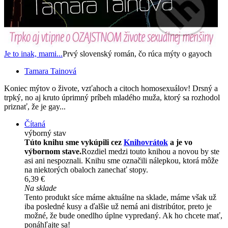
Je to inak, mami...
Prvý slovenský román, čo rúca mýty o gayoch
Tamara Tainová
Koniec mýtov o živote, vzťahoch a citoch homosexuálov! Drsný a
trpký, no aj kruto úprimný príbeh mladého muža, ktorý sa rozhodol
priznať, že je gay...
Čítaná
výborný stav
Túto knihu sme vykúpili cez
Knihovrátok
a je vo
výbornom stave.
Rozdiel medzi touto knihou a novou by ste
asi ani nespoznali. Knihu sme označili nálepkou, ktorá môže
na niektorých obaloch zanechať stopy.
6,39 €
Na sklade
Tento produkt síce máme aktuálne na sklade, máme však už
iba posledné kusy a ďalšie už nemá ani distribútor, preto je
možné, že bude onedlho úplne vypredaný. Ak ho chcete mať,
ponáhľajte sa!