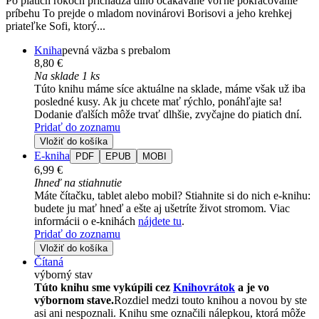
Po piatich rokoch prichádza dlho očakávané voľné pokračovanie
príbehu To prejde o mladom novinárovi Borisovi a jeho krehkej
priateľke Sofi, ktorý...
Kniha
pevná väzba s prebalom
8,80 €
Na sklade 1 ks
Túto knihu máme síce aktuálne na sklade, máme však už iba
posledné kusy. Ak ju chcete mať rýchlo, ponáhľajte sa!
Dodanie ďalších môže trvať dlhšie, zvyčajne do piatich dní.
Pridať do zoznamu
Vložiť do košíka
E-kniha
PDF
EPUB
MOBI
6,99 €
Ihneď na stiahnutie
Máte čítačku, tablet alebo mobil? Stiahnite si do nich e-knihu:
budete ju mať hneď a ešte aj ušetríte život stromom. Viac
informácii o e-knihách
nájdete tu
.
Pridať do zoznamu
Vložiť do košíka
Čítaná
výborný stav
Túto knihu sme vykúpili cez
Knihovrátok
a je vo
výbornom stave.
Rozdiel medzi touto knihou a novou by ste
asi ani nespoznali. Knihu sme označili nálepkou, ktorá môže