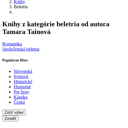
Knihy
Beletria
Knihy z kategórie beletria od autora
Tamara Tainová
Romantika
Spoločenská beletria
Populárne filtre
Slovenská
Svetová
Historické
Humorné
Pre ženy
Klasika
Česká
Zúžiť výber
Zoradiť