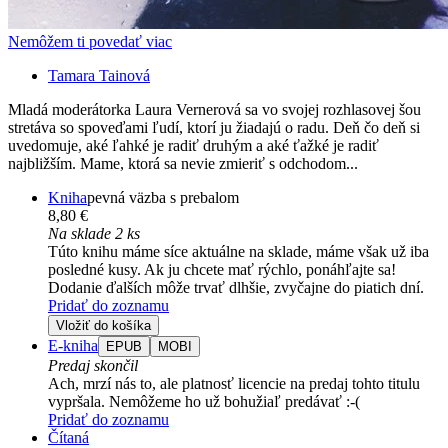
Nemôžem ti povedať viac
Tamara Tainová
Mladá moderátorka Laura Vernerová sa vo svojej rozhlasovej šou
stretáva so spoveďami ľudí, ktorí ju žiadajú o radu. Deň čo deň si
uvedomuje, aké ľahké je radiť druhým a aké ťažké je radiť
najbližším. Mame, ktorá sa nevie zmieriť s odchodom...
Kniha
pevná väzba s prebalom
8,80 €
Na sklade 2 ks
Túto knihu máme síce aktuálne na sklade, máme však už iba
posledné kusy. Ak ju chcete mať rýchlo, ponáhľajte sa!
Dodanie ďalších môže trvať dlhšie, zvyčajne do piatich dní.
Pridať do zoznamu
Vložiť do košíka
E-kniha
EPUB
MOBI
Predaj skončil
Ach, mrzí nás to, ale platnosť licencie na predaj tohto titulu
vypršala. Nemôžeme ho už bohužiaľ predávať :-(
Pridať do zoznamu
Čítaná