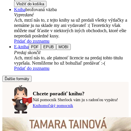
Vložiť do košíka
Kniha
brožovaná väzba
Vypredané
Ach, mrzí nás to, z tejto knihy sa už predali všetky výtlačky a
nemáme ju na sklade my ani vydavateľ :( Teoreticky však
môžete mať šťastie v niektorých iných obchodoch, ktoré ešte
nepredali posledné kusy.
Pridať do zoznamu
E-kniha
PDF
EPUB
MOBI
Predaj skončil
Ach, mrzí nás to, ale platnosť licencie na predaj tohto titulu
vypršala. Nemôžeme ho už bohužiaľ predávať :-(
Pridať do zoznamu
Ďalšie formáty
Chcete poradiť knihu?
Náš pomocník Sherlock vám ju s radosťou vypátra!
Knihomoľský pomocník