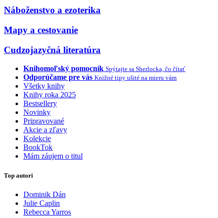
Náboženstvo a ezoterika
Mapy a cestovanie
Cudzojazyčná literatúra
Knihomoľský pomocník
Spýtajte sa Sherlocka, čo čítať
Odporúčame pre vás
Knižné tipy ušité na mieru vám
Všetky knihy
Knihy roka 2025
Bestsellery
Novinky
Pripravované
Akcie a zľavy
Kolekcie
BookTok
Mám záujem o titul
Top autori
Dominik Dán
Julie Caplin
Rebecca Yarros