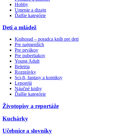
Hobby
Umenie a dizajn
Ďalšie kategórie
Deti a mládež
Knihorad – poradca kníh pre deti
Pre najmenších
Pre prvákov
Pre pubertiakov
Young Adult
Beletria
Rozprávky
Sci-fi, fantasy a komiksy
Leporelá
Náučné knihy
Ďalšie kategórie
Životopisy a reportáže
Kuchárky
Učebnice a slovníky