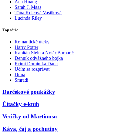
Ana Huang
Sarah J. Maas
Táňa Keleová Vasilková
Lucinda Riley
Top série
Romantické úteky
Harry Potter
Kapitán Stein a Notár Barbarič
Denník odvážneho bojka
Krimi Dominika Dána
Učím sa rozprávať
Duna
Smradi
Darčekové poukážky
Čítačky e-kníh
Vecičky od Martinusu
Káva, čaj a pochutiny