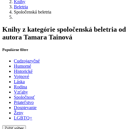
Knihy
Beletria
Spoločenská beletria
Knihy z kategórie spoločenská beletria od
autora Tamara Tainová
Populárne filtre
Cudzojazyčné
Humorné
Historické
Vojnové
Láska
Rodina
Vzťahy
Spoločnosť
Priateľstvo
Dospievanie
Ženy
LGBTQ+
Zúžiť výber