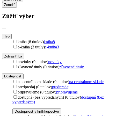
Zoradiť
Zúžiť výber
Typ
kniha (8 titulov)
kniha
8
e-kniha (3 tituly)
e-kniha
3
Zobraziť iba
novinky (0 titulov)
novinky
zľavnené tituly (0 titulov)
zľavnené tituly
Dostupnosť
na centrálnom sklade (0 titulov)
na centrálnom sklade
predpredaj (0 titulov)
predpredaj
pripravujeme (0 titulov)
pripravujeme
dostupná (bez vypredaných) (0 titulov)
dostupná (bez
vypredaných)
Dostupnosť v kníhkupectve