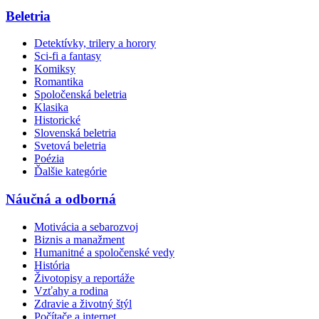
Beletria
Detektívky, trilery a horory
Sci-fi a fantasy
Komiksy
Romantika
Spoločenská beletria
Klasika
Historické
Slovenská beletria
Svetová beletria
Poézia
Ďalšie kategórie
Náučná a odborná
Motivácia a sebarozvoj
Biznis a manažment
Humanitné a spoločenské vedy
História
Životopisy a reportáže
Vzťahy a rodina
Zdravie a životný štýl
Počítače a internet