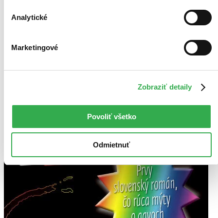
opotrebovaná.
Na tejto knihe už síce poznať, že ju niekto
čítal, môže jej chýbať prebal, nie je však poškodená tak, aby
Analytické
to akokoľvek znižovalo zážitok z jej obsahu. Knihu sme
označili nálepkou, ktorá môže na niektorých obaloch
zanechať stopy.
5,00 €
Marketingové
Na sklade
Tento produkt síce máme aktuálne na sklade, máme však už
iba posledné kusy a ďalšie už nemá ani distribútor, preto je
možné, že bude onedlho úplne vypredaný. Ak ho chcete mať,
Zobraziť detaily
ponáhľajte sa!
Vložiť do košíka
Povoliť všetko
Ďalšie formáty
Odmietnuť