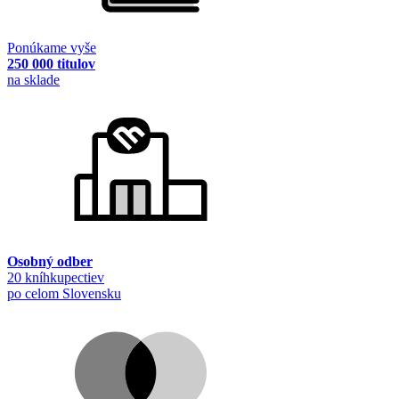
Ponúkame vyše
250 000 titulov
na sklade
Osobný odber
20 kníhkupectiev
po celom Slovensku