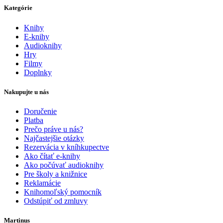
Kategórie
Knihy
E-knihy
Audioknihy
Hry
Filmy
Doplnky
Nakupujte u nás
Doručenie
Platba
Prečo práve u nás?
Najčastejšie otázky
Rezervácia v kníhkupectve
Ako čítať e-knihy
Ako počúvať audioknihy
Pre školy a knižnice
Reklamácie
Knihomoľský pomocník
Odstúpiť od zmluvy
Martinus