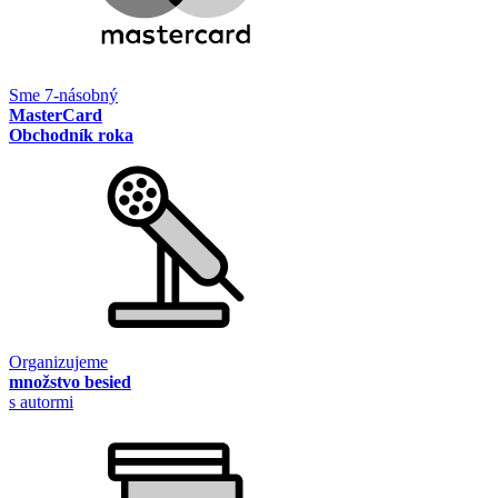
Sme 7-násobný
MasterCard
Obchodník roka
Organizujeme
množstvo besied
s autormi