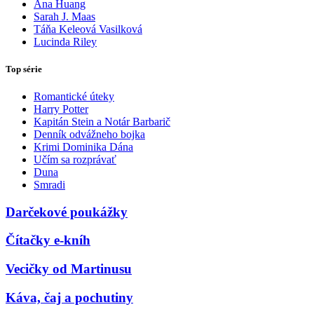
Ana Huang
Sarah J. Maas
Táňa Keleová Vasilková
Lucinda Riley
Top série
Romantické úteky
Harry Potter
Kapitán Stein a Notár Barbarič
Denník odvážneho bojka
Krimi Dominika Dána
Učím sa rozprávať
Duna
Smradi
Darčekové poukážky
Čítačky e-kníh
Vecičky od Martinusu
Káva, čaj a pochutiny