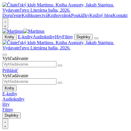
Doručenie
Kníhkupectvá
Knihovrátok
Poukážky
Knižný blog
Kontakt
E-knihy
Audioknihy
Hry
Filmy
Knihy
Doplnky
Vyhľadávanie
Prihlásiť
Vyhľadávanie
Knihy
E-knihy
Audioknihy
Hry
Filmy
Doplnky