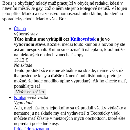
Boris je obyčejný mladý muž pracující v obyčejné redakci kdesi v
hlavním městě. Je gay, což o něm ale jeho kolegové netuší. Ví to jen
jeho přítel Marko a osazenstvo homosexuálního klubu, do kterého
sporadicky chodí. Marko však Bor
Čítaná
výborný stav
Túto knihu sme vykúpili cez
Knihovrátok
a je vo
výbornom stave.
Rozdiel medzi touto knihou a novou by ste
asi ani nespoznali. Knihu sme označili nálepkou, ktorá môže
na niektorých obaloch zanechať stopy.
13,12 €
Na sklade
Tento produkt síce máme aktuálne na sklade, máme však už
iba posledné kusy a ďalšie už nemá ani distribútor, preto je
možné, že bude onedlho úplne vypredaný. Ak ho chcete mať,
ponáhľajte sa!
Vložiť do košíka
Kniha
pevná väzba
Vypredané
Ach, mrzí nás to, z tejto knihy sa už predali všetky výtlačky a
nemáme ju na sklade my ani vydavateľ :( Teoreticky však
môžete mať šťastie v niektorých iných obchodoch, ktoré ešte
nepredali posledné kusy.
Pridať do zoznamu