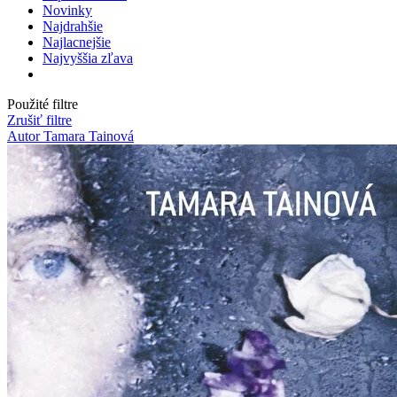
Novinky
Najdrahšie
Najlacnejšie
Najvyššia zľava
Použité filtre
Zrušiť filtre
Autor Tamara Tainová