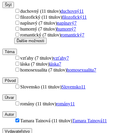
Štýl
duchovný (11 titulov)
duchovný
11
filozofický (11 titulov)
filozofický
11
napínavý (7 titulov)
napínavý
7
humorný (7 titulov)
humorný
7
romantický (7 titulov)
romantický
7
Ďalšie možnosti
Téma
vzťahy (7 titulov)
vzťahy
7
láska (7 titulov)
láska
7
homosexualita (7 titulov)
homosexualita
7
Pôvod
Slovensko (11 titulov)
Slovensko
11
Útvar
romány (11 titulov)
romány
11
Autor
Tamara Tainová (11 titulov)
Tamara Tainová
11
Vydavateľstvo