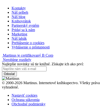
Kontakty
Náš príbeh
Náš blog
Knihovrátok
Partnerský systém
Pridaj sa k nám
Marketing
Náš labák
Prehlásenie o cookies
Vyhlásenie o prístupnosti
Martinus je certifikovaný B Corp
Nerobíme rozdiely
Najlepšie novinky sú tie knižné. Získajte ich ako prví:
Odoslať
© 2000-2026 Martinus. Internetové kníhkupectvo. Všetky práva
vyhradené.
Nastaviť cookies
Ochrana súkromia
Obchodné podmienky