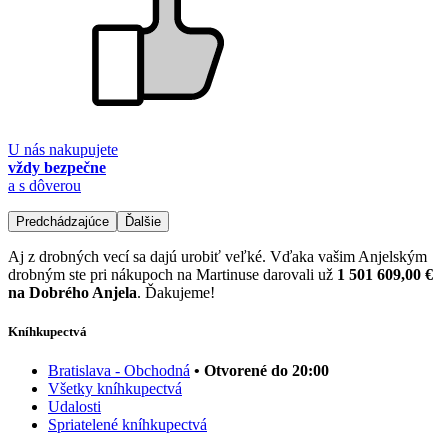
U nás nakupujete
vždy bezpečne
a s dôverou
Predchádzajúce
Ďalšie
Aj z drobných vecí sa dajú urobiť veľké. Vďaka vašim Anjelským
drobným ste pri nákupoch na Martinuse darovali už
1 501 609,00 €
na Dobrého Anjela
. Ďakujeme!
Kníhkupectvá
Bratislava - Obchodná
• Otvorené do 20:00
Všetky kníhkupectvá
Udalosti
Spriatelené kníhkupectvá