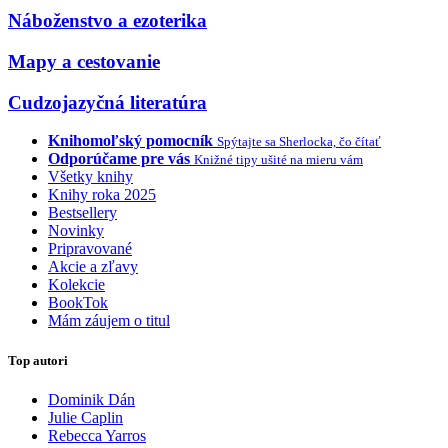
Náboženstvo a ezoterika
Mapy a cestovanie
Cudzojazyčná literatúra
Knihomoľský pomocník
Spýtajte sa Sherlocka, čo čítať
Odporúčame pre vás
Knižné tipy ušité na mieru vám
Všetky knihy
Knihy roka 2025
Bestsellery
Novinky
Pripravované
Akcie a zľavy
Kolekcie
BookTok
Mám záujem o titul
Top autori
Dominik Dán
Julie Caplin
Rebecca Yarros