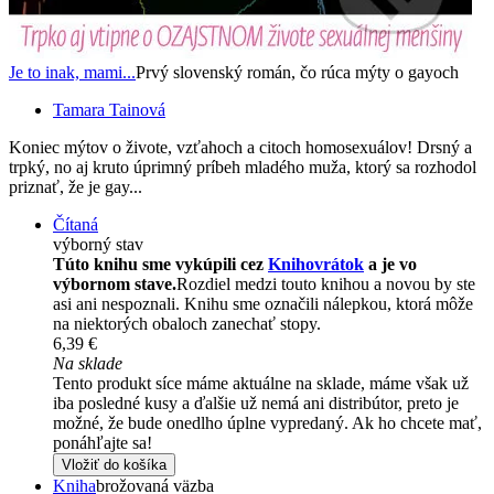
Je to inak, mami...
Prvý slovenský román, čo rúca mýty o gayoch
Tamara Tainová
Koniec mýtov o živote, vzťahoch a citoch homosexuálov! Drsný a
trpký, no aj kruto úprimný príbeh mladého muža, ktorý sa rozhodol
priznať, že je gay...
Čítaná
výborný stav
Túto knihu sme vykúpili cez
Knihovrátok
a je vo
výbornom stave.
Rozdiel medzi touto knihou a novou by ste
asi ani nespoznali. Knihu sme označili nálepkou, ktorá môže
na niektorých obaloch zanechať stopy.
6,39 €
Na sklade
Tento produkt síce máme aktuálne na sklade, máme však už
iba posledné kusy a ďalšie už nemá ani distribútor, preto je
možné, že bude onedlho úplne vypredaný. Ak ho chcete mať,
ponáhľajte sa!
Vložiť do košíka
Kniha
brožovaná väzba