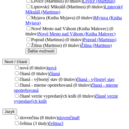
Levice (Martinus) (0 titulov)
Levice (Martinus)
Liptovský Mikuláš (Martinus) (0 titulov)
Liptovský
Mikuláš (Martinus)
Myjava (Kniha Myjava) (0 titulov)
Myjava (Kniha
Myjava)
Nové Mesto nad Váhom (Kniha Malovec) (0
titulov)
Nové Mesto nad Váhom (Kniha Malovec)
Poprad (Martinus) (0 titulov)
Poprad (Martinus)
Žilina (Martinus) (0 titulov)
Žilina (Martinus)
Ďalšie možnosti
Nové / čítané
nová (0 titulov)
nová
čítaná (0 titulov)
čítaná
čítaná - výborný stav (0 titulov)
čítaná - výborný stav
čítaná - mierne opotrebovaná (0 titulov)
čítaná - mierne
opotrebovaná
čítané verzie vypredaných kníh (0 titulov)
čítané verzie
vypredaných kníh
Jazyk
slovenčina (8 titulov)
slovenčina
8
čeština (3 tituly)
čeština
3