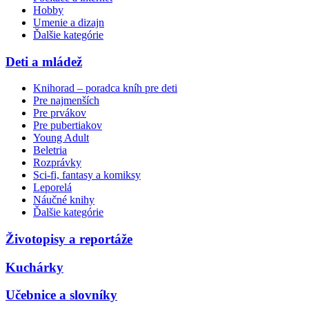
Hobby
Umenie a dizajn
Ďalšie kategórie
Deti a mládež
Knihorad – poradca kníh pre deti
Pre najmenších
Pre prvákov
Pre pubertiakov
Young Adult
Beletria
Rozprávky
Sci-fi, fantasy a komiksy
Leporelá
Náučné knihy
Ďalšie kategórie
Životopisy a reportáže
Kuchárky
Učebnice a slovníky