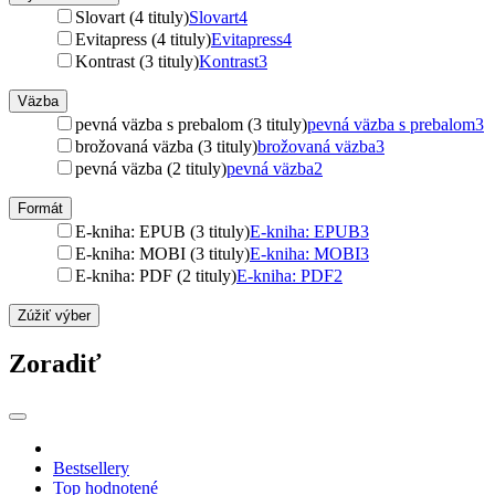
Slovart (4 tituly)
Slovart
4
Evitapress (4 tituly)
Evitapress
4
Kontrast (3 tituly)
Kontrast
3
Väzba
pevná väzba s prebalom (3 tituly)
pevná väzba s prebalom
3
brožovaná väzba (3 tituly)
brožovaná väzba
3
pevná väzba (2 tituly)
pevná väzba
2
Formát
E-kniha: EPUB (3 tituly)
E-kniha: EPUB
3
E-kniha: MOBI (3 tituly)
E-kniha: MOBI
3
E-kniha: PDF (2 tituly)
E-kniha: PDF
2
Zúžiť výber
Zoradiť
Bestsellery
Top hodnotené