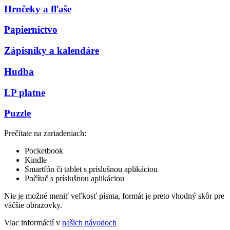
Hrnčeky a fľaše
Papiernictvo
Zápisníky a kalendáre
Hudba
LP platne
Puzzle
Prečítate na zariadeniach:
Pocketbook
Kindle
Smartfón či tablet s príslušnou aplikáciou
Počítač s príslušnou aplikáciou
Nie je možné meniť veľkosť písma, formát je preto vhodný skôr pre
väčšie obrazovky.
Viac informácií v
našich návodoch