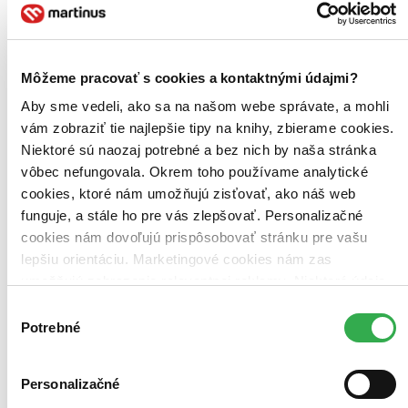
Nemôžem ti povedať viac
Tamara Tainová
Mladá moderátorka Laura Vernerová sa vo svojej rozhlasovej šou
Môžeme pracovať s cookies a kontaktnými údajmi?
stretáva so spoveďami ľudí, ktorí ju žiadajú o radu. Deň čo deň si
uvedomuje, aké ľahké je radiť druhým a aké ťažké je radiť
Aby sme vedeli, ako sa na našom webe správate, a mohli
najbližším. Mame, ktorá sa nevie zmieriť s odchodom...
vám zobraziť tie najlepšie tipy na knihy, zbierame cookies.
Kniha
pevná väzba s prebalom
Niektoré sú naozaj potrebné a bez nich by naša stránka
8,80 €
vôbec nefungovala. Okrem toho používame analytické
Na sklade 2 ks
Túto knihu máme síce aktuálne na sklade, máme však už iba
cookies, ktoré nám umožňujú zisťovať, ako náš web
posledné kusy. Ak ju chcete mať rýchlo, ponáhľajte sa!
funguje, a stále ho pre vás zlepšovať. Personalizačné
Dodanie ďalších môže trvať dlhšie, zvyčajne do piatich dní.
cookies nám dovoľujú prispôsobovať stránku pre vašu
Pridať do zoznamu
lepšiu orientáciu. Marketingové cookies nám zas
Vložiť do košíka
E-kniha
EPUB
MOBI
umožňujú zobrazenie relevantnej reklamy. Niektoré údaje
Predaj skončil
zdieľame aj s tretími stranami. Veľmi by nám pomohlo,
Výber
Ach, mrzí nás to, ale platnosť licencie na predaj tohto titulu
keby sme mohli používať všetky tieto cookies. Ďakujeme!
Potrebné
vypršala. Nemôžeme ho už bohužiaľ predávať :-(
súhlasu
Pridať do zoznamu
Čítaná
mierne opotrebovaná
Personalizačné
Túto knihu sme vykúpili cez
Knihovrátok
a je mierne