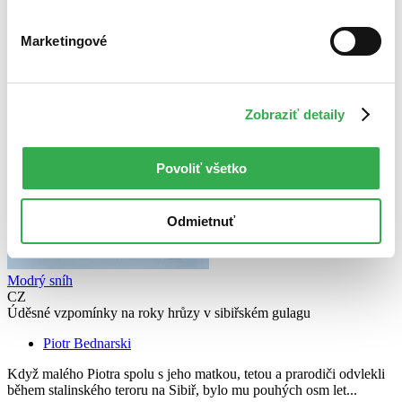
Marketingové
Zobraziť detaily
Povoliť všetko
Odmietnuť
Modrý sníh
CZ
Úděsné vzpomínky na roky hrůzy v sibiřském gulagu
Piotr Bednarski
Když malého Piotra spolu s jeho matkou, tetou a prarodiči odvlekli
během stalinského teroru na Sibiř, bylo mu pouhých osm let...