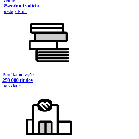
Máme
35-ročnú tradíciu
predaja kníh
Ponúkame vyše
250 000 titulov
na sklade