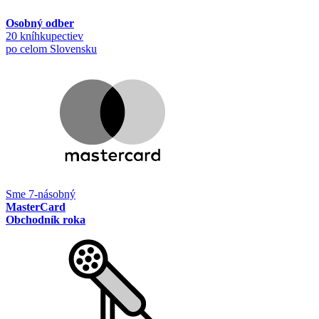
Osobný odber
20 kníhkupectiev
po celom Slovensku
Sme 7-násobný
MasterCard
Obchodník roka