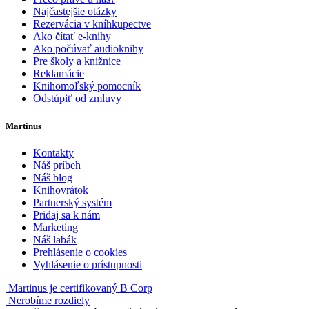
Najčastejšie otázky
Rezervácia v kníhkupectve
Ako čítať e-knihy
Ako počúvať audioknihy
Pre školy a knižnice
Reklamácie
Knihomoľský pomocník
Odstúpiť od zmluvy
Martinus
Kontakty
Náš príbeh
Náš blog
Knihovrátok
Partnerský systém
Pridaj sa k nám
Marketing
Náš labák
Prehlásenie o cookies
Vyhlásenie o prístupnosti
Martinus je certifikovaný B Corp
Nerobíme rozdiely