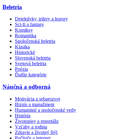
Beletria
Detektívky, trilery a horory
Sci-fi a fantasy
Komiksy
Romantika
Spoločenská beletria
Klasika
Historické
Slovenská beletria
Svetová beletria
Poézia
Ďalšie kategórie
Náučná a odborná
Motivácia a sebarozvoj
Biznis a manažment
Humanitné a spoločenské vedy
História
Životopisy a reportáže
Vzťahy a rodina
Zdravie a životný štýl
Počítače a internet