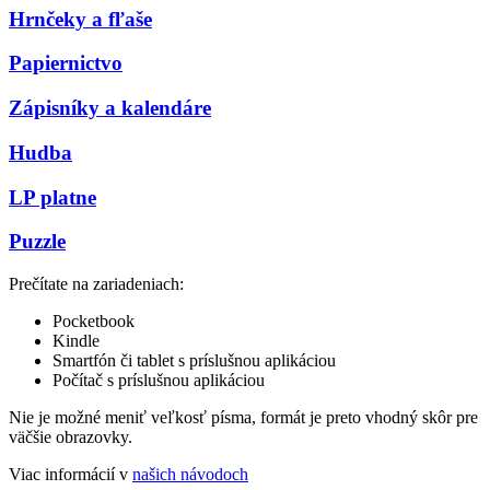
Hrnčeky a fľaše
Papiernictvo
Zápisníky a kalendáre
Hudba
LP platne
Puzzle
Prečítate na zariadeniach:
Pocketbook
Kindle
Smartfón či tablet s príslušnou aplikáciou
Počítač s príslušnou aplikáciou
Nie je možné meniť veľkosť písma, formát je preto vhodný skôr pre
väčšie obrazovky.
Viac informácií v
našich návodoch