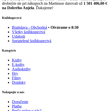
drobným ste pri nákupoch na Martinuse darovali už
1 501 406,00 €
na Dobrého Anjela
. Ďakujeme!
Kníhkupectvá
Bratislava - Obchodná
• Otvárame o 8:30
Všetky kníhkupectvá
Udalosti
Spriatelené kníhkupectvá
Kategórie
Knihy
E-knihy
Audioknihy
Hry
Filmy
Doplnky
Nakupujte u nás
Doručenie
Platba
Prečo práve u nás?