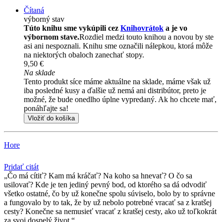
Čítaná
výborný stav
Túto knihu sme vykúpili cez
Knihovrátok
a je vo
výbornom stave.
Rozdiel medzi touto knihou a novou by ste
asi ani nespoznali. Knihu sme označili nálepkou, ktorá môže
na niektorých obaloch zanechať stopy.
9,50 €
Na sklade
Tento produkt síce máme aktuálne na sklade, máme však už
iba posledné kusy a ďalšie už nemá ani distribútor, preto je
možné, že bude onedlho úplne vypredaný. Ak ho chcete mať,
ponáhľajte sa!
Vložiť do košíka
Hore
Pridať citát
Čo má cítiť? Kam má kráčať? Na koho sa hnevať? O čo sa
usilovať? Kde je ten jediný pevný bod, od ktorého sa dá odvodiť
všetko ostatné, čo by už konečne spolu súviselo, bolo by to správne
a fungovalo by to tak, že by už nebolo potrebné vracať sa z kratšej
cesty? Konečne sa nemusieť vracať z kratšej cesty, ako už toľkokrát
za svoj dospelý život.