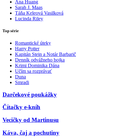
Ana Huang
Sarah J. Maas
Táňa Keleová Vasilková
Lucinda Riley
Top série
Romantické úteky
Harry Potter
Kapitán Stein a Notár Barbarič
Denník odvážneho bojka
Krimi Dominika Dána
Učím sa rozprávať
Duna
Smradi
Darčekové poukážky
Čítačky e-kníh
Vecičky od Martinusu
Káva, čaj a pochutiny