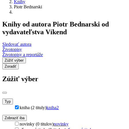
Knihy
Piotr Bednarski
Knihy od autora Piotr Bednarski od
vydavateľstva Víkend
Sledovať autora
Životopisy
Životopisy a reportáže
Zúžiť výber
Zoradiť
Zúžiť výber
Typ
kniha (2 tituly)
kniha
2
Zobraziť iba
novinky (0 titulov)
novinky