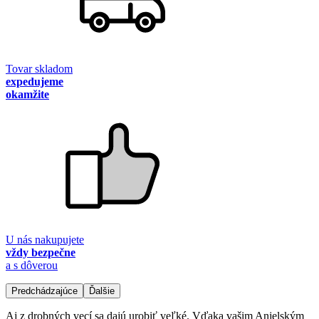
Tovar skladom
expedujeme
okamžite
U nás nakupujete
vždy bezpečne
a s dôverou
Predchádzajúce
Ďalšie
Aj z drobných vecí sa dajú urobiť veľké. Vďaka vašim Anjelským