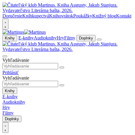
Doručenie
Kníhkupectvá
Knihovrátok
Poukážky
Knižný blog
Kontakt
E-knihy
Audioknihy
Hry
Filmy
Knihy
Doplnky
Vyhľadávanie
Prihlásiť
Vyhľadávanie
Knihy
E-knihy
Audioknihy
Hry
Filmy
Doplnky