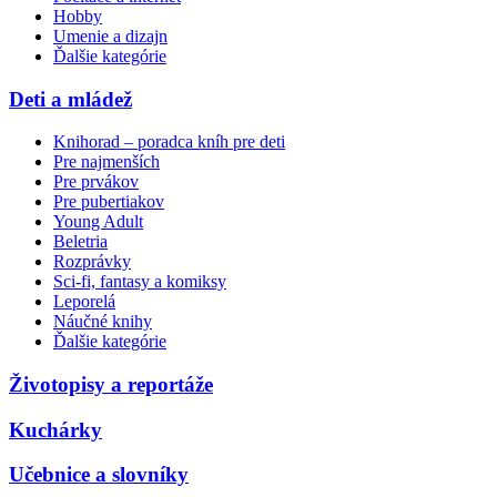
Hobby
Umenie a dizajn
Ďalšie kategórie
Deti a mládež
Knihorad – poradca kníh pre deti
Pre najmenších
Pre prvákov
Pre pubertiakov
Young Adult
Beletria
Rozprávky
Sci-fi, fantasy a komiksy
Leporelá
Náučné knihy
Ďalšie kategórie
Životopisy a reportáže
Kuchárky
Učebnice a slovníky