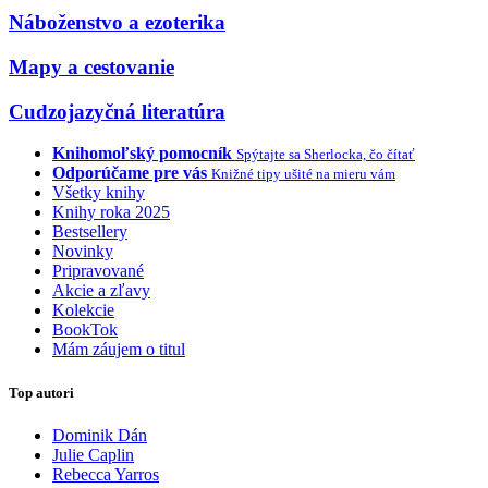
Náboženstvo a ezoterika
Mapy a cestovanie
Cudzojazyčná literatúra
Knihomoľský pomocník
Spýtajte sa Sherlocka, čo čítať
Odporúčame pre vás
Knižné tipy ušité na mieru vám
Všetky knihy
Knihy roka 2025
Bestsellery
Novinky
Pripravované
Akcie a zľavy
Kolekcie
BookTok
Mám záujem o titul
Top autori
Dominik Dán
Julie Caplin
Rebecca Yarros