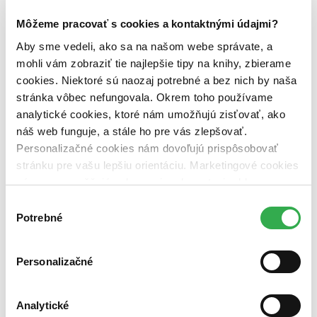
Väzba
pevná väzba (2 tituly)
pevná väzba
2
Môžeme pracovať s cookies a kontaktnými údajmi?
Aby sme vedeli, ako sa na našom webe správate, a
Zúžiť výber
mohli vám zobraziť tie najlepšie tipy na knihy, zbierame
Zoradiť
cookies. Niektoré sú naozaj potrebné a bez nich by naša
stránka vôbec nefungovala. Okrem toho používame
analytické cookies, ktoré nám umožňujú zisťovať, ako
náš web funguje, a stále ho pre vás zlepšovať.
Bestsellery
Personalizačné cookies nám dovoľujú prispôsobovať
Top hodnotené
stránku pre vašu lepšiu orientáciu. Marketingové cookies
Novinky
nám zas umožňujú zobrazenie relevantnej reklamy.
Najdrahšie
Najlacnejšie
Niektoré údaje zdieľame aj s tretími stranami. Veľmi by
Výber
Najvyššia zľava
nám pomohlo, keby sme mohli používať všetky tieto
Potrebné
súhlasu
cookies. Ďakujeme!
Použité filtre
Zrušiť filtre
Personalizačné
Vydavateľstvo Víkend
Knihy
Analytické