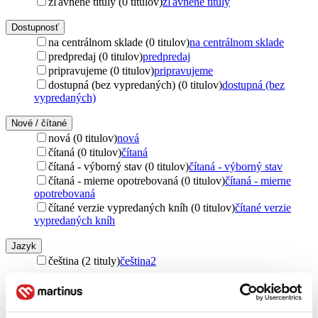
zľavnené tituly (0 titulov)
zľavnené tituly
Dostupnosť
na centrálnom sklade (0 titulov)
na centrálnom sklade
predpredaj (0 titulov)
predpredaj
pripravujeme (0 titulov)
pripravujeme
dostupná (bez vypredaných) (0 titulov)
dostupná (bez
vypredaných)
Nové / čítané
nová (0 titulov)
nová
čítaná (0 titulov)
čítaná
čítaná - výborný stav (0 titulov)
čítaná - výborný stav
čítaná - mierne opotrebovaná (0 titulov)
čítaná - mierne
opotrebovaná
čítané verzie vypredaných kníh (0 titulov)
čítané verzie
vypredaných kníh
Jazyk
čeština (2 tituly)
čeština
2
Vydavateľstvo
Víkend (2 tituly)
Víkend
2