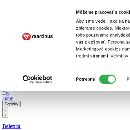
Doručenie
Kníhkupectvá
Knihovrátok
Poukážky
Knižný blog
Kontakt
Môžeme pracovať s cooki
Aby sme vedeli, ako sa na 
zbierame cookies. Niektor
E-knihy
Audioknihy
Hry
Filmy
Knihy
Doplnky
toho používame analytické
vás zlepšovať. Personaliz
Vyhľadávanie
Marketingové cookies nám 
tretími stranami. Veľmi b
Prihlásiť
Vyhľadávanie
Výber
Knihy
Potrebné
P
súhlasu
E-knihy
Audioknihy
Hry
Filmy
Doplnky
Beletria