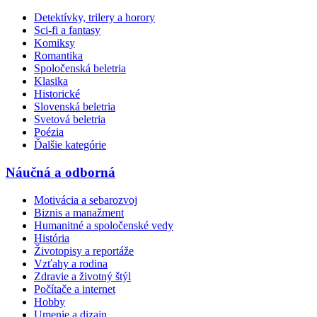
Detektívky, trilery a horory
Sci-fi a fantasy
Komiksy
Romantika
Spoločenská beletria
Klasika
Historické
Slovenská beletria
Svetová beletria
Poézia
Ďalšie kategórie
Náučná a odborná
Motivácia a sebarozvoj
Biznis a manažment
Humanitné a spoločenské vedy
História
Životopisy a reportáže
Vzťahy a rodina
Zdravie a životný štýl
Počítače a internet
Hobby
Umenie a dizajn