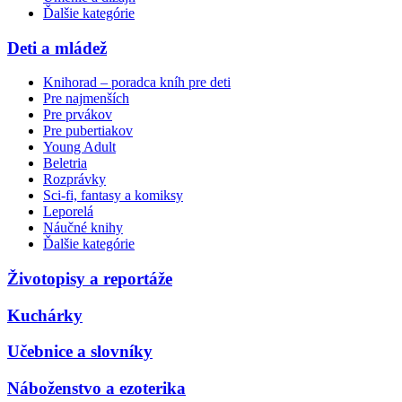
Ďalšie kategórie
Deti a mládež
Knihorad – poradca kníh pre deti
Pre najmenších
Pre prvákov
Pre pubertiakov
Young Adult
Beletria
Rozprávky
Sci-fi, fantasy a komiksy
Leporelá
Náučné knihy
Ďalšie kategórie
Životopisy a reportáže
Kuchárky
Učebnice a slovníky
Náboženstvo a ezoterika