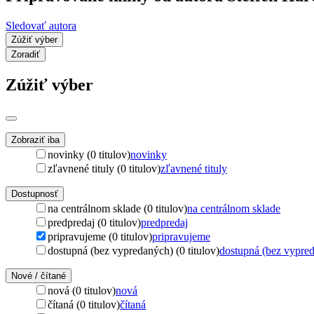
Sledovať autora
Zúžiť výber
Zoradiť
Zúžiť výber
Zobraziť iba
novinky (0 titulov)
novinky
zľavnené tituly (0 titulov)
zľavnené tituly
Dostupnosť
na centrálnom sklade (0 titulov)
na centrálnom sklade
predpredaj (0 titulov)
predpredaj
pripravujeme (0 titulov)
pripravujeme
dostupná (bez vypredaných) (0 titulov)
dostupná (bez vypre
Nové / čítané
nová (0 titulov)
nová
čítaná (0 titulov)
čítaná