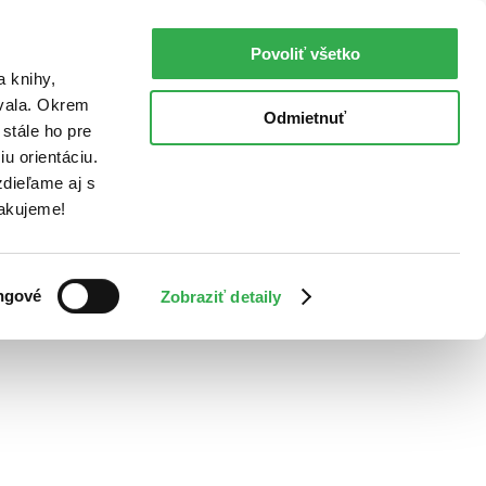
Povoliť všetko
a knihy,
ovala. Okrem
Odmietnuť
stále ho pre
u orientáciu.
dieľame aj s
Ďakujeme!
ngové
Zobraziť detaily