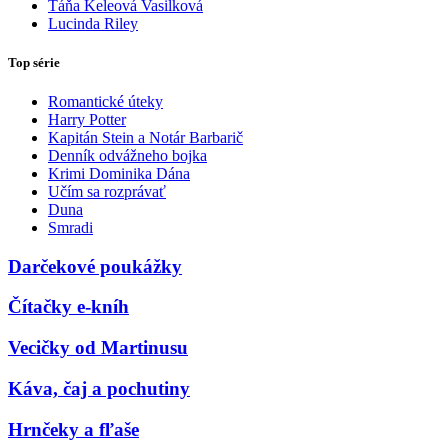
Táňa Keleová Vasilková
Lucinda Riley
Top série
Romantické úteky
Harry Potter
Kapitán Stein a Notár Barbarič
Denník odvážneho bojka
Krimi Dominika Dána
Učím sa rozprávať
Duna
Smradi
Darčekové poukážky
Čítačky e-kníh
Vecičky od Martinusu
Káva, čaj a pochutiny
Hrnčeky a fľaše