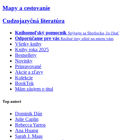
Mapy a cestovanie
Cudzojazyčná literatúra
Knihomoľský pomocník
Spýtajte sa Sherlocka, čo čítať
Odporúčame pre vás
Knižné tipy ušité na mieru vám
Všetky knihy
Knihy roka 2025
Bestsellery
Novinky
Pripravované
Akcie a zľavy
Kolekcie
BookTok
Mám záujem o titul
Top autori
Dominik Dán
Julie Caplin
Rebecca Yarros
Ana Huang
Sarah J. Maas