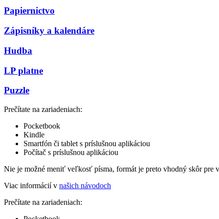
Papiernictvo
Zápisníky a kalendáre
Hudba
LP platne
Puzzle
Prečítate na zariadeniach:
Pocketbook
Kindle
Smartfón či tablet s príslušnou aplikáciou
Počítač s príslušnou aplikáciou
Nie je možné meniť veľkosť písma, formát je preto vhodný skôr pre 
Viac informácií v
našich návodoch
Prečítate na zariadeniach:
Pocketbook