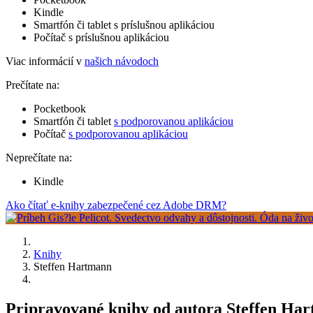
Kindle
Smartfón či tablet s príslušnou aplikáciou
Počítač s príslušnou aplikáciou
Viac informácií v
našich návodoch
Prečítate na:
Pocketbook
Smartfón či tablet
s podporovanou aplikáciou
Počítač
s podporovanou aplikáciou
Neprečítate na:
Kindle
Ako čítať e-knihy zabezpečené cez Adobe DRM?
Knihy
Steffen Hartmann
Pripravované knihy od autora Steffen Ha