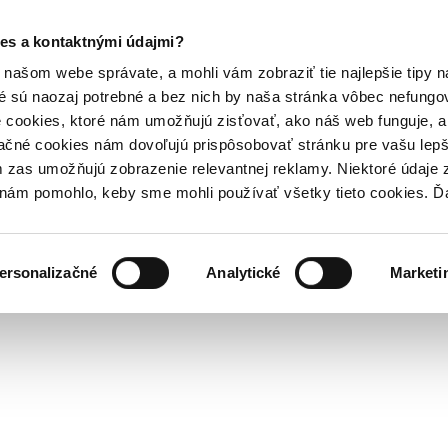
es a kontaktnými údajmi?
našom webe správate, a mohli vám zobraziť tie najlepšie tipy n
é sú naozaj potrebné a bez nich by naša stránka vôbec nefung
 cookies, ktoré nám umožňujú zisťovať, ako náš web funguje, a 
ačné cookies nám dovoľujú prispôsobovať stránku pre vašu lepši
zas umožňujú zobrazenie relevantnej reklamy. Niektoré údaje z
y nám pomohlo, keby sme mohli používať všetky tieto cookies. 
ersonalizačné
Analytické
Marketi