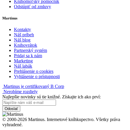
Knihomoľský pomocník
Odstúpiť od zmluvy
Martinus
Kontakty
Náš príbeh
Náš blog
Knihovrátok
Partnerský systém
Pridaj sa k nám
Marketing
Náš labák
Prehlásenie o cookies
Vyhlásenie o prístupnosti
Martinus je certifikovaný B Corp
Nerobíme rozdiely
Najlepšie novinky sú tie knižné. Získajte ich ako prví:
Odoslať
© 2000-2026 Martinus. Internetové kníhkupectvo. Všetky práva
vyhradené.