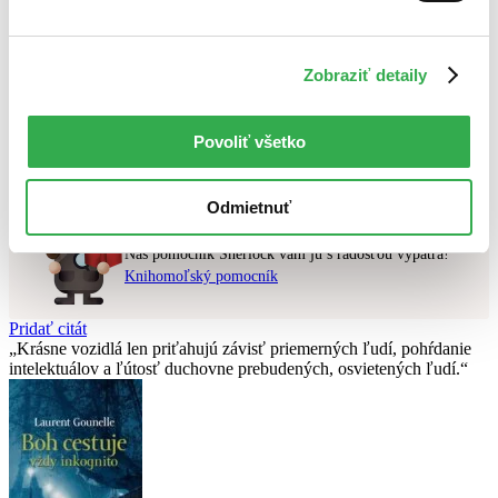
Najvyššia zľava
Použité filtre
Zobraziť detaily
Zrušiť filtre
Vydavateľstvo Franesa
čítané - mierne opotrebované
Nebol nájdený
žiadny titul
vyhovujúci zadaným podmienkam.
Povoliť všetko
Skúste prosím zmeniť vyhľadávaný výraz.
Odmietnuť
Chcete poradiť knihu?
Náš pomocník Sherlock vám ju s radosťou vypátra!
Knihomoľský pomocník
Pridať citát
Krásne vozidlá len priťahujú závisť priemerných ľudí, pohŕdanie
intelektuálov a ľútosť duchovne prebudených, osvietených ľudí.