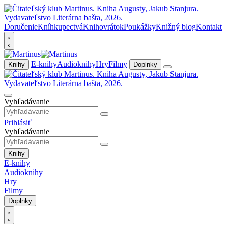
Doručenie
Kníhkupectvá
Knihovrátok
Poukážky
Knižný blog
Kontakt
E-knihy
Audioknihy
Hry
Filmy
Knihy
Doplnky
Vyhľadávanie
Prihlásiť
Vyhľadávanie
Knihy
E-knihy
Audioknihy
Hry
Filmy
Doplnky