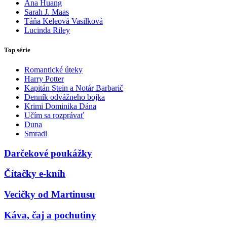
Ana Huang
Sarah J. Maas
Táňa Keleová Vasilková
Lucinda Riley
Top série
Romantické úteky
Harry Potter
Kapitán Stein a Notár Barbarič
Denník odvážneho bojka
Krimi Dominika Dána
Učím sa rozprávať
Duna
Smradi
Darčekové poukážky
Čítačky e-kníh
Vecičky od Martinusu
Káva, čaj a pochutiny