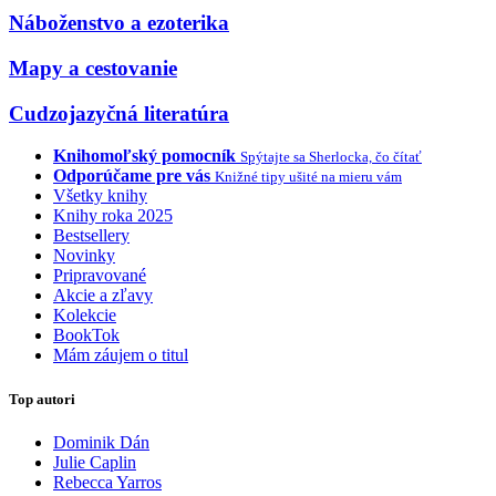
Náboženstvo a ezoterika
Mapy a cestovanie
Cudzojazyčná literatúra
Knihomoľský pomocník
Spýtajte sa Sherlocka, čo čítať
Odporúčame pre vás
Knižné tipy ušité na mieru vám
Všetky knihy
Knihy roka 2025
Bestsellery
Novinky
Pripravované
Akcie a zľavy
Kolekcie
BookTok
Mám záujem o titul
Top autori
Dominik Dán
Julie Caplin
Rebecca Yarros