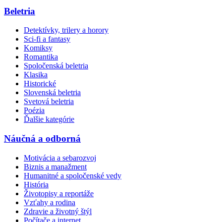
Beletria
Detektívky, trilery a horory
Sci-fi a fantasy
Komiksy
Romantika
Spoločenská beletria
Klasika
Historické
Slovenská beletria
Svetová beletria
Poézia
Ďalšie kategórie
Náučná a odborná
Motivácia a sebarozvoj
Biznis a manažment
Humanitné a spoločenské vedy
História
Životopisy a reportáže
Vzťahy a rodina
Zdravie a životný štýl
Počítače a internet