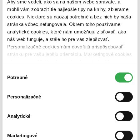
Aby sme vedeli, ako sa na našom webe správate, a
dostupná (bez vypredaných) (0 titulov)
dostupná (bez
vypredaných)
mohli vám zobraziť tie najlepšie tipy na knihy, zbierame
cookies. Niektoré sú naozaj potrebné a bez nich by naša
Nové / čítané
stránka vôbec nefungovala. Okrem toho používame
nová (0 titulov)
nová
analytické cookies, ktoré nám umožňujú zisťovať, ako
čítaná (0 titulov)
čítaná
čítaná - výborný stav (0 titulov)
čítaná - výborný stav
náš web funguje, a stále ho pre vás zlepšovať.
čítaná - mierne opotrebovaná (0 titulov)
čítaná - mierne
Personalizačné cookies nám dovoľujú prispôsobovať
opotrebovaná
stránku pre vašu lepšiu orientáciu. Marketingové cookies
čítané verzie vypredaných kníh (0 titulov)
čítané verzie
nám zas umožňujú zobrazenie relevantnej reklamy.
vypredaných kníh
Niektoré údaje zdieľame aj s tretími stranami. Veľmi by
Výber
Zúžiť výber
nám pomohlo, keby sme mohli používať všetky tieto
Potrebné
súhlasu
cookies. Ďakujeme!
Zoradiť
Personalizačné
Analytické
Bestsellery
Top hodnotené
Novinky
Najdrahšie
Marketingové
Najlacnejšie