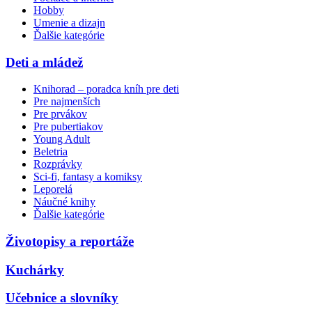
Hobby
Umenie a dizajn
Ďalšie kategórie
Deti a mládež
Knihorad – poradca kníh pre deti
Pre najmenších
Pre prvákov
Pre pubertiakov
Young Adult
Beletria
Rozprávky
Sci-fi, fantasy a komiksy
Leporelá
Náučné knihy
Ďalšie kategórie
Životopisy a reportáže
Kuchárky
Učebnice a slovníky