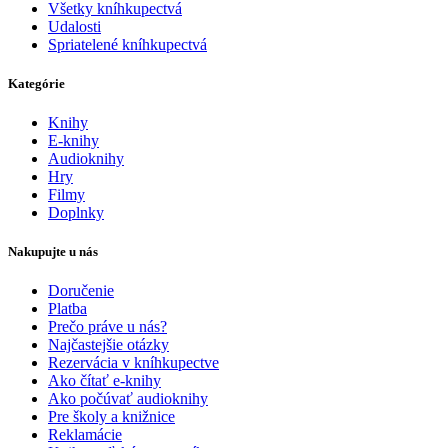
Všetky kníhkupectvá
Udalosti
Spriatelené kníhkupectvá
Kategórie
Knihy
E-knihy
Audioknihy
Hry
Filmy
Doplnky
Nakupujte u nás
Doručenie
Platba
Prečo práve u nás?
Najčastejšie otázky
Rezervácia v kníhkupectve
Ako čítať e-knihy
Ako počúvať audioknihy
Pre školy a knižnice
Reklamácie