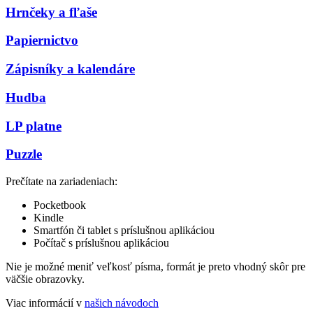
Hrnčeky a fľaše
Papiernictvo
Zápisníky a kalendáre
Hudba
LP platne
Puzzle
Prečítate na zariadeniach:
Pocketbook
Kindle
Smartfón či tablet s príslušnou aplikáciou
Počítač s príslušnou aplikáciou
Nie je možné meniť veľkosť písma, formát je preto vhodný skôr pre
väčšie obrazovky.
Viac informácií v
našich návodoch