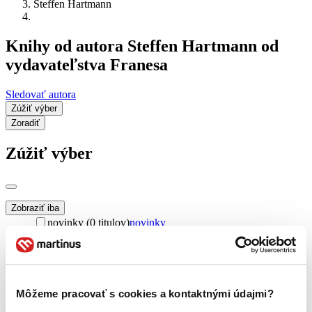
Steffen Hartmann
Knihy od autora Steffen Hartmann od
vydavateľstva Franesa
Sledovať autora
Zúžiť výber
Zoradiť
Zúžiť výber
Zobraziť iba
novinky (0 titulov)
novinky
zľavnené tituly (0 titulov)
zľavnené tituly
Dostupnosť
na centrálnom sklade (0 titulov)
na centrálnom sklade
predpredaj (0 titulov)
predpredaj
Môžeme pracovať s cookies a kontaktnými údajmi?
pripravujeme (0 titulov)
pripravujeme