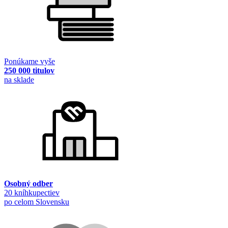
Ponúkame vyše
250 000 titulov
na sklade
Osobný odber
20 kníhkupectiev
po celom Slovensku